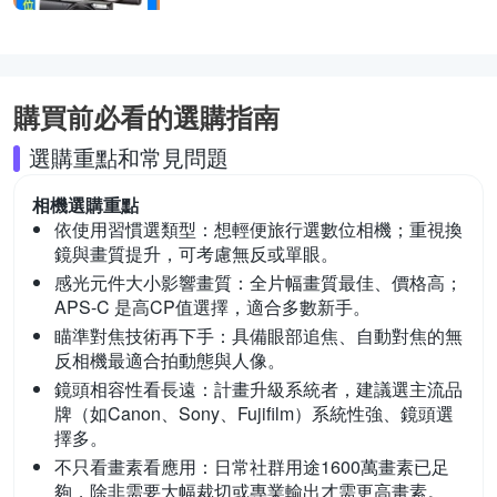
購買前必看的選購指南
選購重點和常見問題
相機
選購重點
依使用習慣選類型：
想輕便旅行選數位相機；重視換
鏡與畫質提升，可考慮無反或單眼。
感光元件大小影響畫質：
全片幅畫質最佳、價格高；
APS-C 是高CP值選擇，適合多數新手。
瞄準對焦技術再下手：
具備眼部追焦、自動對焦的無
反相機最適合拍動態與人像。
鏡頭相容性看長遠：
計畫升級系統者，建議選主流品
牌（如Canon、Sony、Fujifilm）系統性強、鏡頭選
擇多。
不只看畫素看應用：
日常社群用途1600萬畫素已足
夠，除非需要大幅裁切或專業輸出才需更高畫素。