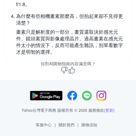
f/1.8。
為什麼有些相機畫素那麼高，但拍起來卻不見得更
清楚？
畫素只是解析度的一部分，畫質還取決於感光元
件、鏡頭素質與影像處理晶片。過高畫素在感光元
件太小的情況下，反而可能產生雜訊，別單看數字
才是明智的選擇。
你對AI購物指南內容滿意嗎？
Yahoo台灣電子商務 版權所有 © 2026 服務條款(
更新
)
客服中心
|
關於我們
|
購物須知