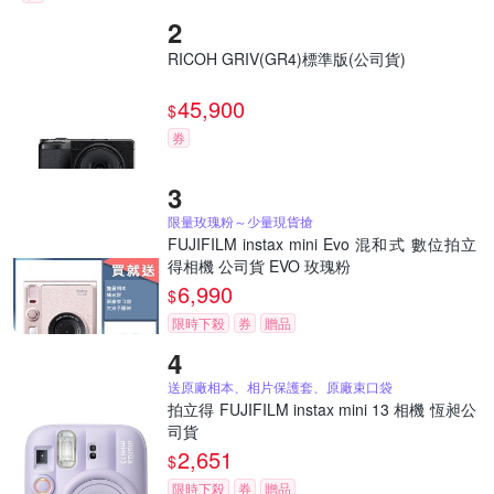
RICOH GRIV(GR4)標準版(公司貨)
45,900
$
券
限量玫瑰粉～少量現貨搶
FUJIFILM instax mini Evo 混和式 數位拍立
得相機 公司貨 EVO 玫瑰粉
6,990
$
限時下殺
券
贈品
送原廠相本、相片保護套、原廠束口袋
拍立得 FUJIFILM instax mini 13 相機 恆昶公
司貨
2,651
$
限時下殺
券
贈品