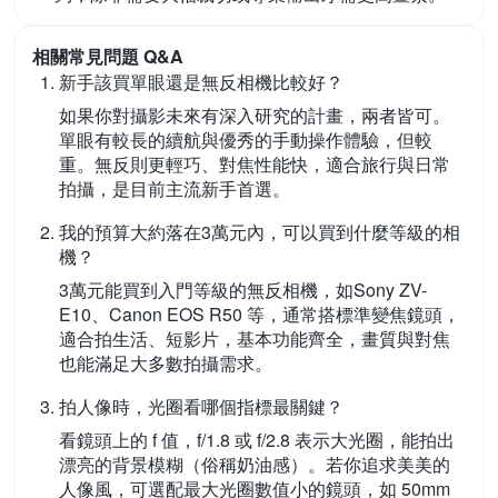
相關常見問題 Q&A
新手該買單眼還是無反相機比較好？
如果你對攝影未來有深入研究的計畫，兩者皆可。
單眼有較長的續航與優秀的手動操作體驗，但較
重。無反則更輕巧、對焦性能快，適合旅行與日常
拍攝，是目前主流新手首選。
我的預算大約落在3萬元內，可以買到什麼等級的相
機？
3萬元能買到入門等級的無反相機，如Sony ZV-
E10、Canon EOS R50 等，通常搭標準變焦鏡頭，
適合拍生活、短影片，基本功能齊全，畫質與對焦
也能滿足大多數拍攝需求。
拍人像時，光圈看哪個指標最關鍵？
看鏡頭上的 f 值，f/1.8 或 f/2.8 表示大光圈，能拍出
漂亮的背景模糊（俗稱奶油感）。若你追求美美的
人像風，可選配最大光圈數值小的鏡頭，如 50mm