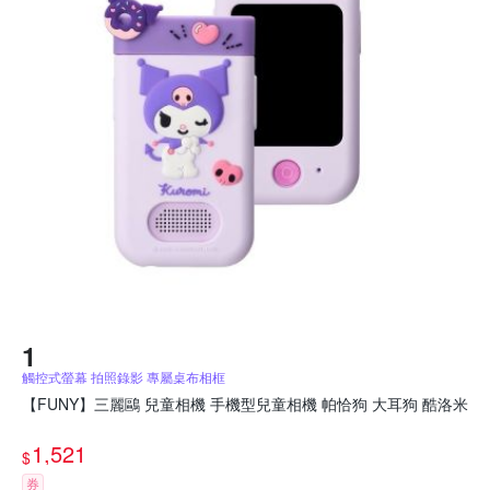
觸控式螢幕 拍照錄影 專屬桌布相框
【FUNY】三麗鷗 兒童相機 手機型兒童相機 帕恰狗 大耳狗 酷洛米
1,521
$
券