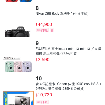
Nikon Z5II Body 單機身 * (中文平輸)
44,900
$
限時下殺
券
FUJIFILM 富士instax mini 13 mini13 拍立得
相機 馬上看相機 恆昶公司貨
2,590
$
含32G記憶卡~Canon 佳能 IXUS 285 HS A 1
2倍變焦 數位相機(285HS,公司貨)
10,730
$
限時下殺