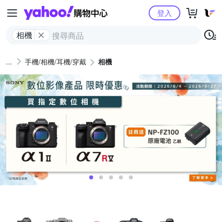
Yahoo購物中心
登入
相機
手機/相機/耳機/穿戴
相機