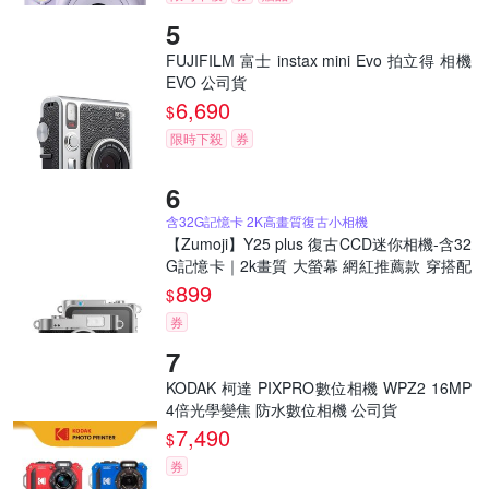
FUJIFILM 富士 instax mini Evo 拍立得 相機
EVO 公司貨
6,690
$
限時下殺
券
含32G記憶卡 2K高畫質復古小相機
【Zumoji】Y25 plus 復古CCD迷你相機-含32
G記憶卡｜2k畫質 大螢幕 網紅推薦款 穿搭配
件 聖誕禮物
899
$
券
KODAK 柯達 PIXPRO數位相機 WPZ2 16MP
4倍光學變焦 防水數位相機 公司貨
7,490
$
券