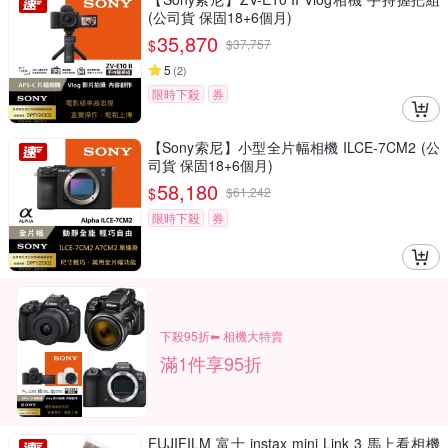
(公司貨 保固18+6個月)
35,870
$
$
37,757
5
(
2
)
限時下殺
券
【Sony索尼】小型全片幅相機 ILCE-7CM2 (公
司貨 保固18+6個月)
58,180
$
$
61,242
限時下殺
券
下殺95折⬅︎ 相機大特賣
滿1件享95折
FUJIFILM 富士 instax mini Link 3 馬上看相機