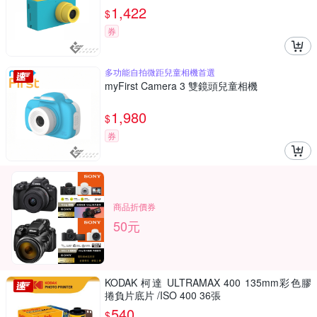
1,422
$
券
多功能自拍微距兒童相機首選
myFirst Camera 3 雙鏡頭兒童相機
1,980
$
券
商品折價券
50元
KODAK 柯達 ULTRAMAX 400 135mm彩色膠
捲負片底片 /ISO 400 36張
540
$