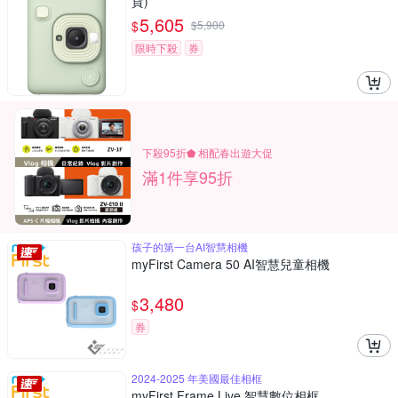
貨)
5,605
$
$
5,900
限時下殺
券
下殺95折⬟ 相配春出遊大促
滿1件享95折
孩子的第一台AI智慧相機
myFirst Camera 50 AI智慧兒童相機
3,480
$
券
2024-2025 年美國最佳相框
myFirst Frame Live 智慧數位相框