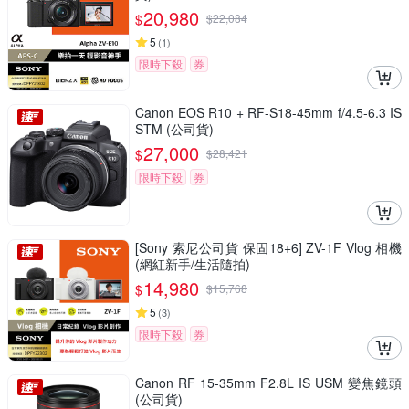
20,980
$
$
22,084
5
(
1
)
限時下殺
券
Canon EOS R10 + RF-S18-45mm f/4.5-6.3 IS
STM (公司貨)
27,000
$
$
28,421
限時下殺
券
[Sony 索尼公司貨 保固18+6] ZV-1F Vlog 相機
(網紅新手/生活隨拍)
14,980
$
$
15,768
5
(
3
)
限時下殺
券
Canon RF 15-35mm F2.8L IS USM 變焦鏡頭
(公司貨)