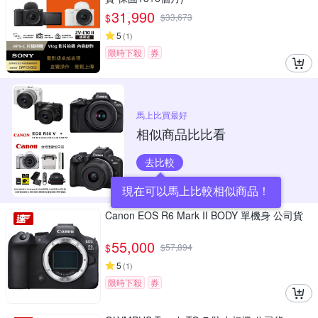
31,990
$
$
33,673
5
(
1
)
限時下殺
券
馬上比買最好
相似商品比比看
去比較
現在可以馬上比較相似商品！
Canon EOS R6 Mark II BODY 單機身 公司貨
55,000
$
$
57,894
5
(
1
)
限時下殺
券