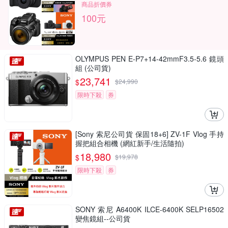
商品折價券
100元
OLYMPUS PEN E-P7+14-42mmF3.5-5.6 鏡頭
組 (公司貨)
23,741
$
$
24,990
限時下殺
券
[Sony 索尼公司貨 保固18+6] ZV-1F Vlog 手持
握把組合相機 (網紅新手/生活隨拍)
18,980
$
$
19,978
限時下殺
券
SONY 索尼 A6400K ILCE-6400K SELP16502
變焦鏡組--公司貨