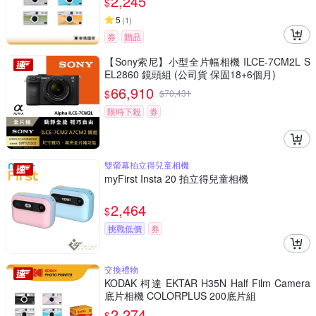
2,245
$
5
(
1
)
券
贈品
【Sony索尼】小型全片幅相機 ILCE-7CM2L S
EL2860 鏡頭組 (公司貨 保固18+6個月)
66,910
$
$
70,431
限時下殺
券
雙螢幕拍立得兒童相機
myFirst Insta 20 拍立得兒童相機
2,464
$
挑戰低價
券
交換禮物
KODAK 柯達 EKTAR H35N Half Film Camera
底片相機 COLORPLUS 200底片組
2,274
$