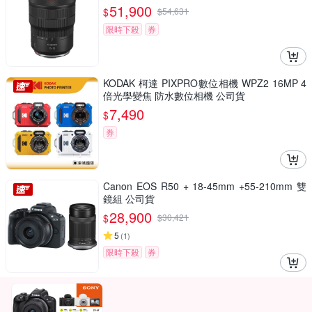
51,900
$
$
54,631
限時下殺
券
KODAK 柯達 PIXPRO數位相機 WPZ2 16MP 4
倍光學變焦 防水數位相機 公司貨
7,490
$
券
Canon EOS R50 + 18-45mm +55-210mm 雙
鏡組 公司貨
28,900
$
$
30,421
5
(
1
)
限時下殺
券