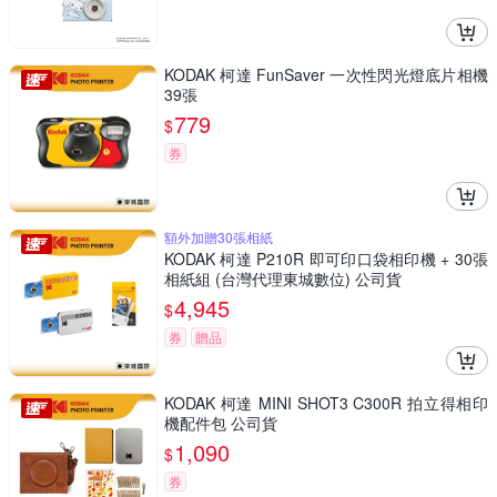
KODAK 柯達 FunSaver 一次性閃光燈底片相機
39張
779
$
券
額外加贈30張相紙
KODAK 柯達 P210R 即可印口袋相印機 + 30張
相紙組 (台灣代理東城數位) 公司貨
4,945
$
券
贈品
KODAK 柯達 MINI SHOT3 C300R 拍立得相印
機配件包 公司貨
1,090
$
券