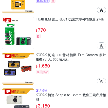
挑戰低價
券
FUJIFILM 富士 JDV1 拋棄式即可拍傻瓜 27張
770
$
券
KODAK 柯達 I60 菲林相機 Film Camera 底片
相機+VIBE 800底片組
1,680
$
券
贈品
交換禮物
KODAK 柯達 Snapic A1 35mm 雙焦三鏡底片相
機
3,150
$