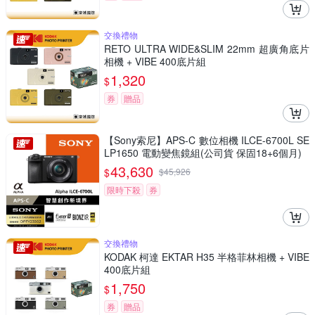
交換禮物
RETO ULTRA WIDE&SLIM 22mm 超廣角底片
相機 + VIBE 400底片組
1,320
$
券
贈品
【Sony索尼】APS-C 數位相機 ILCE-6700L SE
LP1650 電動變焦鏡組(公司貨 保固18+6個月)
43,630
$
$
45,926
限時下殺
券
交換禮物
KODAK 柯達 EKTAR H35 半格菲林相機 + VIBE
400底片組
1,750
$
券
贈品