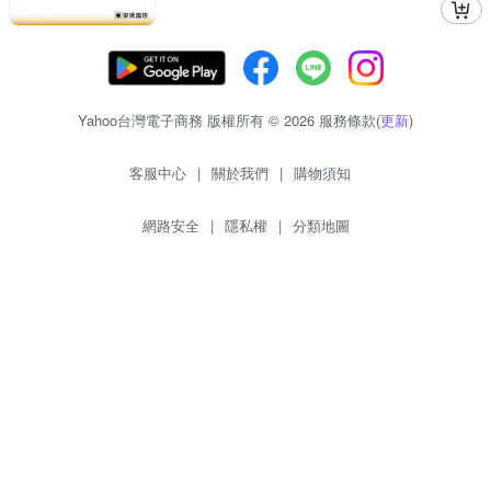
Yahoo台灣電子商務 版權所有 © 2026 服務條款(
更新
)
客服中心
|
關於我們
|
購物須知
網路安全
|
隱私權
|
分類地圖