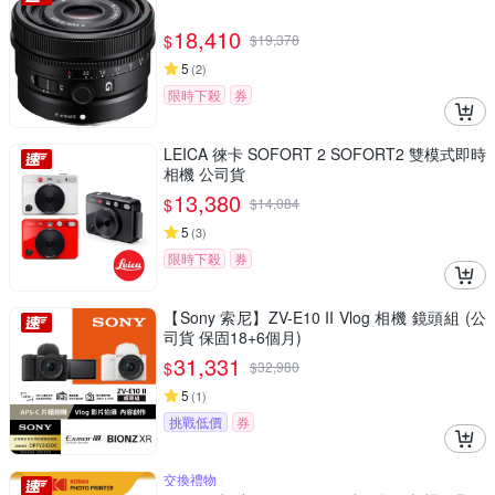
18,410
$
$
19,378
5
(
2
)
限時下殺
券
LEICA 徠卡 SOFORT 2 SOFORT2 雙模式即時
相機 公司貨
13,380
$
$
14,084
5
(
3
)
限時下殺
券
【Sony 索尼】ZV-E10 II Vlog 相機 鏡頭組 (公
司貨 保固18+6個月)
31,331
$
$
32,980
5
(
1
)
挑戰低價
券
交換禮物