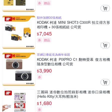
券
贈品
額外加贈30張相紙
KODAK 柯達 MINI SHOT3 C300R 拍立得方形
相印機 + 30張相紙組 公司貨
7,045
$
券
贈品
官網註冊延長為兩年保固
KODAK 柯達 PIXPRO C1 翻轉螢幕 復古相機
隨身型數位相機 公司貨
3,990
$
券
三麗鷗 迷你數位拍照錄影相機 迷你口袋相機
(Hello Kitty/大耳狗/酷洛米)
1,680
$
券