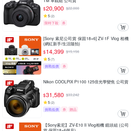
TM 單鏡組 公司貨
20,900
$
$
22,000
5
(
2
)
限時下殺
券
[Sony 索尼公司貨 保固18+6] ZV-1F Vlog 相機
(網紅新手/生活隨拍)
14,399
$
$
15,156
5
(
7
)
挑戰低價
券
Nikon COOLPIX P1100 125倍光學變焦 公司貨
31,580
$
$
33,242
5
(
2
)
挑戰低價
券
贈品
【Sony索尼】ZV-E10 II Vlog相機 鏡頭組 (公司
貨 保固18+6個月)