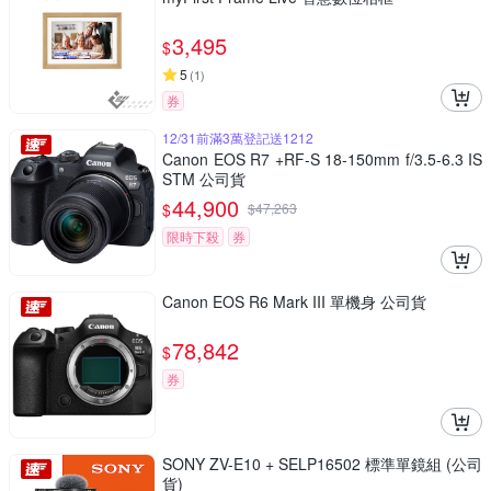
3,495
$
5
(
1
)
券
12/31前滿3萬登記送1212
Canon EOS R7 +RF-S 18-150mm f/3.5-6.3 IS
STM 公司貨
44,900
$
$
47,263
限時下殺
券
Canon EOS R6 Mark III 單機身 公司貨
78,842
$
券
SONY ZV-E10 + SELP16502 標準單鏡組 (公司
貨)