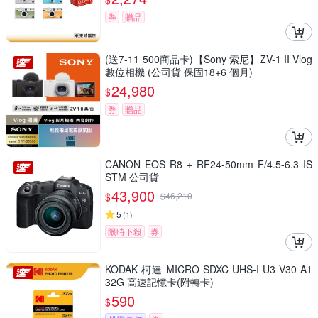
券
贈品
(送7-11 500商品卡)【Sony 索尼】ZV-1 II Vlog
數位相機 (公司貨 保固18+6 個月)
24,980
$
券
贈品
CANON EOS R8 + RF24-50mm F/4.5-6.3 IS
STM 公司貨
43,900
$
$
46,210
5
(
1
)
限時下殺
券
KODAK 柯達 MICRO SDXC UHS-I U3 V30 A1
32G 高速記憶卡(附轉卡)
590
$