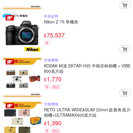
年前必買
Nikon Z 7II 單機身
75,537
$
券
交換禮物
KODAK 柯達 EKTAR H35 半格菲林相機 + VIBE
800底片組
1,770
$
券
贈品
交換禮物
RETO ULTRA WIDE&SLIM 22mm超廣角底片
相機+ULTRAMAX400底片組
1,390
$
券
贈品