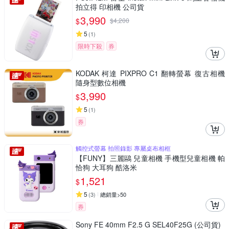
拍立得 印相機 公司貨
3,990
$
$
4,200
5
(
1
)
限時下殺
券
KODAK 柯達 PIXPRO C1 翻轉螢幕 復古相機
隨身型數位相機
3,990
$
5
(
1
)
券
觸控式螢幕 拍照錄影 專屬桌布相框
【FUNY】三麗鷗 兒童相機 手機型兒童相機 帕
恰狗 大耳狗 酷洛米
1,521
$
5
(
3
)
總銷量>50
券
Sony FE 40mm F2.5 G SEL40F25G (公司貨)