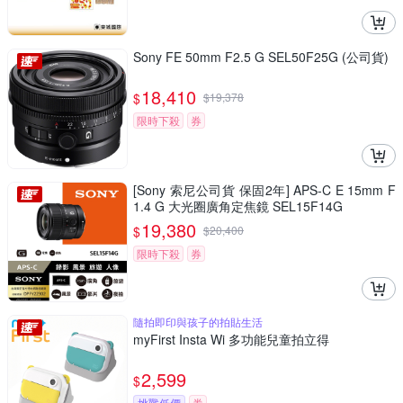
Sony FE 50mm F2.5 G SEL50F25G (公司貨)
18,410
$
$
19,378
限時下殺
券
[Sony 索尼公司貨 保固2年] APS-C E 15mm F
1.4 G 大光圈廣角定焦鏡 SEL15F14G
19,380
$
$
20,400
限時下殺
券
隨拍即印與孩子的拍貼生活
myFirst Insta Wi 多功能兒童拍立得
2,599
$
挑戰低價
券