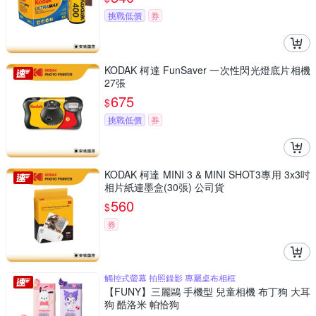
挑戰低價
券
KODAK 柯達 FunSaver 一次性閃光燈底片相機
27張
675
$
挑戰低價
券
KODAK 柯達 MINI 3 & MINI SHOT3專用 3x3吋
相片紙連墨盒(30張) 公司貨
560
$
券
觸控式螢幕 拍照錄影 專屬桌布相框
【FUNY】三麗鷗 手機型 兒童相機 布丁狗 大耳
狗 酷洛米 帕恰狗