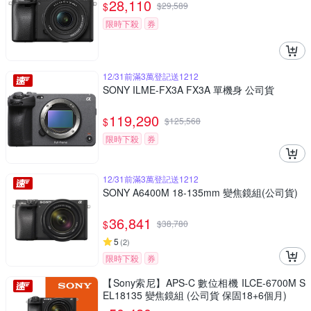
28,110
$
$
29,589
限時下殺
券
12/31前滿3萬登記送1212
SONY ILME-FX3A FX3A 單機身 公司貨
119,290
$
$
125,568
限時下殺
券
12/31前滿3萬登記送1212
SONY A6400M 18-135mm 變焦鏡組(公司貨)
36,841
$
$
38,780
5
(
2
)
限時下殺
券
【Sony索尼】APS-C 數位相機 ILCE-6700M S
EL18135 變焦鏡組 (公司貨 保固18+6個月)