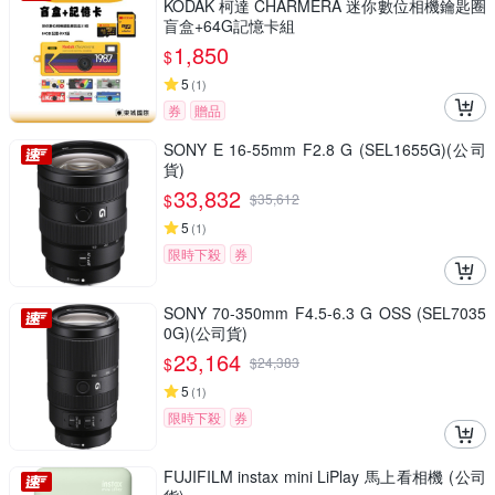
KODAK 柯達 CHARMERA 迷你數位相機鑰匙圈
盲盒+64G記憶卡組
1,850
$
5
(
1
)
券
贈品
SONY E 16-55mm F2.8 G (SEL1655G)(公司
貨)
33,832
$
$
35,612
5
(
1
)
限時下殺
券
SONY 70-350mm F4.5-6.3 G OSS (SEL7035
0G)(公司貨)
23,164
$
$
24,383
5
(
1
)
限時下殺
券
FUJIFILM instax mini LiPlay 馬上看相機 (公司