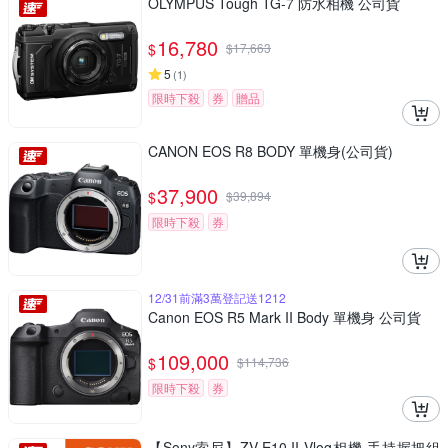
OLYMPUS Tough TG-7 防水相機 公司貨
16,780
$
$
17,663
5
(
1
)
限時下殺
券
贈品
CANON EOS R8 BODY 單機身(公司貨)
37,900
$
$
39,894
限時下殺
券
12/31前滿3萬登記送1212
Canon EOS R5 Mark II Body 單機身 公司貨
109,000
$
$
114,736
限時下殺
券
【Sony索尼】ZV-E10 II Vlog相機 手持握把組