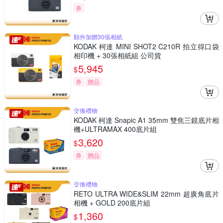
券
額外加贈30張相紙
KODAK 柯達 MINI SHOT2 C210R 拍立得口袋
相印機 + 30張相紙組 公司貨
5,945
$
券
贈品
交換禮物
KODAK 柯達 Snapic A1 35mm 雙焦三鏡底片相
機+ULTRAMAX 400底片組
3,620
$
券
贈品
交換禮物
RETO ULTRA WIDE&SLIM 22mm 超廣角底片
相機 + GOLD 200底片組
1,360
$