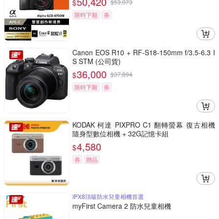
50,420
$
$
53,073
限時下殺
券
Canon EOS R10 + RF-S18-150mm f/3.5-6.3 I
S STM (公司貨)
36,000
$
$
37,894
限時下殺
券
KODAK 柯達 PIXPRO C1 翻轉螢幕 復古相機
隨身型數位相機 + 32G記憶卡組
4,580
$
券
贈品
IPX8頂級防水兒童相機首選
myFirst Camera 2 防水兒童相機