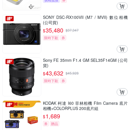
SONY DSC-RX100VII (M7 / MVII) 數位相機
(公司貨)
35,480
$
$
37,347
限時下殺
券
Sony FE 35mm F1.4 GM SEL35F14GM (公司
貨)
43,632
$
$
45,928
限時下殺
券
KODAK 柯達 I60 菲林相機 Film Camera 底片
相機+COLORPLUS 200底片組
1,689
$
券
贈品