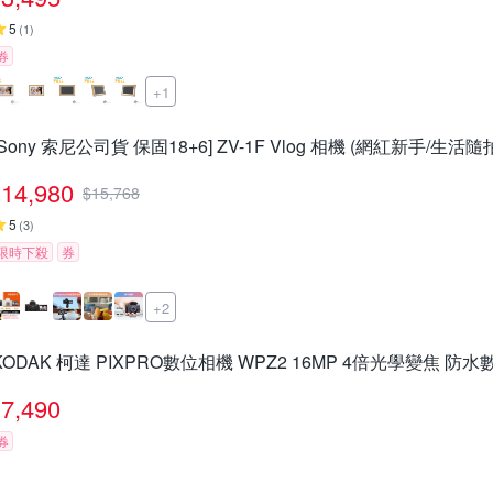
5
(
1
)
券
+1
[Sony 索尼公司貨 保固18+6] ZV-1F Vlog 相機 (網紅新手/生活隨
14,980
$
15,768
5
(
3
)
限時下殺
券
+2
KODAK 柯達 PIXPRO數位相機 WPZ2 16MP 4倍光學變焦 防
7,490
券