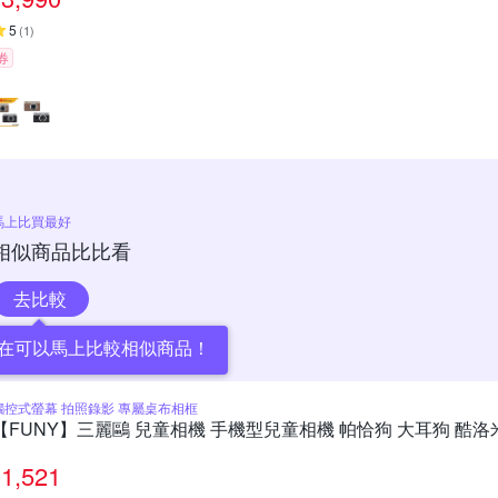
5
(
1
)
券
馬上比買最好
相似商品比比看
去比較
在可以馬上比較相似商品！
觸控式螢幕 拍照錄影 專屬桌布相框
【FUNY】三麗鷗 兒童相機 手機型兒童相機 帕恰狗 大耳狗 酷洛
1,521