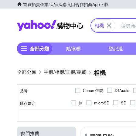
首頁
拍賣
企業/大宗採購入口
合作招商
App下載
Yahoo購物中心
相機
全部分類
點換券
登記送
相機
手機/相機/耳機/穿戴
Canon 佳能
DTAudio
品牌
SANRIO 三麗鷗
SONY
無
microSD
SD
儲存媒介
品牌名稱
1.9吋以下
無
無
一般型相機
無
定焦鏡
800萬像素以下
固定式螢幕
1/2.3吋 CMOS
3~7倍變焦鏡頭
2.0~2.5吋
拍立得
翻轉
1
1
螢幕尺寸
有效像素
螢幕類型
相機類型
影像感應器
光學變焦
熱門推薦