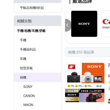
嚴選品牌
平輸品相機9折起
相關分類
手機/相機/耳機/穿戴
手機
手機福利品
相機 210 筆結果
耳機
智慧穿戴
$
相機
SONY
CANON
NIKON