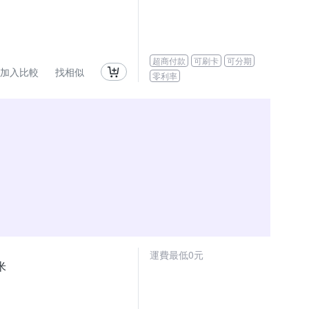
超商付款
可刷卡
可分期
加入比較
找相似
零利率
運費最低0元
米