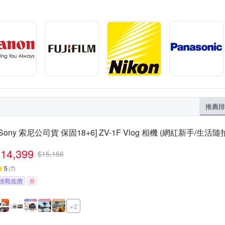
推薦排
[Sony 索尼公司貨 保固18+6] ZV-1F Vlog 相機 (網紅新手/生活隨
14,399
$
15,156
5
(
7
)
挑戰低價
券
+2