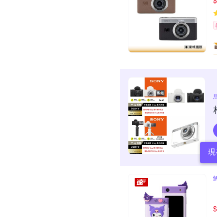
$
現
$