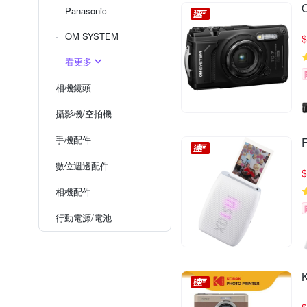
Panasonic
OM SYSTEM
$
看更多
相機鏡頭
攝影機/空拍機
手機配件
數位週邊配件
$
相機配件
行動電源/電池