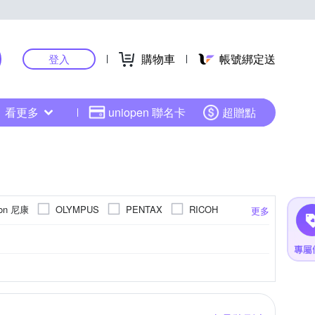
購物車
帳號綁定送
登入
看更多
uniopen 聯名卡
超贈點
kon 尼康
OLYMPUS
PENTAX
RICOH
更多
40倍變焦鏡頭
4000萬像素以上
801萬~1199萬