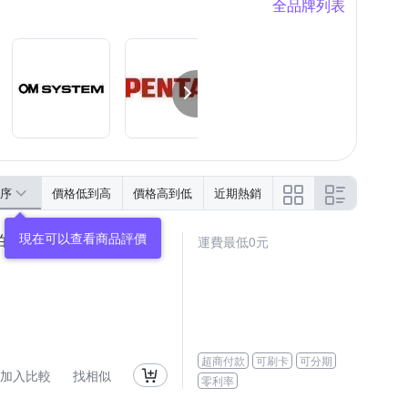
全品牌列表
序
價格低到高
價格高到低
近期熱銷
拍)
運費最低0元
超商付款
可刷卡
可分期
加入比較
找相似
零利率