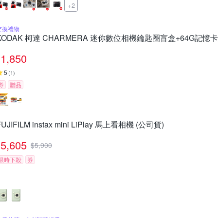
+2
交換禮物
KODAK 柯達 CHARMERA 迷你數位相機鑰匙圈盲盒+64G記憶
1,850
5
(
1
)
券
贈品
FUJIFILM instax mini LiPlay 馬上看相機 (公司貨)
5,605
$
5,900
限時下殺
券