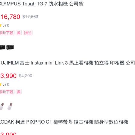
OLYMPUS Tough TG-7 防水相機 公司貨
16,780
$
17,663
5
(
1
)
限時下殺
券
贈品
FUJIFILM 富士 instax mini Link 3 馬上看相機 拍立得 印相機 公
3,990
$
4,200
5
(
1
)
限時下殺
券
KODAK 柯達 PIXPRO C1 翻轉螢幕 復古相機 隨身型數位相機
3,990