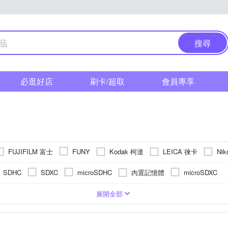
搜尋
必逛好店
刷卡/超取
會員專享
FUJIFILM 富士
Kodak 柯達
LEICA 徠卡
Ni
FUNY
 索尼
YOMIX 優迷
其他品牌
內置記憶體
SDHC
SDXC
microSDHC
microSDXC
式螢幕
吋 CMOS
601萬~2000萬像素
類單眼相機(PASM功能)
2.5~2.9吋
61倍以上變焦鏡頭
1/3.1吋 CMOS
3.0吋以上
1200萬~1600萬像素
8~20倍變焦鏡頭
可觸控式螢幕
即可拍
無
單眼
2.9倍變焦鏡頭
2001萬~3000萬像素
21~
TFT LCD
CMOS
APSC
展開全部