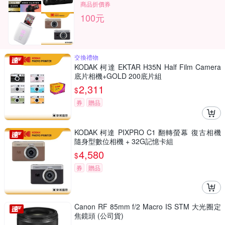
商品折價券
100元
交換禮物
KODAK 柯達 EKTAR H35N Half Film Camera
底片相機+GOLD 200底片組
2,311
$
券
贈品
KODAK 柯達 PIXPRO C1 翻轉螢幕 復古相機
隨身型數位相機 + 32G記憶卡組
4,580
$
券
贈品
Canon RF 85mm f/2 Macro IS STM 大光圈定
焦鏡頭 (公司貨)