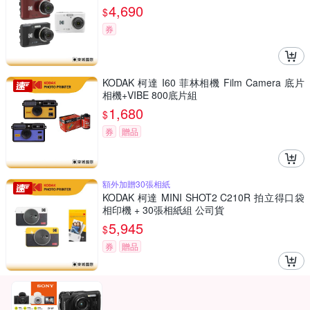
4,690
$
券
KODAK 柯達 I60 菲林相機 Film Camera 底片
相機+VIBE 800底片組
1,680
$
券
贈品
額外加贈30張相紙
KODAK 柯達 MINI SHOT2 C210R 拍立得口袋
相印機 + 30張相紙組 公司貨
5,945
$
券
贈品