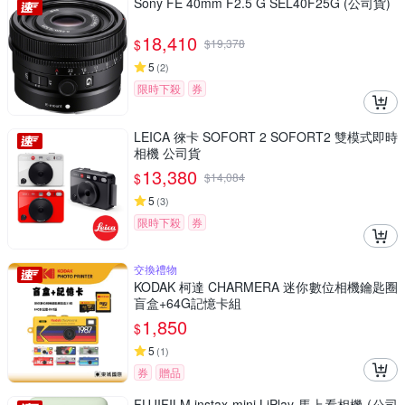
Sony FE 40mm F2.5 G SEL40F25G (公司貨)
18,410
$
$
19,378
5
(
2
)
限時下殺
券
LEICA 徠卡 SOFORT 2 SOFORT2 雙模式即時
相機 公司貨
13,380
$
$
14,084
5
(
3
)
限時下殺
券
交換禮物
KODAK 柯達 CHARMERA 迷你數位相機鑰匙圈
盲盒+64G記憶卡組
1,850
$
5
(
1
)
券
贈品
FUJIFILM instax mini LiPlay 馬上看相機 (公司