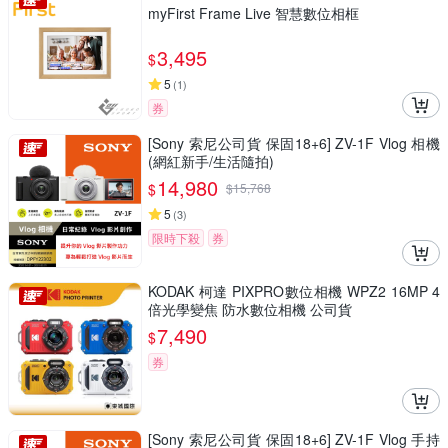
myFirst Frame Live 智慧數位相框
3,495
$
5
(
1
)
券
[Sony 索尼公司貨 保固18+6] ZV-1F Vlog 相機
(網紅新手/生活隨拍)
14,980
$
$
15,768
5
(
3
)
限時下殺
券
KODAK 柯達 PIXPRO數位相機 WPZ2 16MP 4
倍光學變焦 防水數位相機 公司貨
7,490
$
券
[Sony 索尼公司貨 保固18+6] ZV-1F Vlog 手持