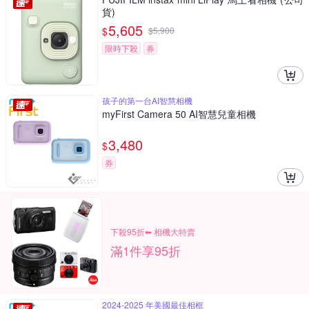
貨)
5,605
$
$
5,900
限時下殺
券
孩子的第一台AI智慧相機
myFirst Camera 50 AI智慧兒童相機
3,480
$
券
下殺95折⬅︎ 相機大特賣
滿1件享95折
2024-2025 年美國最佳相框