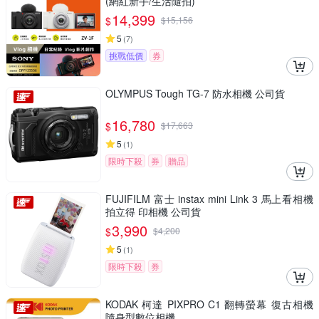
(網紅新手/生活隨拍)
14,399
$
$
15,156
5
(
7
)
挑戰低價
券
OLYMPUS Tough TG-7 防水相機 公司貨
16,780
$
$
17,663
5
(
1
)
限時下殺
券
贈品
FUJIFILM 富士 instax mini Link 3 馬上看相機
拍立得 印相機 公司貨
3,990
$
$
4,200
5
(
1
)
限時下殺
券
KODAK 柯達 PIXPRO C1 翻轉螢幕 復古相機
隨身型數位相機