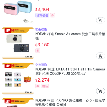
2,464
$
挑戰低價
券
交換禮物
KODAK 柯達 Snapic A1 35mm 雙焦三鏡底片相
機
3,150
$
券
交換禮物
KODAK 柯達 EKTAR H35N Half Film Camera
底片相機 COLORPLUS 200底片組
2,274
$
券
贈品
KODAK 柯達 PIXPRO 數位相機 FZ45 4倍光學
變焦數位相機 公司貨