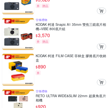
券
贈品
交換禮物
KODAK 柯達 Snapic A1 35mm 雙焦三鏡底片相
機+VIBE 800底片組
3,570
$
券
贈品
KODAK 柯達 FILM CASE 菲林盒 膠捲底片收納
盒
890
$
券
交換禮物
RETO ULTRA WIDE&SLIM 22mm 超廣角底片
相機
920
$