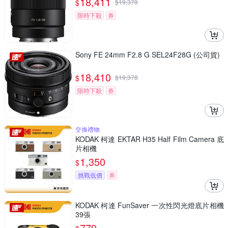
18,411
$
$
19,379
限時下殺
券
Sony FE 24mm F2.8 G SEL24F28G (公司貨)
18,410
$
$
19,378
限時下殺
券
交換禮物
KODAK 柯達 EKTAR H35 Half Film Camera 底
片相機
1,350
$
挑戰低價
券
KODAK 柯達 FunSaver 一次性閃光燈底片相機
39張
779