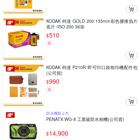
KODAK 柯達 GOLD 200 135mm彩色膠捲負片
底片 /ISO 200 36張
510
$
券
KODAK 柯達 P210R 即可印口袋相印機配件包
(公司貨)
990
$
券
防水機新上市
PENATX WG-8 工業級防水相機(公司貨)
14,900
$