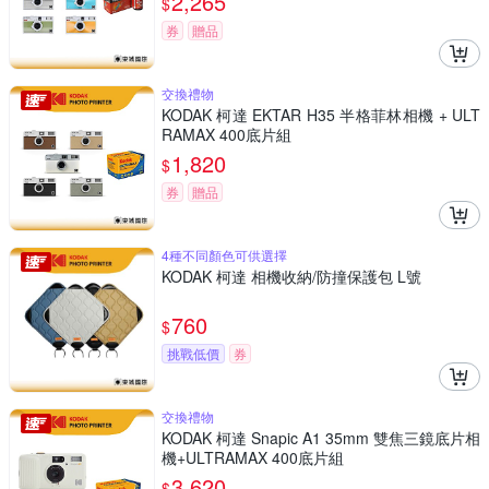
2,265
$
券
贈品
交換禮物
KODAK 柯達 EKTAR H35 半格菲林相機 + ULT
RAMAX 400底片組
1,820
$
券
贈品
4種不同顏色可供選擇
KODAK 柯達 相機收納/防撞保護包 L號
760
$
挑戰低價
券
交換禮物
KODAK 柯達 Snapic A1 35mm 雙焦三鏡底片相
機+ULTRAMAX 400底片組
3,620
$