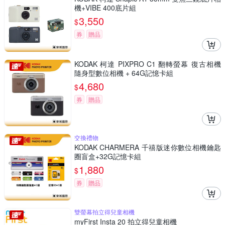
機+VIBE 400底片組
3,550
$
券
贈品
KODAK 柯達 PIXPRO C1 翻轉螢幕 復古相機
隨身型數位相機 + 64G記憶卡組
4,680
$
券
贈品
交換禮物
KODAK CHARMERA 千禧版迷你數位相機鑰匙
圈盲盒+32G記憶卡組
1,880
$
券
贈品
雙螢幕拍立得兒童相機
myFirst Insta 20 拍立得兒童相機