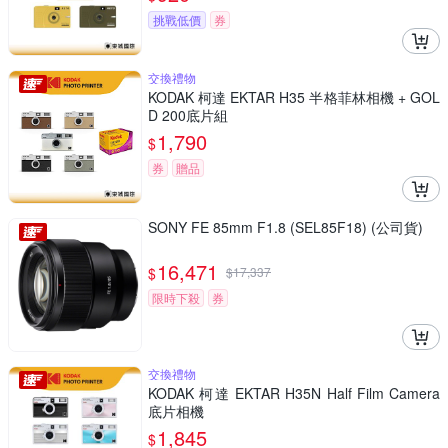
挑戰低價
券
交換禮物
KODAK 柯達 EKTAR H35 半格菲林相機 + GOL
D 200底片組
1,790
$
券
贈品
SONY FE 85mm F1.8 (SEL85F18) (公司貨)
16,471
$
$
17,337
限時下殺
券
交換禮物
KODAK 柯達 EKTAR H35N Half Film Camera
底片相機
1,845
$