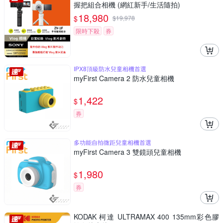
握把組合相機 (網紅新手/生活隨拍)
18,980
$
$
19,978
限時下殺
券
IPX8頂級防水兒童相機首選
myFirst Camera 2 防水兒童相機
1,422
$
券
多功能自拍微距兒童相機首選
myFirst Camera 3 雙鏡頭兒童相機
1,980
$
券
KODAK 柯達 ULTRAMAX 400 135mm彩色膠