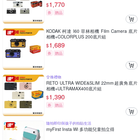
1,770
$
券
贈品
KODAK 柯達 I60 菲林相機 Film Camera 底片
相機+COLORPLUS 200底片組
1,689
$
券
贈品
交換禮物
RETO ULTRA WIDE&SLIM 22mm超廣角底片
相機+ULTRAMAX400底片組
1,390
$
券
贈品
隨拍即印與孩子的拍貼生活
myFirst Insta Wi 多功能兒童拍立得