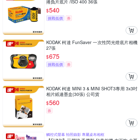
捲負片底片 /ISO 400 36張
540
$
挑戰低價
券
KODAK 柯達 FunSaver 一次性閃光燈底片相機
27張
675
$
挑戰低價
券
KODAK 柯達 MINI 3 & MINI SHOT3專用 3x3吋
相片紙連墨盒(30張) 公司貨
560
$
券
觸控式螢幕 拍照錄影 專屬桌布相框