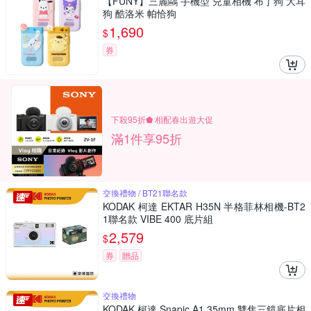
【FUNY】三麗鷗 手機型 兒童相機 布丁狗 大耳
狗 酷洛米 帕恰狗
1,690
$
券
下殺95折⬟ 相配春出遊大促
滿1件享95折
交換禮物 / BT21聯名款
KODAK 柯達 EKTAR H35N 半格菲林相機-BT2
1聯名款 VIBE 400 底片組
2,579
$
券
贈品
交換禮物
KODAK 柯達 Snapic A1 35mm 雙焦三鏡底片相