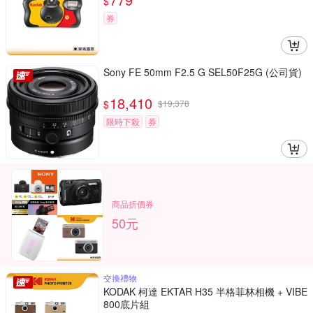
$
券
Sony FE 50mm F2.5 G SEL50F25G (公司貨)
18,410
$
$
19,378
限時下殺
券
商品折價券
50元
交換禮物
KODAK 柯達 EKTAR H35 半格菲林相機 + VIBE
800底片組