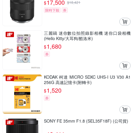
17,500
$
$
18,421
限時下殺
券
三麗鷗 迷你數位拍照錄影相機 迷你口袋相機
(Hello Kitty/大耳狗/酷洛米)
1,680
$
券
KODAK 柯達 MICRO SDXC UHS-I U3 V30 A1
256G 高速記憶卡(附轉卡)
1,520
$
券
SONY FE 35mm F1.8 (SEL35F18F) (公司貨)