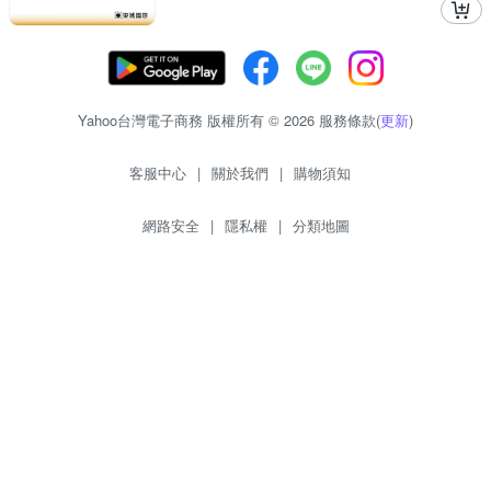
Yahoo台灣電子商務 版權所有 © 2026 服務條款(
更新
)
客服中心
|
關於我們
|
購物須知
網路安全
|
隱私權
|
分類地圖