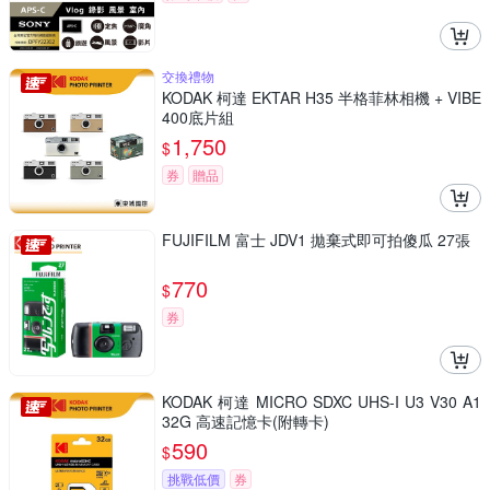
交換禮物
KODAK 柯達 EKTAR H35 半格菲林相機 + VIBE
400底片組
1,750
$
券
贈品
FUJIFILM 富士 JDV1 拋棄式即可拍傻瓜 27張
770
$
券
KODAK 柯達 MICRO SDXC UHS-I U3 V30 A1
32G 高速記憶卡(附轉卡)
590
$
挑戰低價
券