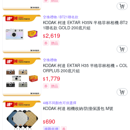
交換禮物 / BT21聯名款
KODAK 柯達 EKTAR H35N 半格菲林相機-BT2
1聯名款 GOLD 200底片組
2,619
$
券
贈品
交換禮物
KODAK 柯達 EKTAR H35 半格菲林相機 + COL
ORPLUS 200底片組
1,779
$
券
贈品
4種不同顏色可供選擇
KODAK 柯達 相機收納/防撞保護包 M號
690
$
挑戰低價
券