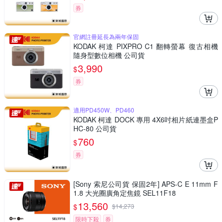
券
官網註冊延長為兩年保固
KODAK 柯達 PIXPRO C1 翻轉螢幕 復古相機
隨身型數位相機 公司貨
3,990
$
券
適用PD450W、PD460
KODAK 柯達 DOCK 專用 4X6吋相片紙連墨盒P
HC-80 公司貨
760
$
券
[Sony 索尼公司貨 保固2年] APS-C E 11mm F
1.8 大光圈廣角定焦鏡 SEL11F18
13,560
$
$
14,273
限時下殺
券