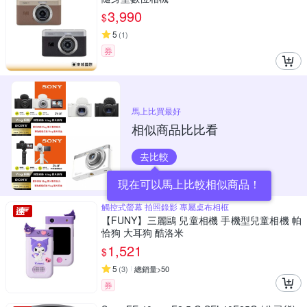
3,990
$
5
(
1
)
券
馬上比買最好
相似商品比比看
去比較
現在可以馬上比較相似商品！
觸控式螢幕 拍照錄影 專屬桌布相框
【FUNY】三麗鷗 兒童相機 手機型兒童相機 帕
恰狗 大耳狗 酷洛米
1,521
$
5
(
3
)
總銷量>50
券