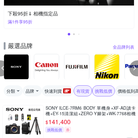
下殺95折⇓ 相機指定品
滿1件享95折
嚴選品牌
全品牌列表
分類
品牌
快速到貨
有現貨
挑戰低價
價格低到
SONY ILCE-7RM6 BODY 單機身+XF-AD讀卡
機+EY-15清潔組+ZERO Y腳架+WK-7768相機
包+RMT-P1BTA遙控器+鋼化貼 α7RVI A7RM6
141,400
$
(公司貨)
挑戰低價
券