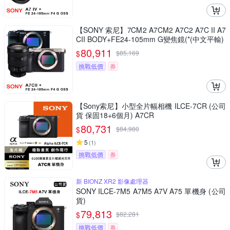
【SONY 索尼】7CM2 A7CM2 A7C2 A7C II A7
CII BODY+FE24-105mm G變焦鏡(*(中文平輸)
80,911
$
$
85,169
挑戰低價
券
【Sony索尼】小型全片幅相機 ILCE-7CR (公司
貨 保固18+6個月) A7CR
80,731
$
$
84,980
5
(
1
)
挑戰低價
券
新 BIONZ XR2 影像處理器
SONY ILCE-7M5 A7M5 A7V A75 單機身 (公司
貨)
79,813
$
$
82,281
挑戰低價
券