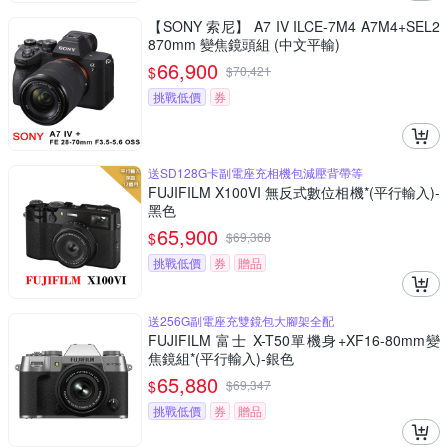
【SONY 索尼】 A7 IV ILCE-7M4 A7M4+SEL2
870mm 變焦鏡頭組 (中文平輸)
66,900
$
$
70,421
挑戰低價
券
送SD128G卡副電座充相機包減壓背帶等
FUJIFILM X100VI 無反式數位相機*(平行輸入)-
黑色
65,900
$
$
69,368
挑戰低價
券
贈品
送256G副電座充雙鏡包大腳架全配
FUJIFILM 富士 X-T50單機身+XF16-80mm變
焦鏡組*(平行輸入)-銀色
65,880
$
$
69,347
挑戰低價
券
贈品