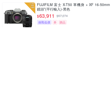
FUJIFILM 富士 X-T50 單機身 + XF 16-50mm
鏡頭*(平行輸入)-黑色
63,911
$
$
67,274
挑戰低價
券
贈品
送相機包大吹球
FUJIFILM X100VI 無反式數位相機*(平行輸入)-
黑色
62,990
$
$
66,305
挑戰低價
券
贈品
送128G卡副電座充雙鏡包拭鏡筆
FUJIFILM 富士 X-T50單機身+XF16-80mm變
焦鏡組*(平行輸入)-黑色
62,980
$
$
66,294
挑戰低價
券
贈品