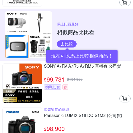
馬上比買最好
相似商品比比看
去比較
現在可以馬上比較相似商品！
SONY A7RV A7R5 A7RM5 單機身 公司貨
99,731
$
$
104,980
挑戰低價
券
探索速度的藝術
Panasonic LUMIX S1II DC-S1M2 (公司貨)
98,900
$