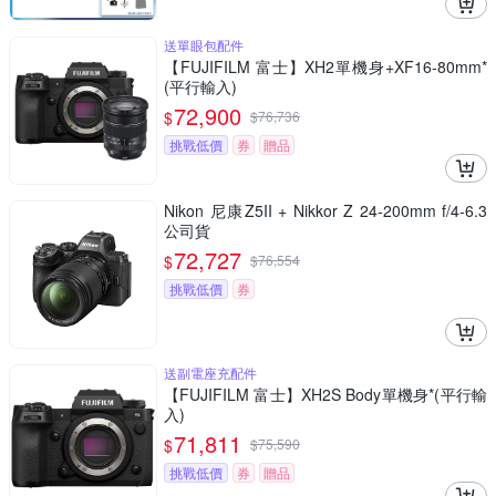
送單眼包配件
【FUJIFILM 富士】XH2單機身+XF16-80mm*
(平行輸入)
72,900
$
$
76,736
挑戰低價
券
贈品
Nikon 尼康Z5II + Nikkor Z 24-200mm f/4-6.3
公司貨
72,727
$
$
76,554
挑戰低價
券
送副電座充配件
【FUJIFILM 富士】XH2S Body單機身*(平行輸
入)
71,811
$
$
75,590
挑戰低價
券
贈品