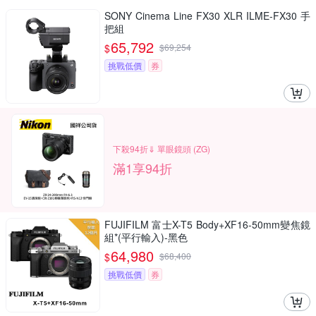
SONY Cinema Line FX30 XLR ILME-FX30 手
把組
65,792
$
$
69,254
挑戰低價
券
下殺94折⇓ 單眼鏡頭 (ZG)
滿1享94折
FUJIFILM 富士X-T5 Body+XF16-50mm變焦鏡
組*(平行輸入)-黑色
64,980
$
$
68,400
挑戰低價
券