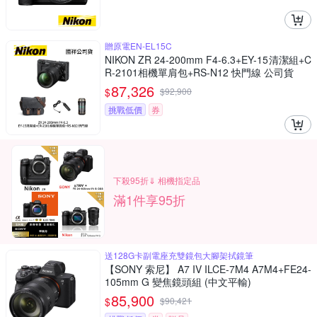
贈原電EN-EL15C
NIKON ZR 24-200mm F4-6.3+EY-15清潔組+C
R-2101相機單肩包+RS-N12 快門線 公司貨
87,326
$
$
92,900
挑戰低價
券
下殺95折⇓ 相機指定品
滿1件享95折
送128G卡副電座充雙鏡包大腳架拭鏡筆
【SONY 索尼】 A7 IV ILCE-7M4 A7M4+FE24-
105mm G 變焦鏡頭組 (中文平輸)
85,900
$
$
90,421