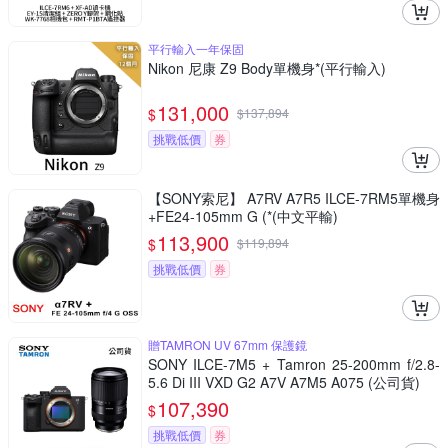
平行輸入一年保固
Nikon 尼康 Z9 Body單機身*(平行輸入)
131,000
$
$
137,894
挑戰低價
券
【SONY索尼】 A7RV A7R5 ILCE-7RM5單機身
+FE24-105mm G (*(中文平輸)
113,900
$
$
119,894
挑戰低價
券
贈TAMRON UV 67mm 保護鏡
SONY ILCE-7M5 + Tamron 25-200mm f/2.8-
5.6 Di III VXD G2 A7V A7M5 A075 (公司貨)
107,390
$
挑戰低價
券