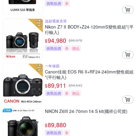
挑戰低價
券
送副電座充等
Nikon Z7 II BODY+Z24-120mmS變焦鏡組*(平
行輸入)
94,980
$
$
99,978
挑戰低價
券
贈品
一年保固
Canon佳能 EOS R6 II+RF24-240mm變焦鏡組
*(平行輸入)
89,911
$
$
94,643
挑戰低價
券
贈品
NIKON Z6III 24-70mm f/4 S kit(國祥公司貨)
89,880
$
挑戰低價
券