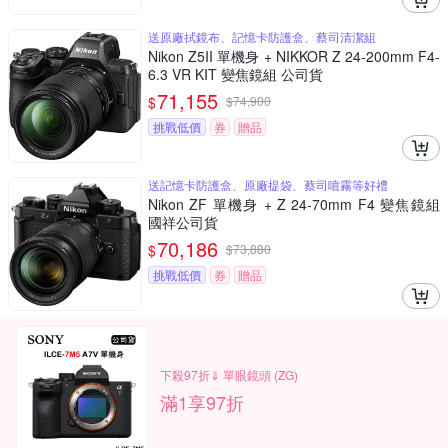
送原廠拭鏡布、記憶卡防護盒、蔡司清潔組
Nikon Z5II 單機身 + NIKKOR Z 24-200mm F4-
6.3 VR KIT 變焦鏡組 公司貨
71,155
$
$
74,900
挑戰低價
券
贈品
送記憶卡防護盒、原廠提袋、蔡司噴霧等好禮
Nikon ZF 單機身 + Z 24-70mm F4 變焦鏡組
國祥公司貨
70,186
$
$
73,880
挑戰低價
券
贈品
下殺97折⇓ 單眼鏡頭 (ZG)
滿1享97折