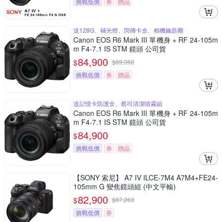
挑戰低價
券
贈品
送128G、補光燈、閃傳卡盒、相機鑰匙圈
Canon EOS R6 Mark III 單機身 + RF 24-105m
m F4-7.1 IS STM 鏡頭 公司貨
84,900
$
$
89,368
挑戰低價
券
贈品
送記憶卡防護盒、蔡司清潔噴霧組
Canon EOS R6 Mark III 單機身 + RF 24-105m
m F4-7.1 IS STM 鏡頭 公司貨
84,900
$
挑戰低價
券
贈品
【SONY 索尼】 A7 IV ILCE-7M4 A7M4+FE24-
105mm G 變焦鏡頭組 (中文平輸)
82,900
$
$
87,263
挑戰低價
券