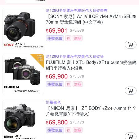
送128G卡副電座充單眼包大腳架長夾
【SONY 索尼】A7 IV ILCE-7M4 A7M4+SEL28
70mm 變焦鏡頭組 (中文平輸)
69,901
$
$
73,579
挑戰低價
券
贈品
送128G卡副電座充雙鏡包大腳架等
FUJIFILM 富士X-T5 Body+XF16-50mm變焦鏡
組*(平行輸入)-銀色
69,900
$
$
73,578
挑戰低價
券
贈品
限量銀色
【NIKON 尼康】 ZF BODY +Z24-70mm f4全
片幅微單眼*(平行輸入)
69,800
$
$
73,473
挑戰低價
券
贈品