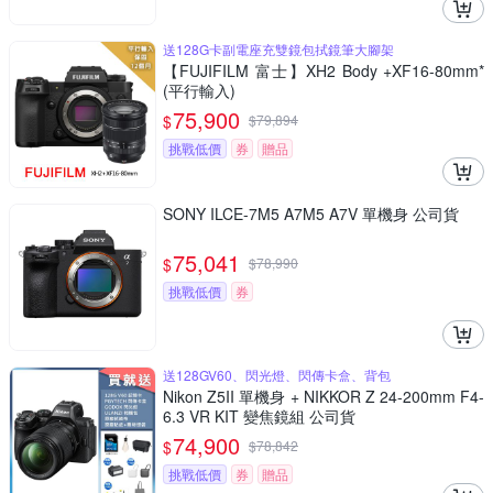
送128G卡副電座充雙鏡包拭鏡筆大腳架
【FUJIFILM 富士】XH2 Body +XF16-80mm*
(平行輸入)
75,900
$
$
79,894
挑戰低價
券
贈品
SONY ILCE-7M5 A7M5 A7V 單機身 公司貨
75,041
$
$
78,990
挑戰低價
券
送128GV60、閃光燈、閃傳卡盒、背包
Nikon Z5II 單機身 + NIKKOR Z 24-200mm F4-
6.3 VR KIT 變焦鏡組 公司貨
74,900
$
$
78,842
挑戰低價
券
贈品