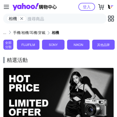
Yahoo購物中心
登入
相機
手機/相機/耳機/穿戴
相機
全部
FUJIFILM
SONY
NIKON
其他品牌
分類
精選活動