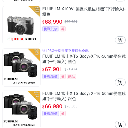
FUJIFILM X100VI 無反式數位相機*(平行輸入)-
銀色
68,990
$
$
72,621
挑戰低價
券
送128G卡副電座充雙鏡包全配
FUJIFILM 富士X-T5 Body+XF16-50mm變焦鏡
組*(平行輸入)-黑色
67,901
$
$
71,474
挑戰低價
券
贈品
FUJIFILM 富士X-T5 Body+XF16-50mm變焦鏡
組*(平行輸入)-銀色
66,980
$
$
70,505
挑戰低價
券