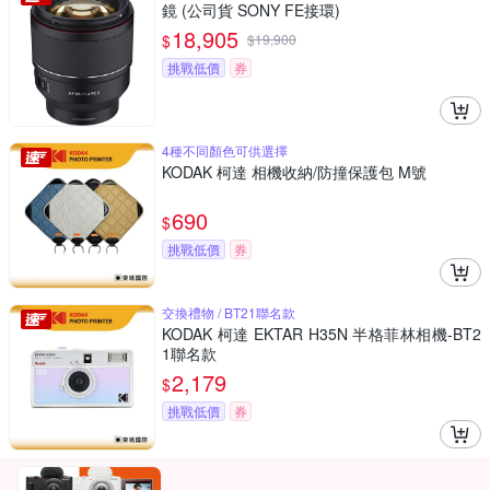
鏡 (公司貨 SONY FE接環)
18,905
$
$
19,900
挑戰低價
券
4種不同顏色可供選擇
KODAK 柯達 相機收納/防撞保護包 M號
690
$
挑戰低價
券
交換禮物 / BT21聯名款
KODAK 柯達 EKTAR H35N 半格菲林相機-BT2
1聯名款
2,179
$
挑戰低價
券