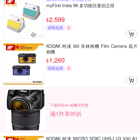
myFirst Insta Wi 多功能兒童拍立得
2,599
$
挑戰低價
券
KODAK 柯達 I60 菲林相機 Film Camera 底片
相機
1,260
$
挑戰低價
券
下殺95折⬅︎ 相機大特賣
滿1件享95折
KODAK 柯達 MICRO SDXC UHS-I U3 V30 A1