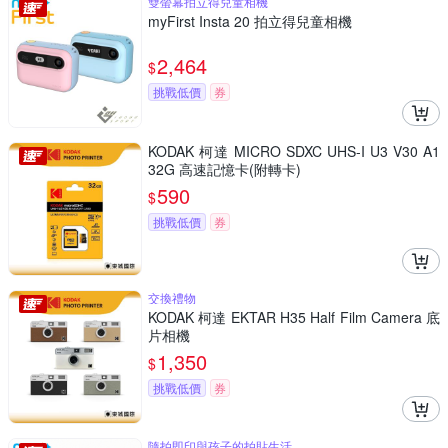
雙螢幕拍立得兒童相機
myFirst Insta 20 拍立得兒童相機
2,464
$
挑戰低價
券
KODAK 柯達 MICRO SDXC UHS-I U3 V30 A1
32G 高速記憶卡(附轉卡)
590
$
挑戰低價
券
交換禮物
KODAK 柯達 EKTAR H35 Half Film Camera 底
片相機
1,350
$
挑戰低價
券
隨拍即印與孩子的拍貼生活