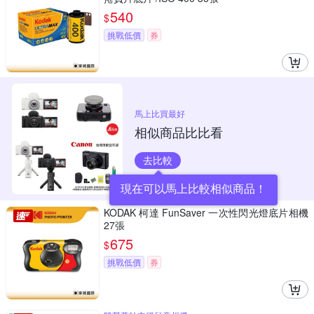
540
$
挑戰低價
券
馬上比買最好
相似商品比比看
去比較
現在可以馬上比較相似商品！
KODAK 柯達 FunSaver 一次性閃光燈底片相機
27張
675
$
挑戰低價
券