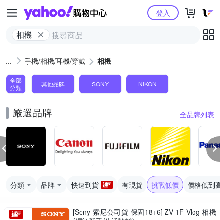
Yahoo購物中心
登入
相機
手機/相機/耳機/穿戴
相機
全部
其他品牌
SONY
NIKON
分類
嚴選品牌
全品牌列表
分類
品牌
快速到貨
有現貨
挑戰低價
價格低到
[Sony 索尼公司貨 保固18+6] ZV-1F Vlog 相機