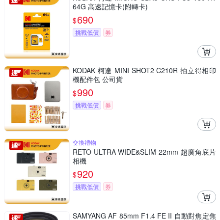
64G 高速記憶卡(附轉卡)
690
$
挑戰低價
券
KODAK 柯達 MINI SHOT2 C210R 拍立得相印
機配件包 公司貨
990
$
挑戰低價
券
交換禮物
RETO ULTRA WIDE&SLIM 22mm 超廣角底片
相機
920
$
挑戰低價
券
SAMYANG AF 85mm F1.4 FE II 自動對焦定焦