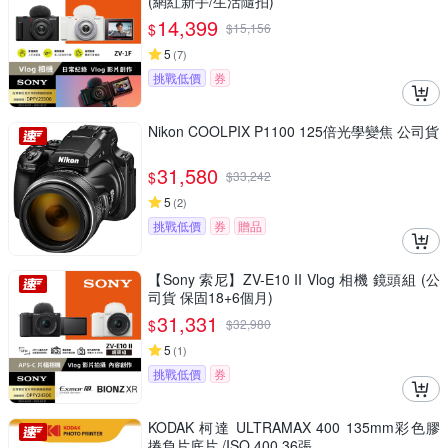
(網紅新手/生活隨拍)
14,399
$
$
15,156
5
(
7
)
挑戰低價
券
Nikon COOLPIX P1100 125倍光學變焦 公司貨
31,580
$
$
33,242
5
(
2
)
挑戰低價
券
贈品
【Sony 索尼】ZV-E10 II Vlog 相機 鏡頭組 (公
司貨 保固18+6個月)
31,331
$
$
32,980
5
(
1
)
挑戰低價
券
KODAK 柯達 ULTRAMAX 400 135mm彩色膠
捲負片底片 /ISO 400 36張