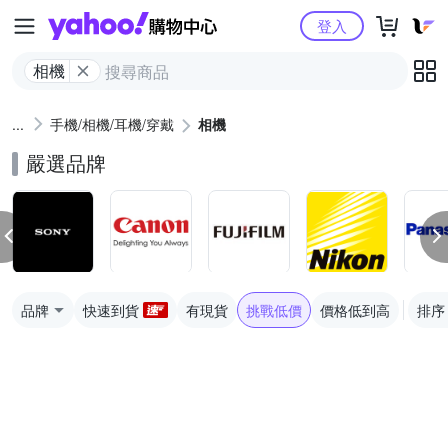
Yahoo購物中心
登入
相機
手機/相機/耳機/穿戴
相機
嚴選品牌
品牌
快速到貨
有現貨
挑戰低價
價格低到高
排序