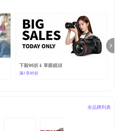
下殺95折⇓ 單眼鏡頭
下殺9
滿1享95折
滿1件享
全品牌列表