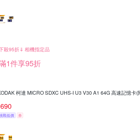
下殺95折⇓ 相機指定品
滿1件享95折
KODAK 柯達 MICRO SDXC UHS-I U3 V30 A1 64G 高速記憶卡
690
挑戰低價
券