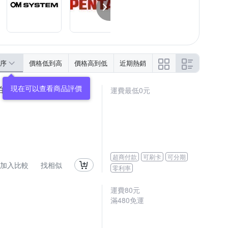
序
價格低到高
價格高到低
近期熱銷
現在可以查看商品評價
拍)
運費最低0元
超商付款
可刷卡
可分期
加入比較
找相似
零利率
運費80元
滿480免運