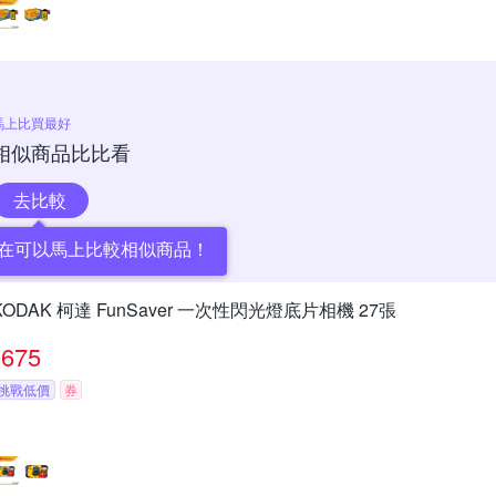
馬上比買最好
相似商品比比看
去比較
在可以馬上比較相似商品！
KODAK 柯達 FunSaver 一次性閃光燈底片相機 27張
675
挑戰低價
券