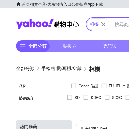
首頁
拍賣
企業/大宗採購入口
合作招商
App下載
Yahoo購物中心
相機
全部分類
點換券
登記送
相機
手機/相機/耳機/穿戴
Canon 佳能
FUJIFILM
品牌
Panasonic 國際牌
Pola
SD
SDHC
SDXC
儲存媒介
品牌名稱
翻轉式螢幕
微單眼
2001萬~3000萬像素
1.9吋以下
1/4000秒
單眼
無
1/8000秒
2.0~2.5吋
可觸控式螢幕
1/2.3吋 
一般型
300
1
CMOS
螢幕類型
相機類型
有效像素
影像感應器
螢幕尺寸
最快快門速度
5001萬像素以上
M4/3
熱門推薦