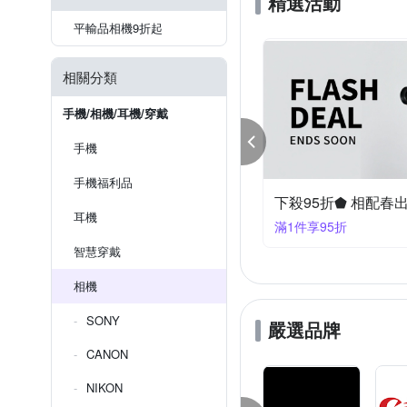
精選活動
平輸品相機9折起
相關分類
手機/相機/耳機/穿戴
手機
手機福利品
下殺95折⬟ 相配春
耳機
滿1件享95折
智慧穿戴
相機
SONY
嚴選品牌
CANON
NIKON