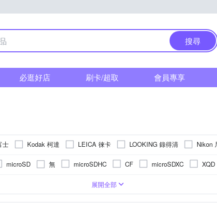
搜尋
必逛好店
刷卡/超取
會員專享
 富士
Kodak 柯達
LEICA 徠卡
LOOKING 錄得清
Nikon
roid 寶麗萊
SONY 索尼
其他品牌
SAMYANG
無
microSD
microSDHC
CF
microSDXC
XQD
CMOS
相機
1萬~5000萬像素
/32000秒
2.5~2.9吋
拍立得
1吋 CMOS
1/16000秒
3.0吋以上
無
固定式螢幕
類單眼相機(PASM功能)
1200萬~1600萬像素
1/6000秒
無
後掀式螢幕
1/3.1吋 CMOS
1/2000秒以下
即可拍
4000萬像素以上
無
TFT LCD
APSC
Live MOS
展開全部