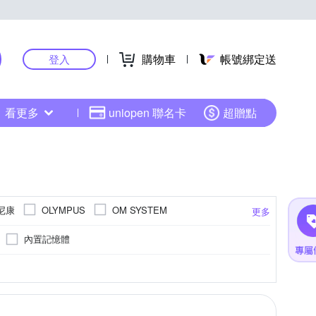
購物車
帳號綁定送
登入
看更多
uniopen 聯名卡
超贈點
 尼康
OLYMPUS
OM SYSTEM
更多
內置記憶體
1601萬~2000萬像素
BSI CMOS(高感光背照式)
800萬像素以下
1/2.3吋 CCD
更多
更多