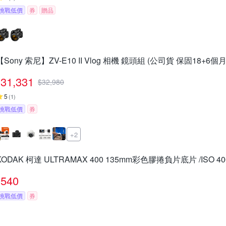
挑戰低價
券
贈品
【Sony 索尼】ZV-E10 II Vlog 相機 鏡頭組 (公司貨 保固18+6個月
31,331
$
32,980
5
(
1
)
挑戰低價
券
+2
KODAK 柯達 ULTRAMAX 400 135mm彩色膠捲負片底片 /ISO 40
540
挑戰低價
券