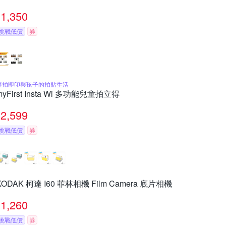
1,350
挑戰低價
券
隨拍即印與孩子的拍貼生活
myFirst Insta Wi 多功能兒童拍立得
2,599
挑戰低價
券
KODAK 柯達 I60 菲林相機 Film Camera 底片相機
1,260
挑戰低價
券