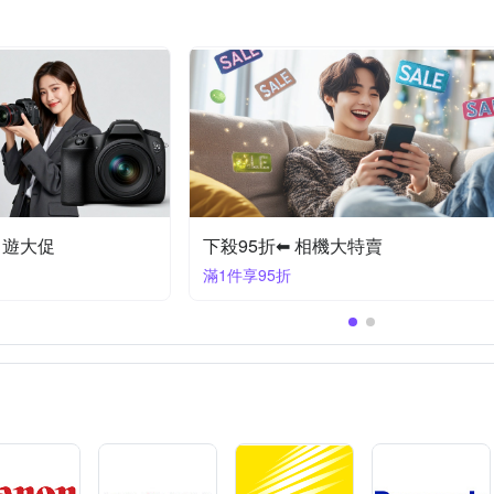
出遊大促
下殺95折⬅︎ 相機大特賣
滿1件享95折