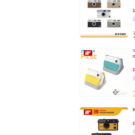
$
$
$