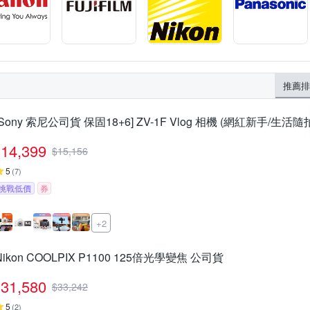
推薦排
[Sony 索尼公司貨 保固18+6] ZV-1F Vlog 相機 (網紅新手/生活隨
14,399
$
15,156
5
(
7
)
挑戰低價
券
+2
Nikon COOLPIX P1100 125倍光學變焦 公司貨
31,580
$
33,242
5
(
2
)