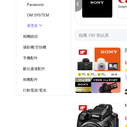
Panasonic
OM SYSTEM
看更多
相機 190 筆結果
相機鏡頭
攝影機/空拍機
手機配件
$
數位週邊配件
相機配件
行動電源/電池
$