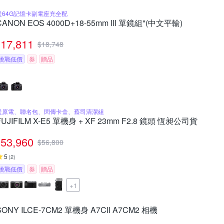
送64G記憶卡副電座充全配
CANON EOS 4000D+18-55mm III 單鏡組*(中文平輸)
17,811
$
18,748
挑戰低價
券
贈品
送原電、聯名包、閃傳卡盒、蔡司清潔組
FUJIFILM X-E5 單機身 + XF 23mm F2.8 鏡頭 恆昶公司貨
53,960
$
56,800
5
(
2
)
挑戰低價
券
贈品
+1
SONY ILCE-7CM2 單機身 A7CII A7CM2 相機