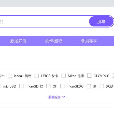
搜尋
必逛好店
刷卡/超取
會員專享
 富士
Kodak 柯達
LEICA 徠卡
Nikon 尼康
OLYMPUS
 索尼
其他品牌
SAMYANG
無
microSD
microSDHC
CF
microSDXC
XQD
CMOS
機(PASM功能)
1萬~5000萬像素
/32000秒
2.5~2.9吋
1/16000秒
3.0吋以上
1200萬~1600萬像素
後掀式螢幕
一般型相機
1吋 CMOS
1/6000秒
無
固定式螢幕
拍立得
1/3.1吋 CMOS
1601萬~2000萬像素
1/2000秒以下
無
無
TFT LCD
APSC
Live MOS
展開全部