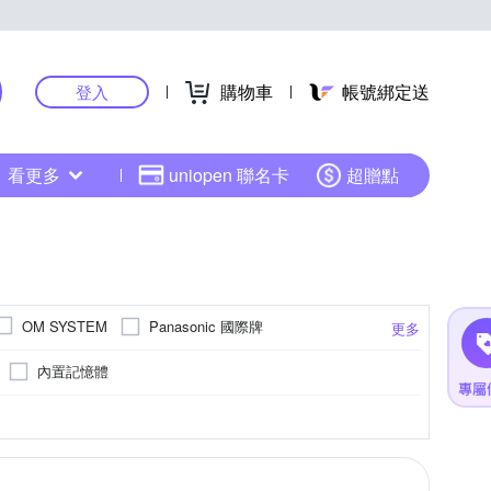
購物車
帳號綁定送
登入
看更多
uniopen 聯名卡
超贈點
Panasonic 國際牌
OM SYSTEM
更多
內置記憶體
BSI CMOS(高感光背照式)
4000萬像素以上
5001萬像素以上
M4/3
更多
更多