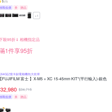
5
(
1
)
挑戰低價
券
贈品
+1
下殺95折⇓ 相機指定品
滿1件享95折
送64G記憶卡副電相機包大吹球
【FUJIFILM 富士 】X-M5 + XC 15-45mm KIT*(平行輸入)-銀色
32,980
$
34,715
挑戰低價
券
贈品