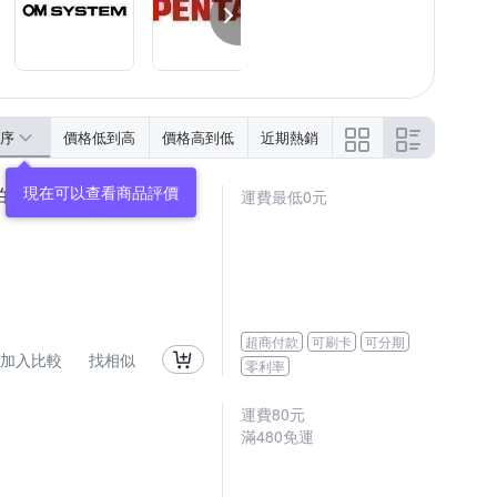
序
價格低到高
價格高到低
近期熱銷
拍)
運費最低0元
超商付款
可刷卡
可分期
加入比較
找相似
零利率
運費80元
滿480免運