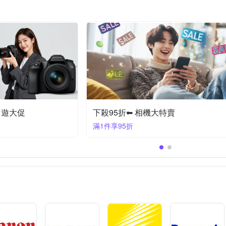
頭
下殺95折⇓ 相機指定品
滿1件享95折