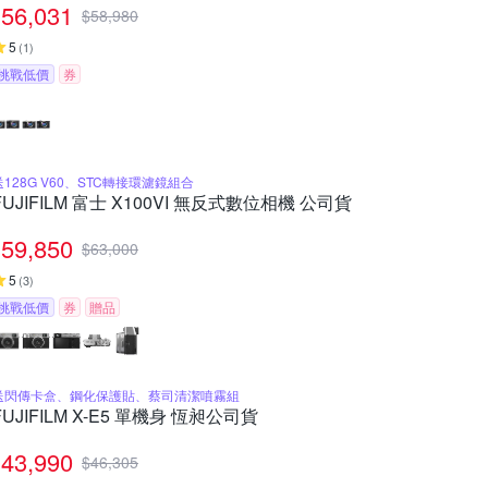
56,031
$
58,980
5
(
1
)
挑戰低價
券
送128G V60、STC轉接環濾鏡組合
FUJIFILM 富士 X100VI 無反式數位相機 公司貨
59,850
$
63,000
5
(
3
)
挑戰低價
券
贈品
送閃傳卡盒、鋼化保護貼、蔡司清潔噴霧組
FUJIFILM X-E5 單機身 恆昶公司貨
43,990
$
46,305