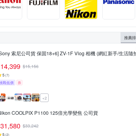
推薦排
[Sony 索尼公司貨 保固18+6] ZV-1F Vlog 相機 (網紅新手/生活隨
14,399
$
15,156
5
(
7
)
挑戰低價
券
+2
Nikon COOLPIX P1100 125倍光學變焦 公司貨
31,580
$
33,242
5
(
2
)