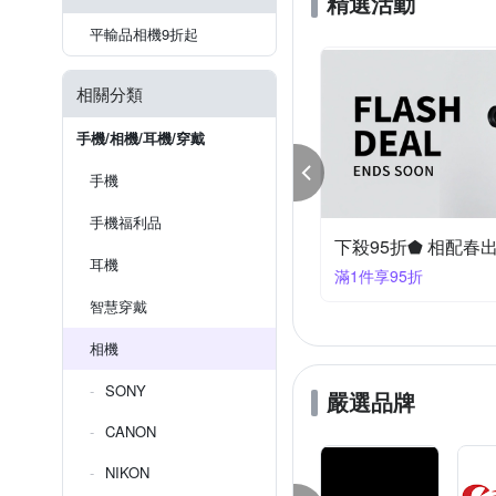
精選活動
平輸品相機9折起
相關分類
手機/相機/耳機/穿戴
手機
手機福利品
95折⬅︎ 相機大特賣
下殺95折⇓ 單眼鏡
耳機
件享95折
滿1享95折
智慧穿戴
相機
SONY
嚴選品牌
CANON
NIKON