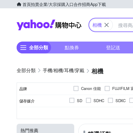
首頁
拍賣
企業/大宗採購入口
合作招商
App下載
Yahoo購物中心
相機
全部分類
點換券
登記送
相機
手機/相機/耳機/穿戴
Canon 佳能
FUJIFILM
品牌
Polaroid 寶麗萊
SONY
SD
SDHC
SDXC
儲存媒介
品牌名稱
翻轉式螢幕
微單眼
2001萬~3000萬像素
1/4000秒
1.9吋以下
單眼
無
1/8000秒
2.0~2.5吋
可觸控式螢幕
1/2.3吋 
類單眼相
300
1
CMOS
螢幕類型
相機類型
有效像素
影像感應器
最快快門速度
螢幕尺寸
800萬像素以下
1/2.3吋 CCD
熱門推薦