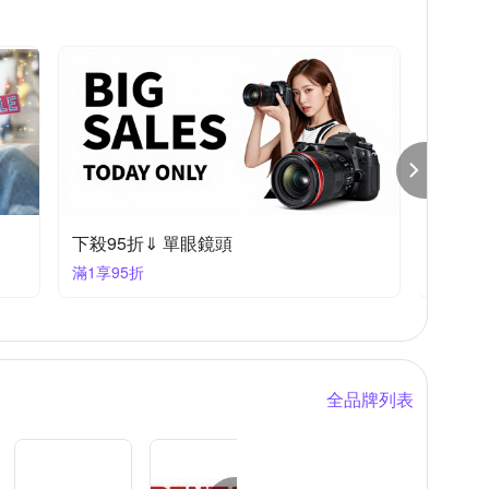
下殺95折⬅︎ 相機大特賣
滿1件享95折
全品牌列表