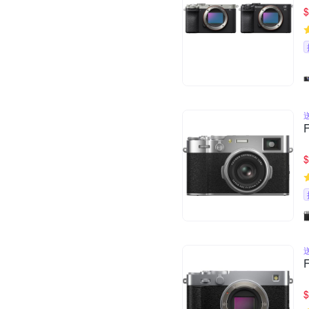
$
$
$