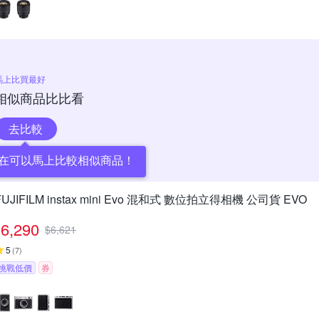
馬上比買最好
相似商品比比看
去比較
在可以馬上比較相似商品！
FUJIFILM instax mini Evo 混和式 數位拍立得相機 公司貨 EVO
6,290
$
6,621
5
(
7
)
挑戰低價
券