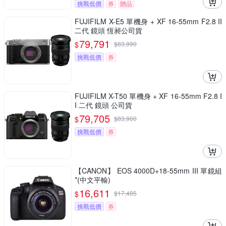
挑戰低價
券
贈品
FUJIFILM X-E5 單機身 + XF 16-55mm F2.8 II
二代 鏡頭 恆昶公司貨
79,791
$
$
83,990
挑戰低價
券
FUJIFILM X-T50 單機身 + XF 16-55mm F2.8 I
I 二代 鏡頭 公司貨
79,705
$
$
83,900
挑戰低價
券
【CANON】 EOS 4000D+18-55mm III 單鏡組
*(中文平輸)
16,611
$
$
17,485
挑戰低價
券