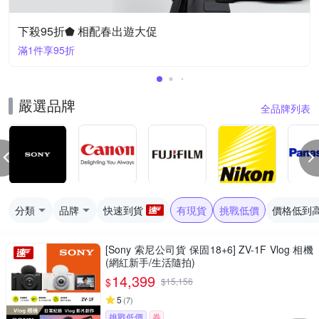
下殺95折⬟ 相配春出遊大促
滿1件享95折
嚴選品牌
全品牌列表
分類
品牌
快速到貨
有現貨
挑戰低價
價格低到
[Sony 索尼公司貨 保固18+6] ZV-1F Vlog 相機
(網紅新手/生活隨拍)
14,399
$
$
15,156
5
(
7
)
挑戰低價
券