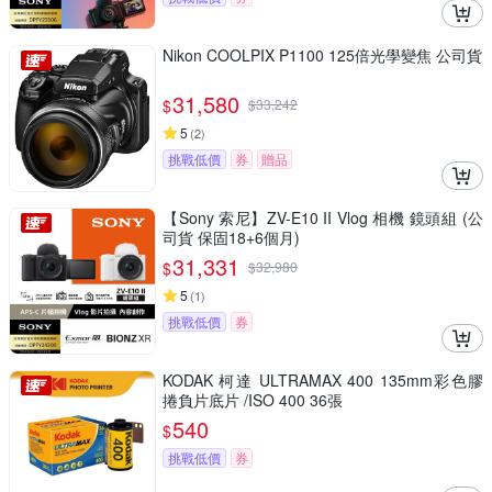
Nikon COOLPIX P1100 125倍光學變焦 公司貨
31,580
$
$
33,242
5
(
2
)
挑戰低價
券
贈品
【Sony 索尼】ZV-E10 II Vlog 相機 鏡頭組 (公
司貨 保固18+6個月)
31,331
$
$
32,980
5
(
1
)
挑戰低價
券
KODAK 柯達 ULTRAMAX 400 135mm彩色膠
捲負片底片 /ISO 400 36張
540
$
挑戰低價
券