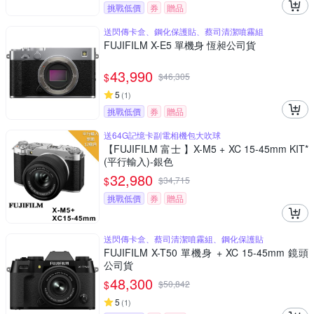
挑戰低價
券
贈品
送閃傳卡盒、鋼化保護貼、蔡司清潔噴霧組
FUJIFILM X-E5 單機身 恆昶公司貨
43,990
$
$
46,305
5
(
1
)
挑戰低價
券
贈品
送64G記憶卡副電相機包大吹球
【FUJIFILM 富士 】X-M5 + XC 15-45mm KIT*
(平行輸入)-銀色
32,980
$
$
34,715
挑戰低價
券
贈品
送閃傳卡盒、蔡司清潔噴霧組、鋼化保護貼
FUJIFILM X-T50 單機身 + XC 15-45mm 鏡頭
公司貨
48,300
$
$
50,842
5
(
1
)