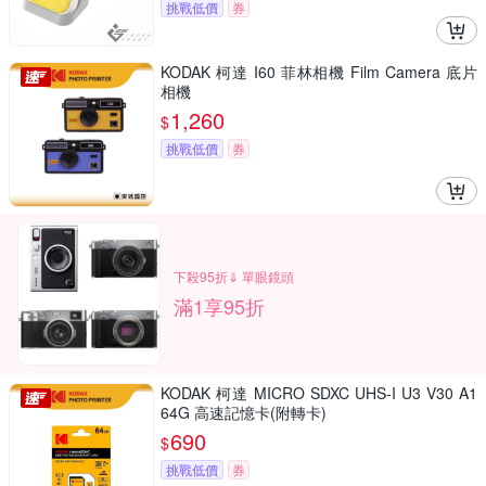
挑戰低價
券
KODAK 柯達 I60 菲林相機 Film Camera 底片
相機
1,260
$
挑戰低價
券
下殺95折⇓ 單眼鏡頭
滿1享95折
KODAK 柯達 MICRO SDXC UHS-I U3 V30 A1
64G 高速記憶卡(附轉卡)
690
$
挑戰低價
券