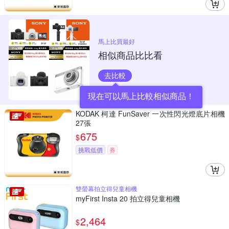
馬上比買最好
相似商品比比看
去比較
現在可以馬上比較相似商品！
KODAK 柯達 FunSaver 一次性閃光燈底片相機
27張
675
$
挑戰低價
券
雙螢幕拍立得兒童相機
myFirst Insta 20 拍立得兒童相機
2,464
$