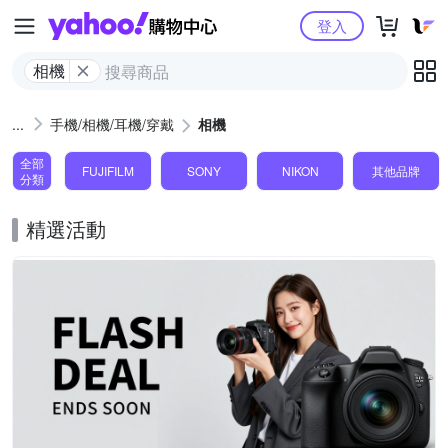
Yahoo購物中心
登入
相機
手機/相機/耳機/穿戴
相機
全部
FUJIFILM
SONY
NIKON
其他品牌
分類
精選活動