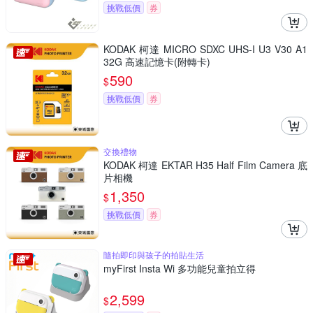
挑戰低價
券
KODAK 柯達 MICRO SDXC UHS-I U3 V30 A1
32G 高速記憶卡(附轉卡)
590
$
挑戰低價
券
交換禮物
KODAK 柯達 EKTAR H35 Half Film Camera 底
片相機
1,350
$
挑戰低價
券
隨拍即印與孩子的拍貼生活
myFirst Insta Wi 多功能兒童拍立得
2,599
$