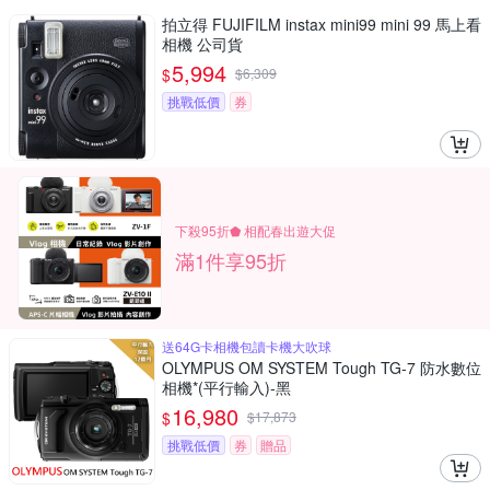
拍立得 FUJIFILM instax mini99 mini 99 馬上看
相機 公司貨
5,994
$
$
6,309
挑戰低價
券
下殺95折⬟ 相配春出遊大促
滿1件享95折
送64G卡相機包讀卡機大吹球
OLYMPUS OM SYSTEM Tough TG-7 防水數位
相機*(平行輸入)-黑
16,980
$
$
17,873
挑戰低價
券
贈品