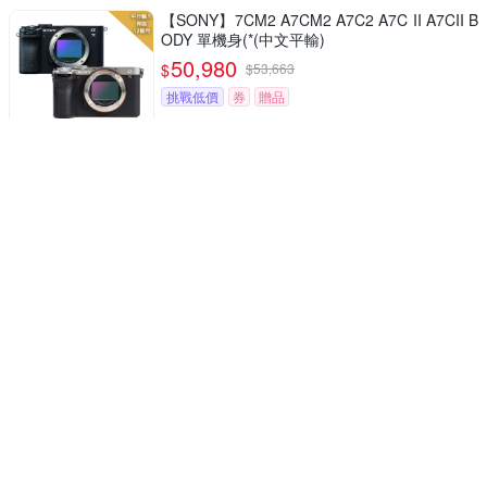
【SONY】7CM2 A7CM2 A7C2 A7C II A7CII B
ODY 單機身(*(中文平輸)
50,980
$
$
53,663
挑戰低價
券
贈品
送64G卡副電座充相機包外出型腳架
【FUJIFILM 富士】X-HF1 X half 隨身型數位相
機 (平行輸入)
21,500
$
$
22,631
挑戰低價
券
贈品
SONY A7RV A7R5 A7RM5 單機身 公司貨
99,731
$
$
104,980
挑戰低價
券