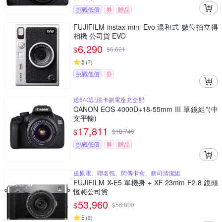
挑戰低價
券
贈品
FUJIFILM instax mini Evo 混和式 數位拍立得
相機 公司貨 EVO
6,290
$
$
6,621
5
(
7
)
挑戰低價
券
送64G記憶卡副電座充全配
CANON EOS 4000D+18-55mm III 單鏡組*(中
文平輸)
17,811
$
$
18,748
挑戰低價
券
贈品
送原電、聯名包、閃傳卡盒、蔡司清潔組
FUJIFILM X-E5 單機身 + XF 23mm F2.8 鏡頭
恆昶公司貨
53,960
$
$
56,800
5
(
2
)