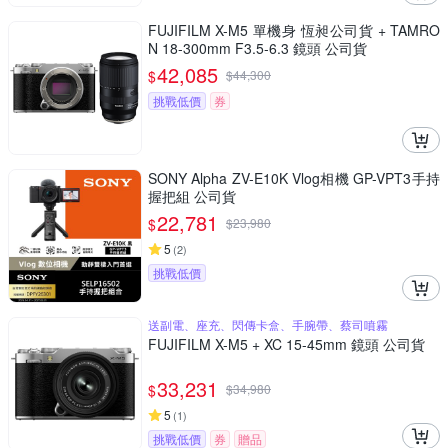
FUJIFILM X-M5 單機身 恆昶公司貨 + TAMRO
N 18-300mm F3.5-6.3 鏡頭 公司貨
42,085
$
$
44,300
挑戰低價
券
SONY Alpha ZV-E10K Vlog相機 GP-VPT3手持
握把組 公司貨
22,781
$
$
23,980
5
(
2
)
挑戰低價
送副電、座充、閃傳卡盒、手腕帶、蔡司噴霧
FUJIFILM X-M5 + XC 15-45mm 鏡頭 公司貨
33,231
$
$
34,980
5
(
1
)
挑戰低價
券
贈品