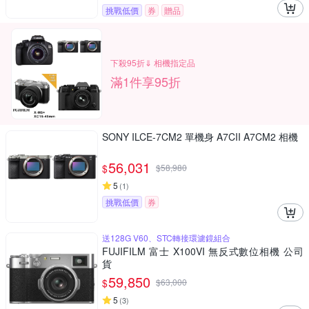
挑戰低價
券
贈品
下殺95折⇓ 相機指定品
滿1件享95折
SONY ILCE-7CM2 單機身 A7CII A7CM2 相機
56,031
$
$
58,980
5
(
1
)
挑戰低價
券
送128G V60、STC轉接環濾鏡組合
FUJIFILM 富士 X100VI 無反式數位相機 公司
貨
59,850
$
$
63,000
5
(
3
)