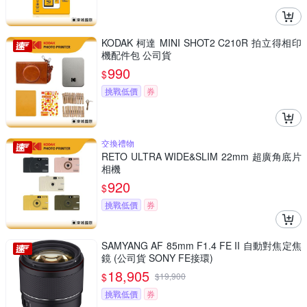
KODAK 柯達 MINI SHOT2 C210R 拍立得相印
機配件包 公司貨
990
$
挑戰低價
券
交換禮物
RETO ULTRA WIDE&SLIM 22mm 超廣角底片
相機
920
$
挑戰低價
券
SAMYANG AF 85mm F1.4 FE II 自動對焦定焦
鏡 (公司貨 SONY FE接環)
18,905
$
$
19,900
挑戰低價
券