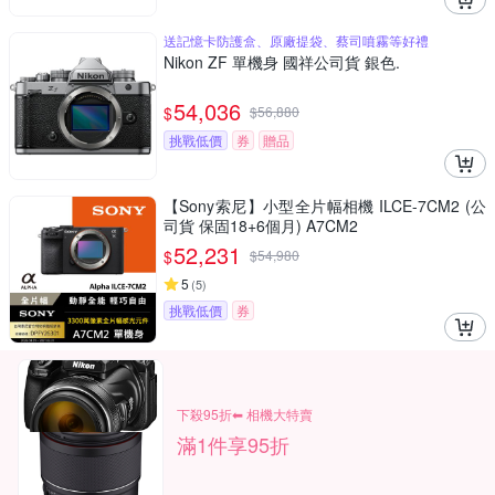
送記憶卡防護盒、原廠提袋、蔡司噴霧等好禮
Nikon ZF 單機身 國祥公司貨 銀色.
54,036
$
$
56,880
挑戰低價
券
贈品
【Sony索尼】小型全片幅相機 ILCE-7CM2 (公
司貨 保固18+6個月) A7CM2
52,231
$
$
54,980
5
(
5
)
挑戰低價
券
下殺95折⬅︎ 相機大特賣
滿1件享95折