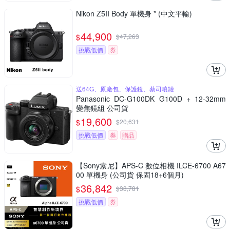
Nikon Z5II Body 單機身 * (中文平輸)
44,900
$
$
47,263
挑戰低價
券
送64G、原廠包、保護鏡、蔡司噴罐
Panasonic DC-G100DK G100D + 12-32mm
變焦鏡組 公司貨
19,600
$
$
20,631
挑戰低價
券
贈品
【Sony索尼】APS-C 數位相機 ILCE-6700 A67
00 單機身 (公司貨 保固18+6個月)
36,842
$
$
38,781
挑戰低價
券