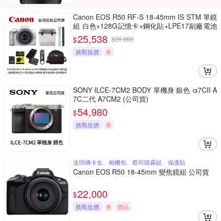
Canon EOS R50 RF-S 18-45mm IS STM 單鏡
組 白色+128G記憶卡+鋼化貼+LPE17副廠電池
座充+小型防潮盒+SL-1拭鏡筆+藍牙遙控器+專
25,538
$
$
26,882
業相機包(公司貨)
挑戰低價
券
SONY ILCE-7CM2 BODY 單機身 銀色 α7CII A
7C二代 A7CM2 (公司貨)
54,980
$
挑戰低價
券
送閃傳卡盒、相機包、蔡司噴霧組、保護貼
Canon EOS R50 18-45mm 變焦鏡組 公司貨
22,000
$
挑戰低價
券
贈品