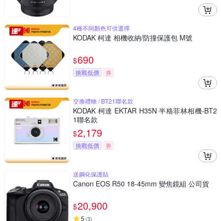
4種不同顏色可供選擇
KODAK 柯達 相機收納/防撞保護包 M號
690
$
挑戰低價
券
交換禮物 / BT21聯名款
KODAK 柯達 EKTAR H35N 半格菲林相機-BT2
1聯名款
2,179
$
挑戰低價
券
送鋼化保護貼
Canon EOS R50 18-45mm 變焦鏡組 公司貨
20,900
$
5
(
3
)