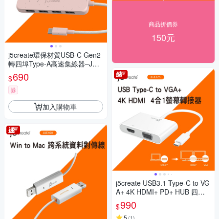
商品折價券
150元
j5create環保材質USB-C Gen2
轉四埠Type-A高速集線器–JCH
341ER(晚霞粉)
690
$
券
加入購物車
j5create USB3.1 Type-C to VG
A+ 4K HDMI+ PD+ HUB 四合
一螢幕顯示轉接器-JCA175
990
$
5
(
1
)