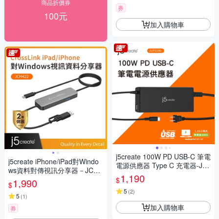
商品折價券
券
100元
加入購物車
j5create 100W PD USB-C 筆電
j5create iPhone/iPad對Windo
電源供應器 Type C 充電器-JU
ws資料對傳視訊分享器－JCH4
P2290
1,190
22
$
1,990
$
5
(
2
)
5
(
1
)
加入購物車
券