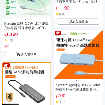
快速充電座 for iPhone 12,13,1
4系列, AirPods Pro – JUPW21
1,190
$
06NP
5
(
3
)
加入購物車
j5create USB-C 7合1多功能擴
充集線器-環保永續版– JCD373
EC(清新藍)
1,190
$
5
(
1
)
券
加入購物車
j5create環保材質USB-C Gen2
轉四埠Type-C高速集線器–JCH
345EC(清新藍)
790
$
4
(
1
)