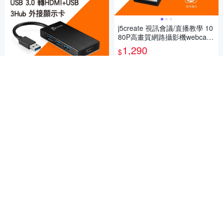
j5create 視訊會議/直播教學 10
80P高畫質網路攝影機webcam
-JVCU100
1,290
$
券
加入購物車
j5create USB 3.0 轉HDMI+US
B 3Hub 外接顯示卡-JUH450
1,290
$
券
加入購物車
j5create環保材質USB-C Gen2