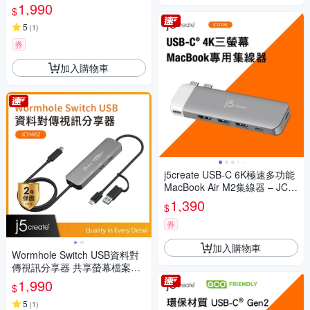
1,990
$
5
(
1
)
券
加入購物車
j5create USB-C 6K極速多功能
MacBook Air M2集線器 – JCD
394
1,390
$
券
加入購物車
Wormhole Switch USB資料對
傳視訊分享器 共享螢幕檔案鍵
盤滑鼠以及剪貼簿JCH462
1,990
$
5
(
1
)