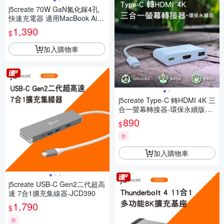
j5create 70W GaN氮化鎵4孔
快速充電器 適用MacBook Air/
筆電/iPhone/手機/平板/遊戲機
1,390
$
– JUP4370
加入購物車
j5create Type-C 轉HDMI 4K 三
合一螢幕轉接器-環保永續版– J
CA379EC(清新藍)
890
$
券
加入購物車
j5create USB-C Gen2二代超高
速 7合1擴充集線器-JCD390
1,790
$
券