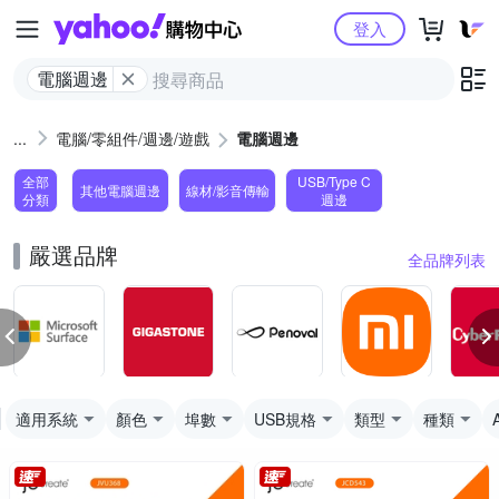
Yahoo購物中心
登入
電腦週邊
電腦/零組件/週邊/遊戲
電腦週邊
全部
USB/Type C
其他電腦週邊
線材/影音傳輸
分類
週邊
嚴選品牌
全品牌列表
適用系統
顏色
埠數
USB規格
類型
種類