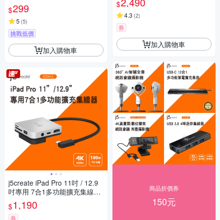
2,490
$
速快充傳輸線180cm – JUCX2
299
$
5L18
4.3
(
2
)
5
(
5
)
券
挑戰低價
加入購物車
加入購物車
j5create iPad Pro 11吋 / 12.9
商品折價券
吋專用 7合1多功能擴充集線器-
150元
JCD612
1,190
$
券