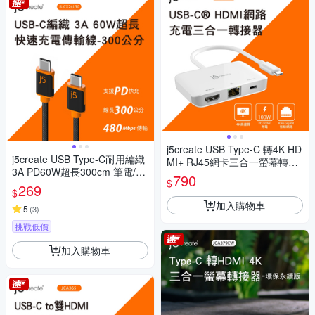
j5create USB Type-C 轉4K HD
j5create USB Type-C耐用編織
MI+ RJ45網卡三合一螢幕轉接
3A PD60W超長300cm 筆電/平
器 – JCA351
790
$
板/手機 快速充電傳輸線– JUC
269
$
X24L30
加入購物車
5
(
3
)
挑戰低價
加入購物車