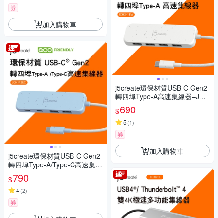
券
加入購物車
j5create環保材質USB-C Gen2
轉四埠Type-A高速集線器–JCH
341EW(自然白)
690
$
5
(
1
)
券
加入購物車
j5create環保材質USB-C Gen2
轉四埠Type-A/Type-C高速集線
器–JCH342EC(清新藍)
790
$
4
(
2
)
券