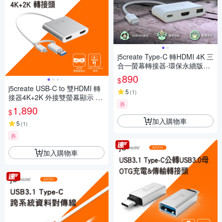
j5create Type-C 轉HDMI 4K 三
合一螢幕轉接器-環保永續版– J
CA379EW(自然白)
890
$
j5create USB-C to 雙HDMI 轉
5
(
1
)
接器4K+2K 外接雙螢幕顯示 –
券
JCA365
1,890
$
加入購物車
5
(
1
)
券
加入購物車