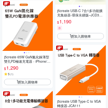
j5create USB-C 7合1多功能擴
充集線器-環保永續版–JCD373
EW(自然白)
1,190
$
券
加入購物車
j5create 65W GaN氮化鎵薄型
雙孔PD極速充電器 - iPhone/安
卓手機/筆電/遊戲機 - JUP2465
1,290
$
5
(
1
)
加入購物車
j5create USB Type-C to VGA
轉接器-JCA111