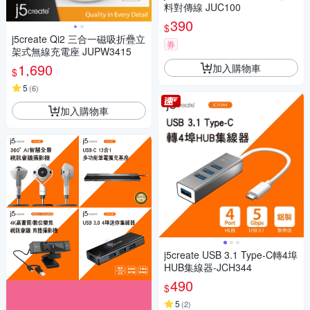
料對傳線 JUC100
390
$
j5create Qi2 三合一磁吸折疊立
券
架式無線充電座 JUPW3415
1,690
加入購物車
$
5
(
6
)
加入購物車
j5create USB 3.1 Type-C轉4埠
HUB集線器-JCH344
490
$
5
(
2
)