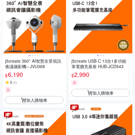
j5create 360° AI智慧全景視訊
j5create USB-C 13合1多功能
會議攝影機– JVU368
筆電擴充基座 HUB-JCD543
6,190
2,990
$
$
5
(
1
)
券
券
加入購物車
加入購物車