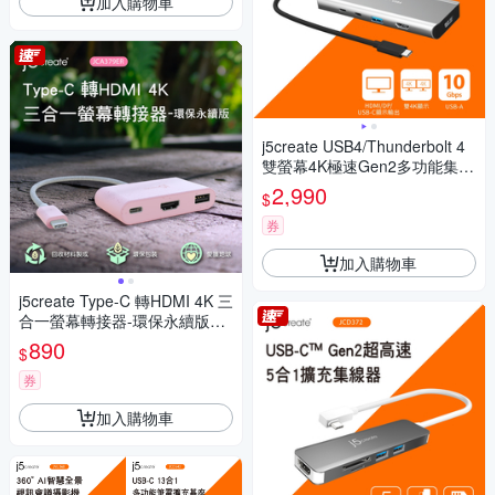
加入購物車
j5create USB4/Thunderbolt 4
雙螢幕4K極速Gen2多功能集線
器 - JCD401
2,990
$
券
加入購物車
j5create Type-C 轉HDMI 4K 三
合一螢幕轉接器-環保永續版– J
CA379ER(晚霞粉)
890
$
券
加入購物車