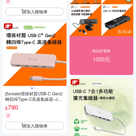
券
加入購物車
商品折價券
1000元
j5create環保材質USB-C Gen2
轉四埠Type-C高速集線器–JCH
345ER(晚霞粉)
790
$
券
加入購物車