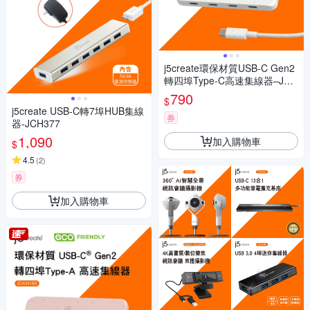
j5create環保材質USB-C Gen2
轉四埠Type-C高速集線器–JCH
345EW(自然白)
790
$
j5create USB-C轉7埠HUB集線
券
器-JCH377
1,090
加入購物車
$
4.5
(
2
)
券
加入購物車