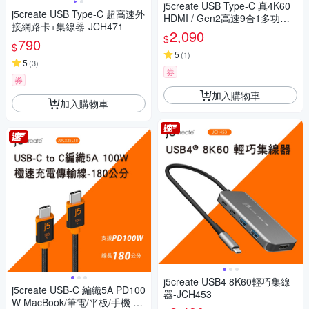
j5create USB Type-C 真4K60
j5create USB Type-C 超高速外
HDMI / Gen2高速9合1多功能
接網路卡+集線器-JCH471
集線器Hub / SD4.0高速讀卡 -
2,090
$
790
JCD393
$
5
(
1
)
5
(
3
)
券
券
加入購物車
加入購物車
j5create USB4 8K60輕巧集線
j5create USB-C 編織5A PD100
器-JCH453
W MacBook/筆電/平板/手機 極