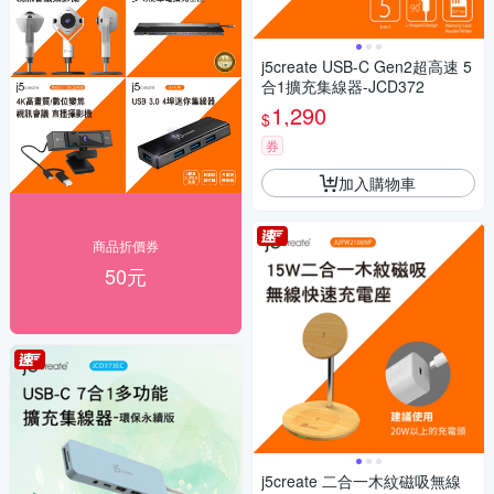
j5create USB-C Gen2超高速 5
合1擴充集線器-JCD372
1,290
$
券
加入購物車
商品折價券
50元
j5create 二合一木紋磁吸無線