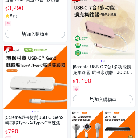
充集線器Hub/SD4.0高速讀卡-
3,290
$
JCD397
5
(
1
)
券
加入購物車
j5create USB-C 7合1多功能擴
充集線器-環保永續版– JCD373
ER(晚霞粉)
1,190
$
券
加入購物車
j5create環保材質USB-C Gen2
轉四埠Type-A/Type-C高速集線
器–JCH342EW(自然白)
790
$