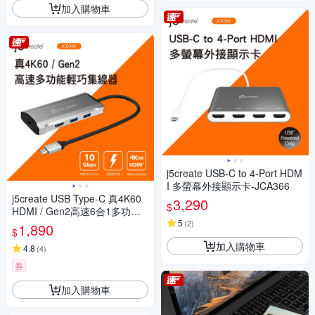
加入購物車
j5create USB-C to 4-Port HDM
I 多螢幕外接顯示卡-JCA366
j5create USB Type-C 真4K60
3,290
$
HDMI / Gen2高速6合1多功能
輕巧集線器Hub-JCD392
5
(
2
)
1,890
$
加入購物車
4.8
(
4
)
券
加入購物車