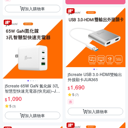
加入購物車
j5create USB 3.0-HDMI雙輸出
外接顯卡JUA365
j5create 65W GaN 氮化鎵 3孔
1,690
$
智慧型快速充電器(快充組)–JU
5
(
7
)
P3365
1,090
$
券
5
(
3
)
加入購物車
加入購物車