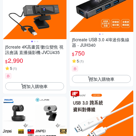
j5create USB 3.0 4埠迷你集線
器 - JUH340
j5create 4K高畫質/數位變焦 視
750
訊會議 直播攝影機-JVCU435
$
2,990
$
5
(
1
)
5
(
1
)
券
券
加入購物車
加入購物車