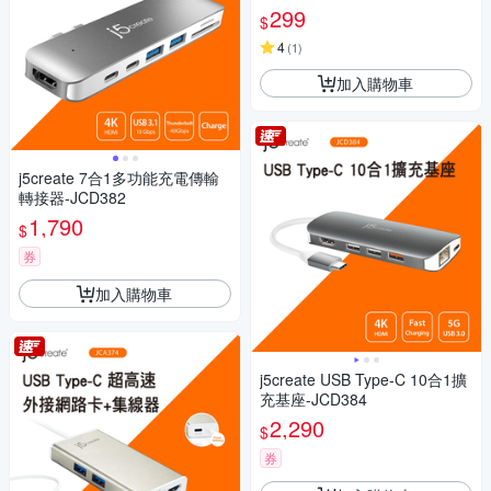
299
$
4
(
1
)
加入購物車
j5create 7合1多功能充電傳輸
轉接器-JCD382
1,790
$
券
加入購物車
j5create USB Type-C 10合1擴
充基座-JCD384
2,290
$
券