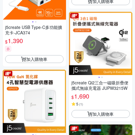
加入購物車
j5create USB Type-C多功能擴
充卡-JCA374
1,390
$
券
加入購物車
j5create Qi2三合一磁吸折疊便
攜式無線充電器 JUPW3215W
1,690
$
5
(
1
)
加入購物車