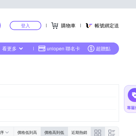
購物車
帳號綁定送
登入
看更多
uniopen 聯名卡
超贈點
序
價格低到高
價格高到低
近期熱銷