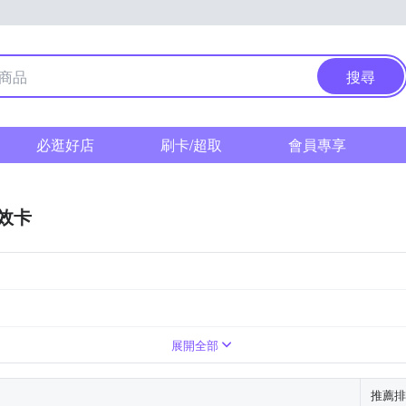
搜尋
必逛好店
刷卡/超取
會員專享
效卡
展開全部
推薦排