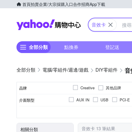
首頁
拍賣
企業/大宗採購入口
合作招商
App下載
Yahoo購物中心
音效卡
全部分類
點換券
登記送
音
電腦/零組件/週邊/遊戲
DIY零組件
其他品牌
Creative
品牌
AUX IN
USB
PCI-E
介面類型
品牌名稱
外接式
內接式
類型
音效卡 13 筆結果
相關分類