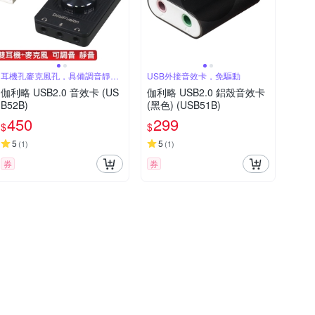
耳機孔麥克風孔，具備調音靜音
USB外接音效卡，免驅動
旋鈕
伽利略 USB2.0 音效卡 (US
伽利略 USB2.0 鋁殼音效卡
B52B)
(黑色) (USB51B)
450
299
$
$
5
5
(
1
)
(
1
)
券
券