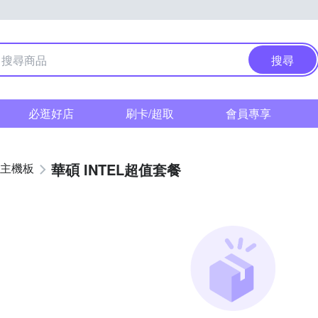
搜尋
必逛好店
刷卡/超取
會員專享
華碩 INTEL超值套餐
主機板