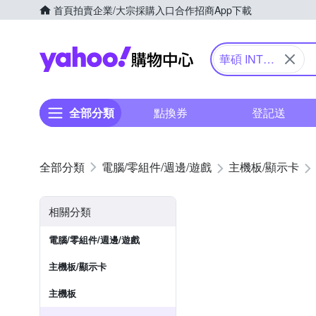
首頁
拍賣
企業/大宗採購入口
合作招商
App下載
Yahoo購物中心
華碩 INTEL
超值套餐
全部分類
點換券
登記送
電腦/零組件/週邊/遊戲
主機板/顯示卡
相關分類
電腦/零組件/週邊/遊戲
主機板/顯示卡
主機板