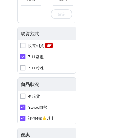
確定
取貨方式
快速到貨
7-11常溫
7-11冷凍
商品狀況
有現貨
Yahoo自營
評價4顆
以上
優惠