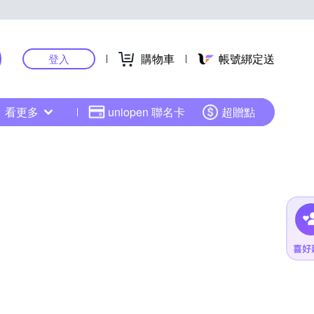
購物車
帳號綁定送
登入
看更多
uniopen 聯名卡
超贈點