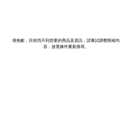
很抱歉，目前找不到您要的商品及資訊，請嘗試調整限縮內
容，放寬條件重新搜尋。