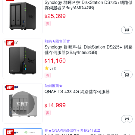
Synology 群暉科技 DiskStation DS725+網路儲
存伺服器(2Bay/AMD/4GB)
25,399
$
券
熱銷★限售開賣
Synology 群暉科技 DiskStation DS225+ 網路
儲存伺服器(2Bay/Intel/2GB)
11,150
$
5
(
1
)
券
熱銷推薦★
QNAP TS-433-4G 網路儲存伺服器
補貨中
14,999
$
券
推★QNAP網路儲存＋希捷24TBx2