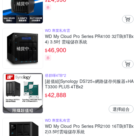
補貨中
券
WD 專業私有雲
WD My Cloud Pro Series PR4100 32TB(8TBx
4) 3.5吋 雲端儲存系統
補貨中
46,900
$
券
搭群暉4TB*2
[超值組]Synology DS725+網路儲存伺服器+HA
T3300 PLUS 4TBx2
42,888
$
選擇組合
WD 專業私有雲
WD My Cloud Pro Series PR2100 16TB(8TBx
2)3.5吋雲端儲存系統