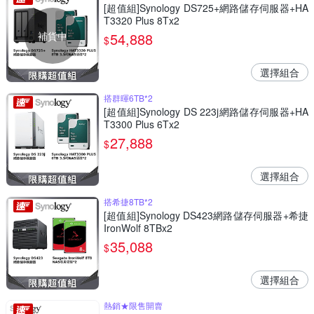
[超值組]Synology DS725+網路儲存伺服器+HA
T3320 Plus 8Tx2
補貨中
54,888
$
選擇組合
搭群暉6TB*2
[超值組]Synology DS 223j網路儲存伺服器+HA
T3300 Plus 6Tx2
27,888
$
選擇組合
搭希捷8TB*2
[超值組]Synology DS423網路儲存伺服器+希捷
IronWolf 8TBx2
35,088
$
選擇組合
熱銷★限售開賣