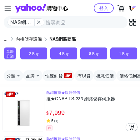
Yahoo購物中心
登入
NAS網路
硬碟
內接儲存設備
NAS網路硬碟
全部
2 Bay
4 Bay
8 Bay
1 Bay
分類
分類
品牌
快速到貨
有現貨
挑戰低價
價格低到
熱銷推薦★限時低價
推★QNAP TS-233 網路儲存伺服器
7,999
$
5
(
1
)
券
熱銷推薦★限時低價