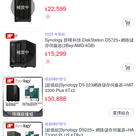
補貨中
22,599
$
券
2025 年新款
Synology 群暉科技 DiskStation DS725+網路儲
存伺服器(2Bay/AMD/4GB)
補貨中
15,299
$
券
搭群暉6TB*2
[超值組]Synology DS 223網路儲存伺服器+HAT
3300 Plus 6Tx2
30,888
$
選擇組合
搭群暉6TB*2
[超值組]Synology DS225+ 網路儲存伺服器+HA
T3300 PLUS 6TBx2