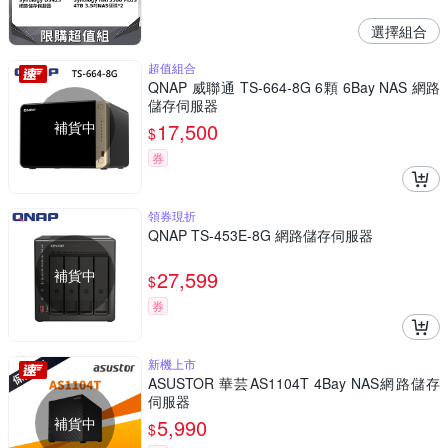
選擇組合
超值組合
QNAP 威聯通 TS-664-8G 6顆 6Bay NAS 網路
儲存伺服器
補貨中
17,500
$
券
領券現折
QNAP TS-453E-8G 網路儲存伺服器
補貨中
27,599
$
券
新機上市
ASUSTOR 華芸AS1104T 4Bay NAS網路儲存
伺服器
補貨中
5,990
$