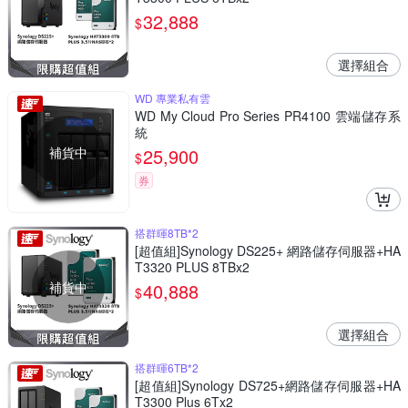
32,888
$
選擇組合
WD 專業私有雲
WD My Cloud Pro Series PR4100 雲端儲存系
統
補貨中
25,900
$
券
搭群暉8TB*2
[超值組]Synology DS225+ 網路儲存伺服器+HA
T3320 PLUS 8TBx2
補貨中
40,888
$
選擇組合
搭群暉6TB*2
[超值組]Synology DS725+網路儲存伺服器+HA
T3300 Plus 6Tx2