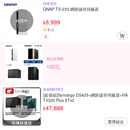
領券現折
QNAP TS-233 網路儲存伺服器
補貨中
8,999
$
5
(
3
)
券
商品折價券
100元
搭群暉8TB*2
[超值組]Synology DS425+網路儲存伺服器+HA
T3320 Plus 8Tx2
補貨中
47,888
$
選擇組合