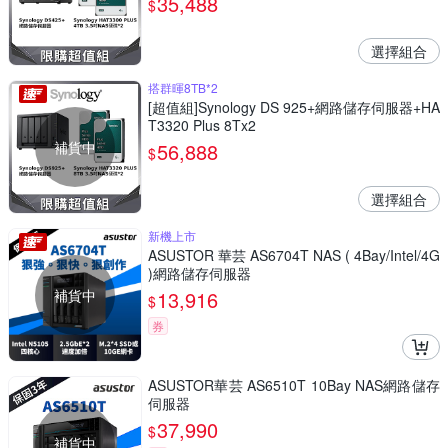
35,488
$
選擇組合
搭群暉8TB*2
[超值組]Synology DS 925+網路儲存伺服器+HA
T3320 Plus 8Tx2
補貨中
56,888
$
選擇組合
新機上市
ASUSTOR 華芸 AS6704T NAS ( 4Bay/Intel/4G
)網路儲存伺服器
補貨中
13,916
$
券
ASUSTOR華芸 AS6510T 10Bay NAS網路儲存
伺服器
37,990
$
補貨中