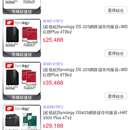
選擇組合
搭WD 4TB*2
[超值組]Synology DS 223網路儲存伺服器+WD
紅標Plus 4TBx2
25,488
$
選擇組合
搭WD 8TB*2
[超值組]Synology DS 223網路儲存伺服器+WD
紅標Plus 8TBx2
35,488
$
選擇組合
搭群暉4TB*2
[超值組]Synology DS423網路儲存伺服器+HAT
3300 Plus 4Tx2
29,188
$