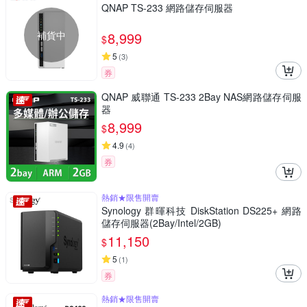
QNAP TS-233 網路儲存伺服器
補貨中
8,999
$
5
(
3
)
券
QNAP 威聯通 TS-233 2Bay NAS網路儲存伺服
器
8,999
$
4.9
(
4
)
券
熱銷★限售開賣
Synology 群暉科技 DiskStation DS225+ 網路
儲存伺服器(2Bay/Intel/2GB)
11,150
$
5
(
1
)
券
熱銷★限售開賣