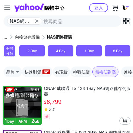
Yahoo購物中心
登入
NAS網路
硬碟
內接儲存設備
NAS網路硬碟
全部
2 Bay
4 Bay
1 Bay
8 Bay
分類
品牌
快速到貨
有現貨
挑戰低價
價格低到高
連接
QNAP 威聯通 TS-133 1Bay NAS網路儲存伺服
器
6,799
$
補貨中
5
(
2
)
券
QNAP 威聯通 TR-002 2Bay NAS 網路儲存伺