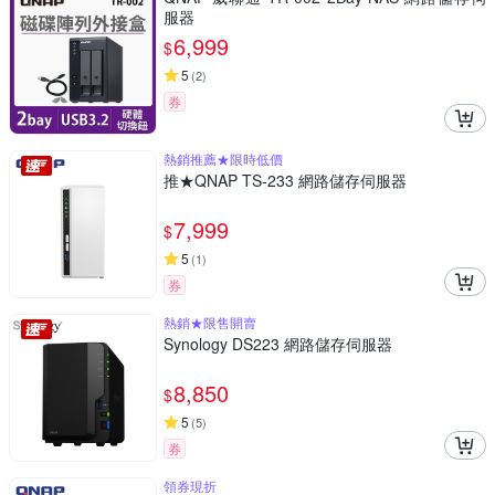
服器
6,999
$
5
(
2
)
券
熱銷推薦★限時低價
推★QNAP TS-233 網路儲存伺服器
7,999
$
5
(
1
)
券
熱銷★限售開賣
Synology DS223 網路儲存伺服器
8,850
$
5
(
5
)
券
領券現折