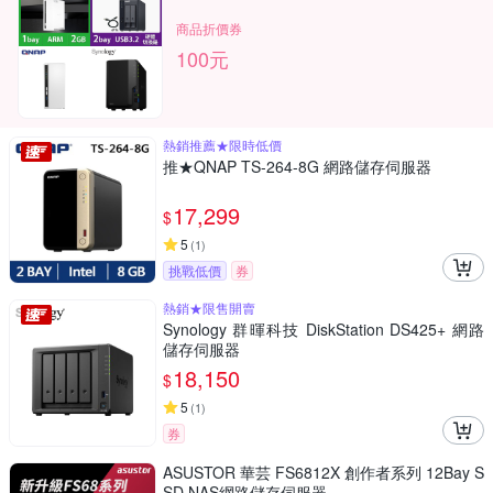
商品折價券
100元
熱銷推薦★限時低價
推★QNAP TS-264-8G 網路儲存伺服器
17,299
$
5
(
1
)
挑戰低價
券
熱銷★限售開賣
Synology 群暉科技 DiskStation DS425+ 網路
儲存伺服器
18,150
$
5
(
1
)
券
ASUSTOR 華芸 FS6812X 創作者系列 12Bay S
SD NAS網路儲存伺服器