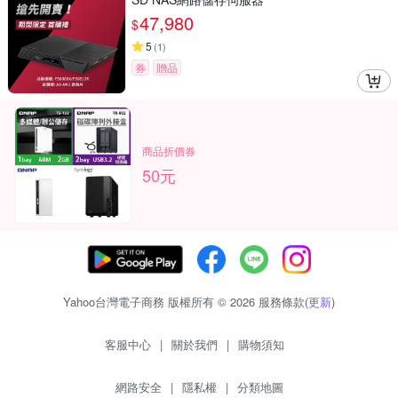
47,980
$
5
(
1
)
券
贈品
商品折價券
50元
Yahoo台灣電子商務 版權所有 © 2026 服務條款(
更新
)
客服中心
|
關於我們
|
購物須知
網路安全
|
隱私權
|
分類地圖