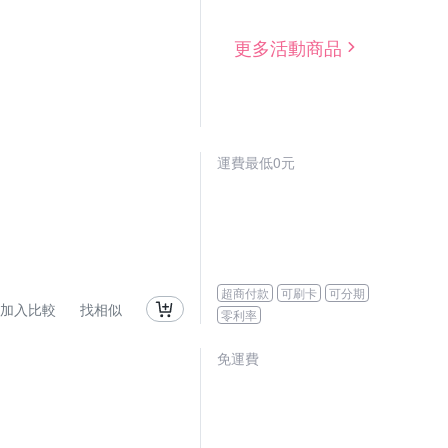
更多活動商品
運費最低0元
超商付款
可刷卡
可分期
加入比較
找相似
零利率
免運費