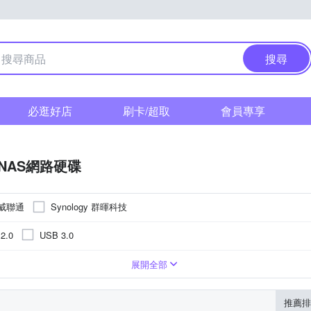
搜尋
必逛好店
刷卡/超取
會員專享
NAS網路硬碟
 威聯通
Synology 群暉科技
2.0
USB 3.0
1Bay
展開全部
推薦排