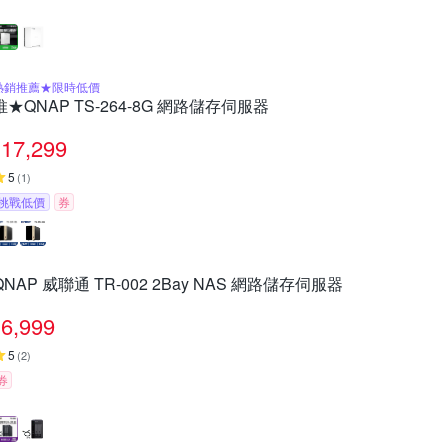
熱銷推薦★限時低價
推★QNAP TS-264-8G 網路儲存伺服器
17,299
5
(
1
)
挑戰低價
券
QNAP 威聯通 TR-002 2Bay NAS 網路儲存伺服器
6,999
5
(
2
)
券