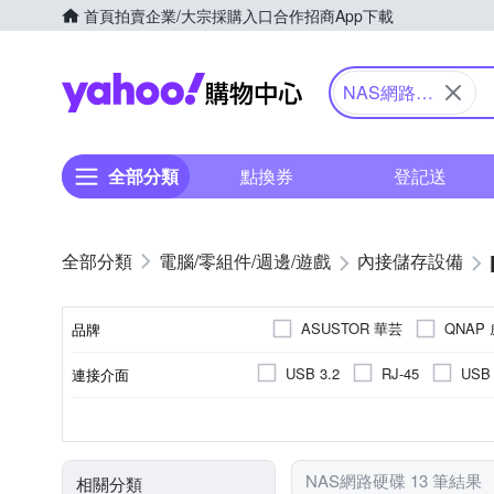
首頁
拍賣
企業/大宗採購入口
合作招商
App下載
Yahoo購物中心
NAS網路硬
碟
全部分類
點換券
登記送
電腦/零組件/週邊/遊戲
內接儲存設備
ASUSTOR 華芸
QNAP
品牌
USB 3.2
RJ-45
USB 
連接介面
品牌名稱
無
2Bay
8TB
4Bay
12Bay
容量
磁碟槽數量(Bay)
NAS網路硬碟 13 筆結果
相關分類