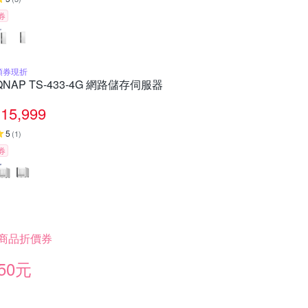
券
領券現折
QNAP TS-433-4G 網路儲存伺服器
15,999
5
(
1
)
券
商品折價券
50元