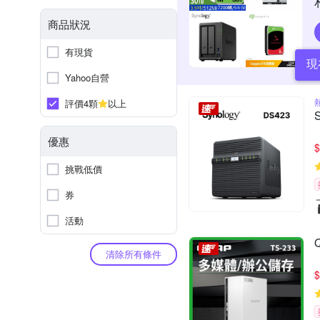
商品狀況
有現貨
現
Yahoo自營
評價4顆
以上
優惠
$
挑戰低價
券
活動
清除所有條件
$