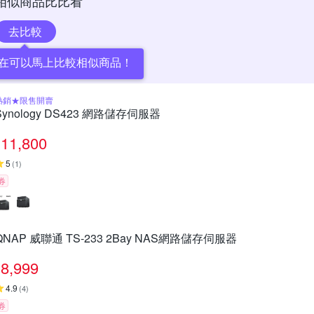
相似商品比比看
去比較
在可以馬上比較相似商品！
熱銷★限售開賣
Synology DS423 網路儲存伺服器
11,800
5
(
1
)
券
QNAP 威聯通 TS-233 2Bay NAS網路儲存伺服器
8,999
4.9
(
4
)
券