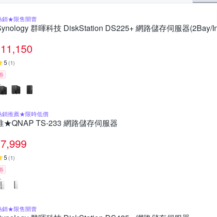
熱銷★限售開賣
Synology 群暉科技 DiskStation DS225+ 網路儲存伺服器(2Bay/Int
11,150
5
(
1
)
券
熱銷推薦★限時低價
推★QNAP TS-233 網路儲存伺服器
7,999
5
(
1
)
券
熱銷★限售開賣