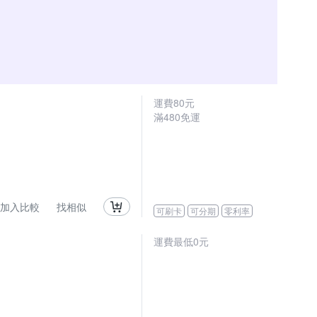
運費80元
滿480免運
加入比較
找相似
可刷卡
可分期
零利率
運費最低0元