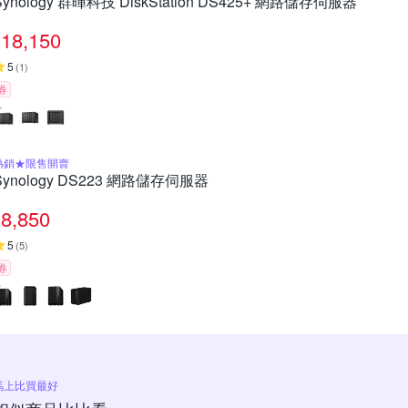
Synology 群暉科技 DiskStation DS425+ 網路儲存伺服器
18,150
5
(
1
)
券
熱銷★限售開賣
Synology DS223 網路儲存伺服器
8,850
5
(
5
)
券
馬上比買最好