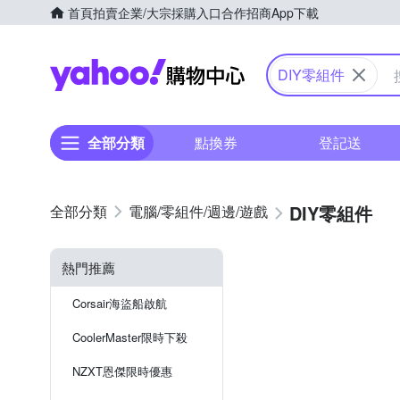
首頁
拍賣
企業/大宗採購入口
合作招商
App下載
Yahoo購物中心
DIY零組件
全部分類
點換券
登記送
DIY零組件
電腦/零組件/週邊/遊戲
熱門推薦
Corsair海盜船啟航
CoolerMaster限時下殺
NZXT恩傑限時優惠