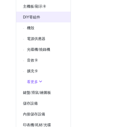
主機板/顯示卡
DIY零組件
機殼
電源供應器
光碟機/燒錄機
音效卡
擴充卡
看更多
鍵盤/滑鼠/繪圖板
儲存設備
內接儲存設備
印表機/耗材/光碟