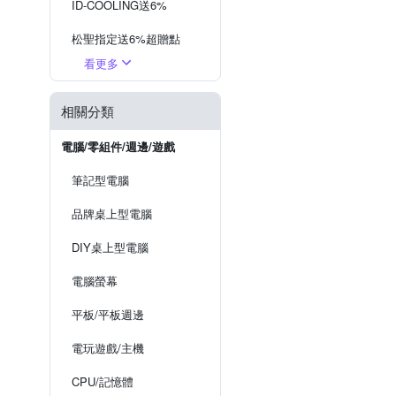
ID-COOLING送6%
松聖指定送6%超贈點
看更多
酷碼指定送5%超贈點
初音聯名★頂級組合
相關分類
精選機殼★直降94折
電腦/零組件/週邊/遊戲
電源供應器★獨家折千
筆記型電腦
品牌桌上型電腦
DIY桌上型電腦
電腦螢幕
平板/平板週邊
電玩遊戲/主機
CPU/記憶體