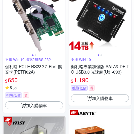
支援 Win 10 擴充2組RS-232
支援 WIN 10
伽利略 PCI-E RS232 2 Port 擴
伽利略專業加強版 SATA&IDE T
充卡(PETR02A)
O USB3.0 光速線(U3I-693)
650
1,190
$
$
5
(
2
)
挑戰低價
券
挑戰低價
券
加入購物車
加入購物車