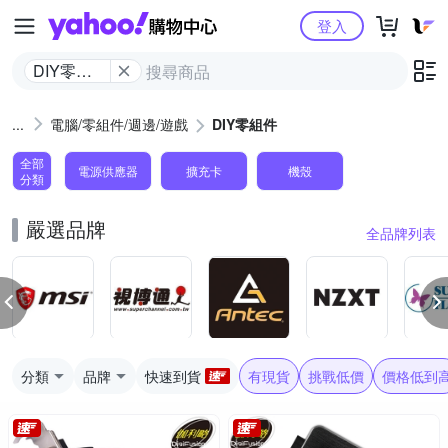
Yahoo購物中心
登入
DIY零組
件
電腦/零組件/週邊/遊戲
DIY零組件
全部
電源供應器
擴充卡
機殼
分類
嚴選品牌
全品牌列表
分類
品牌
快速到貨
有現貨
挑戰低價
價格低到