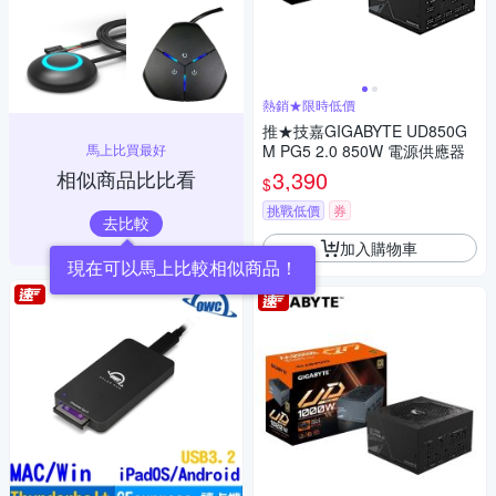
熱銷★限時低價
推★技嘉GIGABYTE UD850G
馬上比買最好
M PG5 2.0 850W 電源供應器
相似商品比比看
3,390
$
挑戰低價
券
去比較
加入購物車
現在可以馬上比較相似商品！