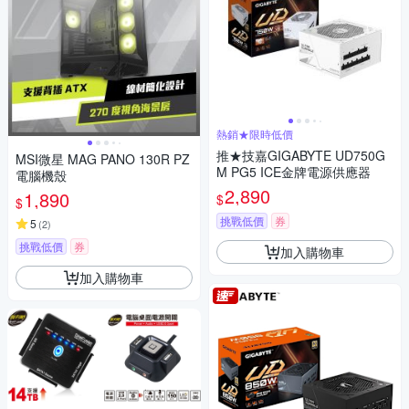
熱銷★限時低價
推★技嘉GIGABYTE UD750G
MSI微星 MAG PANO 130R PZ
M PG5 ICE金牌電源供應器
電腦機殼
2,890
1,890
$
$
挑戰低價
券
5
(
2
)
挑戰低價
券
加入購物車
加入購物車