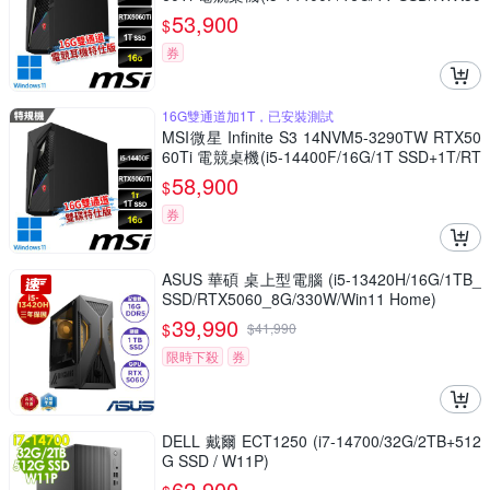
60Ti-8G/W11-16G雙通道/電競耳機特仕版)
53,900
$
券
16G雙通道加1T，已安裝測試
MSI微星 Infinite S3 14NVM5-3290TW RTX50
60Ti 電競桌機(i5-14400F/16G/1T SSD+1T/RT
X5060Ti-8G/W11-16G雙通道雙碟特仕版)
58,900
$
券
ASUS 華碩 桌上型電腦 (i5-13420H/16G/1TB_
SSD/RTX5060_8G/330W/Win11 Home)
39,990
$
$
41,990
限時下殺
券
DELL 戴爾 ECT1250 (i7-14700/32G/2TB+512
G SSD / W11P)
62,900