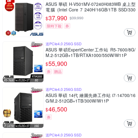
ASUS 華碩 H-V501MV-07240H083WB 桌上型
電腦 (Intel Core 7 240H/16GB/1TB SSD/330
W/Win11 Home)
37,990
$
$
39,990
限時下殺
券
送PCIe4,0 256G SSD
ASUS 華碩ExpertCenter工作站 R5-7600/8G/
M.2-512GB+1TB/RTXA1000/550W/W11P
55,900
$
券
贈品
送PCIe4,0 256G SSD
ASUS 華碩 14代 繪圖先鋒工作站 i7-14700/16
G/M.2-512GB+1TB/300W/W11P
46,500
$
券
送PCIe4,0 256G SSD