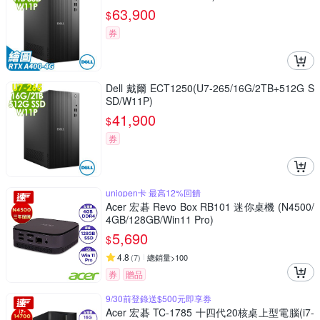
63,900
$
券
Dell 戴爾 ECT1250(U7-265/16G/2TB+512G S
SD/W11P)
41,900
$
券
uniopen卡 最高12%回饋
Acer 宏碁 Revo Box RB101 迷你桌機 (N4500/
4GB/128GB/Win11 Pro)
5,690
$
4.8
(
7
)
總銷量>100
券
贈品
9/30前登錄送$500元即享券
Acer 宏碁 TC-1785 十四代20核桌上型電腦(i7-