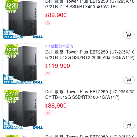
Dell 戴爾 Tower Plus EBT2250 (U7-265K/16
G/2TB+2TB SSD/RTX400-4G/W11P)
89,900
$
券
3D 建模剪輯必備
Dell 戴爾 Tower Plus EBT2250 (U7-265K/16
G/2TB+512G SSD/RTX 2000 Ada-16G/W11P)
119,900
$
券
Dell 戴爾 Tower Plus EBT2250 (U7-265K/32
G/1TB+512G SSD/RTX400-4G/W11P)
88,900
$
券
Dell 戴爾 Tower Plus EBT2250 (U7-265K/16