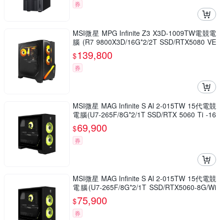
券
MSI微星 MPG Infinite Z3 X3D-1009TW電競電
腦 (R7 9800X3D/16G*2/2T SSD/RTX5080 VE
NTUS-16G/Win11H)
139,800
$
券
MSI微星 MAG Infinite S AI 2-015TW 15代電競
電腦(U7-265F/8G*2/1T SSD/RTX 5060 Ti -16
G/Win11H)
69,900
$
券
MSI微星 MAG Infinite S AI 2-015TW 15代電競
電腦(U7-265F/8G*2/1T SSD/RTX5060-8G/Wi
n11H)
75,900
$
券