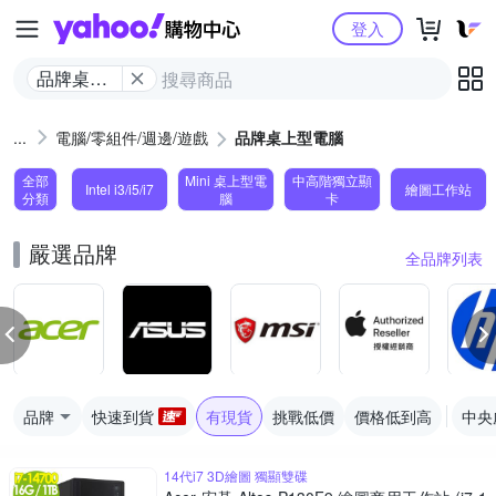
Yahoo購物中心
登入
品牌桌上
型電腦
電腦/零組件/週邊/遊戲
品牌桌上型電腦
全部
Mini 桌上型電
中高階獨立顯
Intel i3/i5/i7
繪圖工作站
分類
腦
卡
嚴選品牌
全品牌列表
品牌
快速到貨
有現貨
挑戰低價
價格低到高
中央
14代i7 3D繪圖 獨顯雙碟