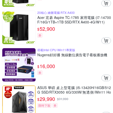
20核心 繪圖電腦 RTX A400
Acer 宏碁 Aspire TC-1785 家用電腦 (i7-14700
F/16G/1TB+1TB SSD/RTX A400-4G/W11)
52,900
$
券
搭載Intel CPU Win11專業版
Nugens好好播 無線數位廣告電子看板播放機
16,000
$
券
ASUS 華碩 桌上型電腦 (i5-13420H/16GB/512
G SSD/RTX3050 6G/330W/無透側/Win11 Ho
me)
29,990
$
$
31,990
限時下殺
券