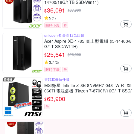
14700/16G/1TB SSD/Win11)
36,091
$
$
37,990
5
(
1
)
限時下殺
券
uniopen卡 最高12%回饋
Acer Aspire XC-1785 桌上型電腦 (i5-14400/8
G/1T SSD/W11H)
25,641
$
$
26,990
3.7
(
2
)
限時下殺
券
電競耳機特仕版
MSI微星 Infinite Z 8B 8NVMR7-048TW RTX5
060Ti 電競桌機 (Ryzen 7-8700F/16G/1T SSD/
RTX5060Ti-8G/W11-電競耳機特仕版)
63,900
$
券