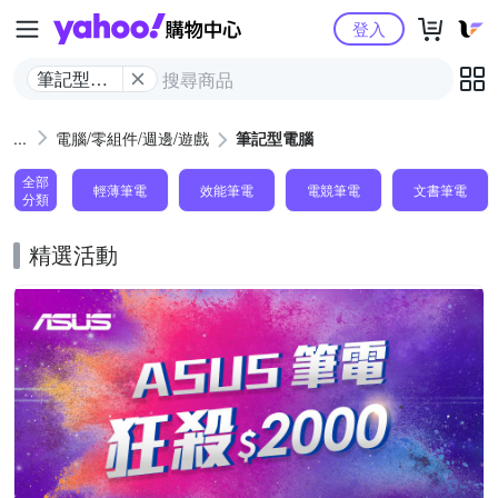
Yahoo購物中心
登入
筆記型電
腦
電腦/零組件/週邊/遊戲
筆記型電腦
全部
輕薄筆電
效能筆電
電競筆電
文書筆電
分類
精選活動