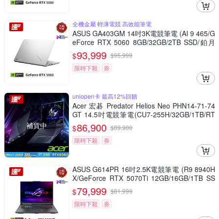
全機金屬 輕薄電競 高效能筆電
ASUS GA403GM 14吋3K電競筆電 (AI 9 465/G
eForce RTX 5060 8GB/32GB/2TB SSD/鉑月
銀/有燈效/ROG Zephyrus G14)
93,999
$
$
95,999
限時下殺
券
uniopen卡 最高12%回饋
Acer 宏碁 Predator Helios Neo PHN14-71-74
GT 14.5吋電競筆電(CU7-255H/32GB/1TB/RT
X5060/Win11)
補貨中
86,900
$
$
89,900
限時下殺
券
ASUS G614PR 16吋2.5K電競筆電 (R9 8940H
X/GeForce RTX 5070Ti 12GB/16GB/1TB SS
D/幻潮黑/ROG Strix G16)
79,999
$
$
81,999
限時下殺
券