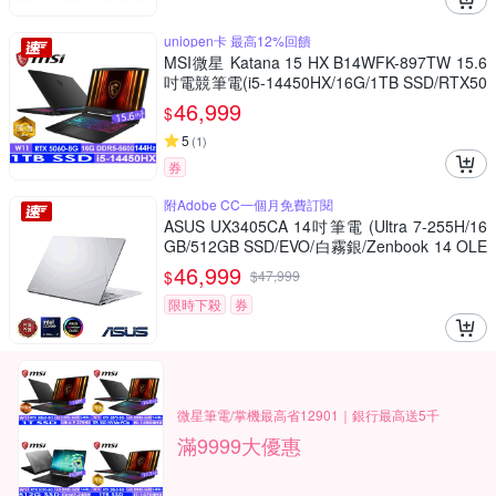
uniopen卡 最高12%回饋
MSI微星 Katana 15 HX B14WFK-897TW 15.6
吋電競筆電(i5-14450HX/16G/1TB SSD/RTX50
60-8G/Win11)
46,999
$
5
(
1
)
券
附Adobe CC一個月免費訂閱
ASUS UX3405CA 14吋筆電 (Ultra 7-255H/16
GB/512GB SSD/EVO/白霧銀/Zenbook 14 OLE
D)
46,999
$
$
47,999
限時下殺
券
微星筆電/掌機最高省12901｜銀行最高送5千
滿9999大優惠