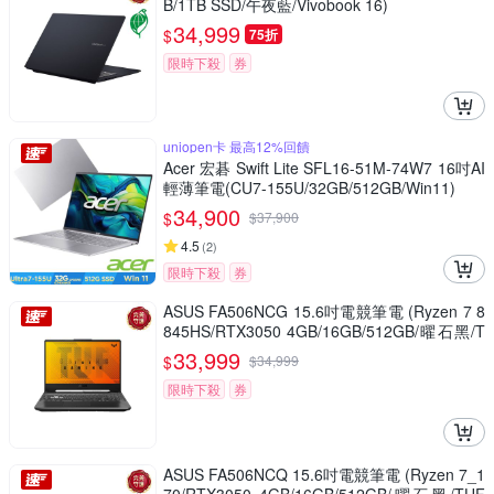
B/1TB SSD/午夜藍/Vivobook 16)
34,999
$
75折
限時下殺
券
uniopen卡 最高12%回饋
Acer 宏碁 Swift Lite SFL16-51M-74W7 16吋AI
輕薄筆電(CU7-155U/32GB/512GB/Win11)
34,900
$
$
37,900
4.5
(
2
)
限時下殺
券
ASUS FA506NCG 15.6吋電競筆電 (Ryzen 7 8
845HS/RTX3050 4GB/16GB/512GB/曜石黑/T
UF Gaming A15)
33,999
$
$
34,999
限時下殺
券
ASUS FA506NCQ 15.6吋電競筆電 (Ryzen 7_1