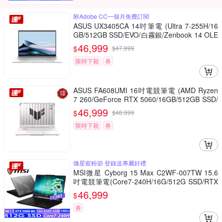
附Adobe CC一個月免費訂閱
ASUS UX3405CA 14吋筆電 (Ultra 7-255H/16
GB/512GB SSD/EVO/白霧銀/Zenbook 14 OLE
D)
46,999
$
$
47,999
限時下殺
券
ASUS FA608UMI 16吋電競筆電 (AMD Ryzen
7 260/GeForce RTX 5060/16GB/512GB SSD/
月光銀/TUF Gaming A16)
46,999
$
$
48,999
限時下殺
券
微星寵粉節 登錄送專屬好禮
MSI微星 Cyborg 15 Max C2WF-007TW 15.6
吋電競筆電(Core7-240H/16G/512G SSD/RTX
5060-8G/Win11)
46,999
$
券