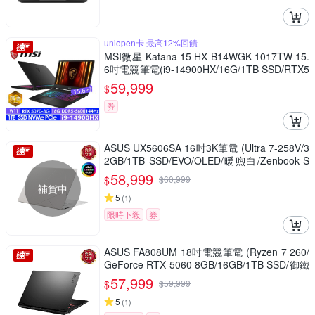
uniopen卡 最高12%回饋
MSI微星 Katana 15 HX B14WGK-1017TW 15.
6吋電競筆電(i9-14900HX/16G/1TB SSD/RTX5
070-8G/Win11)
59,999
$
券
ASUS UX5606SA 16吋3K筆電 (Ultra 7-258V/3
2GB/1TB SSD/EVO/OLED/暖煦白/Zenbook S
16)
58,999
$
$
60,999
補貨中
5
(
1
)
限時下殺
券
ASUS FA808UM 18吋電競筆電 (Ryzen 7 260/
GeForce RTX 5060 8GB/16GB/1TB SSD/御鐵
灰/TUF Gaming A18)
57,999
$
$
59,999
5
(
1
)