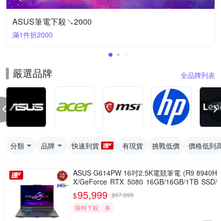
ASUS筆電下殺↘2000
滿1件折2000
嚴選品牌
全品牌列表
分類
品牌
快速到貨
有現貨
挑戰低價
價格低到
ASUS G614PW 16吋2.5K電競筆電 (R9 8940H
X/GeForce RTX 5080 16GB/16GB/1TB SSD/
幻潮黑/ROG Strix G16)
95,999
$
$
97,999
限時下殺
券