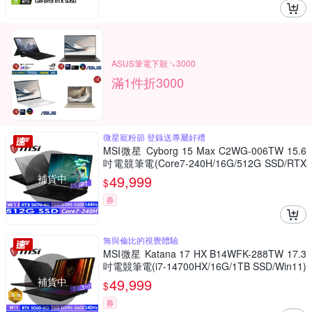
ASUS筆電下殺↘3000
滿1件折3000
微星寵粉節 登錄送專屬好禮
MSI微星 Cyborg 15 Max C2WG-006TW 15.6
吋電競筆電(Core7-240H/16G/512G SSD/RTX
5070-8G/Win11)
補貨中
49,999
$
券
無與倫比的視覺體驗
MSI微星 Katana 17 HX B14WFK-288TW 17.3
吋電競筆電(i7-14700HX/16G/1TB SSD/Win11)
補貨中
49,999
$
券