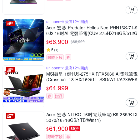
uniopen卡 最高12%回饋
Acer 宏碁 Predator Helios Neo PHN16S-71-9
0J2 16吋AI 電競筆電(CU9-275HX/16GB/512G
B/RTX 5070/Win11)
補貨中
66,900
$
$
68,900
5
(
1
)
限時下殺
券
uniopen卡 最高12%回饋
MSI微星 18吋U9-275HX RTX5060 AI電競筆電
(Crosshair 18 HX/16G/1T SSD/W11/A2XWFK
G-058TW)
64,999
$
券
贈品
Acer 宏碁 NITRO 16吋電競筆電(R9-365/RTX
5070/16+16GB/1TB/Win11)
61,900
$
89折
限時下殺
券