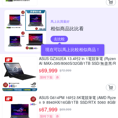
馬上比買最好
相似商品比比看
去比較
現在可以馬上比較相似商品！
ASUS GZ302EA 13.4吋2 in 1電競筆電 (Ryzen
AI MAX+395/8060S/32GB/1TB SSD/無盡黑/R
OG Flow Z13)
69,999
$
$
72,999
限時下殺
券
ASUS G614PM 16吋2.5K電競筆電 (AMD Ryze
n 9 8940HX/16GB/1TB SSD/RTX 5060 8GB/
幻潮黑/ROG Strix G16)
67,999
$
$
69,999
限時下殺
券