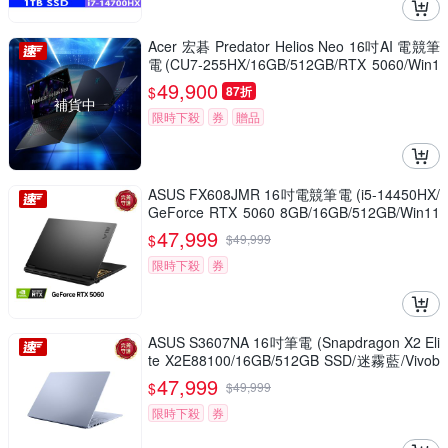
Acer 宏碁 Predator Helios Neo 16吋AI 電競筆
電(CU7-255HX/16GB/512GB/RTX 5060/Win1
1)
49,900
$
87折
補貨中
限時下殺
券
贈品
ASUS FX608JMR 16吋電競筆電 (i5-14450HX/
GeForce RTX 5060 8GB/16GB/512GB/Win11
Home/御鐵灰/TUF Gaming F16)
47,999
$
$
49,999
限時下殺
券
ASUS S3607NA 16吋筆電 (Snapdragon X2 Eli
te X2E88100/16GB/512GB SSD/迷霧藍/Vivob
ook S16)
47,999
$
$
49,999
限時下殺
券