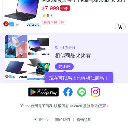
MMC/星夜黑/Win11 Home(S)/Vivobook Go 1
4)
7,999
$
89折
5
(
6
)
限時下殺
券
馬上比買最好
相似商品比比看
去比較
現在可以馬上比較相似商品！
Yahoo台灣電子商務 版權所有 © 2026 服務條款(
更新
)
客服中心
|
關於我們
|
購物須知