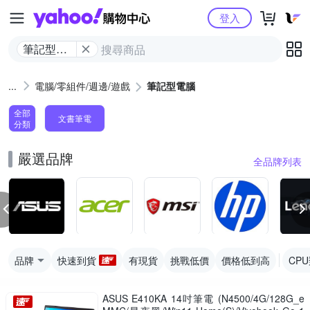
Yahoo購物中心
登入
筆記型電
腦
電腦/零組件/週邊/遊戲
筆記型電腦
全部
文書筆電
分類
嚴選品牌
全品牌列表
品牌
快速到貨
有現貨
挑戰低價
價格低到高
CP
ASUS E410KA 14吋筆電 (N4500/4G/128G_e