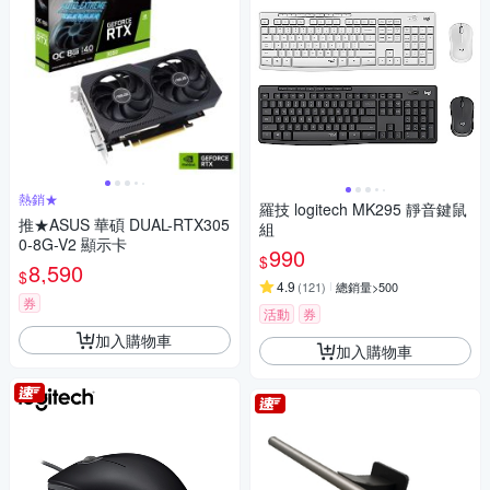
熱銷★
羅技 logitech MK295 靜音鍵鼠
推★ASUS 華碩 DUAL-RTX305
組
0-8G-V2 顯示卡
990
$
8,590
$
4.9
(
121
)
總銷量>500
券
活動
券
加入購物車
加入購物車