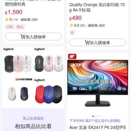
贈預購特典
Quality Orange 高白影印紙 70
g A4 5包/箱
1,590
$
490
$
5
(
14
)
總銷量>200
4.9
(
88
)
總銷量>600
活動
贈品
券
加入購物車
加入購物車
馬上比買最好
下單折68-滿2千登記送6%超贈點
相似商品比比看
Acer 宏碁 EK241Y P6 24型IPS