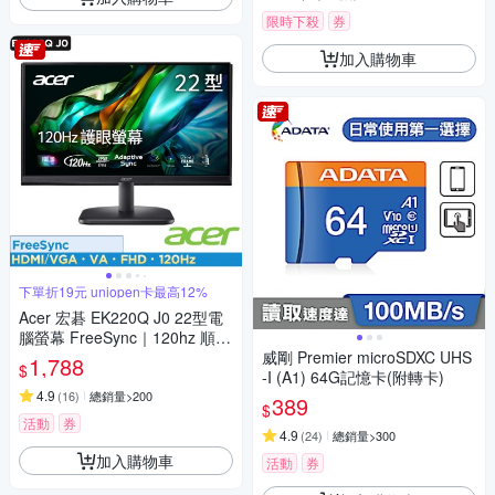
限時下殺
券
加入購物車
下單折19元 uniopen卡最高12%
Acer 宏碁 EK220Q J0 22型電
腦螢幕 FreeSync｜120hz 順暢
畫面再提升
威剛 Premier microSDXC UHS
1,788
$
-I (A1) 64G記憶卡(附轉卡)
4.9
(
16
)
總銷量>200
389
$
活動
券
4.9
(
24
)
總銷量>300
加入購物車
活動
券