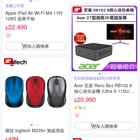
原廠公司貨
Apple iPad Air Wi-Fi M4 11吋
128G 蘋果平板
22,490
$
券
加入購物車
9/30前登錄送$200元即享券
Acer 宏碁 Revo Box RB102 8
核心迷你桌機 (Ultra 5-115U/8
GB/512GB/Win11)
20,990
$
5
(
1
)
券
加入購物車
羅技 logitech M235n 無線滑鼠
499
$