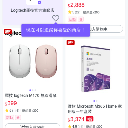
2,888
$
Logitech羅技官方旗艦店
5
(
22
)
總銷量>200
活動
券
加入購物車
現在可以追蹤你喜愛的商店！
羅技 logitech M170 無線滑鼠
399
$
微軟 Microsoft M365 Home 家
5
(
116
)
總銷量>300
用版一年盒裝
3,374
活動
券
9折
$
4.9
(
14
)
總銷量>300
加入購物車