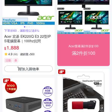
下單折60，滿額登記送6%
Acer 宏碁 EK220Q E3 22型IP
S電腦螢幕｜100hz抗閃
1,888
Acer螢幕滿2件折$100
$
滿2件折100
4.9
(
66
)
總銷量>500
活動
券
加入購物車