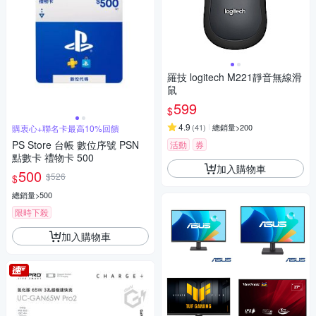
羅技 logitech M221靜音無線滑
鼠
599
$
4.9
(
41
)
總銷量>200
購衷心+聯名卡最高10%回饋
PS Store 台帳 數位序號 PSN
活動
券
點數卡 禮物卡 500
加入購物車
500
$526
$
總銷量>500
限時下殺
加入購物車