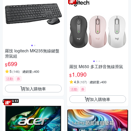
羅技 logitech MK235無線鍵盤
滑鼠組
699
$
羅技 M650 多工靜音無線滑鼠
5
(
146
)
總銷量>400
1,090
$
活動
券
4.9
(
107
)
總銷量>400
加入購物車
活動
券
加入購物車