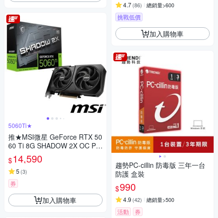
4.7
(
86
)
總銷量>600
挑戰低價
加入購物車
5060Ti★
推★MSI微星 GeForce RTX 50
60 Ti 8G SHADOW 2X OC PL
US 顯示卡
14,590
$
趨勢PC-cillin 防毒版 三年一台
5
(
3
)
防護 盒裝
券
990
$
加入購物車
4.9
(
42
)
總銷量>500
活動
券