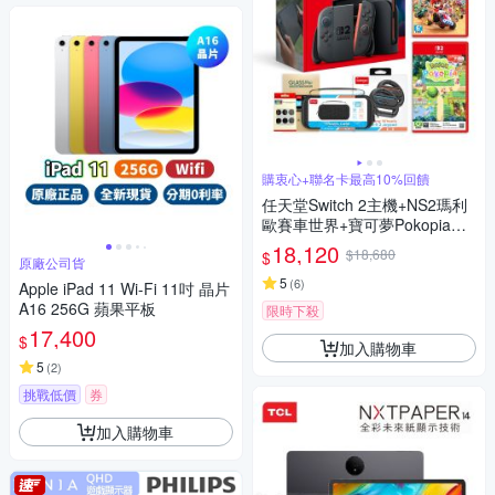
購衷心+聯名卡最高10%回饋
任天堂Switch 2主機+NS2瑪利
歐賽車世界+寶可夢Pokopia遊
戲 +保護貼+收納包+矽膠套+方
18,120
$18,680
$
原廠公司貨
向盤+任天堂特典包
5
(
6
)
Apple iPad 11 Wi-Fi 11吋 晶片
A16 256G 蘋果平板
限時下殺
17,400
$
加入購物車
5
(
2
)
挑戰低價
券
加入購物車