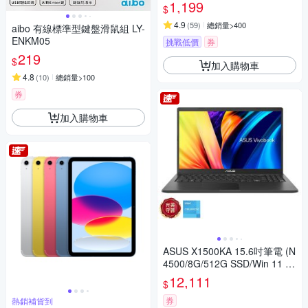
卡 128GB 公司貨
1,199
$
4.9
(
59
)
總銷量>400
aibo 有線標準型鍵盤滑鼠組 LY-
ENKM05
挑戰低價
券
219
$
加入購物車
4.8
(
10
)
總銷量>100
券
加入購物車
ASUS X1500KA 15.6吋筆電 (N
4500/8G/512G SSD/Win 11 H
ome/搖滾黑/Vivobook 15)
12,111
$
券
熱銷補貨到