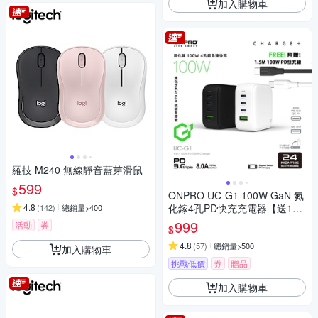
加入購物車
羅技 M240 無線靜音藍芽滑鼠
599
$
ONPRO UC-G1 100W GaN 氮
4.8
化鎵4孔PD快充充電器【送100
(
142
)
總銷量>400
W快充線】
999
活動
券
$
4.8
(
57
)
總銷量>500
加入購物車
挑戰低價
券
贈品
加入購物車