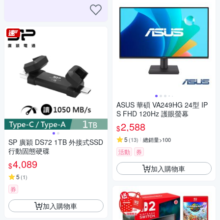
ASUS 華碩 VA249HG 24型 IP
S FHD 120Hz 護眼螢幕
2,588
$
5
(
13
)
總銷量>100
SP 廣穎 DS72 1TB 外接式SSD
行動固態硬碟
活動
券
4,089
$
加入購物車
5
(
1
)
券
加入購物車