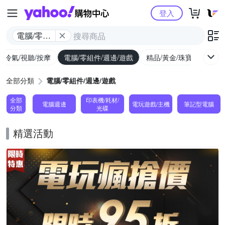
Yahoo購物中心
登入
電腦/零組
件/週邊/遊
/冷氣/視聽/按摩
電腦/零組件/週邊/遊戲
精品/黃金/珠寶/手錶
戲
全部分類
電腦/零組件/週邊/遊戲
全部
印表機/耗材/
電腦週邊
電玩遊戲/主機
筆記型電腦
分類
光碟
精選活動