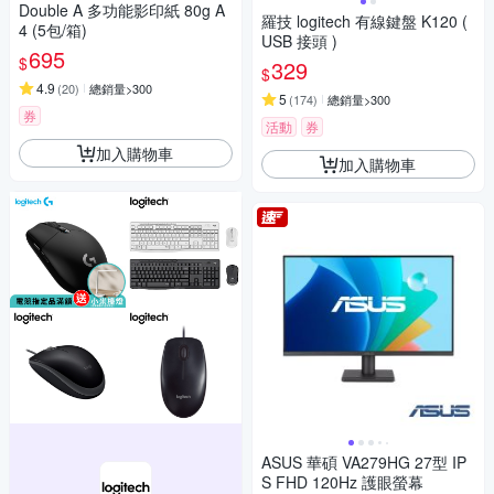
Double A 多功能影印紙 80g A
羅技 logitech 有線鍵盤 K120 (
4 (5包/箱)
USB 接頭 )
695
$
329
$
4.9
(
20
)
總銷量>300
5
(
174
)
總銷量>300
券
活動
券
加入購物車
加入購物車
ASUS 華碩 VA279HG 27型 IP
S FHD 120Hz 護眼螢幕