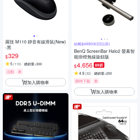
羅技 M110 靜音有線滑鼠(New)
結帳$4990(6/22以前)
-黑
BenQ ScreenBar Halo2 螢幕智
329
$
能掛燈無線旋鈕版
4,656
5
(
110
)
總銷量>300
89折
$
活動
券
4.9
(
32
)
總銷量>200
限時下殺
券
加入購物車
加入購物車