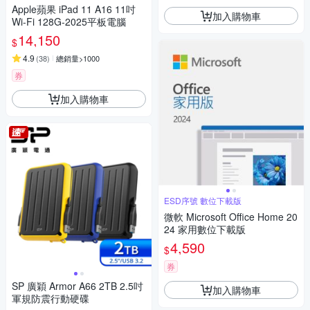
Apple蘋果 iPad 11 A16 11吋
加入購物車
Wi-Fi 128G-2025平板電腦
14,150
$
4.9
(
38
)
總銷量>1000
券
加入購物車
ESD序號 數位下載版
微軟 Microsoft Office Home 20
24 家用數位下載版
4,590
$
券
SP 廣穎 Armor A66 2TB 2.5吋
加入購物車
軍規防震行動硬碟