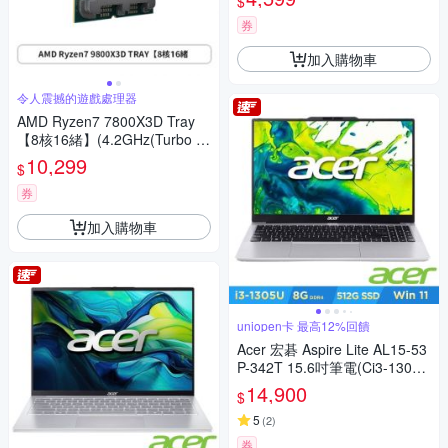
$
券
加入購物車
令人震撼的遊戲處理器
AMD Ryzen7 7800X3D Tray
【8核16緒】(4.2GHz(Turbo 5.
0GHz)/ZEN4/含內顯/無外盒/12
10,299
$
0W/代理商三年)
券
加入購物車
uniopen卡 最高12%回饋
Acer 宏碁 Aspire Lite AL15-53
P-342T 15.6吋筆電(Ci3-1305
U/8GB/512GB/Win11H)
14,900
$
5
(
2
)
券