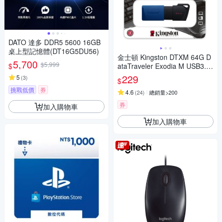
DATO 達多 DDR5 5600 16GB
桌上型記憶體(DT16G5DU56)
金士頓 Kingston DTXM 64G D
5,700
$5,999
$
ataTraveler Exodia M USB3.2
64GB 隨身碟 DTXM/64GB
229
5
(
3
)
$
挑戰低價
券
4.6
(
24
)
總銷量>200
券
加入購物車
加入購物車