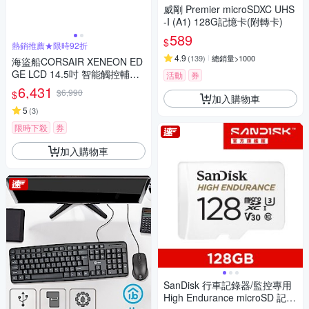
威剛 Premier microSDXC UHS
-I (A1) 128G記憶卡(附轉卡)
589
$
熱銷推薦★限時92折
4.9
(
139
)
總銷量>1000
海盜船CORSAIR XENEON ED
GE LCD 14.5吋 智能觸控輔助
活動
券
螢幕
6,431
$6,990
$
加入購物車
5
(
3
)
限時下殺
券
加入購物車
SanDisk 行車記錄器/監控專用
High Endurance microSD 記憶