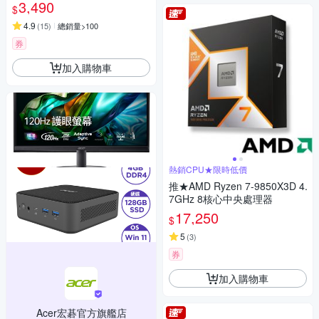
3,490
$
4.9
(
15
)
總銷量>100
券
加入購物車
熱銷CPU★限時低價
推★AMD Ryzen 7-9850X3D 4.
7GHz 8核心中央處理器
17,250
$
5
(
3
)
券
加入購物車
Acer宏碁官方旗艦店