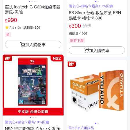
購衷心+聯名卡最高10%回饋
羅技 logitech G G304無線電競
滑鼠-黑/白
PS Store 台帳 數位序號 PSN
點數卡 禮物卡 300
990
$
300
$315
$
4.9
(
13
)
總銷量>300
總銷量>1000
券
限時下殺
加入購物車
加入購物車
購衷心+聯名卡最高10%回饋
Double A姐妹品
NS2 寶可夢傳說 Z-A 中文版 附