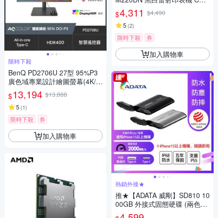
值高 另售M310DM M320DM
4,311
$4,490
$
5
(
2
)
限時下殺
券
加入購物車
限時下殺
BenQ PD2706U 27型 95%P3
廣色域專業設計繪圖螢幕(4K/H
DMI/DP/Type-C/IPS)
13,194
$13,888
$
5
(
1
)
限時下殺
券
加入購物車
熱銷外接★
推★【ADATA 威剛】SD810 10
00GB 外接式固態硬碟 (兩色可
選)
4,599