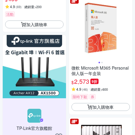
4.9
(
69
)
總銷量>200
活動
加入購物車
微軟 Microsoft M365 Personal
個人版一年盒裝
2,573
9折
$
4.9
(
46
)
總銷量>600
限時下殺
券
加入購物車
TP-Link官方旗艦館