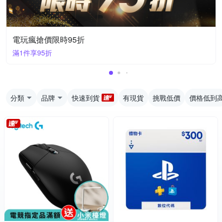
電玩瘋搶價限時95折
滿1件享95折
分類
品牌
快速到貨
有現貨
挑戰低價
價格低到