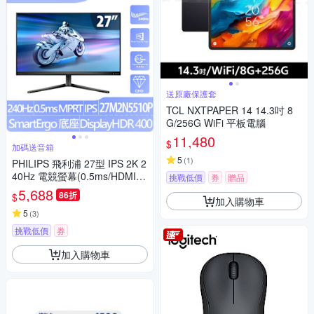
送原廠保護套
TCL NXTPAPER 14 14.3吋 8
G/256G WiFi 平板電腦
11,480
$
加碼送音箱
5
(
1
)
PHILIPS 飛利浦 27型 IPS 2K 2
40Hz 電競螢幕(0.5ms/HDMI/
挑戰低價
券
贈品
抗藍光/零閃屏/Adaptive Sync)-
5,688
86折
$
加入購物車
27M2N5510P
5
(
3
)
挑戰低價
券
加入購物車