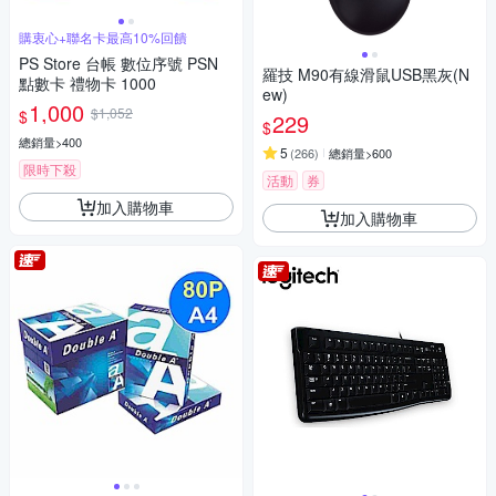
購衷心+聯名卡最高10%回饋
PS Store 台帳 數位序號 PSN
羅技 M90有線滑鼠USB黑灰(N
點數卡 禮物卡 1000
ew)
1,000
$1,052
$
229
$
總銷量>400
5
(
266
)
總銷量>600
限時下殺
活動
券
加入購物車
加入購物車