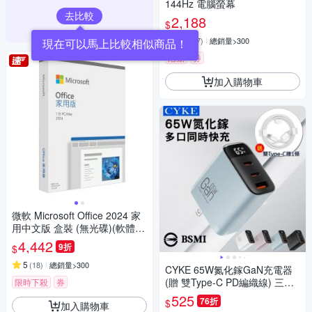
144Hz 電腦螢幕
去比較
2,188
$
4.9
(
17
)
總銷量>300
活動
券
加入購物車
微軟 Microsoft Office 2024 家
用中文版 盒裝 (無光碟)(軟體拆
封後無法退換貨)
4,442
9折
$
5
(
18
)
總銷量>300
CYKE 65W氮化鎵GaN充電器
(贈 雙Type-C PD編織線) 三孔
限時下殺
券
數顯PD快充頭 TYPE-C USB
525
76折
$
加入購物車