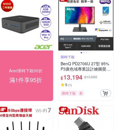
限時下殺
BenQ PD2706U 27型 95%
P3廣色域專業設計繪圖螢幕
Acer限時下殺95折
(4K/HDMI/DP/Type-C/IPS)
13,194
$13,888
$
滿1件享95折
5
(
1
)
限時下殺
券