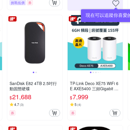
挑戰低價
券
現在可以追蹤你喜愛
SanDisk E82 4TB 2.5吋行
TP-Link Deco XE75 WiFi 6
動固態硬碟
E AXE5400 三頻Gigabit 真
Mesh 無線網路網狀路由器
21,688
7,999
$
$
(Wi-Fi 6E分享器)(二入組)
4.7
5
(
3
)
(
4
)
券
券