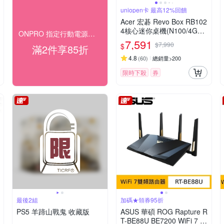
uniopen卡 最高12%回饋
Acer 宏碁 Revo Box RB102
4核心迷你桌機(N100/4GB/
ONPRO 指定行動電源▼限時2件85折
128GB/Win11 Pro)
7,591
$7,990
$
滿2件享85折
4.8
(
60
)
總銷量>200
限時下殺
券
最後2組
加碼★領券95折
PS5 羊蹄山戰鬼 收藏版
ASUS 華碩 ROG Rapture R
T-BE88U BE7200 WiFi 7 雙