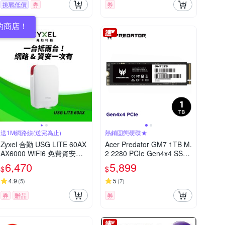
挑戰低價
券
券
的商店！
送1M網路線(送完為止)
熱銷固態硬碟★
Zyxel 合勤 USG LITE 60AX
Acer Predator GM7 1TB M.
AX6000 WiFi6 免費資安防
2 2280 PCIe Gen4x4 SSD
護雲端安全路由器
固態硬碟(公司貨)
6,470
5,899
$
$
4.9
5
(
5
)
(
7
)
券
贈品
券