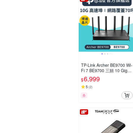
TP-Link Archer BE9700 Wi-
Fi 7 BE9700 三頻 10 Gigab
it 無線網路路由器(WiFi 7分
6,999
$
享器/雙10G/VPN)
5
(
2
)
券