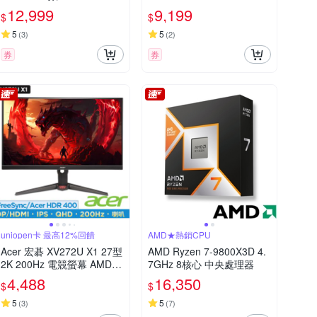
AiMesh 網狀路由器(分享器)
固態硬碟
12,999
9,199
$
$
-二入組
5
5
(
3
)
(
2
)
券
券
uniopen卡 最高12%回饋
AMD★熱銷CPU
Acer 宏碁 XV272U X1 27型
AMD Ryzen 7-9800X3D 4.
2K 200Hz 電競螢幕 AMD F
7GHz 8核心 中央處理器
reeSync Premium
4,488
16,350
$
$
5
5
(
3
)
(
7
)