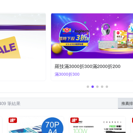
SAMSUNG 三星
SONY 索尼
SanDisk 晟碟
TOSHI
UK
ZyXEL 合勤
綠聯 UGREEN
其他品牌
YADI
ZIYA
羅技滿3000折300滿2000折200
滿3000折300
409 筆結果
推薦排