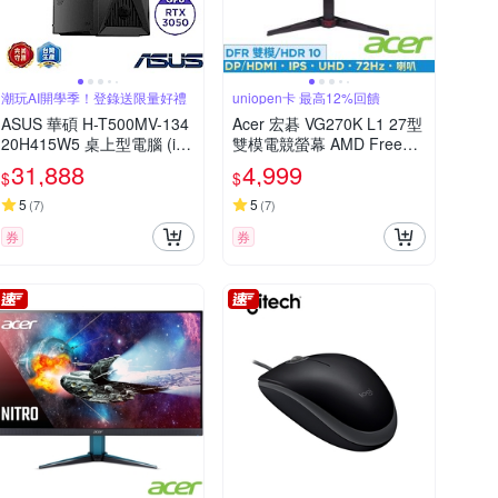
潮玩AI開學季！登錄送限量好禮
uniopen卡 最高12%回饋
ASUS 華碩 H-T500MV-134
Acer 宏碁 VG270K L1 27型
20H415W5 桌上型電腦 (i5-
雙模電競螢幕 AMD FreeSy
13420H/16GB/512G SSD/
nc
31,888
4,999
$
$
RTX3050 6G/330W/無透側/
Win11 Home)
5
5
(
7
)
(
7
)
券
券