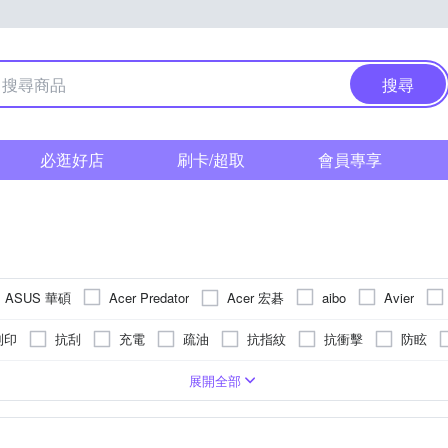
搜尋
必逛好店
刷卡/超取
會員專享
ASUS 華碩
Acer 宏碁
Acer Predator
aibo
Avier
CORSAIR 海盜船
erMaster
Color88
D-Link
Dawise
列印
抗刮
充電
疏油
抗指紋
抗衝擊
防眩
Gigastone 立達國際
GIGABYTE 技嘉
HP 惠
HANG
抗潑水
MFI認證
單螢幕支架
其他
貼
Acer 宏碁
原廠碳粉
HDMI 影音傳輸線
簡體中文
三折式
Brother兄弟
副廠墨水
法文
多角度翻折
機身貼
德文
原廠墨水
Canon 佳能
磁吸式
控制器
西班牙文
usb充電器
MSI微星
防震
無線滑鼠
韓文
背蓋式
無線分享器
義大利
無線
Apple
展開全部
ra 佳美能
Lenovo 聯想
Logitech 羅技
Lexar 雷
KINYO
水冷散熱系統
Lenovo聯想
通用
有線滑鼠
DELL戴爾
副廠點陣式印表機色
micro SDXC
Color88
KYOCERA
星
Nintendo 任天堂
PHILIPS 飛利浦
Power
PlayStation