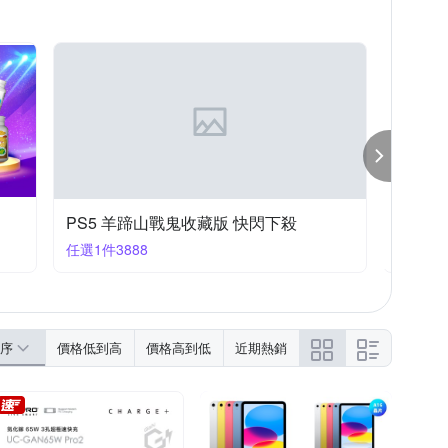
BA 東芝
Team 十銓
TP-Link
TUCANO
綠犀牛
PS5 羊蹄山戰鬼收藏版 快閃下殺
深夜亮
任選1件3888
滿1件享
序
價格低到高
價格高到低
近期熱銷