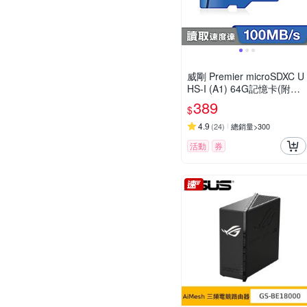
威剛 Premier microSDXC U
HS-I (A1) 64G記憶卡(附轉
卡)
389
$
4.9
(
24
)
總銷量>300
活動
券