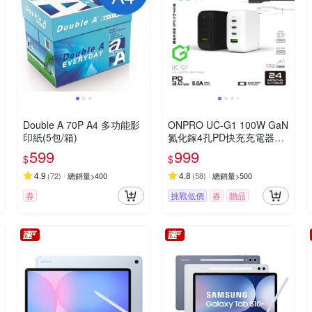
Double A 70P A4 多功能影
ONPRO UC-G1 100W GaN
印紙(5包/箱)
氮化鎵4孔PD快充充電器
【送100W快充線】
599
999
$
$
4.9
4.8
(
72
)
總銷量>400
(
58
)
總銷量>500
券
挑戰低價
券
贈品