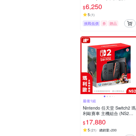
6,250
$
5
(
1
)
挑戰低價
券
贈品
最後1組
Nintendo 任天堂 Switch2 瑪
利歐賽車 主機組合 (NS2台
灣公司貨)
17,880
$
5
(
21
)
總銷量>200