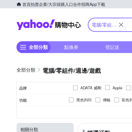
首頁
拍賣
企業/大宗採購入口
合作招商
App下載
Yahoo購物中心
電腦/零組
件/週邊/遊
戲
全部分類
點換券
登記送
電腦/零組件/週邊/遊戲
ADATA 威剛
Apple
品牌
CHANG YUN 昌運
Cool
黑色列印
傳輸
彩色
功能
品牌名稱
EPSON 愛普生
E-books
防窺
鋼化
多合一
HP惠普
動作
繁體中文
副廠碳粉
可立式
冒險
側翻式
ASUS華碩
英文
手機充電器
角色扮演
日文
螢幕
顏色
適用品牌
類型
字幕語言
種類
款式
Kingston 金士頓
Kame
FujiXerox富士全錄
系統散熱風扇
有線鍵盤
YADI
Microsoft 微軟
MSI 微
相關分類
其他USB週邊