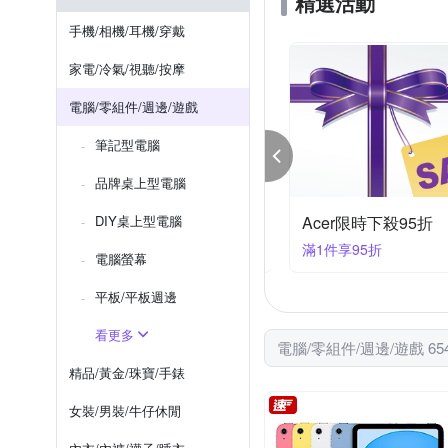
精選活動
POLYWELL
Paladone 
手機/相機/耳機/穿戴
WD 威騰
VXTRA
家電/冷氣/視聽/按摩
電腦/零組件/週邊/遊戲
筆記型電腦
品牌桌上型電腦
DIY桌上型電腦
【ADATA威剛】熱銷卡碟/行動電源▼2件95折
Acer限時下殺95折
件享95折
滿1件享95折
電腦螢幕
平板/平板週邊
看更多
電腦/零組件/週邊/遊戲 65
精品/黃金/珠寶/手錶
女裝/男裝/牛仔休閒