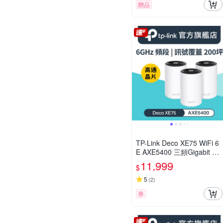
贈品
TP-Link Deco XE75 WiFi 6
E AXE5400 三頻Gigabit 真
Mesh 無線網路網狀路由器
11,999
$
(Wi-Fi 6E分享器)(三入組)
5
(
2
)
券