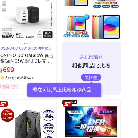
USB-C/PD 65W 3孔大功率輸出
ONPRO UC-GAN65W 氮化
馬上比買最好
鎵GaN 65W 3孔PD快充充
相似商品比比看
電器【Pro2版】
699
$
去比較
5
(
33
)
總銷量>400
活動
券
現在可以馬上比較相似商品！