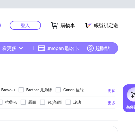
購物車
帳號綁定送
登入
看更多
uniopen 聯名卡
超贈點
Brother 兄弟牌
Canon 佳能
Bravo-u
更多
DELL 戴爾
Dr.AV 聖岡科技
DTAudio
抗藍光
霧面
鏡(亮)面
玻璃
更多
普
INTOPIC 廣鼎
i-Rocks
文
鍵盤
hp惠普
網路交換器
USB HUB 集線器
EPSON 愛普生
網路周邊
保護套
更多
更多
克沙
LG 樂金
LINDY 林帝
Micron 美光
帶
其他品牌
USB風扇
工具軟體
其他類型
Sync 群加
POKEMON 精靈寶可夢