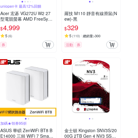
uniopen卡 最高12%回饋
Acer 宏碁 VG272U W2 27
羅技 M110 靜音有線滑鼠(N
型電競螢幕 AMD FreeSync
ew)-黑
Premium
4,999
329
$
$
5
5
(
6
)
(
110
)
總銷量>300
券
活動
券
加碼★領券95折
ASUS 華碩 ZenWiFi BT8 B
金士頓 Kingston SNV3S/20
E14000 三頻 WiFi 7 Smart
00G 2TB Gen 4 NV3 SSD