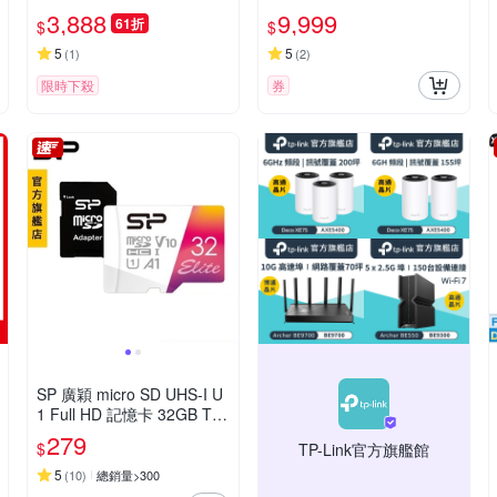
頻電競路由器
3,888
9,999
61折
$
$
5
5
(
1
)
(
2
)
限時下殺
券
SP 廣穎 micro SD UHS-I U
1 Full HD 記憶卡 32GB TF
卡
279
$
TP-Link官方旗艦館
5
(
10
)
總銷量>300