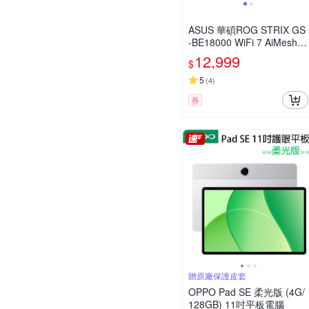
ASUS 華碩ROG STRIX GS
-BE18000 WiFi 7 AiMesh
三頻電競路由器
12,999
$
5
(
4
)
券
贈原廠保護皮套
OPPO Pad SE 柔光版 (4G/
128GB) 11吋平板電腦