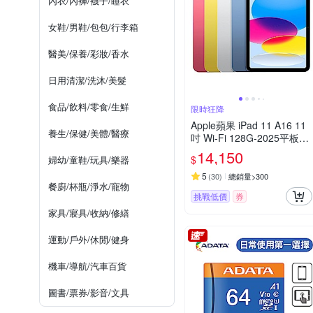
內衣/內褲/襪子/睡衣
女鞋/男鞋/包包/行李箱
醫美/保養/彩妝/香水
日用清潔/洗沐/美髮
食品/飲料/零食/生鮮
限時狂降
Apple蘋果 iPad 11 A16 11
養生/保健/美體/醫療
吋 Wi-Fi 128G-2025平板電
腦
14,150
$
婦幼/童鞋/玩具/樂器
5
(
30
)
總銷量>300
餐廚/杯瓶/淨水/寵物
挑戰低價
券
家具/寢具/收納/修繕
運動/戶外/休閒/健身
機車/導航/汽車百貨
圖書/票券/影音/文具