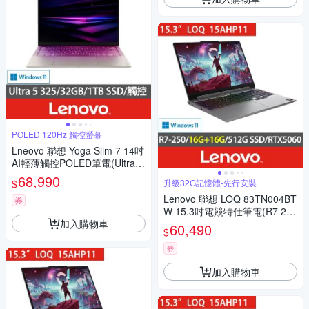
POLED 120Hz 觸控螢幕
Lneovo 聯想 Yoga Slim 7 14吋
AI輕薄觸控POLED筆電(Ultra 5
325/32GB/1TB SSD/Win11/83
68,990
$
升級32G記憶體-先行安裝
QK0038TW)
Lenovo 聯想 LOQ 83TN004BT
券
W 15.3吋電競特仕筆電(R7 25
加入購物車
0/RTX5060/16G+16G/512G S
60,490
$
SD/Win11)
券
加入購物車