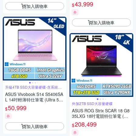
26V/16G/2TB SSD/OLED/莓果
43,999
$
加入購物車
粉)
券
加入購物車
升級4TB SSD大容量硬碟-含系統轉
移
ASUS Vivobook S14 S5406SA
L 14吋輕薄特仕筆電 (Ultra 5 2
外加2TB SSD大容量硬碟
26V/16G/4TB SSD/OLED/莓果
50,999
$
粉)
ASUS ROG Strix SCAR 18 G8
35LXG 18吋電競特仕筆電 (U9-
券
290HX Plus/64GB/1TB+2TB S
208,499
$
加入購物車
SD/RTX5090/闇夜黑)
券