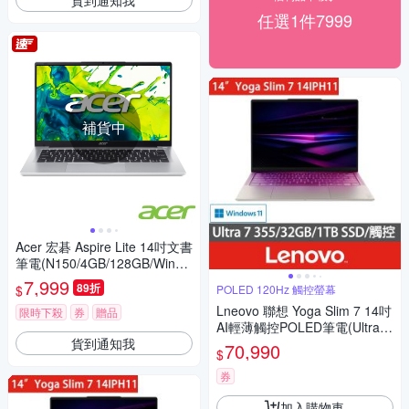
任選1件7999
補貨中
Acer 宏碁 Aspire Lite 14吋文書
筆電(N150/4GB/128GB/Win1
1)
7,999
89折
$
POLED 120Hz 觸控螢幕
Lneovo 聯想 Yoga Slim 7 14吋
限時下殺
券
贈品
AI輕薄觸控POLED筆電(Ultra 7
貨到通知我
355/32GB/1TB SSD/Win11/83
70,990
$
QK004TTW)
券
加入購物車