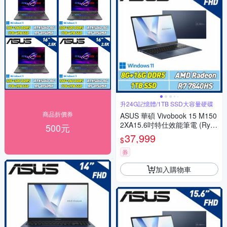
升24G記憶體/1TB SSD大容量硬碟
商品折價券
ASUS 華碩 Vivobook 15 M150
2XA15.6吋特仕效能筆電 (Ryze
500元
n7 7840HS/8G+16G/1TB SS
37,999
$
D/午夜藍)
券
加入購物車