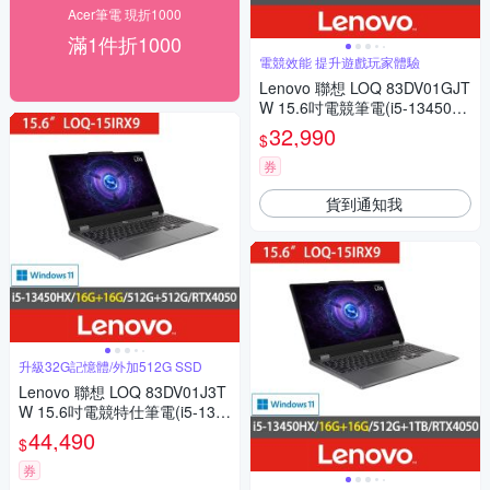
Acer筆電 現折1000
滿1件折1000
電競效能 提升遊戲玩家體驗
Lenovo 聯想 LOQ 83DV01GJT
W 15.6吋電競筆電(i5-13450H
X/RTX3050/16G/512G SSD/W
32,990
$
in11)
券
貨到通知我
升級32G記憶體/外加512G SSD
Lenovo 聯想 LOQ 83DV01J3T
W 15.6吋電競特仕筆電(i5-134
50HX/RTX4050/16G+16G/512
44,490
$
G+512G SSD/Win11)
券