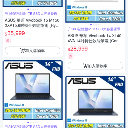
升16G記憶體/1TB SSD大容量硬碟
ASUS 華碩 Vivobook 15 M150
2XA15.6吋特仕效能筆電 (Ryze
升16G記憶體/2TB SSD大容量硬碟
n7 7840HS/8G+8G/1TB SSD/
35,999
$
午夜藍)
ASUS 華碩 Vivobook 14 X140
4VA 14吋特仕效能筆電 (Core5
券
120U/8G+8G/2TB SSD/幻彩
28,999
$
加入購物車
白)
券
加入購物車
升24G記憶體/2TB SSD大容量硬碟