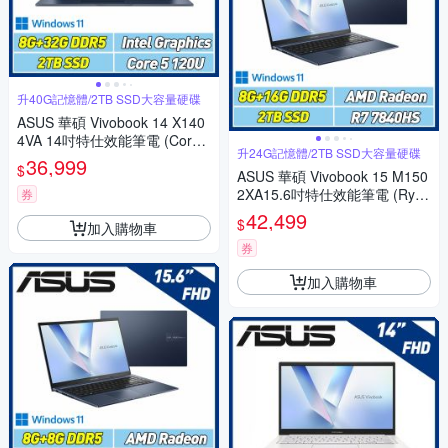
升40G記憶體/2TB SSD大容量硬碟
ASUS 華碩 Vivobook 14 X140
4VA 14吋特仕效能筆電 (Core5
升24G記憶體/2TB SSD大容量硬碟
120U/8G+32G/2TB SSD/午夜
36,999
$
藍)
ASUS 華碩 Vivobook 15 M150
2XA15.6吋特仕效能筆電 (Ryze
券
n7 7840HS/8G+16G/2TB SS
42,499
$
加入購物車
D/午夜藍)
券
加入購物車