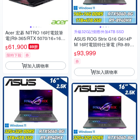
升級32G記憶體/外加4TB SSD
Acer 宏碁 NITRO 16吋電競筆
電(R9-365/RTX 5070/16+16G
ASUS ROG Strix G16 G614P
B/1TB/Win11)
M 16吋電競特仕筆電 (R9-8940
61,900
89折
$
HX/16G+16G/1TB+4TB SSD/
93,999
$
限時下殺
券
RTX5060/幻潮黑)
券
加入購物車
加入購物車