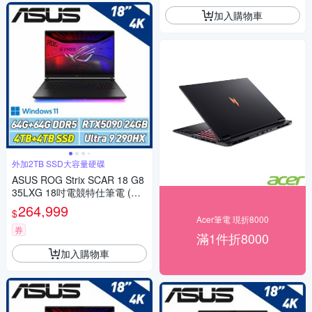
加入購物車
外加2TB SSD大容量硬碟
ASUS ROG Strix SCAR 18 G8
35LXG 18吋電競特仕筆電 (U9-
290HX Plus/64GB*2/4TB+4TB
264,999
$
SSD/RTX5090/闇夜黑)
Acer筆電 現折8000
券
滿1件折8000
加入購物車