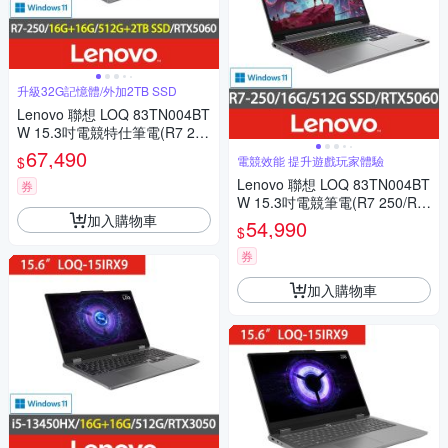
升級32G記憶體/外加2TB SSD
Lenovo 聯想 LOQ 83TN004BT
W 15.3吋電競特仕筆電(R7 25
0/RTX5060/16G+16G/512G+2
67,490
$
電競效能 提升遊戲玩家體驗
TB SSD/Win11)
Lenovo 聯想 LOQ 83TN004BT
券
W 15.3吋電競筆電(R7 250/RT
加入購物車
X5060/16G/512G SSD/Win11)
54,990
$
券
加入購物車