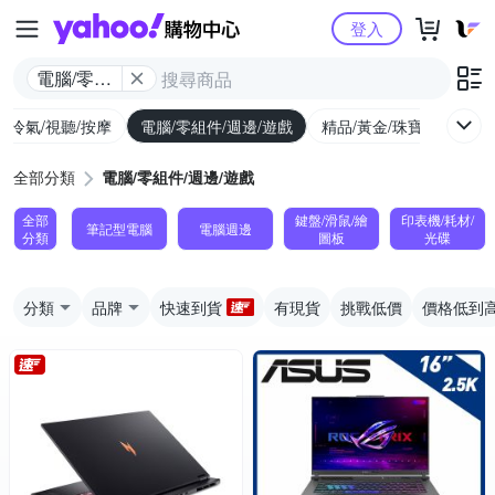
Yahoo購物中心
登入
電腦/零組
件/週邊/遊
/冷氣/視聽/按摩
電腦/零組件/週邊/遊戲
精品/黃金/珠寶/手錶
戲
全部分類
電腦/零組件/週邊/遊戲
全部
鍵盤/滑鼠/繪
印表機/耗材/
筆記型電腦
電腦週邊
分類
圖板
光碟
分類
品牌
快速到貨
有現貨
挑戰低價
價格低到