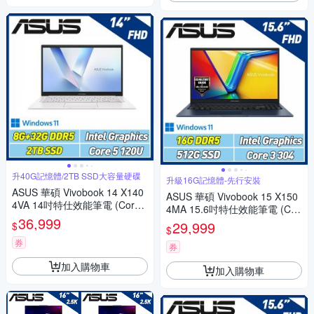
升40G記憶體/2TB SSD大容量硬碟
升級16G記憶體-先行安裝
ASUS 華碩 Vivobook 14 X140
ASUS 華碩 Vivobook 15 X150
4VA 14吋特仕效能筆電 (Core5
4MA 15.6吋特仕效能筆電 (Cor
120U/8G+32G/2TB SSD/幻彩
36,999
e 3 304/16G/512G SSD/午夜
29,999
$
$
白)
藍)
券
券
加入購物車
加入購物車