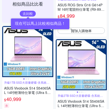
相似商品比比看
ASUS ROG Strix G16 G614P
M 16吋電競特仕筆電 (R9-8940
去比較
HX/16G+16G/1TB+2TB SSD/
84,999
$
RTX5060/幻潮黑)
券
加入購物車
升級1TB SSD大容量硬碟-含系統轉
移
ASUS Vivobook S14 S5406SA
L 14吋輕薄特仕筆電 (Ultra 5 2
升級2TB SSD大容量硬碟-含系統轉
26V/16G/1TB SSD/OLED/莓果
40,999
移
$
粉)
ASUS Vivobook S14 S5406SA
L 14吋輕薄特仕筆電 (Ultra 5 2
券