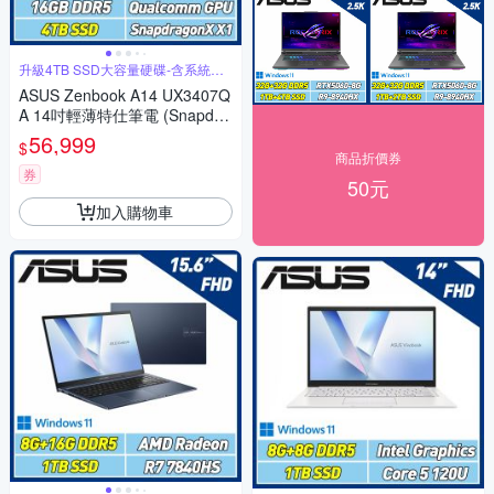
升級4TB SSD大容量硬碟-含系統轉
移
ASUS Zenbook A14 UX3407Q
A 14吋輕薄特仕筆電 (Snapdra
gon X X1 26 100/16GB/4TB S
56,999
$
SD/沙暮金)
商品折價券
券
50元
加入購物車