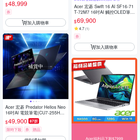
n7 7840HS/8G+32G/2TB SS
48,999
$
D/午夜藍)
Acer 宏碁 Swift 16 AI SF16-71
T-72M7 16吋AI 觸控OLED筆電
券
(Core Ultra X7 358H/32G/1TB/
69,900
$
加入購物車
Win11)
4.7
(
1
)
券
加入購物車
補貨中
Acer 宏碁 Predator Helios Neo
16吋AI 電競筆電(CU7-255HX/
16GB/512GB/RTX 5060/Win1
49,900
87折
$
1)
限時下殺
券
贈品
Acer福利品下殺$7999
貨到通知我