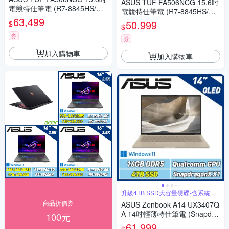
ASUS TUF FA506NCG 15.6吋
電競特仕筆電 (R7-8845HS/RT
電競特仕筆電 (R7-8845HS/RT
X3050 4GB/32G+32G/512G+2
63,499
X3050 4GB/16G+16G/512G+2
50,999
$
$
TB SSD/曜石黑)
TB SSD/曜石黑)
券
券
加入購物車
加入購物車
升級4TB SSD大容量硬碟-含系統轉
移
商品折價券
ASUS Zenbook A14 UX3407Q
A 14吋輕薄特仕筆電 (Snapdra
100元
gon X X1 26 100/16GB/4TB S
61,999