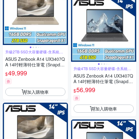
升級2TB SSD大容量硬碟-含系統轉
移
ASUS Zenbook A14 UX3407Q
A 14吋輕薄特仕筆電 (Snapdra
升級4TB SSD大容量硬碟-含系統轉
gon X X1 26 100/16GB/2TB S
49,999
移
$
SD/沙暮金)
ASUS Zenbook A14 UX3407Q
A 14吋輕薄特仕筆電 (Snapdra
券
gon X X1 26 100/16GB/4TB S
56,999
$
加入購物車
SD/冰岩灰)
券
加入購物車