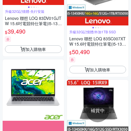
升級32G記憶體-先行安裝
Lenovo 聯想 LOQ 83DV01GJT
W 15.6吋電競特仕筆電(i5-134
50HX/RTX3050/16G+16G/512
39,490
$
升級32G記憶體/外加1TB SSD
G SSD/Win11)
Lenovo 聯想 LOQ 83SC007XT
券
W 15.6吋電競特仕筆電(i5-134
加入購物車
50HX/RTX5050/16G+16G/512
50,490
$
G+1TB SSD/Win11)
券
加入購物車
補貨中