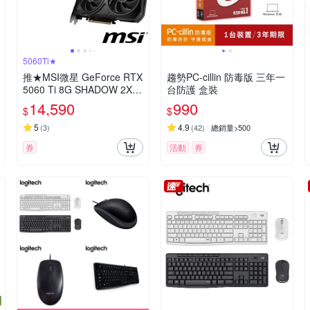
5060Ti★
推★MSI微星 GeForce RTX
趨勢PC-cillin 防毒版 三年一
5060 Ti 8G SHADOW 2X O
台防護 盒裝
C PLUS 顯示卡
14,590
990
$
$
5
4.9
(
3
)
(
42
)
總銷量>500
券
活動
券