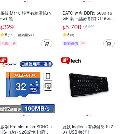
羅技 M110 靜音有線滑鼠(N
DATO 達多 DDR5 5600 16
ew)-黑
GB 桌上型記憶體(DT16G5
DU56)
329
5,700
$5,999
$
$
5
5
(
110
)
總銷量>300
(
3
)
活動
券
挑戰低價
券
威剛 Premier microSDHC U
羅技 logitech 有線鍵盤 K12
HS-I (A1) 32G記憶卡(附轉
0 ( USB 接頭 )