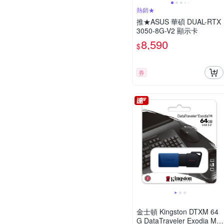
熱銷★
推★ASUS 華碩 DUAL-RTX
3050-8G-V2 顯示卡
8,590
$
券
金士頓 Kingston DTXM 64
G DataTraveler Exodia M U