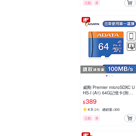
活動
券
威剛 Premier microSDXC U
HS-I (A1) 64G記憶卡(附轉
卡)
389
$
4.9
(
24
)
總銷量>300
活動
券