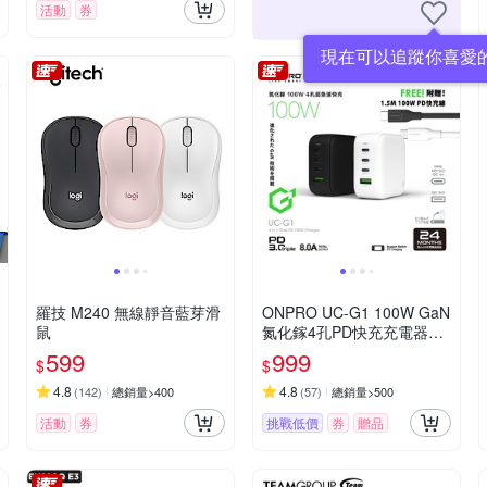
活動
券
現在可以追蹤你喜愛
羅技 M240 無線靜音藍芽滑
ONPRO UC-G1 100W GaN
鼠
氮化鎵4孔PD快充充電器
【送100W快充線】
599
999
$
$
4.8
4.8
(
142
)
總銷量>400
(
57
)
總銷量>500
活動
券
挑戰低價
券
贈品