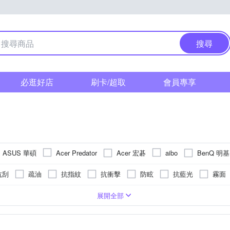
搜尋
必逛好店
刷卡/超取
會員專享
ASUS 華碩
Acer 宏碁
BenQ 明基
Acer Predator
aibo
CORSAIR 海盜船
erMaster
COLOR24
Color88
D-Link
抗刮
疏油
抗指紋
抗衝擊
防眩
抗藍光
霧面
FILUX 飛力士
Gigastone 立達國際
E-books
EaseUS
支架
靜電式
其他
式
線鍵盤
Acer 宏碁
塑膠
黃色
三折式
彩色
有線鍵盤
Brother兄弟
防震
矽膠
其他
系統散熱風扇
多角度翻折
PC塑膠
MSI微星
金屬
水冷散熱系統
Canon 佳能
磁吸式
Polyester人造聚
背蓋式
副廠點陣
ABS
Apple
展開全部
Kingston 金士頓
Kaspersky 卡巴斯基
Incase
KINYO
Lenovo聯想
防毒軟體
通用
USB風扇
DELL戴爾
辦公小物
CPU晶片組
icro SDXC
Color88
KYOCERA
星
PHILIPS 飛利浦
SAMSUNG 三星
Nextech
RASTO
其他品牌
其他