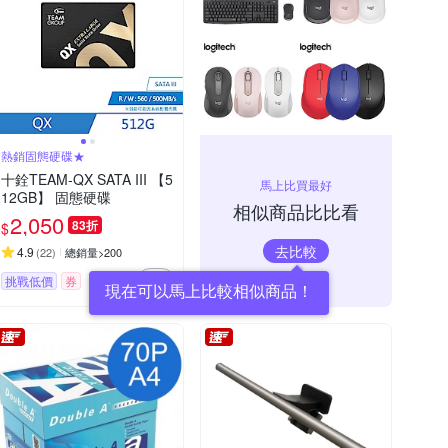
熱銷固態硬碟★
十銓TEAM-QX SATA III 【5
馬上比買最好
12GB】 固態硬碟
相似商品比比看
2,050
83折
$
去比較
4.9
(
22
)
總銷量>200
挑戰低價
券