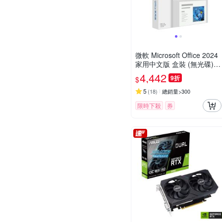
微軟 Microsoft Office 2024
家用中文版 盒裝 (無光碟)
(軟體拆封後無法退換貨)
4,442
9折
$
5
(
18
)
總銷量>300
限時下殺
券