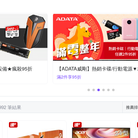
HIBA 東芝
TCELL 冠元
Team 十銓
THERMAL
Targus
ZyXEL 合勤
綠聯 UGREEN
伽利略
其他品牌
YADI
設備★瘋殺95折
滿2件享95折
992 筆結果
推薦排