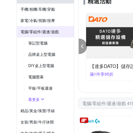
精選活動
Silicon Power 廣穎
TOS
手機/相機/耳機/穿戴
WD 威騰
VXTRA
家電/冷氣/視聽/按摩
電腦/零組件/週邊/遊戲
筆記型電腦
品牌桌上型電腦
滿3000折300滿2000折200
DIY桌上型電腦
【達多DATO】儲存
00折300
滿1件享95折
電腦螢幕
平板/平板週邊
看更多
電腦/零組件/週邊/遊戲 41
精品/黃金/珠寶/手錶
女裝/男裝/牛仔休閒