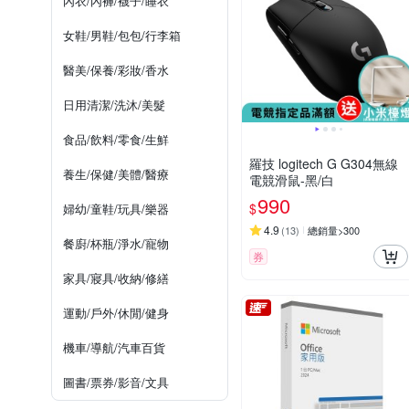
內衣/內褲/襪子/睡衣
女鞋/男鞋/包包/行李箱
醫美/保養/彩妝/香水
日用清潔/洗沐/美髮
食品/飲料/零食/生鮮
羅技 logitech G G304無線
養生/保健/美體/醫療
電競滑鼠-黑/白
990
$
婦幼/童鞋/玩具/樂器
4.9
(
13
)
總銷量>300
餐廚/杯瓶/淨水/寵物
券
家具/寢具/收納/修繕
運動/戶外/休閒/健身
機車/導航/汽車百貨
圖書/票券/影音/文具