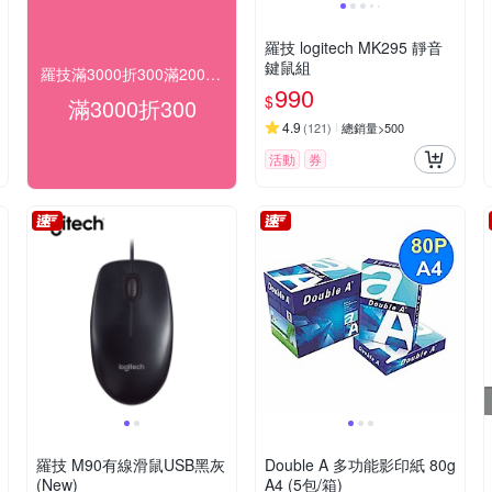
羅技 logitech MK295 靜音
鍵鼠組
羅技滿3000折300滿2000折200
990
$
滿3000折300
4.9
(
121
)
總銷量>500
活動
券
羅技 M90有線滑鼠USB黑灰
Double A 多功能影印紙 80g
(New)
A4 (5包/箱)