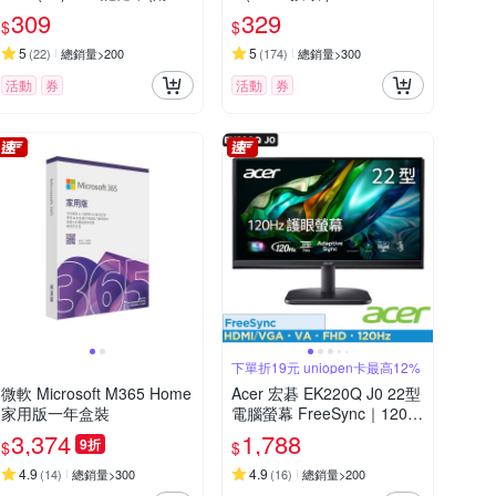
卡)
309
329
$
$
5
5
(
22
)
總銷量>200
(
174
)
總銷量>300
活動
券
活動
券
下單折19元 uniopen卡最高12%
微軟 Microsoft M365 Home
Acer 宏碁 EK220Q J0 22型
家用版一年盒裝
電腦螢幕 FreeSync｜120hz
順暢畫面再提升
3,374
1,788
9折
$
$
4.9
4.9
(
14
)
總銷量>300
(
16
)
總銷量>200