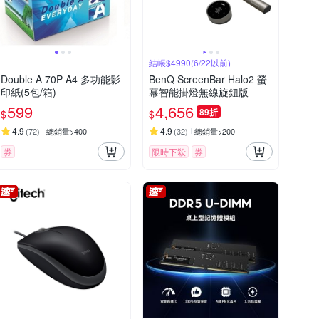
結帳$4990(6/22以前)
Double A 70P A4 多功能影
BenQ ScreenBar Halo2 螢
印紙(5包/箱)
幕智能掛燈無線旋鈕版
599
4,656
89折
$
$
4.9
4.9
(
72
)
總銷量>400
(
32
)
總銷量>200
券
限時下殺
券