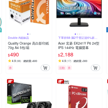
Double A姐妹品
下單折68-滿2千登記送6%超贈
點
Quality Orange 高白影印紙
Acer 宏碁 EK241Y P6 24型
70g A4 5包/箱
IPS 144Hz 電腦螢幕
490
2,188
$
$
4.9
4.9
(
88
)
總銷量>600
(
17
)
總銷量>300
券
活動
券