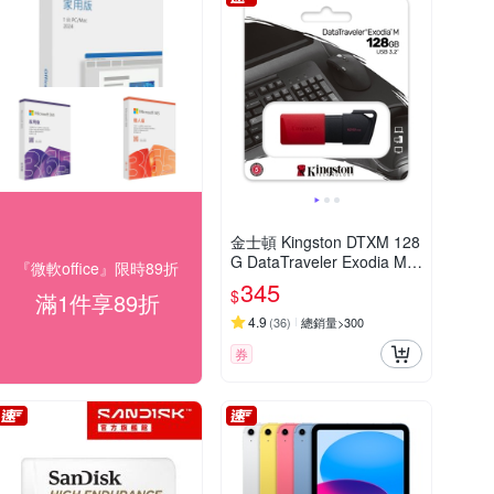
金士頓 Kingston DTXM 128
G DataTraveler Exodia M U
『微軟office』限時89折
SB3.2 128GB 隨身碟 DTX
345
$
滿1件享89折
M/128GB
4.9
(
36
)
總銷量>300
券