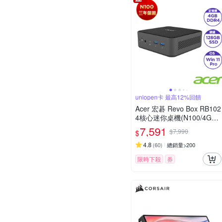
uniopen卡 最高12%回饋
Acer 宏碁 Revo Box RB102
4核心迷你桌機(N100/4GB/
128GB/Win11 Pro)
7,591
$7,990
$
4.8
(
60
)
總銷量>200
限時下殺
券