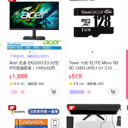
下單折60，滿額登記送6%
Acer 宏碁 EK220Q E3 22型
Team 十銓 ELITE Micro SD
IPS電腦螢幕｜100hz抗閃
XC 128G UHS-I U1 C10 記
憶卡(含轉卡)
1,888
519
$
$
4.9
4.8
(
66
)
總銷量>500
(
48
)
總銷量>200
活動
券
挑戰低價
券