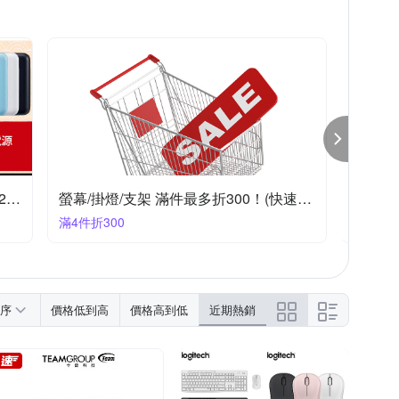
RIGHT 利民
TP-Link
TUCANO
金梅
綠犀牛
【ADATA威剛】熱銷卡碟/行動電源▼2件95折
螢幕/掛燈/支架 滿件最多折300！(快速到貨)
ONP
滿4件折300
滿2件享
序
價格低到高
價格高到低
近期熱銷