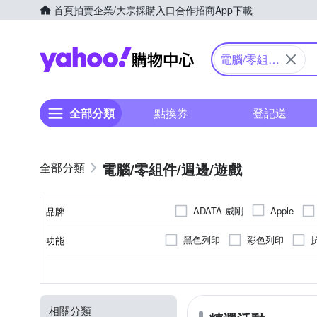
首頁
拍賣
企業/大宗採購入口
合作招商
App下載
Yahoo購物中心
電腦/零組
件/週邊/遊
戲
全部分類
點換券
登記送
電腦/零組件/週邊/遊戲
ADATA 威剛
Apple
品牌
CHANG YUN 昌運
Cool
黑色列印
彩色列印
功能
品牌名稱
EPSON 愛普生
DTAudio
抗潑水
傳輸
單螢幕
HP惠普
TPU橡膠
機身貼
可立式
黑色
紅色
無線滑鼠
螢幕貼
ASUS華碩
PU合成皮
藍色
側翻
無
適用品牌
顏色
材質
類型
款式
列印顏色
INTOPIC 廣鼎
i-Rocks
FujiXerox富士全錄
工具軟體
有線滑鼠
YADI
m
Microsoft 微軟
MSI 微
相關分類
RICHO理光
字型/輸入法
其他USB週邊
RED STONE