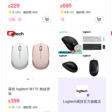
229
695
$
$
5
4.9
(
266
)
總銷量>600
(
20
)
總銷量>300
活動
券
券
羅技 logitech M170 無線滑
鼠
399
$
Logitech羅技官方旗艦店
5
(
116
)
總銷量>300