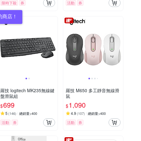
限時下殺
券
活動
券
的商店！
羅技 logitech MK235無線鍵
羅技 M650 多工靜音無線滑
盤滑鼠組
鼠
699
1,090
$
$
5
4.9
(
146
)
總銷量>400
(
107
)
總銷量>400
活動
券
活動
券