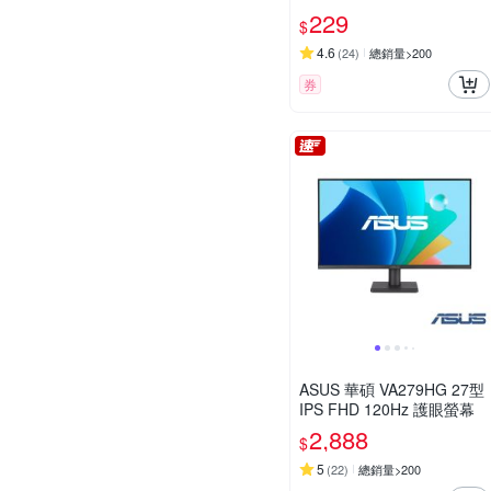
SB3.2 64GB 隨身碟 DTXM/
229
$
64GB
4.6
(
24
)
總銷量>200
券
ASUS 華碩 VA279HG 27型
IPS FHD 120Hz 護眼螢幕
2,888
$
5
(
22
)
總銷量>200