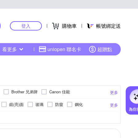
購物車
帳號綁定送
登入
看更多
uniopen 聯名卡
超贈點
Brother 兄弟牌
Canon 佳能
更多
DELL 戴爾
Dawise
Double A
鏡(亮)面
玻璃
防窺
鋼化
更多
GIGABYTE 技嘉
HP 惠普
酯纖維
式印表機色帶
hp惠普
尼龍
EPSON 愛普生
保護套
鋁合金
USB HUB 集線器
其他材質
更多
更多
Lenovo 聯想
Logitech 羅技
LG 樂金
散熱器
lenovo聯想-ideaPad
機械鍵盤
應用軟體
Lenovo
SONY 索尼
SanDisk 晟碟