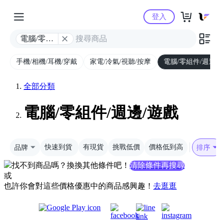
Yahoo購物中心
登入
電腦/零組
件/週邊/遊
手機/相機/耳機/穿戴
戲
家電/冷氣/視聽/按摩
電腦/零組件/週邊/
全部分類
電腦/零組件/週邊/遊戲
品牌
快速到貨
有現貨
挑戰低價
價格低到高
排序
找不到商品嗎？換換其他條件吧！
清除條件再搜尋
或
也許你會對這些價格優惠中的商品感興趣！
去逛逛