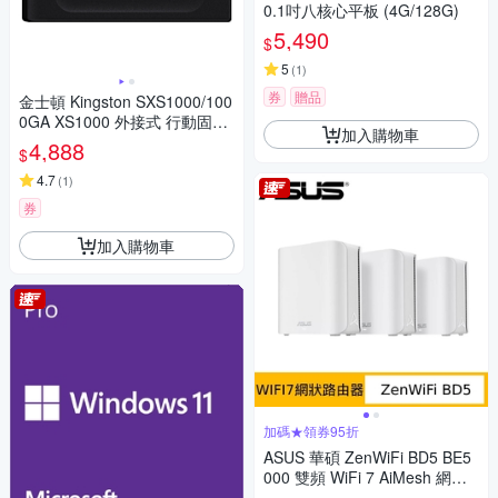
0.1吋八核心平板 (4G/128G)
5,490
$
5
(
1
)
券
贈品
金士頓 Kingston SXS1000/100
0GA XS1000 外接式 行動固態
加入購物車
硬碟 Portable SSD 1TB
4,888
$
4.7
(
1
)
券
加入購物車
加碼★領券95折
ASUS 華碩 ZenWiFi BD5 BE5
000 雙頻 WiFi 7 AiMesh 網狀
路由器(分享器)- 三入組