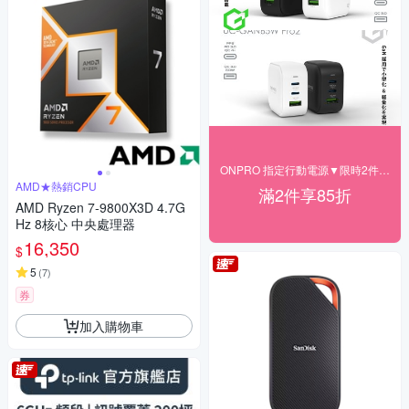
ONPRO 指定行動電源▼限時2件85折
AMD★熱銷CPU
滿2件享85折
AMD Ryzen 7-9800X3D 4.7G
Hz 8核心 中央處理器
16,350
$
5
(
7
)
券
加入購物車