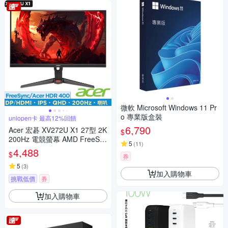
微軟 Microsoft Windows 11 Pr
o 專業版盒裝
uniopen卡 最高12%回饋
6,790
Acer 宏碁 XV272U X1 27型 2K
$
200Hz 電競螢幕 AMD FreeSyn
5
(
11
)
c Premium
4,488
$
券
5
(
3
)
加入購物車
挑戰低價
券
加入購物車