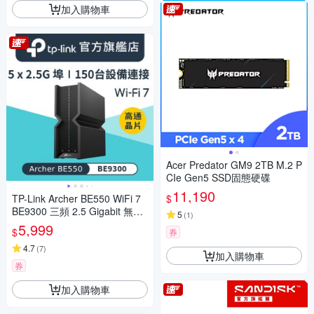
加入購物車
Acer Predator GM9 2TB M.2 P
CIe Gen5 SSD固態硬碟
11,190
$
TP-Link Archer BE550 WiFi 7
BE9300 三頻 2.5 Gigabit 無線
5
(
1
)
網路路由器(Wi-Fi 7分享器/USB
5,999
$
券
3.0)
4.7
(
7
)
加入購物車
券
加入購物車