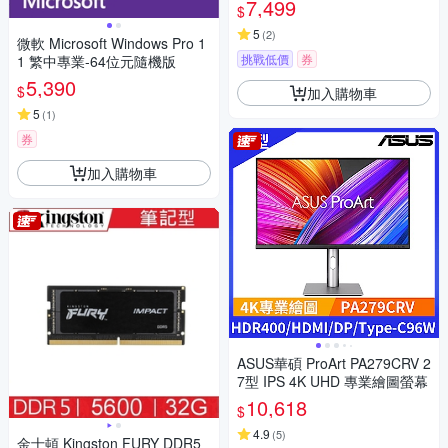
7,499
$
5
(
2
)
微軟 Microsoft Windows Pro 1
挑戰低價
券
1 繁中專業-64位元隨機版
5,390
$
加入購物車
5
(
1
)
券
加入購物車
ASUS華碩 ProArt PA279CRV 2
7型 IPS 4K UHD 專業繪圖螢幕
10,618
$
4.9
(
5
)
金士頓 Kingston FURY DDR5