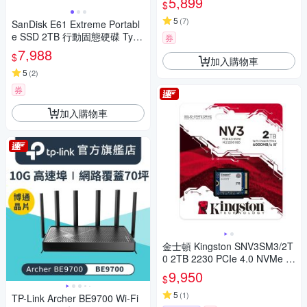
5,899
$
5
(
7
)
SanDisk E61 Extreme Portabl
e SSD 2TB 行動固態硬碟 Type
券
-C
7,988
$
加入購物車
5
(
2
)
券
加入購物車
金士頓 Kingston SNV3SM3/2T
0 2TB 2230 PCIe 4.0 NVMe N
V3 SSD固態硬碟
9,950
$
5
(
1
)
TP-Link Archer BE9700 Wi-Fi