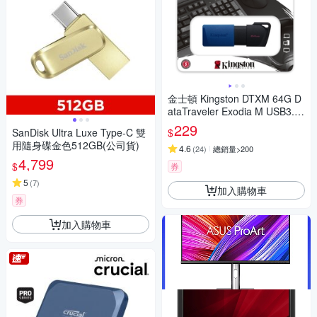
金士頓 Kingston DTXM 64G D
ataTraveler Exodia M USB3.2
64GB 隨身碟 DTXM/64GB
229
$
SanDisk Ultra Luxe Type-C 雙
用隨身碟金色512GB(公司貨)
4.6
(
24
)
總銷量>200
4,799
$
券
5
(
7
)
加入購物車
券
加入購物車