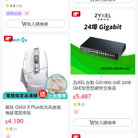
4.9
(
13
)
挑戰低價
券
加入購物車
ZyXEL合勤 GS1900-24E 24埠
GbE智慧型網管交換器
5,487
$
5
(
2
)
羅技 G502 X Plus炫光高效能
券
無線電競滑鼠
4,190
$
加入購物車
5
(
1
)
券