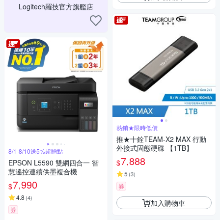
Logitech羅技官方旗艦店
熱銷★限時低價
推★十銓TEAM-X2 MAX 行動
外接式固態硬碟 【1TB】
8/1-8/10送5%超贈點
7,888
$
EPSON L5590 雙網四合一 智
慧遙控連續供墨複合機
5
(
3
)
7,990
$
券
4.8
(
4
)
加入購物車
券