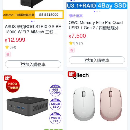
限時優惠
OWC Mercury Elite Pro Quad
ASUS 華碩ROG STRIX GS-BE
USB3.1 Gen 2 / 四槽硬碟外接
18000 WiFi 7 AiMesh 三頻電
盒
7,500
$
競路由器
12,999
$
3.9
(
7
)
5
(
4
)
券
券
加入購物車
加入購物車