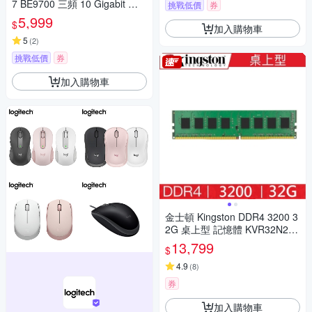
7 BE9700 三頻 10 Gigabit 無
挑戰低價
券
線網路路由器(WiFi 7分享器/雙
5,999
$
加入購物車
10G/VPN)
5
(
2
)
挑戰低價
券
加入購物車
金士頓 Kingston DDR4 3200 3
2G 桌上型 記憶體 KVR32N22
D8/32
13,799
$
4.9
(
8
)
券
加入購物車