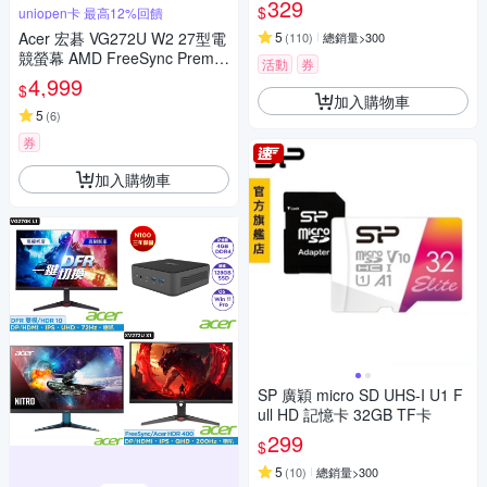
329
$
uniopen卡 最高12%回饋
Acer 宏碁 VG272U W2 27型電
5
(
110
)
總銷量>300
競螢幕 AMD FreeSync Premiu
活動
券
m
4,999
$
加入購物車
5
(
6
)
券
加入購物車
SP 廣穎 micro SD UHS-I U1 F
ull HD 記憶卡 32GB TF卡
299
$
5
(
10
)
總銷量>300