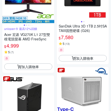
SanDisk Ultra 3D 1TB 2.5吋SA
uniopen卡 最高12%回饋
TAIII固態硬碟 (G26)
Acer 宏碁 VG270K L1 27型雙
7,580
$
模電競螢幕 AMD FreeSync
5
(
13
)
4,999
$
券
5
(
7
)
加入購物車
券
加入購物車