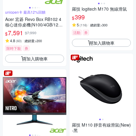
羅技 logitech M170 無線滑鼠
uniopen卡 最高12%回饋
399
$
Acer 宏碁 Revo Box RB102 4
核心迷你桌機(N100/4GB/128G
5
(
116
)
總銷量>300
B/Win11 Pro)
7,591
活動
券
$7,990
$
4.8
(
60
)
總銷量>200
加入購物車
限時下殺
券
加入購物車
羅技 M110 靜音有線滑鼠(New)
-黑