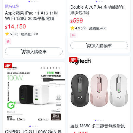
限時狂降
Double A 70P A4 多功能影印
紙(5包/箱)
Apple蘋果 iPad 11 A16 11吋
Wi-Fi 128G-2025平板電腦
599
$
14,150
$
4.9
(
72
)
總銷量>400
5
(
30
)
總銷量>300
券
券
加入購物車
加入購物車
羅技 M650 多工靜音無線滑鼠
ONPRO UC-G1 100W GaN 氮