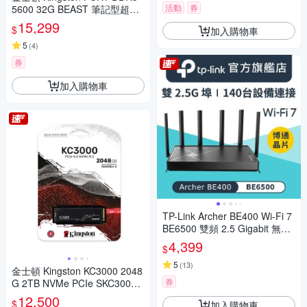
活動
券
5600 32G BEAST 筆記型超頻
記憶體 KF556S40IB-32
15,299
$
加入購物車
5
(
4
)
券
加入購物車
TP-Link Archer BE400 Wi-Fi 7
BE6500 雙頻 2.5 Gigabit 無線
網路路由器(WiFi 7分享器/VPN)
4,399
$
5
(
13
)
金士頓 Kingston KC3000 2048
券
G 2TB NVMe PCIe SKC3000
D/2048G SSD 固態硬碟
12,500
$
加入購物車