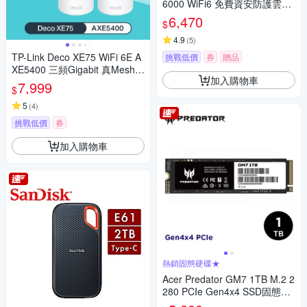
6000 WiFi6 免費資安防護雲端
安全路由器
6,470
$
4.9
(
5
)
TP-Link Deco XE75 WiFi 6E A
挑戰低價
券
贈品
XE5400 三頻Gigabit 真Mesh
加入購物車
無線網路網狀路由器(Wi-Fi 6E
7,999
$
分享器)(二入組)
5
(
4
)
挑戰低價
券
加入購物車
熱銷固態硬碟★
Acer Predator GM7 1TB M.2 2
280 PCIe Gen4x4 SSD固態硬
碟(公司貨)