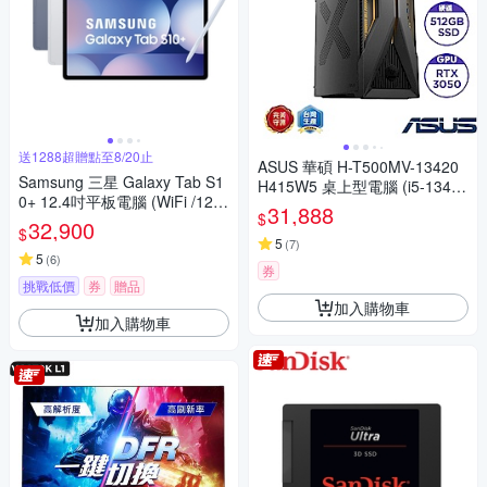
送1288超贈點至8/20止
ASUS 華碩 H-T500MV-13420
Samsung 三星 Galaxy Tab S1
H415W5 桌上型電腦 (i5-13420
0+ 12.4吋平板電腦 (WiFi /12G/
H/16GB/512G SSD/RTX3050
31,888
$
256GB) X820
32,900
6G/330W/無透側/Win11 Hom
$
e)
5
(
7
)
5
(
6
)
券
挑戰低價
券
贈品
加入購物車
加入購物車