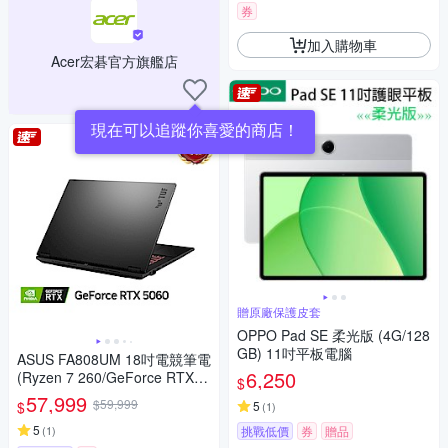
券
加入購物車
Acer宏碁官方旗艦店
現在可以追蹤你喜愛的商店！
贈原廠保護皮套
OPPO Pad SE 柔光版 (4G/128
GB) 11吋平板電腦
ASUS FA808UM 18吋電競筆電
6,250
(Ryzen 7 260/GeForce RTX 5
$
060 8GB/16GB/1TB SSD/御鐵
57,999
$59,999
$
5
(
1
)
灰/TUF Gaming A18)
5
(
1
)
挑戰低價
券
贈品