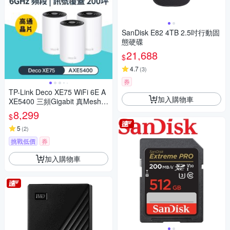
SanDisk E82 4TB 2.5吋行動固
態硬碟
21,688
$
4.7
(
3
)
券
TP-Link Deco XE75 WiFi 6E A
加入購物車
XE5400 三頻Gigabit 真Mesh
無線網路網狀路由器(Wi-Fi 6E
8,299
$
分享器)(三入組)
5
(
2
)
挑戰低價
券
加入購物車