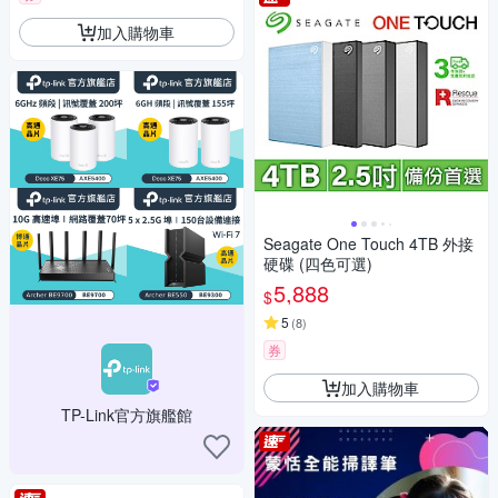
加入購物車
Seagate One Touch 4TB 外接
硬碟 (四色可選)
5,888
$
5
(
8
)
券
加入購物車
TP-Link官方旗艦館