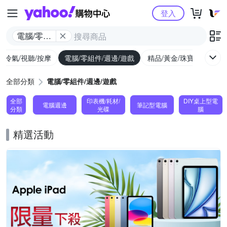
Yahoo購物中心
登入
電腦/零組
件/週邊/遊
/冷氣/視聽/按摩
電腦/零組件/週邊/遊戲
精品/黃金/珠寶/手錶
戲
全部分類
電腦/零組件/週邊/遊戲
全部
印表機/耗材/
DIY桌上型電
電腦週邊
筆記型電腦
分類
光碟
腦
精選活動