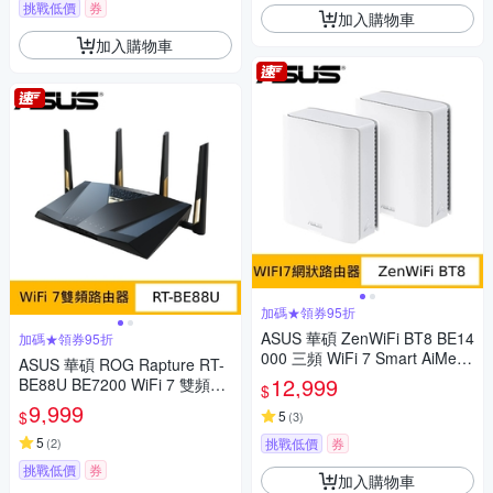
挑戰低價
券
加入購物車
加入購物車
加碼★領券95折
ASUS 華碩 ZenWiFi BT8 BE14
加碼★領券95折
000 三頻 WiFi 7 Smart AiMesh
ASUS 華碩 ROG Rapture RT-
網狀路由器(分享器) -二入組
12,999
BE88U BE7200 WiFi 7 雙頻電
$
競路由器
9,999
$
5
(
3
)
5
(
2
)
挑戰低價
券
挑戰低價
券
加入購物車