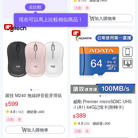
(
33
)
總銷量>400
去比較
活動
券
加入購物車
羅技 M240 無線靜音藍芽滑鼠
威剛 Premier microSDXC UHS
599
$
-I (A1) 64G記憶卡(附轉卡)
4.8
(
142
)
總銷量>400
389
$
活動
券
4.9
(
24
)
總銷量>300
加入購物車
活動
券