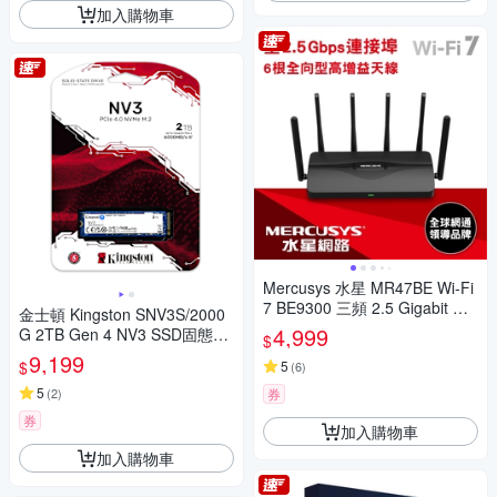
加入購物車
Mercusys 水星 MR47BE Wi-Fi
7 BE9300 三頻 2.5 Gigabit 無
金士頓 Kingston SNV3S/2000
線網路路由器(WiFi7分享器/MO
4,999
G 2TB Gen 4 NV3 SSD固態硬
$
D)
碟
9,199
$
5
(
6
)
5
(
2
)
券
券
加入購物車
加入購物車