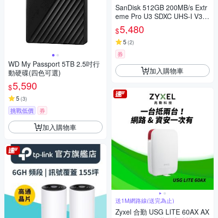
SanDisk 512GB 200MB/s Extr
eme Pro U3 SDXC UHS-I V30
記憶卡
5,480
$
5
(
2
)
券
WD My Passport 5TB 2.5吋行
加入購物車
動硬碟(四色可選)
5,590
$
5
(
3
)
挑戰低價
券
加入購物車
送1M網路線(送完為止)
Zyxel 合勤 USG LITE 60AX AX