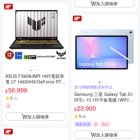
加入購物車
ASUS FX608JMR 16吋電競筆
電 (i7 14650HX/GeForce RTX
5060 8GB/16GB/1TB SSD/御
送1288超贈點至8/20止
56,999
$
鐵灰/TUF Gaming F16)
Samsung 三星 Galaxy Tab S1
5
(
1
)
0FE+ 13.1吋平板電腦 (WiFi/12
G/256GB) X620
券
23,900
$
加入購物車
5
(
6
)
挑戰低價
券
贈品
加入購物車