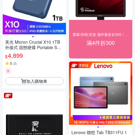
螢幕/掛燈/支架 滿件最多折300！(快速到貨)
滿4件折300
美光 Micron Crucial X10 1TB
外接式 固態硬碟 Portable SSD
1000G Type-C CT1000X10SS
4,899
$
D9
5
(
3
)
券
加入購物車
Lenovo 聯想 Tab TB311FU 1