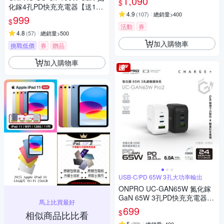
1,090
$
化鎵4孔PD快充充電器【送100
4.9
(
107
)
總銷量>400
W快充線】
999
$
活動
券
4.8
(
57
)
總銷量>500
加入購物車
挑戰低價
券
贈品
加入購物車
USB-C/PD 65W 3孔大功率輸出
ONPRO UC-GAN65W 氮化鎵
GaN 65W 3孔PD快充充電器
馬上比買最好
【Pro2版】
699
$
相似商品比比看
5