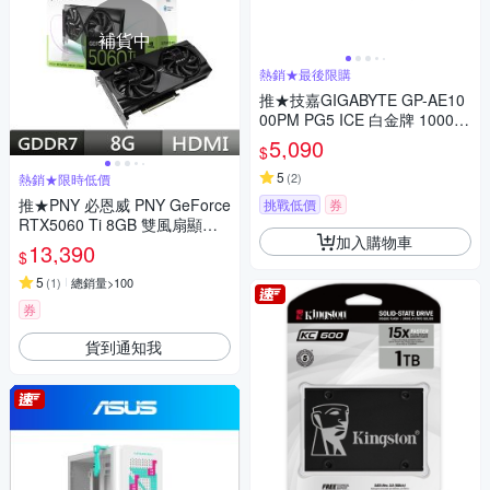
補貨中
熱銷★最後限購
推★技嘉GIGABYTE GP-AE10
00PM PG5 ICE 白金牌 1000W
電源供應器【白】
5,090
$
5
(
2
)
熱銷★限時低價
推★PNY 必恩威 PNY GeForce
挑戰低價
券
RTX5060 Ti 8GB 雙風扇顯示
加入購物車
卡 VCG5060T8DFXPB1
13,390
$
5
(
1
)
總銷量>100
券
貨到通知我