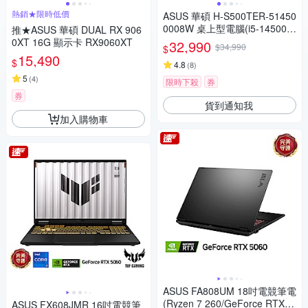
熱銷★限時低價
ASUS 華碩 H-S500TER-51450
0008W 桌上型電腦(i5-14500/1
推★ASUS 華碩 DUAL RX 906
6GB/512G SSD/DVD/500W/Wi
0XT 16G 顯示卡 RX9060XT
32,990
$34,990
$
n11 Home)
15,490
$
4.8
(
8
)
5
(
4
)
限時下殺
券
券
貨到通知我
加入購物車
ASUS FA808UM 18吋電競筆電
(Ryzen 7 260/GeForce RTX 5
ASUS FX608JMR 16吋電競筆