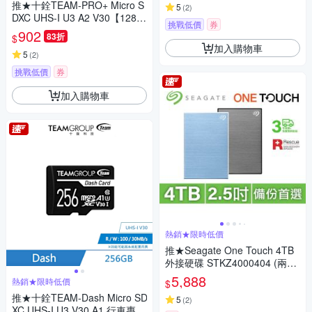
推★十銓TEAM-PRO+ Micro S
5
(
2
)
DXC UHS-I U3 A2 V30【128 G
挑戰低價
券
B】黑黃記憶卡 含轉卡
902
83折
$
加入購物車
5
(
2
)
挑戰低價
券
加入購物車
熱銷★限時低價
推★Seagate One Touch 4TB
外接硬碟 STKZ4000404 (兩色
可選)
5,888
熱銷★限時低價
$
推★十銓TEAM-Dash Micro SD
5
(
2
)
XC UHS-I U3 V30 A1 行車專用