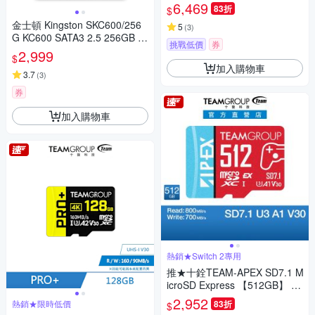
6,469
83折
$
金士頓 Kingston SKC600/256
5
(
3
)
G KC600 SATA3 2.5 256GB S
挑戰低價
券
SD 固態硬碟
2,999
$
加入購物車
3.7
(
3
)
券
加入購物車
熱銷★Switch 2專用
推★十銓TEAM-APEX SD7.1 M
icroSD Express 【512GB】 (S
witch 2專用+終身保固)
2,952
熱銷★限時低價
83折
$