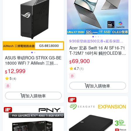
9/30前登錄送500元券+延長保固一
年
Acer 宏碁 Swift 16 AI SF16-71
T-72M7 16吋AI 觸控OLED筆電
ASUS 華碩ROG STRIX GS-BE
(Core Ultra X7 358H/32G/1TB/
69,900
$
18000 WiFi 7 AiMesh 三頻電
Win11)
競路由器
4.7
(
1
)
12,999
$
券
5
(
4
)
加入購物車
券
加入購物車