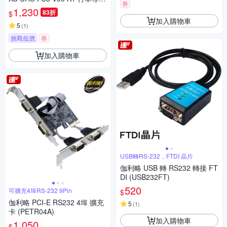
券
記憶卡 【256 GB】 附轉接卡
1,230
83折
$
加入購物車
5
(
1
)
挑戰低價
券
加入購物車
USB轉RS-232，FTDI 晶片
伽利略 USB 轉 RS232 轉接 FT
DI (USB232FT)
520
可擴充4埠RS-232 9Pin
$
伽利略 PCI-E RS232 4埠 擴充
5
(
1
)
卡 (PETR04A)
加入購物車
1,050
$