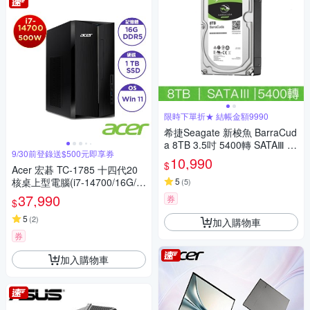
限時下單折★ 結帳金額9990
希捷Seagate 新梭魚 BarraCud
a 8TB 3.5吋 5400轉 SATAⅢ 桌
9/30前登錄送$500元即享券
上型硬碟(ST8000DM004)
10,990
$
Acer 宏碁 TC-1785 十四代20
核桌上型電腦(i7-14700/16G/1
5
(
5
)
TB SSD/Win11)
37,990
券
$
5
(
2
)
加入購物車
券
加入購物車