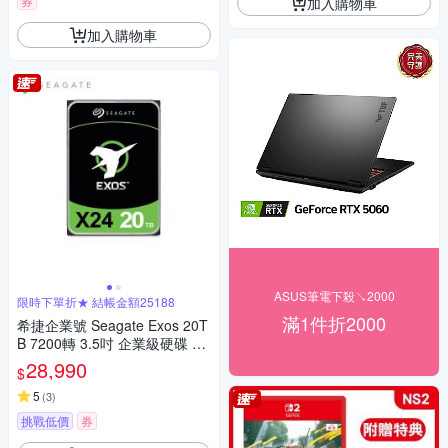
券
加入購物車
加入購物車
ASUS筆電下殺↘2000
限時下單折★ 結帳金額25188
滿1件折2000
希捷企業號 Seagate Exos 20T
B 7200轉 3.5吋 企業級硬碟 ST
20000NM002H
28,990
$
5
(
3
)
挑戰低價
券