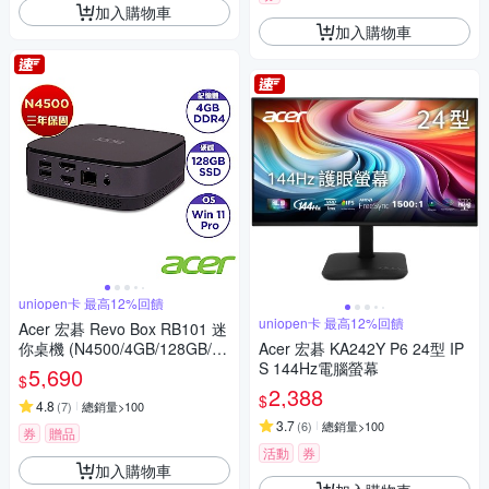
加入購物車
加入購物車
uniopen卡 最高12%回饋
uniopen卡 最高12%回饋
Acer 宏碁 Revo Box RB101 迷
你桌機 (N4500/4GB/128GB/Wi
Acer 宏碁 KA242Y P6 24型 IP
n11 Pro)
S 144Hz電腦螢幕
5,690
$
2,388
$
4.8
(
7
)
總銷量>100
3.7
(
6
)
總銷量>100
券
贈品
活動
券
加入購物車