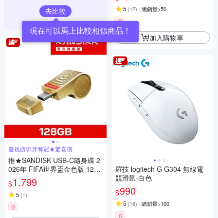
5
(
12
)
總銷量>50
去比較
券
現在可以馬上比較相似商品！
加入購物車
慶祝西班牙奪冠★驚喜價
推★SANDISK USB-C隨身碟 2
026年 FIFA世界盃金色版 128
羅技 logitech G G304 無線電
GB (公司貨)
競滑鼠-白色
1,799
$
990
$
5
(
1
)
5
(
16
)
總銷量>100
券
券