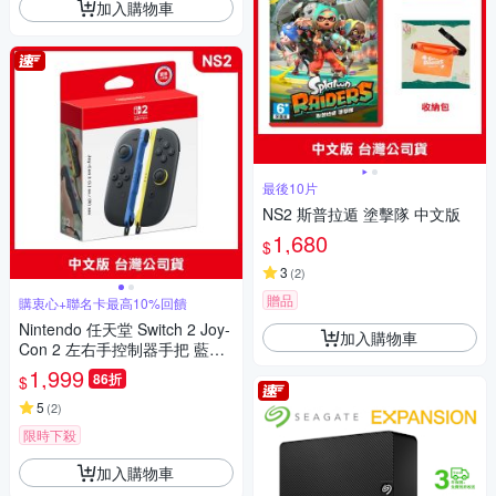
加入購物車
最後10片
NS2 斯普拉遁 塗擊隊 中文版
1,680
$
3
(
2
)
贈品
購衷心+聯名卡最高10%回饋
Nintendo 任天堂 Switch 2 Joy-
加入購物車
Con 2 左右手控制器手把 藍色x
淺黃色
1,999
86折
$
5
(
2
)
限時下殺
加入購物車