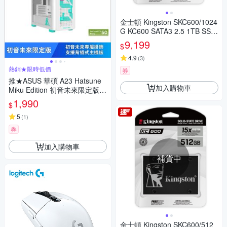
金士頓 Kingston SKC600/1024
G KC600 SATA3 2.5 1TB SSD
固態硬碟
9,199
$
4.9
(
3
)
熱銷★限時低價
券
推★ASUS 華碩 A23 Hatsune
加入購物車
Miku Edition 初音未來限定版電
競機殼 A23-MIKU
1,990
$
5
(
1
)
券
加入購物車
補貨中
金士頓 Kingston SKC600/512