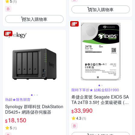
5
(
1
)
券
加入購物車
加入購物車
限時下單折★ 結帳金額31990
希捷企業號 Seagate EXOS SA
熱銷★限售開賣
TA 24TB 3.5吋 企業級硬碟 (ST
Synology 群暉科技 DiskStation
24000NM002H)
33,990
$
DS425+ 網路儲存伺服器
18,150
4.3
(
1
)
$
券
5
(
1
)