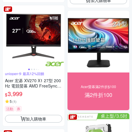
加入購物車
uniopen卡 最高12%回饋
Acer 宏碁 XV270 X1 27型 200
Hz 電競螢幕 AMD FreeSync P
Acer螢幕滿2件折$100
remium
3,999
滿2件折100
$
5
(
1
)
活動
券
加入購物車