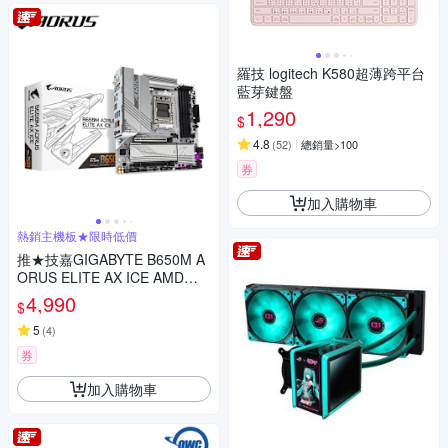
羅技 logitech K580超薄跨平台
藍芽鍵盤
1,290
$
4.8
(
52
)
總銷量>100
券
加入購物車
熱銷主機板★限時低價
推★技嘉GIGABYTE B650M A
ORUS ELITE AX ICE AMD主
機板
4,990
$
5
(
4
)
券
加入購物車