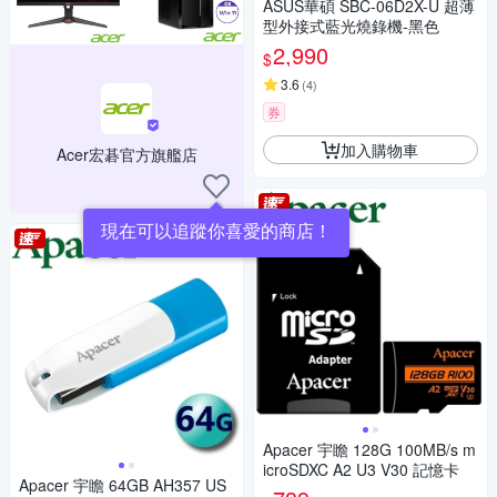
ASUS華碩 SBC-06D2X-U 超薄
型外接式藍光燒錄機-黑色
2,990
$
3.6
(
4
)
券
加入購物車
Acer宏碁官方旗艦店
現在可以追蹤你喜愛的商店！
Apacer 宇瞻 128G 100MB/s m
icroSDXC A2 U3 V30 記憶卡
Apacer 宇瞻 64GB AH357 US