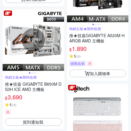
熱銷主板★限時低價
推★技嘉GIGABYTE A520M H
補貨中
ARGB AMD 主機板
1,890
$
5
(
1
)
挑戰低價
券
加入購物車
熱銷主板★限時低價
推★技嘉 GIGABYTE B850M D
S3H ICE AMD 主機板
3,690
$
5
(
1
)
券
貨到通知我