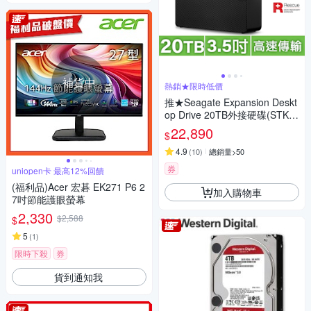
補貨中
熱銷★限時低價
推★Seagate Expansion Deskt
op Drive 20TB外接硬碟(STKP
20000400)
22,890
$
4.9
(
10
)
總銷量>50
券
uniopen卡 最高12%回饋
(福利品)Acer 宏碁 EK271 P6 2
加入購物車
7吋節能護眼螢幕
2,330
$2,588
$
5
(
1
)
限時下殺
券
貨到通知我