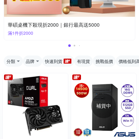
華碩桌機下殺現折2000｜銀行最高送5000
滿1件折2000
分類
品牌
快速到貨
有現貨
挑戰低價
價格低到
補貨中