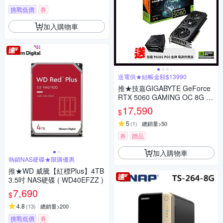
挑戰低價
券
加入購物車
送電供★結帳金額$13990
推★技嘉GIGABYTE GeForce
RTX 5060 GAMING OC 8G 顯
示卡 RTX5060(下單再折)
17,590
$
5
(
1
)
總銷量>50
券
贈品
加入購物車
熱銷NAS硬碟★限購優惠
推★WD 威騰【紅標Plus】4TB
3.5吋 NAS硬碟 ( WD40EFZZ )
7,690
$
4.8
(
13
)
總銷量>200
挑戰低價
券