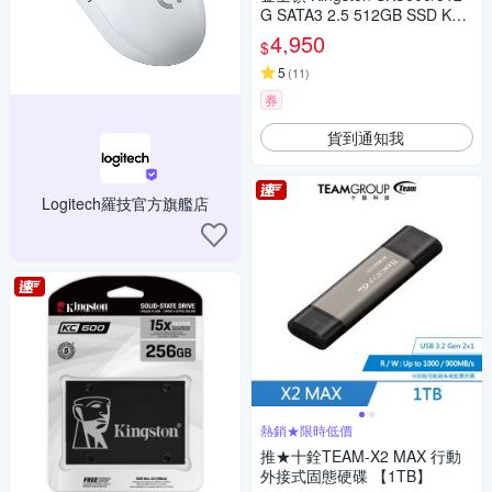
G SATA3 2.5 512GB SSD KC6
00 固態硬碟
4,950
$
5
(
11
)
券
貨到通知我
Logitech羅技官方旗艦店
熱銷★限時低價
推★十銓TEAM-X2 MAX 行動
外接式固態硬碟 【1TB】