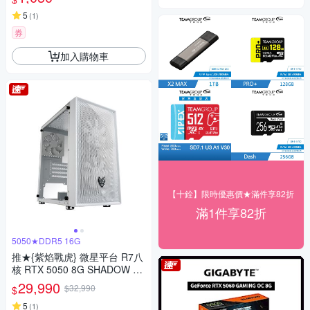
5
(
1
)
券
加入購物車
【十銓】限時優惠價★滿件享82折
滿1件享82折
5050★DDR5 16G
推★{紫焰戰虎} 微星平台 R7八
核 RTX 5050 8G SHADOW 2X
OC 電競機(R7-7700/B650/16
29,990
$32,990
$
GD5/1TB/500W)
5
(
1
)