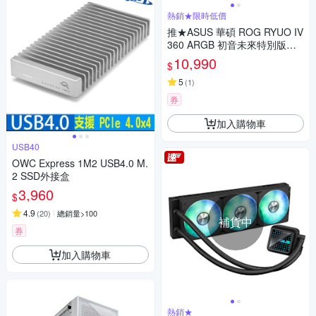
熱銷★限時低價
推★ASUS 華碩 ROG RYUO IV
360 ARGB 初音未來特別版散
熱器
10,990
$
5
(
1
)
券
加入購物車
USB40
OWC Express 1M2 USB4.0 M.
2 SSD外接盒
3,960
$
4.9
(
20
)
總銷量>100
補貨中
券
加入購物車
熱銷★