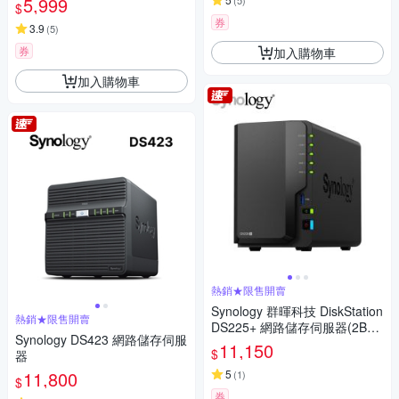
5,999
(
5
)
$
券
3.9
(
5
)
券
加入購物車
加入購物車
熱銷★限售開賣
Synology 群暉科技 DiskStation
熱銷★限售開賣
DS225+ 網路儲存伺服器(2Bay/
Synology DS423 網路儲存伺服
Intel/2GB)
11,150
$
器
11,800
5
(
1
)
$
券