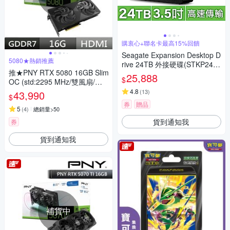
購衷心+聯名卡最高15%回饋
Seagate Expansion Desktop D
5080★熱銷推薦
rive 24TB 外接硬碟(STKP2400
推★PNY RTX 5080 16GB Slim
0400)
25,888
$
OC (std:2295 MHz/雙風扇/薄
型顯卡/2槽)-VCG508016DFSX
4.8
(
13
)
43,990
$
PB1-O
券
贈品
5
(
4
)
總銷量>50
貨到通知我
券
貨到通知我
補貨中