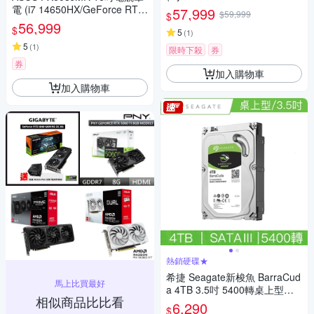
060 8GB/16GB/1TB SSD/御鐵
電 (i7 14650HX/GeForce RTX
57,999
$59,999
$
灰/TUF Gaming A18)
5060 8GB/16GB/1TB SSD/御
56,999
$
5
(
1
)
鐵灰/TUF Gaming F16)
5
(
1
)
限時下殺
券
券
加入購物車
加入購物車
熱銷硬碟★
希捷 Seagate新梭魚 BarraCud
馬上比買最好
a 4TB 3.5吋 5400轉桌上型硬
相似商品比比看
碟（ST4000DM004）
6,290
$