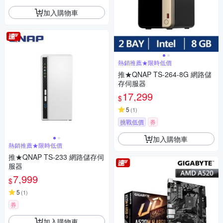
加入購物車
熱銷推薦★限時低價
推★QNAP TS-264-8G 網路儲
存伺服器
17,299
$
5
(
1
)
挑戰低價
券
加入購物車
熱銷推薦★限時低價
推★QNAP TS-233 網路儲存伺
服器
7,999
$
5
(
1
)
券
加入購物車