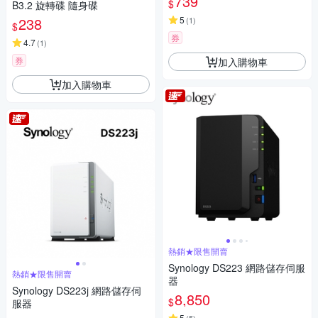
739
$
B3.2 旋轉碟 隨身碟
238
5
(
1
)
$
券
4.7
(
1
)
券
加入購物車
加入購物車
熱銷★限售開賣
Synology DS223 網路儲存伺服
熱銷★限售開賣
器
Synology DS223j 網路儲存伺
8,850
$
服器
5