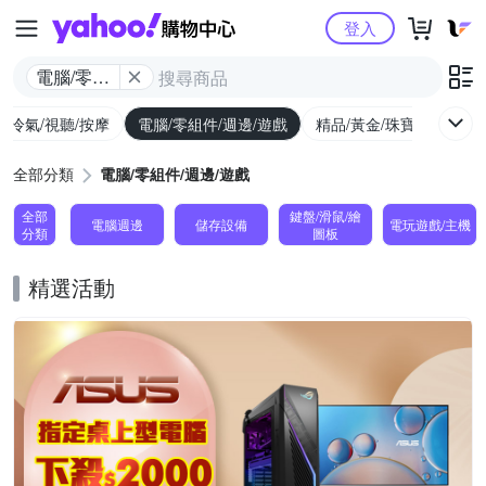
Yahoo購物中心
登入
電腦/零組
件/週邊/遊
/冷氣/視聽/按摩
電腦/零組件/週邊/遊戲
精品/黃金/珠寶/手錶
戲
全部分類
電腦/零組件/週邊/遊戲
全部
鍵盤/滑鼠/繪
電腦週邊
儲存設備
電玩遊戲/主機
分類
圖板
精選活動