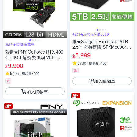
熱銷★結帳金額$5599
推★Seagate Expansion 5TB
熱銷★限購免萬元
2.5吋 外接硬碟(STKM500040
限購★PNY GeForce RTX 406
0)
5,999
$
0Ti 8GB 超頻 雙風扇 VERTO
款 VCG4060T8DFXPB1-O 顯
5
(
39
)
總銷量>100
9,900
$
示卡RTX4060Ti
券
5
(
14
)
總銷量>200
加入購物車
券
加入購物車
補貨中
補貨中