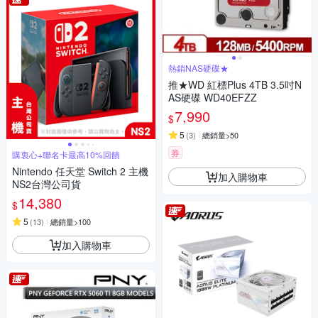
熱銷NAS硬碟★
推★WD 紅標Plus 4TB 3.5吋N
AS硬碟 WD40EFZZ
7,990
$
5
(
3
)
總銷量>50
券
購衷心+聯名卡最高10%回饋
Nintendo 任天堂 Switch 2 主機
加入購物車
NS2台灣公司貨
14,380
$
5
(
13
)
總銷量>100
加入購物車