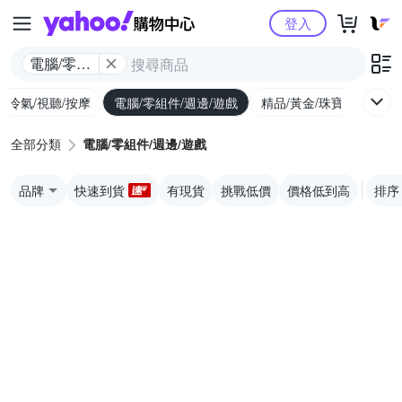
Yahoo購物中心
登入
電腦/零組
件/週邊/遊
/冷氣/視聽/按摩
電腦/零組件/週邊/遊戲
精品/黃金/珠寶/手錶
戲
全部分類
電腦/零組件/週邊/遊戲
品牌
快速到貨
有現貨
挑戰低價
價格低到高
排序