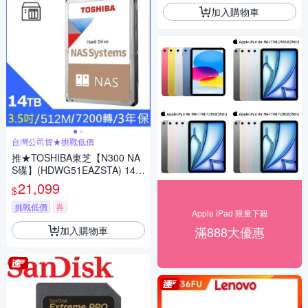
加入購物車
台灣公司貨★挑戰低價
推★TOSHIBA東芝【N300 NA
S碟】(HDWG51EAZSTA) 14T
B /7200轉/512MB/3.5吋/3Y NA
21,099
$
S硬碟
挑戰低價
券
Apple iPad 限量下殺
滿888大優惠
加入購物車