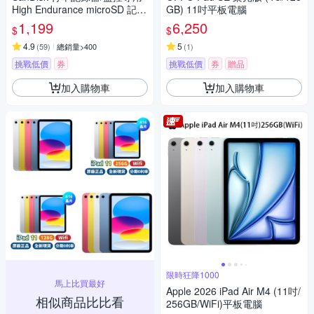
High Endurance microSD 記憶
GB) 11吋平板電腦
卡 128GB 公司貨
1,199
6,250
$
$
4.9
5
(
59
)
總銷量>400
(
1
)
挑戰低價
券
挑戰低價
券
贈品
加入購物車
加入購物車
限時狂降1000
馬上比買最好
Apple 2026 iPad Air M4 (11吋/
相似商品比比看
256GB/WiFi)平板電腦