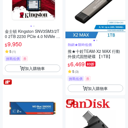
金士頓 Kingston SNV3SM3/2T
0 2TB 2230 PCIe 4.0 NVMe N
V3 SSD固態硬碟
9,950
$
熱銷★限時低價
推★十銓TEAM-X2 MAX 行動
5
(
1
)
外接式固態硬碟 【1TB】
挑戰低價
券
6,469
83折
$
加入購物車
5
(
3
)
挑戰低價
券
加入購物車