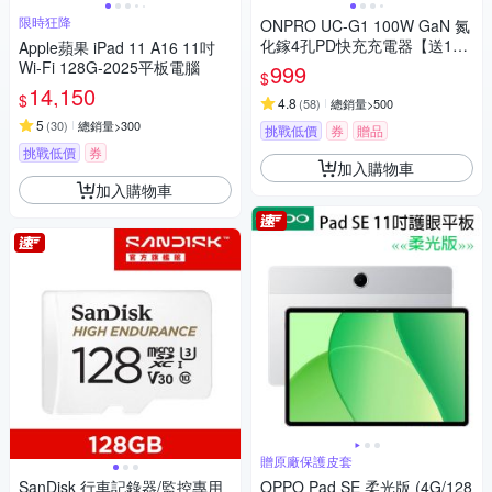
限時狂降
ONPRO UC-G1 100W GaN 氮
化鎵4孔PD快充充電器【送100
Apple蘋果 iPad 11 A16 11吋
W快充線】
Wi-Fi 128G-2025平板電腦
999
$
14,150
$
4.8
(
58
)
總銷量>500
5
(
30
)
總銷量>300
挑戰低價
券
贈品
挑戰低價
券
加入購物車
加入購物車
贈原廠保護皮套
SanDisk 行車記錄器/監控專用
OPPO Pad SE 柔光版 (4G/128