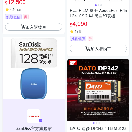
12,500
$
4.9
(
13
)
FUJIFILM 富士 ApeosPort Prin
t 3410SD A4 黑白印表機
挑戰低價
券
4,990
$
加入購物車
4
(
4
)
挑戰低價
券
加入購物車
SanDisk官方旗艦館
DATO 達多 DP342 1TB M.2 22