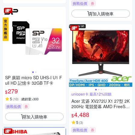
挑戰低價
券
加入購物車
SP 廣穎 micro SD UHS-I U1 F
ull HD 記憶卡 32GB TF卡
279
$
uniopen卡 最高12%回饋
5
(
10
)
總銷量>300
Acer 宏碁 XV272U X1 27型 2K
200Hz 電競螢幕 AMD FreeSyn
挑戰低價
券
c Premium
4,488
$
加入購物車
5
(
3
)
挑戰低價
券