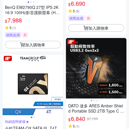
6,690
$
BenQ EW2790Q 27型 IPS 2K
5
(
5
)
16:9 100Hz影音護眼螢幕 (HD
MI/Type-C)
挑戰低價
券
7,988
$
加入購物車
5
(
1
)
挑戰低價
券
加入購物車
DATO 達多 ARES Amber Shiel
d Portable SSD 2TB Type C 外
接式固態硬碟(MAX讀1600MB/
6,840
$7,199
$
s 寫1500MB/s)
熱銷固態硬碟★
5
(
1
)
十銓TEAM-QX SATA III 【4T