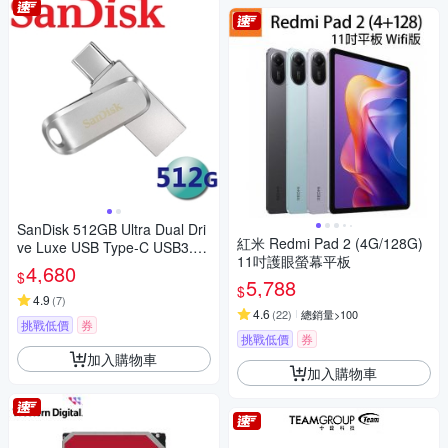
SanDisk 512GB Ultra Dual Dri
紅米 Redmi Pad 2 (4G/128G)
ve Luxe USB Type-C USB3.2
11吋護眼螢幕平板
雙用隨身碟
4,680
$
5,788
$
4.9
(
7
)
4.6
(
22
)
總銷量>100
挑戰低價
券
挑戰低價
券
加入購物車
加入購物車