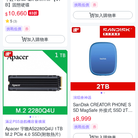
B】固態硬碟
挑戰低價
券
10,660
83折
$
加入購物車
5
(
3
)
挑戰低價
券
加入購物車
演唱會神器
SanDisk CREATOR PHONE S
SD MagSafe 外接式 SSD 2TB
(公司貨)
8,999
$
滿足PS5遊戲機容量擴展
挑戰低價
券
Apacer 宇瞻AS2280Q4U 1TB
M.2 PCle 4.0 SSD(附散熱片)
加入購物車