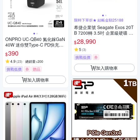
限時下單折★ 結帳金額25188
希捷企業號 Seagate Exos 20T
B 7200轉 3.5吋 企業級硬碟 ST
20000NM002H
ONPRO UC-QB40 氮化鎵GaN
28,990
$
40W 迷你雙Type-C PD快充充
5
(
3
)
電器
390
$
挑戰低價
券
4.9
(
23
)
總銷量>200
加入購物車
挑戰低價
券
贈品
加入購物車