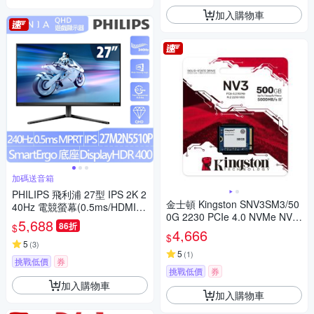
加入購物車
加碼送音箱
PHILIPS 飛利浦 27型 IPS 2K 2
金士頓 Kingston SNV3SM3/50
40Hz 電競螢幕(0.5ms/HDMI/
0G 2230 PCIe 4.0 NVMe NV3
抗藍光/零閃屏/Adaptive Sync)-
5,688
86折
$
SSD固態硬碟
27M2N5510P
4,666
$
5
(
3
)
5
(
1
)
挑戰低價
券
挑戰低價
券
加入購物車
加入購物車