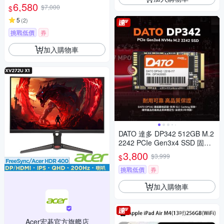
6,580
$7,000
$
5
(
2
)
挑戰低價
券
加入購物車
DATO 達多 DP342 512GB M.2
2242 PCIe Gen3x4 SSD 固態
硬碟(最高達讀:2500MB/s 寫:1
3,800
$3,999
$
700MB/s)
挑戰低價
券
加入購物車
Acer宏碁官方旗艦店