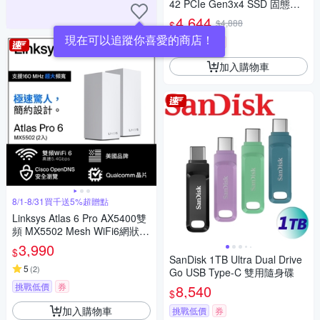
42 PCIe Gen3x4 SSD 固態硬
碟(最高達讀:2500MB/s 寫:170
4,644
$4,888
$
0MB/s)
現在可以追蹤你喜愛的商店！
挑戰低價
券
加入購物車
8/1-8/31買千送5%超贈點
Linksys Atlas 6 Pro AX5400雙
頻 MX5502 Mesh WiFi6網狀路
由器(兩入)
3,990
$
SanDisk 1TB Ultra Dual Drive
5
(
2
)
Go USB Type-C 雙用隨身碟
挑戰低價
券
8,540
$
加入購物車
挑戰低價
券