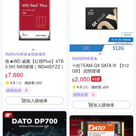
熱銷NAS硬碟★限購優惠
熱銷固態硬碟★
推★WD 威騰【紅標Plus】4TB
十銓TEAM-QX SATA III 【512
3.5吋 NAS硬碟 ( WD40EFZZ )
GB】 固態硬碟
7,690
$
2,050
83折
$
4.8
(
13
)
總銷量>200
4.9
(
22
)
總銷量>200
挑戰低價
券
挑戰低價
券
加入購物車
加入購物車