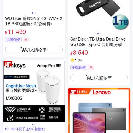
WD Blue 藍標SN5100 NVMe 2
TB SSD固態硬碟(公司貨)
11,490
$
SanDisk 1TB Ultra Dual Drive
挑戰低價
券
Go USB Type-C 雙用隨身碟
加入購物車
8,540
$
5
(
6
)
挑戰低價
券
加入購物車
8/1-8/31買千送5%超贈點