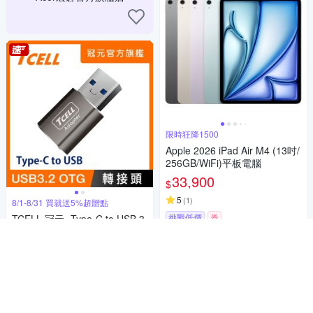
限時狂降1500
Apple 2026 iPad Air M4 (13吋/
256GB/WiFi)平板電腦
33,900
$
5
(
1
)
8/1-8/31 買就送5%超贈點
挑戰低價
券
TCELL 冠元- Type-C to USB 3.
2 A 高速高質感轉接頭(太空灰)
加入購物車
189
$
5
(
22
)
總銷量>100
挑戰低價
券
加入購物車