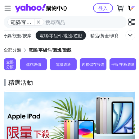
Yahoo購物中心
登入
電腦/零組
件/週邊/遊
/冷氣/視聽/按摩
電腦/零組件/週邊/遊戲
精品/黃金/珠寶/手錶
戲
全部分類
電腦/零組件/週邊/遊戲
全部
儲存設備
電腦週邊
內接儲存設備
平板/平板週邊
分類
精選活動