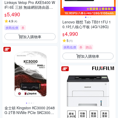
Linksys Velop Pro AXE5400 W
iFi 6E 三頻 無線網狀路由器MX
6202-AH(二入)
5,490
$
4.9
(
4
)
Lenovo 聯想 Tab TB311FU 1
0.1吋八核心平板 (4G/128G)
挑戰低價
券
4,990
$
加入購物車
5
(
1
)
挑戰低價
券
贈品
加入購物車
金士頓 Kingston KC3000 2048
G 2TB NVMe PCIe SKC3000
D/2048G SSD 固態硬碟