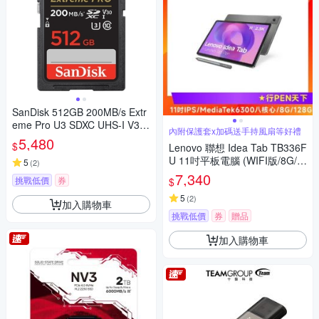
SanDisk 512GB 200MB/s Extr
eme Pro U3 SDXC UHS-I V30
內附保護套x加碼送手持風扇等好禮
記憶卡
5,480
$
Lenovo 聯想 Idea Tab TB336F
U 11吋平板電腦 (WIFI版/8G/1
5
(
2
)
28G)
7,340
挑戰低價
券
$
5
(
2
)
加入購物車
挑戰低價
券
贈品
加入購物車