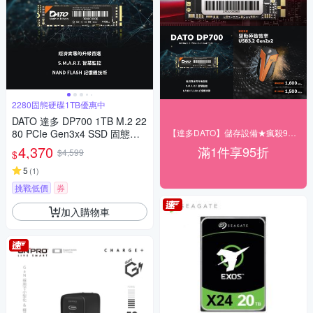
2280固態硬碟1TB優惠中
DATO 達多 DP700 1TB M.2 22
80 PCIe Gen3x4 SSD 固態硬
【達多DATO】儲存設備★瘋殺95折
碟(最高達讀:2500MB/s 寫:170
4,370
滿1件享95折
$4,599
$
0MB/s)
5
(
1
)
挑戰低價
券
加入購物車