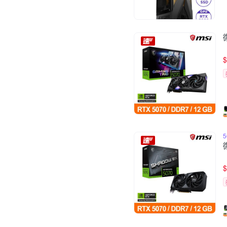
$
5
$