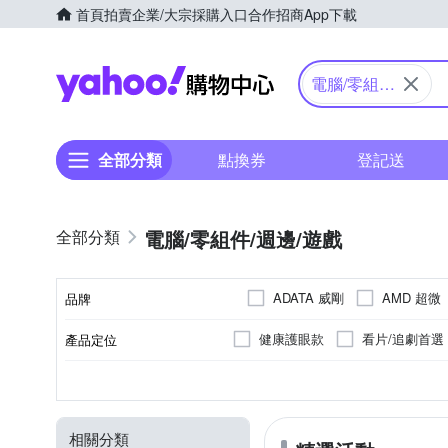
首頁
拍賣
企業/大宗採購入口
合作招商
App下載
Yahoo購物中心
電腦/零組
件/週邊/遊
戲
全部分類
點換券
登記送
電腦/零組件/週邊/遊戲
ADATA 威剛
AMD 超微
品牌
BenQ 明基
Brother 兄
健康護眼款
看片/追劇首選
產品定位
品牌名稱
ESENSE 逸盛
FOXXR
大坪數救星
SOHO中小企
黑色列印
無線滑鼠
護眼
零閃屏
彩色列印
抗藍光
通用
128GB
Windows
1TB
micro SDXC
MAC
256GB
顏色
功能
容量
類型
特殊功能
適用系統
Kingston 金士頓
Kaspe
電競飆速分享器
5G行動分
遊戲機擴容
無線鍵盤滑鼠組
90度樞軸旋轉
傳輸
外接盒
霧
Mercusys 水星
MSI 微
相關分類