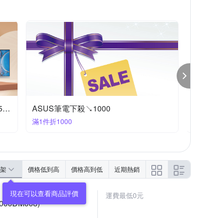
ViewSonic 優派
UAG
V-smart
Acer限時下殺95折
微星限
滿1件享95折
滿1件享
架
價格低到高
價格高到低
近期熱銷
運費最低0元
000DM008)