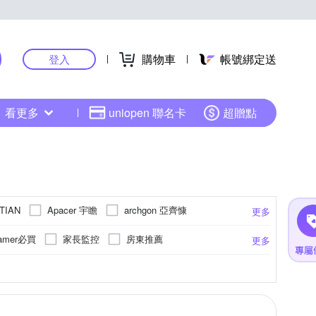
購物車
帳號綁定送
登入
看更多
uniopen 聯名卡
超贈點
Apacer 宇瞻
archgon 亞齊慷
TIAN
更多
ukepos 皇威國際
DATO 達多
E-books
amer必買
家長監控
房東推薦
更多
INTOPIC 廣鼎
j5create 凱捷
影/設計職人款
4G行動分享
WiFi 6
體
機身
鋼化
無線鍵盤
玻璃
四個揚聲器
行車監控/監控攝影
USB風扇
左右旋轉
GB
6TB
4K
5TB
更多
更多
更多
ar 雷克沙
Micron 美光
Microsoft 微軟
azer 雷蛇
SAMSUNG 三星
SanDisk 晟碟