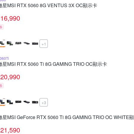
微星MSI RTX 5060 8G VENTUS 3X OC顯示卡
16,990
券
+1
060Ti
微星MSI RTX 5060 Ti 8G GAMING TRIO OC顯示卡
20,990
券
+3
微星MSI GeForce RTX 5060 Ti 8G GAMING TRIO OC WHIT
21,590