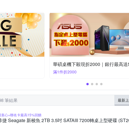
n Power 廣穎
TCELL 冠元
Team 十銓
Targus
TP-Link
ZyXEL 合勤
伽利略
其他品牌
蒙恬
ZOWIE
Acer螢幕滿2件折$100
滿2件折100
98 筆結果
最新上
購衷心+聯名卡最高15%回饋
希捷 Seagate 新梭魚 2TB 3.5吋 SATAIII 7200轉桌上型硬碟 (ST2