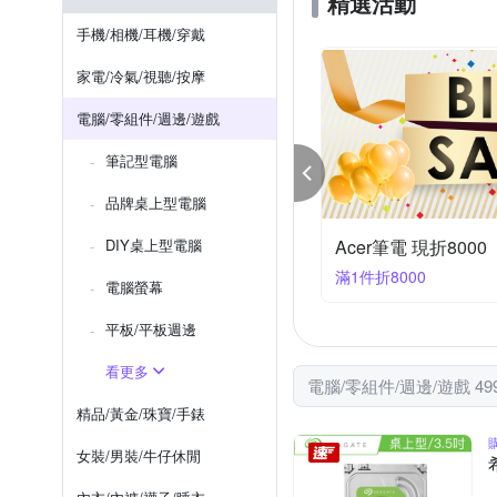
精選活動
SEAGATE 希捷
Silico
手機/相機/耳機/穿戴
WD 威騰
Xiaomi 小米
家電/冷氣/視聽/按摩
電腦/零組件/週邊/遊戲
筆記型電腦
品牌桌上型電腦
US筆電下殺↘1000
DIY桌上型電腦
螢幕限時下殺96折
件折1000
滿1件享96折
電腦螢幕
平板/平板週邊
看更多
電腦/零組件/週邊/遊戲 49
精品/黃金/珠寶/手錶
女裝/男裝/牛仔休閒