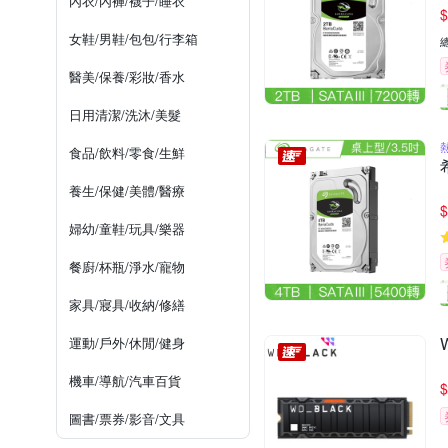
內衣/內褲/襪子/睡衣
$
女鞋/男鞋/包包/行李箱
醫美/保養/彩妝/香水
日用清潔/洗沐/美髮
食品/飲料/零食/生鮮
養生/保健/美體/醫療
$
婦幼/童鞋/玩具/樂器
餐廚/杯瓶/淨水/寵物
家具/寢具/收納/修繕
運動/戶外/休閒/健身
機車/導航/汽車百貨
$
圖書/票券/影音/文具