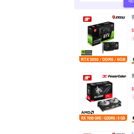
現
$
$
5