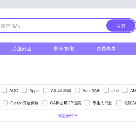
搜尋
必逛好店
刷卡/超取
會員專享
ASUS 華碩
Acer 宏碁
AOC
Apple
aibo
AN
弟牌
Canon 佳能
CORSAIR 海盜船
D
D-Link
DIKE
Gigabit高速傳輸
OA辦公用CP值高
學生入門款
電競G
AY 狐鐳
Gigastone 立達國際
GIGABYTE 技嘉
HP 惠普
業
美型
Mesh全覆蓋
VPN翻牆神機
專業攝
WiFi 7
抗刮
USB HUB 集線器
抗指紋
電競
運動攝影
有線鍵盤
窄邊框
無
疏油
廣視角
抗潑水
有線滑鼠
無
抗衝擊
無
防毒軟
超薄
64GB
HDR
PC
Android
2TB
512GB
Linux
SDXC
32GB
iOS
4TB
2K
16
展開全部
rsky 卡巴斯基
Lenovo 聯想
Logitech 羅技
Lex
KINYO
享
其他
面
充電
透氣
機械鍵盤
抗藍光
防眩
其他USB週邊
靜電式
micro SD
micro SDHC
星
PHILIPS 飛利浦
R
ONPRO
PIODATA
RASTO