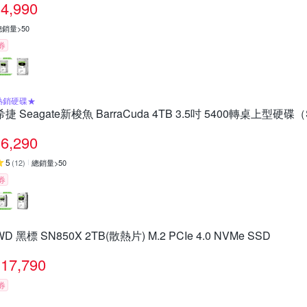
4,990
總銷量>50
券
熱銷硬碟★
希捷 Seagate新梭魚 BarraCuda 4TB 3.5吋 5400轉桌上型硬碟（
6,290
5
(
12
)
總銷量>50
券
WD 黑標 SN850X 2TB(散熱片) M.2 PCIe 4.0 NVMe SSD
17,790
券