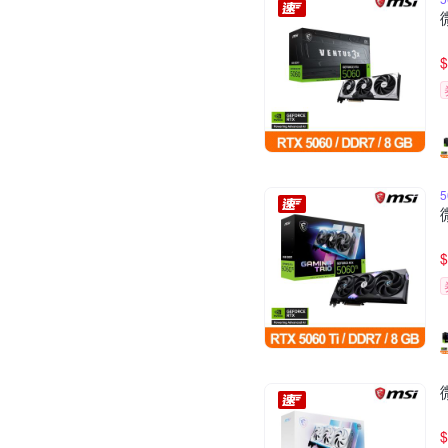
$
5
$
$