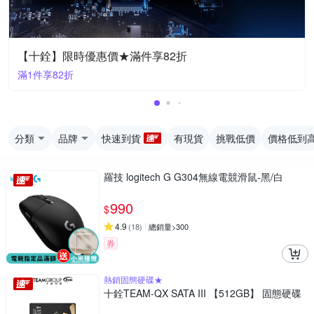
【十銓】限時優惠價★滿件享82折
滿1件享82折
分類
品牌
快速到貨
有現貨
挑戰低價
價格低到
羅技 logitech G G304無線電競滑鼠-黑/白
990
$
4.9
(
18
)
總銷量>300
券
熱銷固態硬碟★
十銓TEAM-QX SATA III 【512GB】 固態硬碟