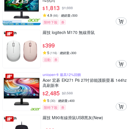
hz抗閃
1,813
$
$
1,888
4.9
(
66
)
總銷量>500
限時下殺
券
羅技 logitech M170 無線滑鼠
399
$
5
(
116
)
總銷量>300
活動
券
uniopen卡 最高12%回饋
Acer 宏碁 EK271 P6 27吋節能護眼螢幕 144hz
高刷新率
2,485
$
$
2,588
5
(
30
)
總銷量>400
限時下殺
券
羅技 M90有線滑鼠USB黑灰(New)