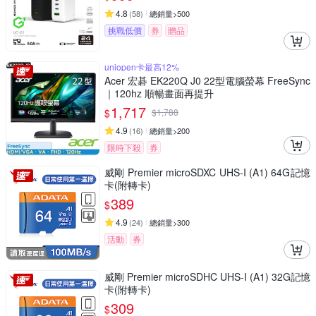
4.8
(
58
)
總銷量>500
挑戰低價
券
贈品
uniopen卡最高12%
Acer 宏碁 EK220Q J0 22型電腦螢幕 FreeSync
｜120hz 順暢畫面再提升
1,717
$
$
1,788
4.9
(
16
)
總銷量>200
限時下殺
券
威剛 Premier microSDXC UHS-I (A1) 64G記憶
卡(附轉卡)
389
$
4.9
(
24
)
總銷量>300
活動
券
威剛 Premier microSDHC UHS-I (A1) 32G記憶
卡(附轉卡)
309
$