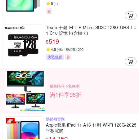
5
(
1
)
券
Team 十銓 ELITE Micro SDXC 128G UHS-I U
1 C10 記憶卡(含轉卡)
519
$
4.8
(
48
)
總銷量>200
挑戰低價
券
螢幕限時下殺96折
滿1件享96折
熱銷補貨到
Apple蘋果 iPad 11 A16 11吋 Wi-Fi 128G-2025
平板電腦
14,150