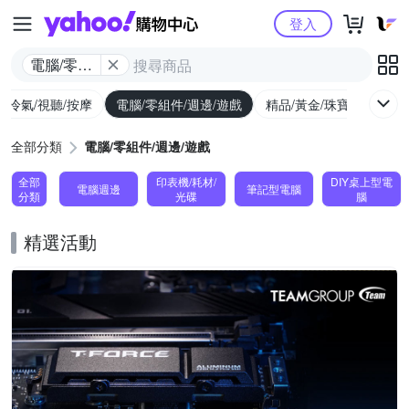
Yahoo購物中心
登入
電腦/零組
件/週邊/遊
/冷氣/視聽/按摩
電腦/零組件/週邊/遊戲
精品/黃金/珠寶/手錶
戲
全部分類
電腦/零組件/週邊/遊戲
全部
印表機/耗材/
DIY桌上型電
電腦週邊
筆記型電腦
分類
光碟
腦
精選活動