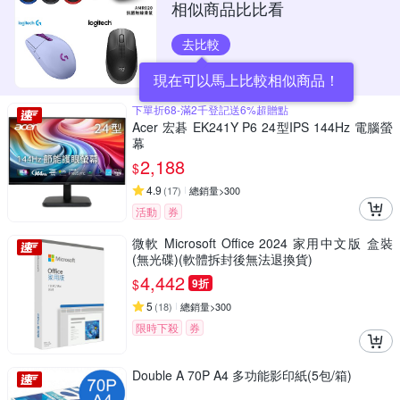
相似商品比比看
去比較
現在可以馬上比較相似商品！
下單折68-滿2千登記送6%超贈點
Acer 宏碁 EK241Y P6 24型IPS 144Hz 電腦螢
幕
2,188
$
4.9
(
17
)
總銷量>300
活動
券
微軟 Microsoft Office 2024 家用中文版 盒裝
(無光碟)(軟體拆封後無法退換貨)
4,442
$
9折
5
(
18
)
總銷量>300
限時下殺
券
Double A 70P A4 多功能影印紙(5包/箱)