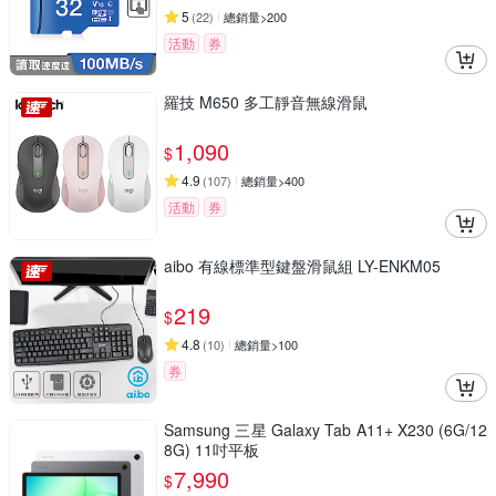
5
(
22
)
總銷量>200
活動
券
羅技 M650 多工靜音無線滑鼠
1,090
$
4.9
(
107
)
總銷量>400
活動
券
aibo 有線標準型鍵盤滑鼠組 LY-ENKM05
219
$
4.8
(
10
)
總銷量>100
券
Samsung 三星 Galaxy Tab A11+ X230 (6G/12
8G) 11吋平板
7,990
$