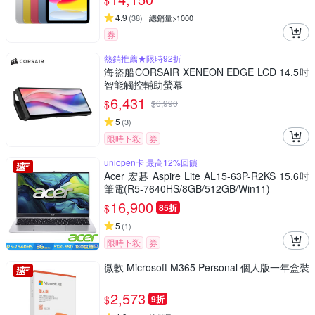
$
4.9
(
38
)
總銷量>1000
券
熱銷推薦★限時92折
海盜船CORSAIR XENEON EDGE LCD 14.5吋
智能觸控輔助螢幕
6,431
$
$
6,990
5
(
3
)
限時下殺
券
uniopen卡 最高12%回饋
Acer 宏碁 Aspire Lite AL15-63P-R2KS 15.6吋
筆電(R5-7640HS/8GB/512GB/Win11)
16,900
$
85折
5
(
1
)
限時下殺
券
微軟 Microsoft M365 Personal 個人版一年盒裝
2,573
$
9折