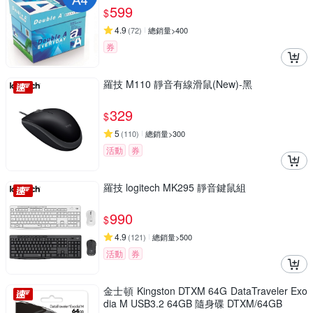
599
$
4.9
(
72
)
總銷量>400
券
羅技 M110 靜音有線滑鼠(New)-黑
329
$
5
(
110
)
總銷量>300
活動
券
羅技 logitech MK295 靜音鍵鼠組
990
$
4.9
(
121
)
總銷量>500
活動
券
金士頓 Kingston DTXM 64G DataTraveler Exo
dia M USB3.2 64GB 隨身碟 DTXM/64GB