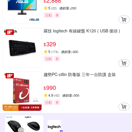
2,888
$
5
(
22
)
總銷量>200
活動
券
羅技 logitech 有線鍵盤 K120 ( USB 接頭 )
329
$
5
(
174
)
總銷量>300
活動
券
趨勢PC-cillin 防毒版 三年一台防護 盒裝
990
$
4.9
(
42
)
總銷量>500
活動
券