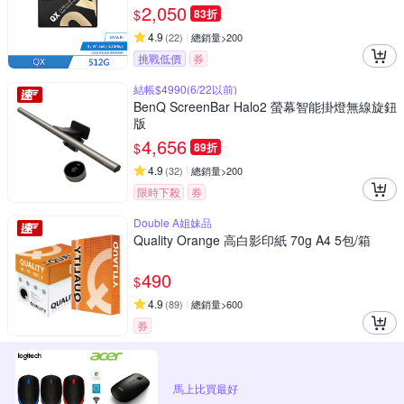
2,050
$
83折
4.9
(
22
)
總銷量>200
挑戰低價
券
結帳$4990(6/22以前)
BenQ ScreenBar Halo2 螢幕智能掛燈無線旋鈕
版
4,656
$
89折
4.9
(
32
)
總銷量>200
限時下殺
券
Double A姐妹品
Quality Orange 高白影印紙 70g A4 5包/箱
490
$
4.9
(
89
)
總銷量>600
券
馬上比買最好