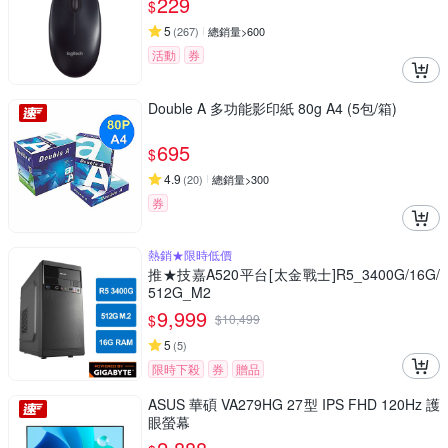
229
$
5
(
267
)
總銷量>600
活動
券
Double A 多功能影印紙 80g A4 (5包/箱)
695
$
4.9
(
20
)
總銷量>300
券
熱銷★限時低價
推★技嘉A520平台[太金戰士]R5_3400G/16G/
512G_M2
9,999
$
$
10,499
5
(
5
)
限時下殺
券
贈品
ASUS 華碩 VA279HG 27型 IPS FHD 120Hz 護
眼螢幕