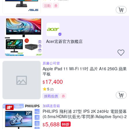
活動
券
Acer宏碁官方旗艦店
原廠公司貨
Apple iPad 11 Wi-Fi 11吋 晶片 A16 256G 蘋果
平板
17,400
$
5
(
2
)
挑戰低價
券
加碼送音箱
PHILIPS 飛利浦 27型 IPS 2K 240Hz 電競螢幕
(0.5ms/HDMI/抗藍光/零閃屏/Adaptive Sync)-2
7M2N5510P
5,688
$
86折