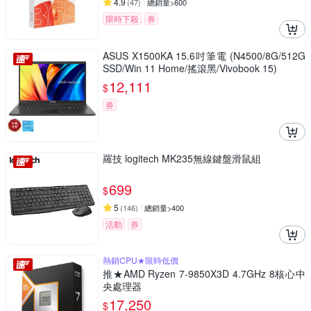
4.9
(
47
)
總銷量>600
限時下殺
券
ASUS X1500KA 15.6吋筆電 (N4500/8G/512G
SSD/Win 11 Home/搖滾黑/Vivobook 15)
12,111
$
券
羅技 logitech MK235無線鍵盤滑鼠組
699
$
5
(
146
)
總銷量>400
活動
券
熱銷CPU★限時低價
推★AMD Ryzen 7-9850X3D 4.7GHz 8核心中
央處理器
17,250
$