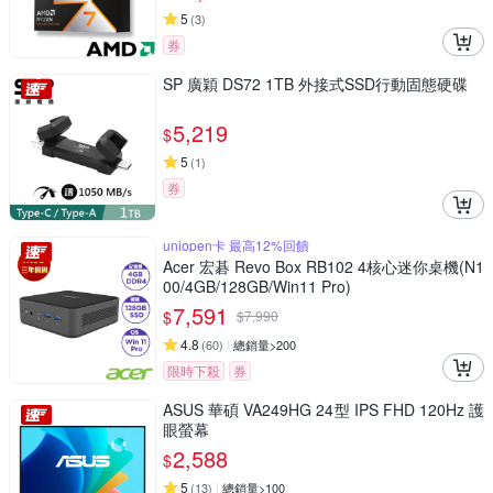
5
(
3
)
券
SP 廣穎 DS72 1TB 外接式SSD行動固態硬碟
5,219
$
5
(
1
)
券
uniopen卡 最高12%回饋
Acer 宏碁 Revo Box RB102 4核心迷你桌機(N1
00/4GB/128GB/Win11 Pro)
7,591
$
$
7,990
4.8
(
60
)
總銷量>200
限時下殺
券
ASUS 華碩 VA249HG 24型 IPS FHD 120Hz 護
眼螢幕
2,588
$
5
(
13
)
總銷量>100