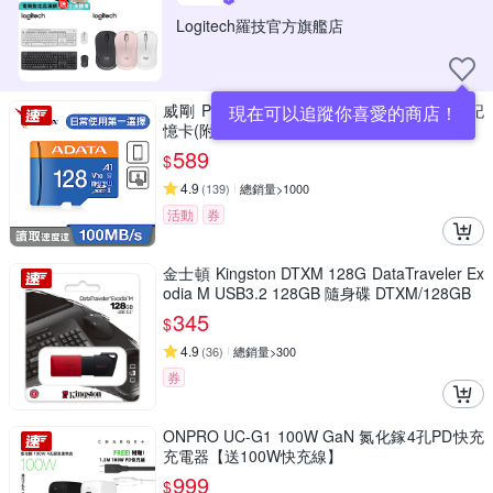
Logitech羅技官方旗艦店
威剛 Premier microSDXC UHS-I (A1) 128G記
現在可以追蹤你喜愛的商店！
憶卡(附轉卡)
589
$
4.9
(
139
)
總銷量>1000
活動
券
金士頓 Kingston DTXM 128G DataTraveler Ex
odia M USB3.2 128GB 隨身碟 DTXM/128GB
345
$
4.9
(
36
)
總銷量>300
券
ONPRO UC-G1 100W GaN 氮化鎵4孔PD快充
充電器【送100W快充線】
999
$