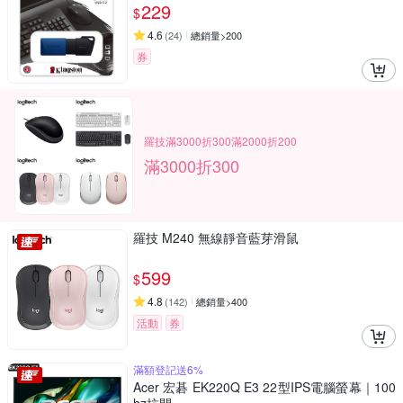
229
$
4.6
(
24
)
總銷量>200
券
羅技滿3000折300滿2000折200
滿3000折300
羅技 M240 無線靜音藍芽滑鼠
599
$
4.8
(
142
)
總銷量>400
活動
券
滿額登記送6%
Acer 宏碁 EK220Q E3 22型IPS電腦螢幕｜100