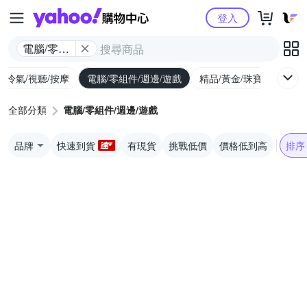
Yahoo購物中心
登入
電腦/零組
件/週邊/遊
/冷氣/視聽/按摩
電腦/零組件/週邊/遊戲
精品/黃金/珠寶/手錶
戲
全部分類
電腦/零組件/週邊/遊戲
品牌
快速到貨
有現貨
挑戰低價
價格低到高
排序