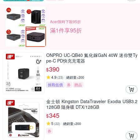
Acer限時下殺95折
滿1件享95折
ONPRO UC-QB40 氮化鎵GaN 40W 迷你雙Ty
pe-C PD快充充電器
390
$
4.9
(
23
)
總銷量>200
挑戰低價
券
贈品
金士頓 Kingston DataTraveler Exodia USB3.2
128GB 隨身碟 DTX/128GB
345
$
5
(
22
)
總銷量>200
券