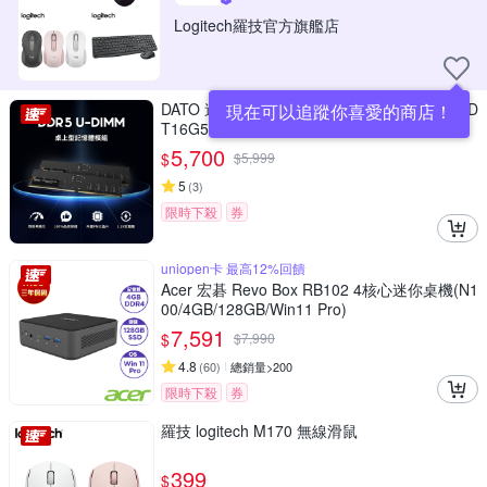
Logitech羅技官方旗艦店
DATO 達多 DDR5 5600 16GB 桌上型記憶體(D
現在可以追蹤你喜愛的商店！
T16G5DU56)
5,700
$
$
5,999
5
(
3
)
限時下殺
券
uniopen卡 最高12%回饋
Acer 宏碁 Revo Box RB102 4核心迷你桌機(N1
00/4GB/128GB/Win11 Pro)
7,591
$
$
7,990
4.8
(
60
)
總銷量>200
限時下殺
券
羅技 logitech M170 無線滑鼠
399
$