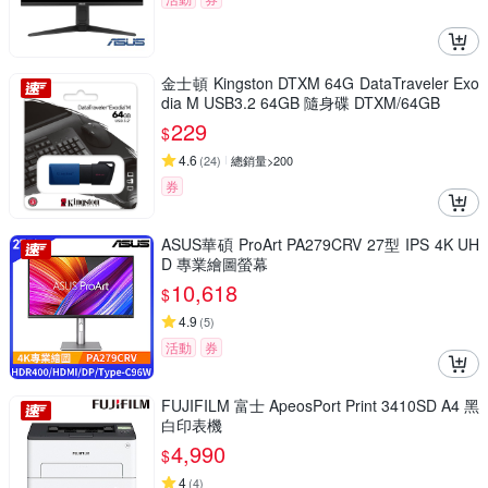
金士頓 Kingston DTXM 64G DataTraveler Exo
dia M USB3.2 64GB 隨身碟 DTXM/64GB
229
$
4.6
(
24
)
總銷量>200
券
ASUS華碩 ProArt PA279CRV 27型 IPS 4K UH
D 專業繪圖螢幕
10,618
$
4.9
(
5
)
活動
券
FUJIFILM 富士 ApeosPort Print 3410SD A4 黑
白印表機
4,990
$
4
(
4
)