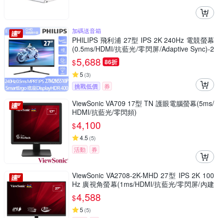
加碼送音箱
PHILIPS 飛利浦 27型 IPS 2K 240Hz 電競螢幕
(0.5ms/HDMI/抗藍光/零閃屏/Adaptive Sync)-2
7M2N5510P
5,688
$
86折
5
(
3
)
挑戰低價
券
ViewSonic VA709 17型 TN 護眼電腦螢幕(5ms/
HDMI/抗藍光/零閃頻)
4,100
$
4.5
(
5
)
活動
券
ViewSonic VA2708-2K-MHD 27型 IPS 2K 100
Hz 廣視角螢幕(1ms/HDMI/抗藍光/零閃屏/內建
喇叭)
4,588
$
5
(
5
)