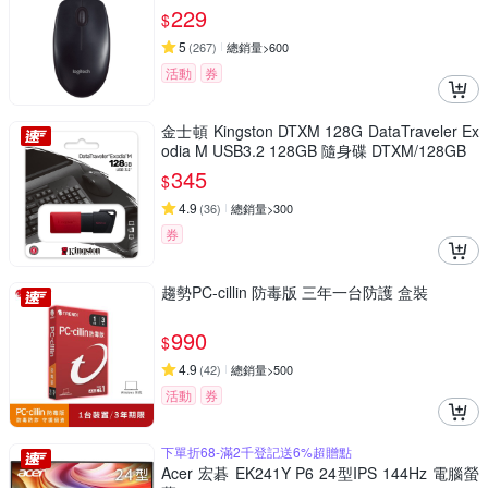
229
$
5
(
267
)
總銷量>600
活動
券
金士頓 Kingston DTXM 128G DataTraveler Ex
odia M USB3.2 128GB 隨身碟 DTXM/128GB
345
$
4.9
(
36
)
總銷量>300
券
趨勢PC-cillin 防毒版 三年一台防護 盒裝
990
$
4.9
(
42
)
總銷量>500
活動
券
下單折68-滿2千登記送6%超贈點
Acer 宏碁 EK241Y P6 24型IPS 144Hz 電腦螢