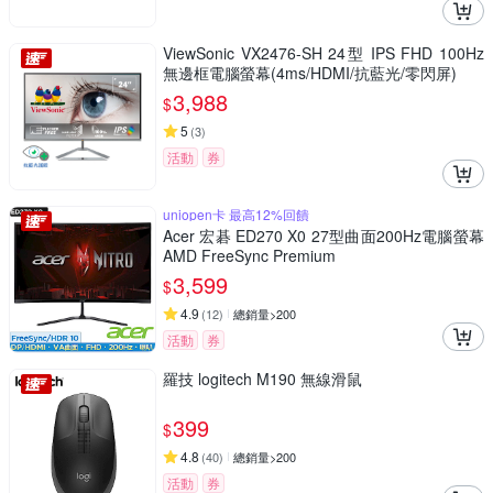
ViewSonic VX2476-SH 24型 IPS FHD 100Hz
無邊框電腦螢幕(4ms/HDMI/抗藍光/零閃屏)
3,988
$
5
(
3
)
活動
券
uniopen卡 最高12%回饋
Acer 宏碁 ED270 X0 27型曲面200Hz電腦螢幕
AMD FreeSync Premium
3,599
$
4.9
(
12
)
總銷量>200
活動
券
羅技 logitech M190 無線滑鼠
399
$
4.8
(
40
)
總銷量>200
活動
券