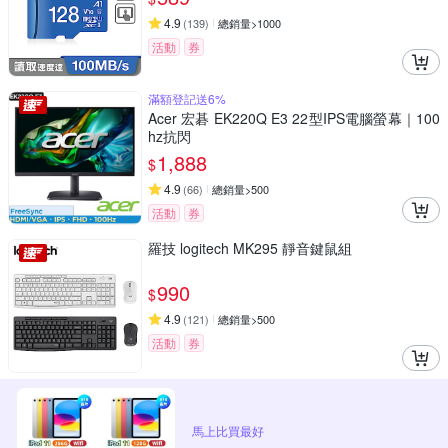
4.9
(
139
)
總銷量>1000
活動
券
滿額登記送6%
Acer 宏碁 EK220Q E3 22型IPS電腦螢幕｜100
hz抗閃
1,888
$
4.9
(
66
)
總銷量>500
活動
券
羅技 logitech MK295 靜音鍵鼠組
990
$
4.9
(
121
)
總銷量>500
活動
券
馬上比買最好