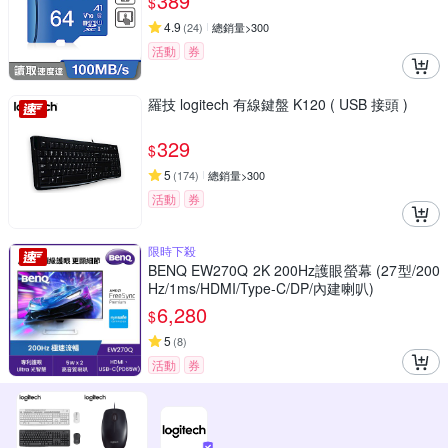
389
$
4.9
(
24
)
總銷量>300
活動
券
羅技 logitech 有線鍵盤 K120 ( USB 接頭 )
329
$
5
(
174
)
總銷量>300
活動
券
限時下殺
BENQ EW270Q 2K 200Hz護眼螢幕 (27型/200
Hz/1ms/HDMI/Type-C/DP/內建喇叭)
6,280
$
5
(
8
)
活動
券