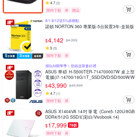
4.7
(
2
)
限時下殺
券
贈品
8/1-8/12送5%超贈點
諾頓 NORTON 360 專業版-5台裝置3年-盒裝版
4,142
$
$
4,359
5
(
5
)
限時下殺
券
潮玩AI開學季！登錄送限量好禮
ASUS 華碩 H-S500TER-714700007W 桌上型
電腦(i7-14700/16G/1T_SSD/DVD/SD/500W/W
in11 Home)
43,990
$
$
45,990
4.7
(
1
)
限時下殺
券
ASUS X1404VA 14吋筆電 (Core5-120U/8GB
DDR4/512G SSD/幻彩白/Vivobook 14)
17,999
$
79折
限時下殺
券