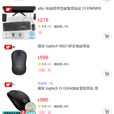
aibo 有線標準型鍵盤滑鼠組 LY-ENKM05
219
$
4.8
(
10
)
總銷量>100
券
羅技 logitech M221靜音無線滑鼠
599
$
4.9
(
41
)
總銷量>200
活動
券
熱銷第一名
羅技 logitech G G304無線電競滑鼠-黑
990
$
4.9
(
47
)
總銷量>200
活動
券