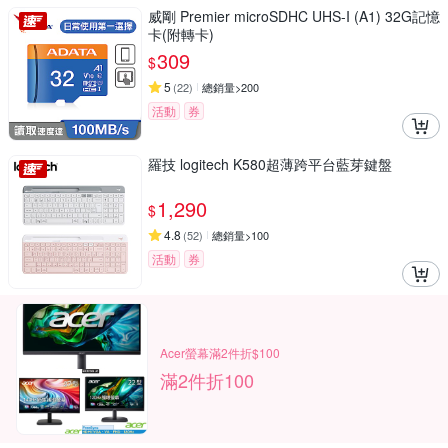
威剛 Premier microSDHC UHS-I (A1) 32G記憶
卡(附轉卡)
309
$
5
(
22
)
總銷量>200
活動
券
羅技 logitech K580超薄跨平台藍芽鍵盤
1,290
$
4.8
(
52
)
總銷量>100
活動
券
Acer螢幕滿2件折$100
滿2件折100