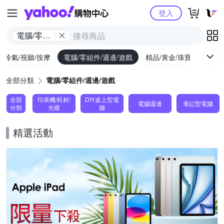
Yahoo購物中心
登入
電腦/零組
件/週邊/遊
/冷氣/視聽/按摩
電腦/零組件/週邊/遊戲
精品/黃金/珠寶/手錶
戲
全部分類
電腦/零組件/週邊/遊戲
全部
印表機/耗材/
DIY桌上型電
電腦週邊
筆記型電腦
分類
光碟
腦
精選活動