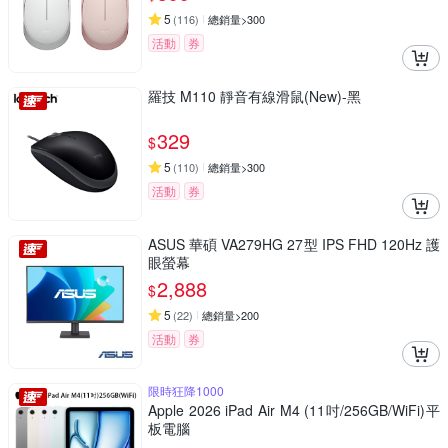
5
(
116
)
總銷量>300
活動
券
羅技 M110 靜音有線滑鼠(New)-黑
329
$
5
(
110
)
總銷量>300
活動
券
ASUS 華碩 VA279HG 27型 IPS FHD 120Hz 護
眼螢幕
2,888
$
5
(
22
)
總銷量>200
活動
券
限時狂降1000
Apple 2026 iPad Air M4 (11吋/256GB/WiFi)平
板電腦