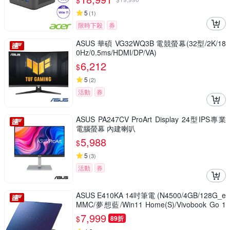
$
5
(
1
)
限時下殺
券
ASUS 華碩 VG32WQ3B 電競螢幕(32型/2K/18
0Hz/0.5ms/HDMI/DP/VA)
6,212
$
5
(
2
)
活動
券
ASUS PA247CV ProArt Display 24型IPS專業
電腦螢幕 內建喇叭
5,988
$
5
(
3
)
活動
券
ASUS E410KA 14吋筆電 (N4500/4GB/128G_e
MMC/夢想藍/Win11 Home(S)/Vivobook Go 1
4)
7,999
$
89折