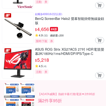
活動
券
結帳$4990(6/22以前)
BenQ ScreenBar Halo2 螢幕智能掛燈無線旋鈕
版
4,656
$
89折
4.9
(
32
)
總銷量>200
限時下殺
券
ASUS ROG Strix XG27ACS 27吋 HDR電競螢
幕2K/180Hz/1ms/HDMI/DP/IPS/Type-C
5,218
$
4.5
(
4
)
活動
券
【ADATA威剛】熱銷卡碟/行動電源▼2件95折
滿2件享95折