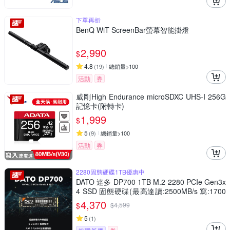
下單再折
BenQ WiT ScreenBar螢幕智能掛燈
2,990
$
4.8
(
19
)
總銷量>100
活動
券
威剛High Endurance microSDXC UHS-I 256G
記憶卡(附轉卡)
1,999
$
5
(
9
)
總銷量>100
活動
券
2280固態硬碟1TB優惠中
DATO 達多 DP700 1TB M.2 2280 PCIe Gen3x
4 SSD 固態硬碟(最高達讀:2500MB/s 寫:1700
MB/s)
4,370
$
$
4,599
5
(
1
)