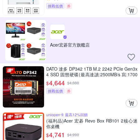
挑戰低價
券
Acer宏碁官方旗艦店
DATO 達多 DP342 1TB M.2 2242 PCIe Gen3x
4 SSD 固態硬碟(最高達讀:2500MB/s 寫:1700
MB/s)
4,644
$
$
4,888
挑戰低價
券
uniopen卡 最高12%回饋
(福利品)Acer 宏碁 Revo Box RB101 2核心迷
你桌機
4,741
$
$
4,990