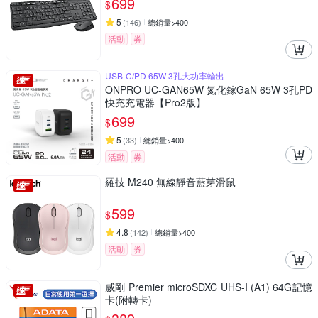
699
$
5
(
146
)
總銷量>400
活動
券
USB-C/PD 65W 3孔大功率輸出
ONPRO UC-GAN65W 氮化鎵GaN 65W 3孔PD
快充充電器【Pro2版】
699
$
5
(
33
)
總銷量>400
活動
券
羅技 M240 無線靜音藍芽滑鼠
599
$
4.8
(
142
)
總銷量>400
活動
券
威剛 Premier microSDXC UHS-I (A1) 64G記憶
卡(附轉卡)