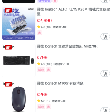
挑戰低價
券
羅技 logitech ALTO KEYS K98M 機械式無線鍵
盤
2,690
$
4.8
(
10
)
總銷量>100
券
羅技 logitech 無線滑鼠鍵盤組 MK270R
799
$
4.9
(
136
)
總銷量>100
活動
券
羅技 logitech M100r 有線滑鼠
269
$
5
(
191
)
總銷量>200
活動
券