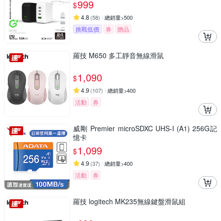
999
$
4.8
(
58
)
總銷量>500
挑戰低價
券
贈品
羅技 M650 多工靜音無線滑鼠
1,090
$
4.9
(
107
)
總銷量>400
活動
券
威剛 Premier microSDXC UHS-I (A1) 256G記
憶卡
1,099
$
4.9
(
37
)
總銷量>400
活動
券
羅技 logitech MK235無線鍵盤滑鼠組