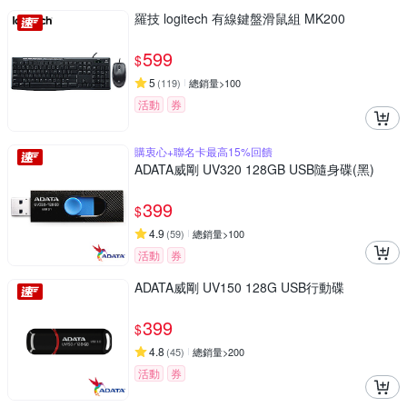
羅技 logitech 有線鍵盤滑鼠組 MK200
599
$
5
(
119
)
總銷量>100
活動
券
購衷心+聯名卡最高15%回饋
ADATA威剛 UV320 128GB USB隨身碟(黑)
399
$
4.9
(
59
)
總銷量>100
活動
券
ADATA威剛 UV150 128G USB行動碟
399
$
4.8
(
45
)
總銷量>200
活動
券