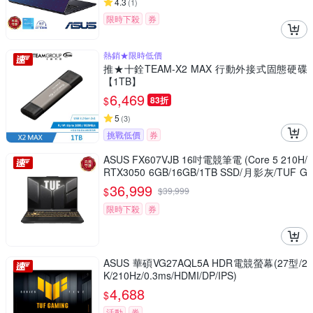
4.3
(
1
)
限時下殺
券
熱銷★限時低價
推★十銓TEAM-X2 MAX 行動外接式固態硬碟
【1TB】
6,469
$
83折
5
(
3
)
挑戰低價
券
ASUS FX607VJB 16吋電競筆電 (Core 5 210H/
RTX3050 6GB/16GB/1TB SSD/月影灰/TUF G
aming F16)
36,999
$
$
39,999
限時下殺
券
ASUS 華碩VG27AQL5A HDR電競螢幕(27型/2
K/210Hz/0.3ms/HDMI/DP/IPS)
4,688
$
活動
券