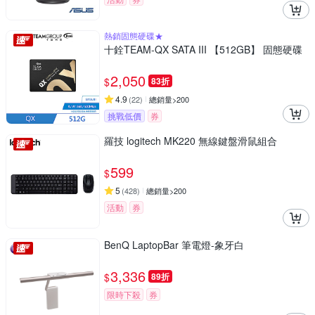
熱銷固態硬碟★
十銓TEAM-QX SATA III 【512GB】 固態硬碟
2,050
$
83折
4.9
(
22
)
總銷量>200
挑戰低價
券
羅技 logitech MK220 無線鍵盤滑鼠組合
599
$
5
(
428
)
總銷量>200
活動
券
BenQ LaptopBar 筆電燈-象牙白
3,336
$
89折
限時下殺
券