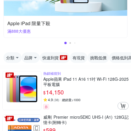
Apple iPad 限量下殺
滿888大優惠
分類
品牌
快速到貨
有現貨
挑戰低價
價格低到
熱銷補貨到
Apple蘋果 iPad 11 A16 11吋 Wi-Fi 128G-2025
平板電腦
14,150
$
4.9
(
38
)
總銷量>1000
券
威剛 Premier microSDXC UHS-I (A1) 128G記
憶卡(附轉卡)
589
$