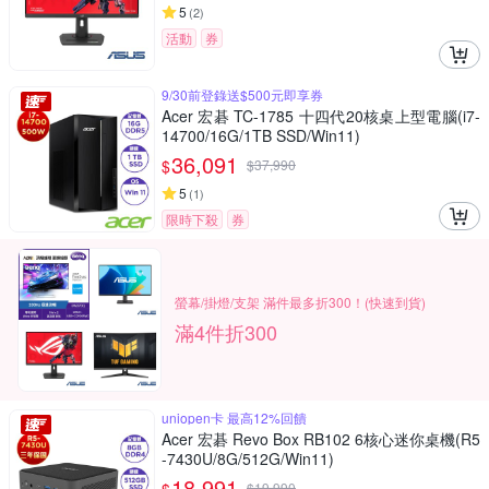
5
(
2
)
活動
券
9/30前登錄送$500元即享券
Acer 宏碁 TC-1785 十四代20核桌上型電腦(i7-
14700/16G/1TB SSD/Win11)
36,091
$
$
37,990
5
(
1
)
限時下殺
券
螢幕/掛燈/支架 滿件最多折300！(快速到貨)
滿4件折300
uniopen卡 最高12%回饋
Acer 宏碁 Revo Box RB102 6核心迷你桌機(R5
-7430U/8G/512G/Win11)
18,991
$
19,990