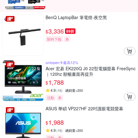
BenQ LaptopBar 筆電燈-夜空黑
3,336
$
89折
限時下殺
券
uniopen卡最高12%
Acer 宏碁 EK220Q J0 22型電腦螢幕 FreeSync
｜120hz 順暢畫面再提升
1,788
$
4.9
(
16
)
總銷量>200
活動
券
ASUS 華碩 VP227HF 22吋護眼電競螢幕
1,988
$
4.9
(
16
)
總銷量>200
活動
券