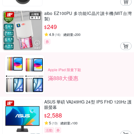
aibo EZ100PU 多功能IC晶片讀卡機(MIT台灣
製)
249
$
4.9
(
16
)
總銷量>200
券
Apple iPad 限量下殺
滿888大優惠
ASUS 華碩 VA249HG 24型 IPS FHD 120Hz 護
眼螢幕
2,588
$
5
(
13
)
總銷量>100
活動
券