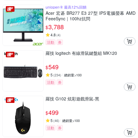
uniopen卡 最高12%回饋
Acer 宏碁 BR277 E3 27型 IPS電腦螢幕 AMD
FeeeSync｜100hz抗閃
3,788
$
4.8
(
4
)
活動
券
羅技 logitech 有線滑鼠鍵盤組 MK120
549
$
5
(
234
)
總銷量>100
活動
券
羅技 G102 炫彩遊戲滑鼠-黑
499
$
5
(
46
)
總銷量>100
活動
券