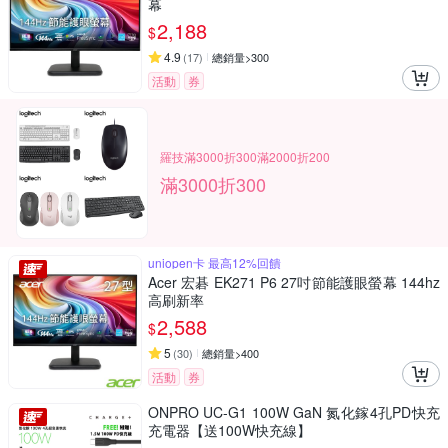
幕
2,188
$
4.9
(
17
)
總銷量>300
活動
券
羅技滿3000折300滿2000折200
滿3000折300
uniopen卡 最高12%回饋
Acer 宏碁 EK271 P6 27吋節能護眼螢幕 144hz
高刷新率
2,588
$
5
(
30
)
總銷量>400
活動
券
ONPRO UC-G1 100W GaN 氮化鎵4孔PD快充
充電器【送100W快充線】