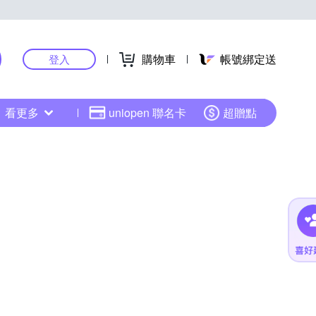
購物車
帳號綁定送
登入
看更多
uniopen 聯名卡
超贈點