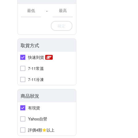
-
確定
取貨方式
快速到貨
7-11常溫
7-11冷凍
商品狀況
有現貨
Yahoo自營
評價4顆
以上