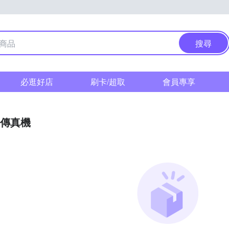
搜尋
必逛好店
刷卡/超取
會員專享
傳真機