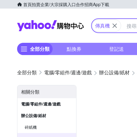
首頁
拍賣
企業/大宗採購入口
合作招商
App下載
Yahoo購物中心
傳真機
全部分類
點換券
登記送
電腦/零組件/週邊/遊戲
辦公設備/紙材
相關分類
電腦/零組件/週邊/遊戲
辦公設備/紙材
碎紙機