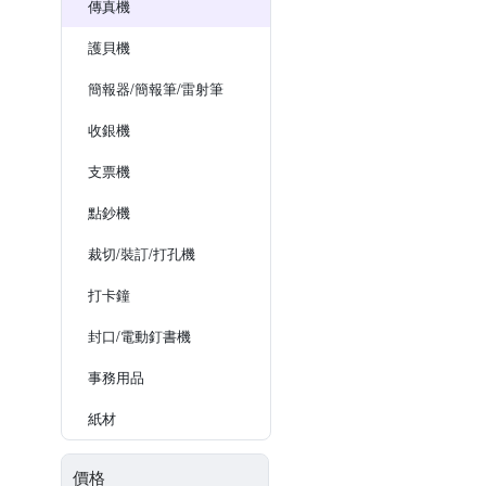
傳真機
護貝機
簡報器/簡報筆/雷射筆
收銀機
支票機
點鈔機
裁切/裝訂/打孔機
打卡鐘
封口/電動釘書機
事務用品
紙材
價格