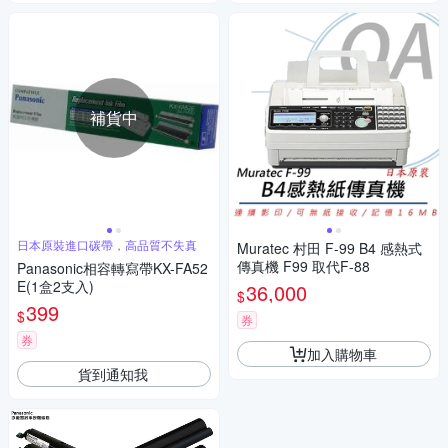
補貨中
日本原裝進口碳帶，高品質不失真
Muratec 村田 F-99 B4 感熱式
傳真機 F99 取代F-88
Panasonic相容轉寫帶KX-FA52
E(1盒2支入)
36,000
$
399
$
券
券
加入購物車
貨到通知我