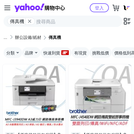
Yahoo購物中心
登入
傳真機
辦公設備/紙材
傳真機
分類
品牌
快速到貨
有現貨
挑戰低價
價格低到