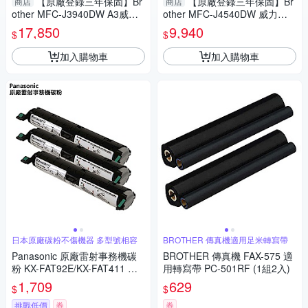
【原廠登錄三年保固】Br
【原廠登錄三年保固】Br
商店
商店
other MFC-J3940DW A3威力
other MFC-J4540DW 威力印
印輕連供旗艦版 雙紙匣商用網
輕連供彩色商用雙面網路雙紙
17,850
9,940
$
$
路傳真事務機
匣傳真事務機 印表機
加入購物車
加入購物車
日本原廠碳粉不傷機器 多型號相容
BROTHER 傳真機適用足米轉寫帶
Panasonic 原廠雷射事務機碳
BROTHER 傳真機 FAX-575 適
粉 KX-FAT92E/KX-FAT411 共
用轉寫帶 PC-501RF (1組2入)
用3入裝
1,709
629
$
$
挑戰低價
券
券