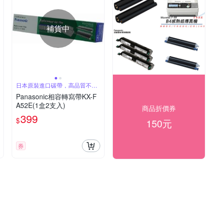
補貨中
日本原裝進口碳帶，高品質不失
真
Panasonic相容轉寫帶KX-F
A52E(1盒2支入)
商品折價券
399
$
150元
券