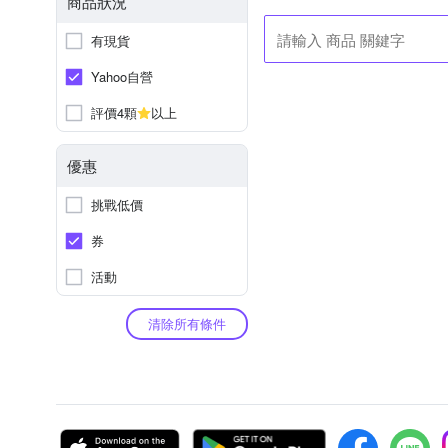
商品狀況
有現貨
Yahoo自營
評價4顆
以上
優惠
挑戰低價
券
活動
清除所有條件