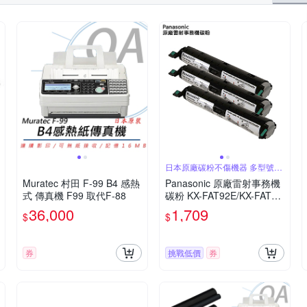
日本原廠碳粉不傷機器 多型號相
容
Muratec 村田 F-99 B4 感熱
Panasonic 原廠雷射事務機
式 傳真機 F99 取代F-88
碳粉 KX-FAT92E/KX-FAT41
1 共用3入裝
36,000
1,709
$
$
券
挑戰低價
券