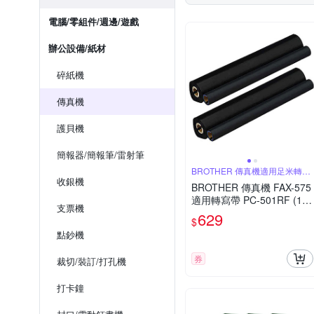
電腦/零組件/週邊/遊戲
辦公設備/紙材
碎紙機
傳真機
護貝機
簡報器/簡報筆/雷射筆
BROTHER 傳真機適用足米轉寫
帶
收銀機
BROTHER 傳真機 FAX-575
適用轉寫帶 PC-501RF (1組
支票機
2入)
629
$
點鈔機
券
裁切/裝訂/打孔機
打卡鐘