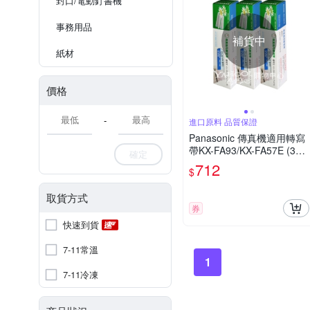
封口/電動釘書機
事務用品
補貨中
紙材
價格
-
進口原料 品質保證
Panasonic 傳真機適用轉寫
帶KX-FA93/KX-FA57E (3盒
確定
六入裝)
712
$
取貨方式
券
快速到貨
7-11常溫
1
7-11冷凍