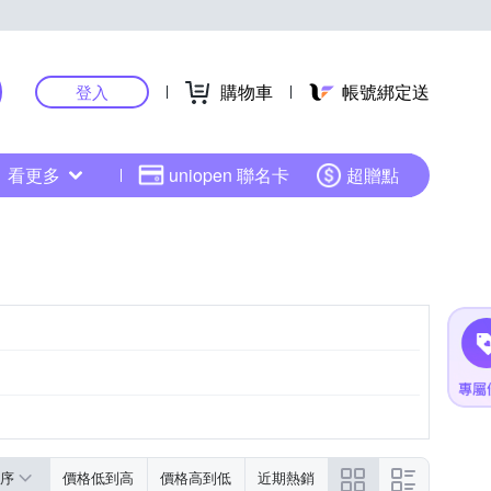
購物車
帳號綁定送
登入
看更多
uniopen 聯名卡
超贈點
序
價格低到高
價格高到低
近期熱銷