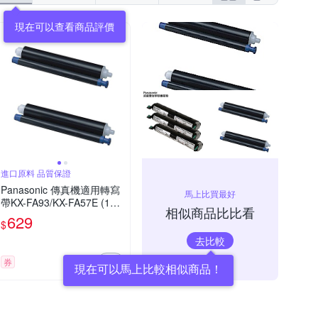
現在可以查看商品評價
進口原料 品質保證
Panasonic 傳真機適用轉寫
馬上比買最好
帶KX-FA93/KX-FA57E (1盒
相似商品比比看
二入 / 裸裝包)
629
$
去比較
券
現在可以馬上比較相似商品！