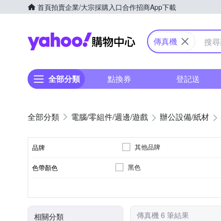
首頁
拍賣
企業/大宗採購入口
合作招商
App下載
Yahoo購物中心
傳真機
全部分類
點換券
登記送
電腦/零組件/週邊/遊戲
辦公設備/紙材
其他品牌
品牌
黑色
色帶顏色
品牌名稱
傳真機轉寫帶
Panasonic國際牌
2入
傳真紙
3入
6入
Brothe
類型
適用品牌
包裝
類別
傳真機 6 筆結果
相關分類