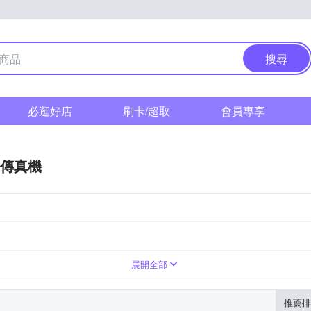
搜尋
必逛好店
刷卡/超取
會員專享
傳真機
r兄弟
展開全部
推薦排