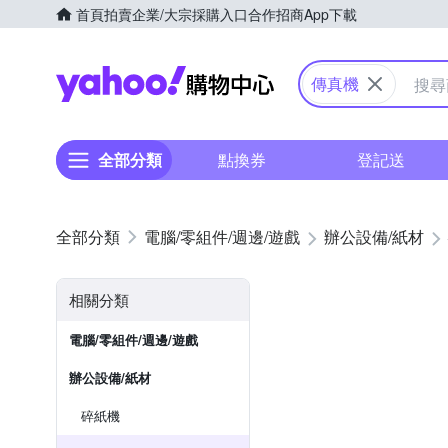
首頁
拍賣
企業/大宗採購入口
合作招商
App下載
Yahoo購物中心
傳真機
全部分類
點換券
登記送
電腦/零組件/週邊/遊戲
辦公設備/紙材
相關分類
電腦/零組件/週邊/遊戲
辦公設備/紙材
碎紙機