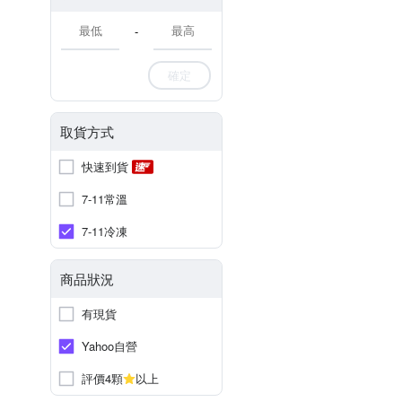
-
確定
取貨方式
快速到貨
7-11常溫
7-11冷凍
商品狀況
有現貨
Yahoo自營
評價4顆
以上