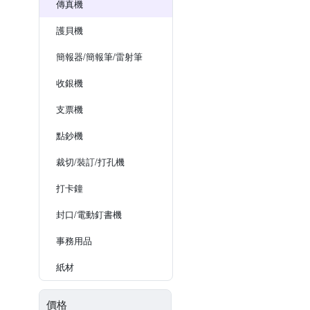
傳真機
護貝機
簡報器/簡報筆/雷射筆
收銀機
支票機
點鈔機
裁切/裝訂/打孔機
打卡鐘
封口/電動釘書機
事務用品
紙材
價格