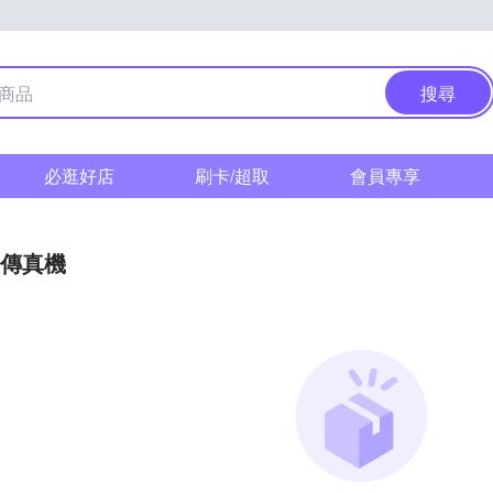
搜尋
必逛好店
刷卡/超取
會員專享
傳真機