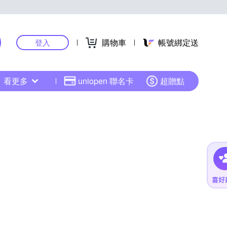
購物車
帳號綁定送
登入
看更多
uniopen 聯名卡
超贈點