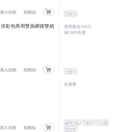
加入比較
找相似
可刷卡
力印輕連供彩色商用雙面網路雙紙
運費最低
100
元
滿
1000
免運
加入比較
找相似
可刷卡
免運費
超商付款
可刷卡
可分期
加入比較
找相似
零利率