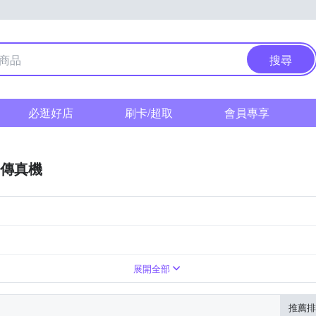
搜尋
必逛好店
刷卡/超取
會員專享
傳真機
r兄弟
展開全部
推薦排