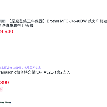
【原廠登錄三年保固】Brother MFC-J4540DW 威
商店
匣傳真事務機 印表機
9,940
日本原裝進口碳帶，高品質不失真
Panasonic相容轉寫帶KX-FA52E(1盒2支入)
399
券