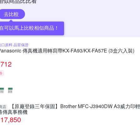
相似商品比比看
去比較
在可以馬上比較相似商品！
進口原料 品質保證
Panasonic 傳真機適用轉寫帶KX-FA93/KX-FA57E (3盒六入裝)
712
券
【原廠登錄三年保固】Brother MFC-J3940DW A3威
商店
路傳真事務機
17,850