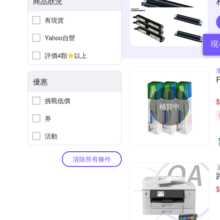
商品狀況
有現貨
Yahoo自營
現
評價4顆
以上
優惠
挑戰低價
$
補貨中
券
活動
清除所有條件
$