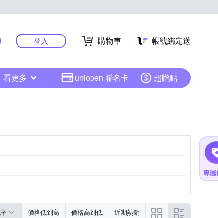
購物車
帳號綁定送
登入
看更多
uniopen 聯名卡
超贈點
序
價格低到高
價格高到低
近期熱銷