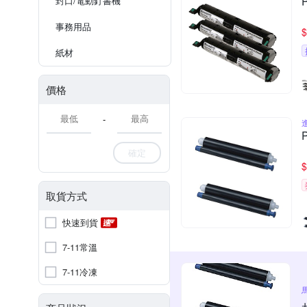
封口/電動釘書機
事務用品
$
紙材
價格
-
確定
$
取貨方式
快速到貨
7-11常溫
7-11冷凍