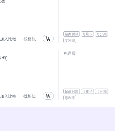
入裝
超商付款
可刷卡
可分期
加入比較
找相似
零利率
免運費
裝包)
超商付款
可刷卡
可分期
加入比較
找相似
零利率