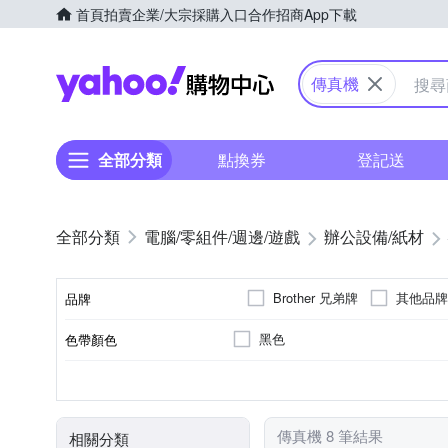
首頁
拍賣
企業/大宗採購入口
合作招商
App下載
Yahoo購物中心
傳真機
全部分類
點換券
登記送
電腦/零組件/週邊/遊戲
辦公設備/紙材
Brother 兄弟牌
其他品牌
品牌
黑色
色帶顏色
品牌名稱
傳真機轉寫帶
Panasonic國際牌
2入
傳真
A4普通紙
傳真紙
3入
影印
6入
Brothe
類型
適用品牌
包裝
功能
傳真規格
類別
傳真機 8 筆結果
相關分類