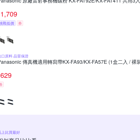
Panasonic 原廠雷射事務機碳粉 KX-FAT92E/KX-FAT411 共用3
1,709
挑戰低價
券
進口原料 品質保證
Panasonic 傳真機適用轉寫帶KX-FA93/KX-FA57E (1盒二入 / 裸
629
券
馬上比買最好