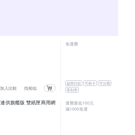
免運費
超商付款
可刷卡
可分期
加入比較
找相似
零利率
力印輕連供旗艦版 雙紙匣商用網
運費最低
100
元
滿
1000
免運