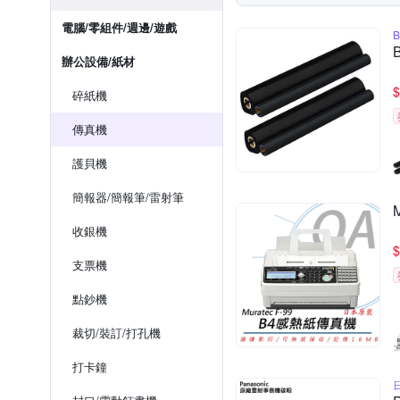
電腦/零組件/週邊/遊戲
辦公設備/紙材
$
碎紙機
傳真機
護貝機
簡報器/簡報筆/雷射筆
收銀機
$
支票機
點鈔機
裁切/裝訂/打孔機
打卡鐘