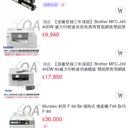
挑戰低價
券
【原廠登錄三年保固】Brother MFC-J45
商店
40DW 威力印輕連供彩色商用雙面網路雙紙匣
傳真事務機 印表機
9,940
$
【原廠登錄三年保固】Brother MFC-J39
商店
40DW A3威力印輕連供旗艦版 雙紙匣商用網路
傳真事務機
17,850
$
Muratec 村田 F-99 B4 感熱式 傳真機 F99 取代
F-88
36,000
$
券