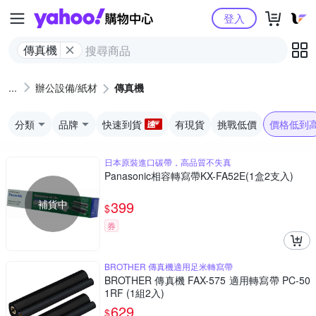
Yahoo購物中心
登入
傳真機
辦公設備/紙材
傳真機
分類
品牌
快速到貨
有現貨
挑戰低價
價格低到
日本原裝進口碳帶，高品質不失真
Panasonic相容轉寫帶KX-FA52E(1盒2支入)
補貨中
399
$
券
BROTHER 傳真機適用足米轉寫帶
BROTHER 傳真機 FAX-575 適用轉寫帶 PC-50
1RF (1組2入)
629
$