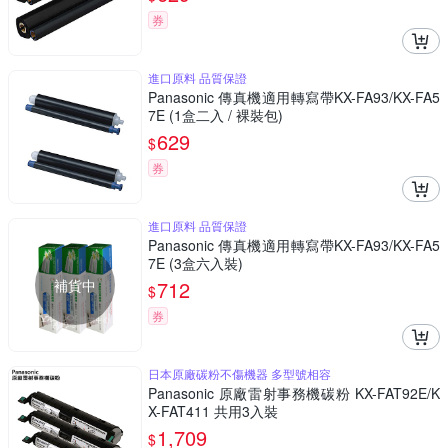
券
進口原料 品質保證
Panasonic 傳真機適用轉寫帶KX-FA93/KX-FA5
7E (1盒二入 / 裸裝包)
629
$
券
進口原料 品質保證
Panasonic 傳真機適用轉寫帶KX-FA93/KX-FA5
7E (3盒六入裝)
補貨中
712
$
券
日本原廠碳粉不傷機器 多型號相容
Panasonic 原廠雷射事務機碳粉 KX-FAT92E/K
X-FAT411 共用3入裝
1,709
$