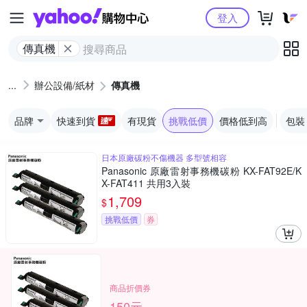
Yahoo購物中心
登入
傳真機
辦公設備/紙材
傳真機
品牌
快速到貨
有現貨
挑戰低價
價格低到高
包裝
日本原廠碳粉不傷機器 多型號相容
Panasonic 原廠雷射事務機碳粉 KX-FAT92E/K
X-FAT411 共用3入裝
1,709
$
挑戰低價
券
商品折價券
150元