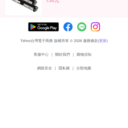
Yahoo台灣電子商務 版權所有 © 2026 服務條款(
更新
)
客服中心
|
關於我們
|
購物須知
網路安全
|
隱私權
|
分類地圖