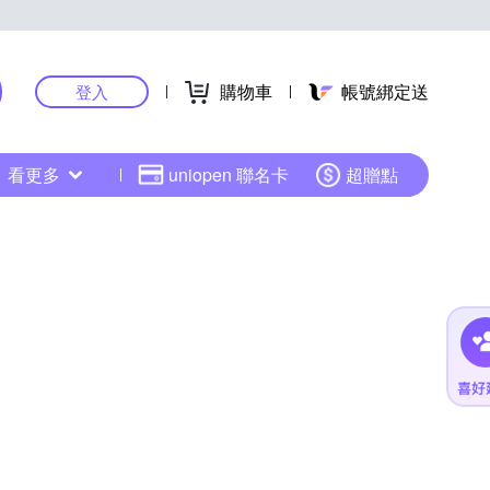
購物車
帳號綁定送
登入
看更多
uniopen 聯名卡
超贈點