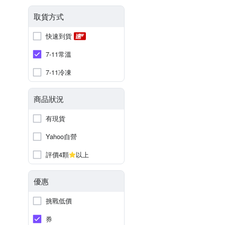
取貨方式
快速到貨
7-11常溫
7-11冷凍
商品狀況
有現貨
Yahoo自營
評價4顆
以上
優惠
挑戰低價
券