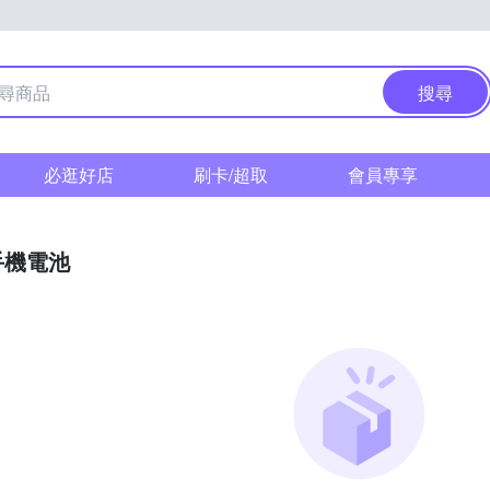
搜尋
必逛好店
刷卡/超取
會員專享
手機電池