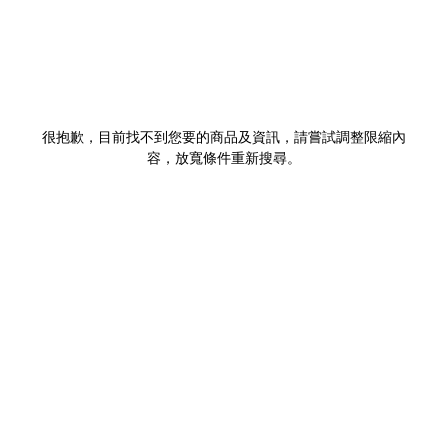
很抱歉，目前找不到您要的商品及資訊，請嘗試調整限縮內
容，放寬條件重新搜尋。