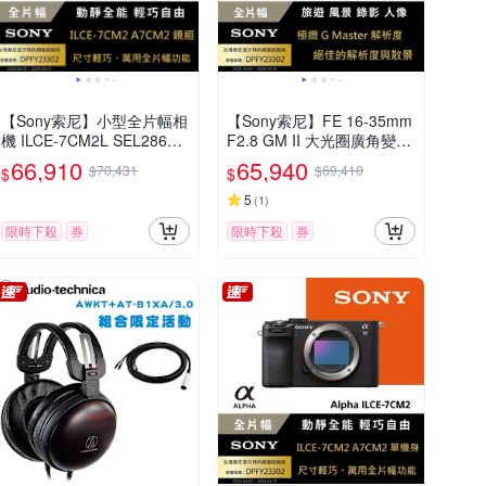
【Sony索尼】小型全片幅相
【Sony索尼】FE 16-35mm
機 ILCE-7CM2L SEL2860
F2.8 GM II 大光圈廣角變焦
鏡頭組 (公司貨 保固18+6個
鏡 SEL1635GM2 (公司貨
66,910
65,940
$70,431
$69,410
$
$
月)
保固 24個月)
5
(
1
)
限時下殺
券
限時下殺
券