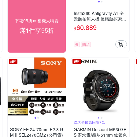
Insta360 Antigravity A1 全
景航拍無人機 長續航探索套
下殺95折⬅︎ 相機大特賣
裝+安心飛2年英文版 東城代
60,889
$
滿1件享95折
理公司貨
券
贈品
聯名卡最高回饋7%
SONY FE 24-70mm F2.8 G
GARMIN Descent MK3i GP
M II SEL2470GM2 (公司貨)
S 潛水電腦錶-51mm 鈦銀色