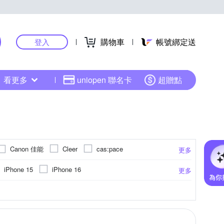
購物車
帳號綁定送
登入
看更多
uniopen 聯名卡
超贈點
Canon 佳能
Cleer
cas:pace
更多
FOXXRAY 狐鐳
Gigastone 立達國際
iPhone 15
iPhone 16
更多
b
JSmax
JTLEGEND
KATE SPADE
vivo系列
小米系列
e 15 Pro
小米
防窺
卡通商品
簡訊
充電
健康數據偵測
不鏽鋼
其他雜貨
防眩
ASUS華碩
PC塑膠
久坐提醒
傳輸
其他材質
ABS
moto
更多
更多
更多
PS 飛利浦
PENTAX
POLYWELL
紅米系列
iPhone 13 mini
固定式
防滑設計
旋轉式
升降式
SONY 索尼
SAMYANG
OPPO全系列
moto全系列
SONY X系列