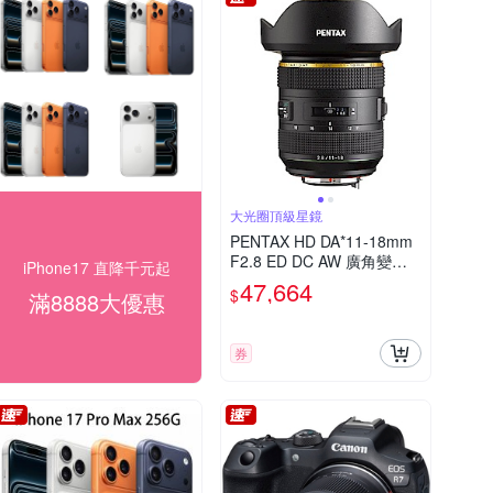
大光圈頂級星鏡
PENTAX HD DA*11-18mm
F2.8 ED DC AW 廣角變焦
iPhone17 直降千元起
鏡(公司貨)
47,664
$
滿8888大優惠
券