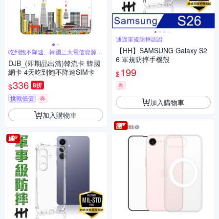
通過軍規防摔認證
【HH】SAMSUNG Galaxy S2
吃到飽不降速、韓國三大電信資源共
享
6 軍規防摔手機殼
DJB_(即期品出清)韓流卡 韓國
199
網卡 4天吃到飽不降速SIM卡
$
336
8折
券
$
挑戰低價
券
加入購物車
加入購物車