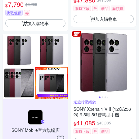
$
7,790
$8,200
$
限時下殺
券
贈品
滿額贈
挑戰低價
券
加入購物車
加入購物車
送旅行壓縮袋
SONY Xperia 1 VIII (12G/256
G) 6.5吋 5G智慧型手機
41,085
$43,085
$
SONY Mobile官方旗艦店
限時下殺
券
贈品