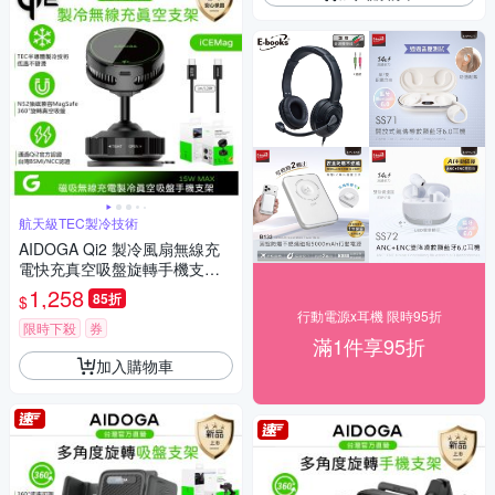
航天級TEC製冷技術
AIDOGA Qi2 製冷風扇無線充
電快充真空吸盤旋轉手機支架 1
5W LED 車用/桌面 MagSafe
1,258
85折
$
行動電源x耳機 限時95折
限時下殺
券
滿1件享95折
加入購物車