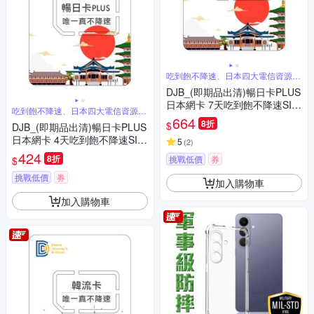
吃到飽不降速、日本四大電信資源共
享
DJB_(即期品出清)暢日卡PLUS
日本網卡 7天吃到飽不降速SIM
吃到飽不降速、日本四大電信資源共
卡
享
664
8折
$
DJB_(即期品出清)暢日卡PLUS
日本網卡 4天吃到飽不降速SIM
5
(
2
)
卡
424
8折
挑戰低價
券
$
挑戰低價
券
加入購物車
加入購物車