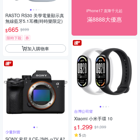
iPhone17 直降千元起
RASTO RS30 美學電量顯示真
滿8888大優惠
無線藍牙5.1耳機(時時樂限定)
665
$699
$
限時下殺
券
加入購物車
台灣公司貨
Xiaomi 小米手環 10
1,299
$1,399
$
少量到貨
5
(
2
)
SONY 索尼 ILCE-7M5 α7V A7