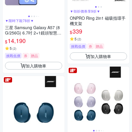
▼領折價券享9折▼
ONPRO Ring 2in1 磁吸指環手
▼限時下殺78折▼
機支架
三星 Samsung Galaxy A57 (8
339
$
G/256G) 6.7吋 2+1鏡頭智慧手
機
14,190
5
(
2
)
$
挑戰低價
券
贈品
5
(
2
)
挑戰低價
券
贈品
加入購物車
加入購物車