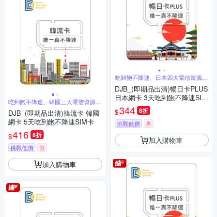
吃到飽不降速、日本四大電信資源共
享
DJB_(即期品出清)暢日卡PLUS
日本網卡 3天吃到飽不降速SIM
吃到飽不降速、韓國三大電信資源共
卡
享
344
8折
$
DJB_(即期品出清)韓流卡 韓國
網卡 5天吃到飽不降速SIM卡
挑戰低價
券
416
8折
$
加入購物車
挑戰低價
券
加入購物車