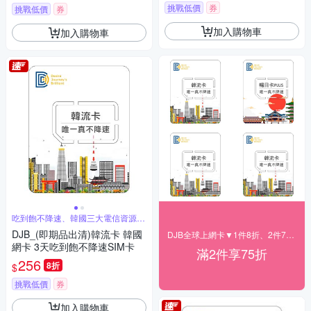
挑戰低價
券
挑戰低價
券
加入購物車
加入購物車
吃到飽不降速、韓國三大電信資源共
享
DJB_(即期品出清)韓流卡 韓國
DJB全球上網卡▼1件8折、2件75折
網卡 3天吃到飽不降速SIM卡
滿2件享75折
256
8折
$
挑戰低價
券
加入購物車