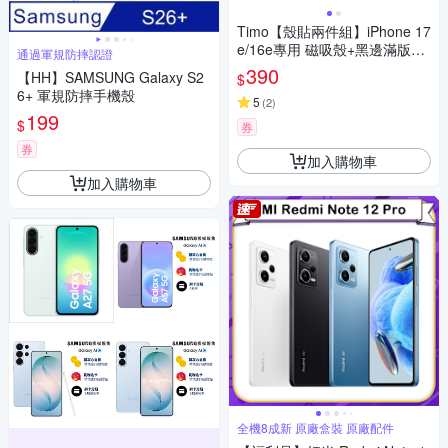
Timo【殼貼兩件組】iPhone 17
e/16e專用 磁吸殼+黑邊滿版保
通過軍規防摔認證
護貼
390
【HH】SAMSUNG Galaxy S2
$
6+ 軍規防摔手機殼
5
(
2
)
199
$
券
券
加入購物車
加入購物車
全機8成新 原廠盒裝 原廠配件