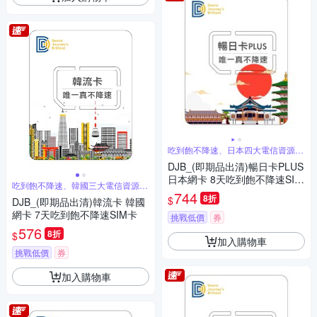
吃到飽不降速、日本四大電信資源共
享
DJB_(即期品出清)暢日卡PLUS
日本網卡 8天吃到飽不降速SIM
吃到飽不降速、韓國三大電信資源共
卡
享
744
8折
$
DJB_(即期品出清)韓流卡 韓國
網卡 7天吃到飽不降速SIM卡
挑戰低價
券
576
8折
$
加入購物車
挑戰低價
券
加入購物車