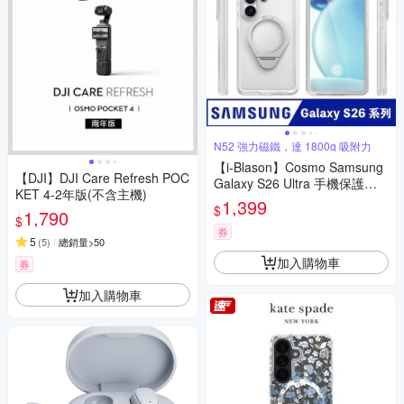
N52 強力磁鐵，達 1800g 吸附力
【i-Blason】Cosmo Samsung
【DJI】DJI Care Refresh POC
Galaxy S26 Ultra 手機保護殼
KET 4-2年版(不含主機)
｜韓國手機殼 無線充
1,399
$
1,790
$
券
5
(
5
)
總銷量>50
加入購物車
券
加入購物車