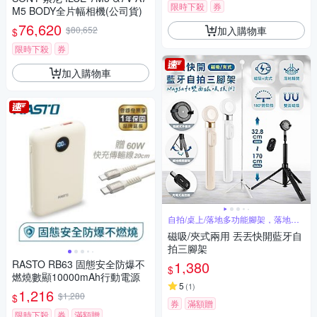
限時下殺
券
M5 BODY全片幅相機(公司貨)
76,620
加入購物車
$80,652
$
限時下殺
券
加入購物車
自拍/桌上/落地多功能腳架，落地瞬
開
磁吸/夾式兩用 丟丟快開藍牙自
拍三腳架
RASTO RB63 固態安全防爆不
1,380
$
燃燒數顯10000mAh行動電源
5
(
1
)
1,216
$1,280
$
券
滿額贈
限時下殺
券
滿額贈