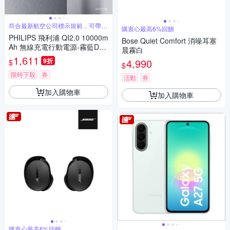
符合最新航空公司標示規範，可帶上
購衷心最高6%回饋
飛機
PHILIPS 飛利浦 QI2.0 10000m
Bose Quiet Comfort 消噪耳塞
Ah 無線充電行動電源-霧藍DLP
晨霧白
2719QL
1,611
9折
4,990
$
$
限時下殺
券
活動
券
加入購物車
加入購物車
購衷心最高6%回饋