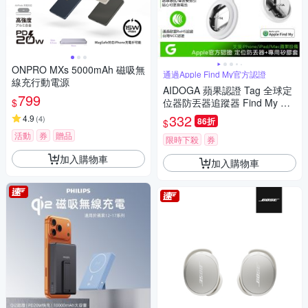
ONPRO MXs 5000mAh 磁吸無
通過Apple Find My官方認證
線充行動電源
AIDOGA 蘋果認證 Tag 全球定
799
$
位器防丟器追蹤器 Find My 尋
物/鑰匙/寵物/老人
332
4.9
(
4
)
86折
$
活動
券
贈品
限時下殺
券
加入購物車
加入購物車