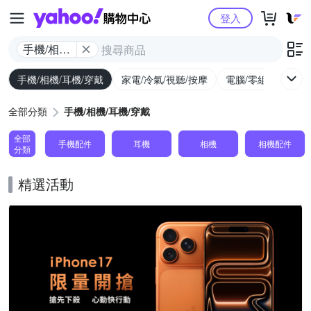
Yahoo購物中心
登入
手機/相機/
耳機/穿戴
手機/相機/耳機/穿戴
家電/冷氣/視聽/按摩
電腦/零組件/週邊/
全部分類
手機/相機/耳機/穿戴
全部
手機配件
耳機
相機
相機配件
分類
精選活動