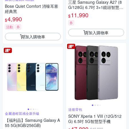
三星 Samsung Galaxy A27 (8
Bose Quiet Comfort 消噪耳塞
G/128G) 6.7吋 3+1鏡頭智慧手
經典黑
機
11,990
$
4,990
$
券
活動
券
加入購物車
加入購物車
送後背包
金屬邊框質感全新升級
SONY Xperia 1 VIII (12G/512
【福利品】Samsung Galaxy A
G) 6.5吋 5G智慧型手機
55 5G(8GB/256GB)
47,880
$49,880