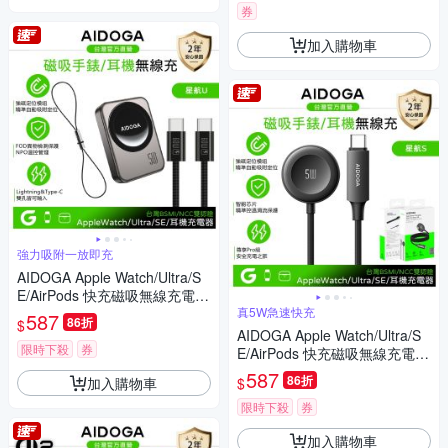
券
加入購物車
強力吸附一放即充
AIDOGA Apple Watch/Ultra/S
E/AirPods 快充磁吸無線充電器
連接線 星航U 1M Type-C/Light
真5W急速快充
587
86折
$
ning母
AIDOGA Apple Watch/Ultra/S
限時下殺
券
E/AirPods 快充磁吸無線充電器
連接線 5W 手錶/耳機 星航S 1
587
86折
加入購物車
$
M
限時下殺
券
加入購物車