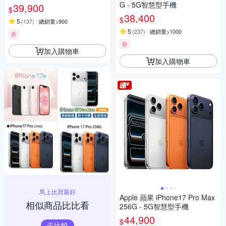
G - 5G智慧型手機
39,900
$
38,400
$
5
(
137
)
總銷量>900
5
(
237
)
總銷量>1000
券
券
加入購物車
加入購物車
馬上比買最好
Apple 蘋果 iPhone17 Pro Max
相似商品比比看
256G - 5G智慧型手機
44,900
$
去比較