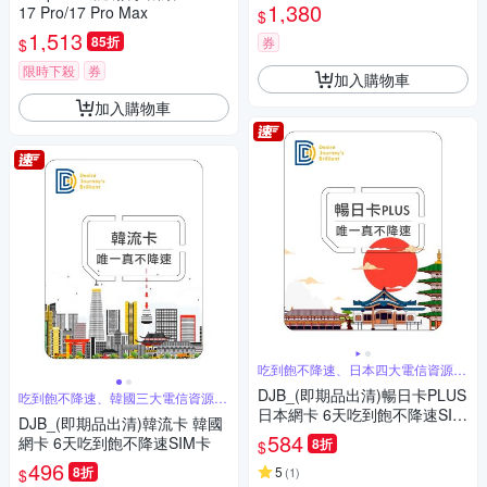
1,380
17 Pro/17 Pro Max
$
1,513
85折
券
$
限時下殺
券
加入購物車
加入購物車
吃到飽不降速、日本四大電信資源共
享
DJB_(即期品出清)暢日卡PLUS
吃到飽不降速、韓國三大電信資源共
享
日本網卡 6天吃到飽不降速SIM
DJB_(即期品出清)韓流卡 韓國
卡
584
網卡 6天吃到飽不降速SIM卡
8折
$
496
8折
5
(
1
)
$