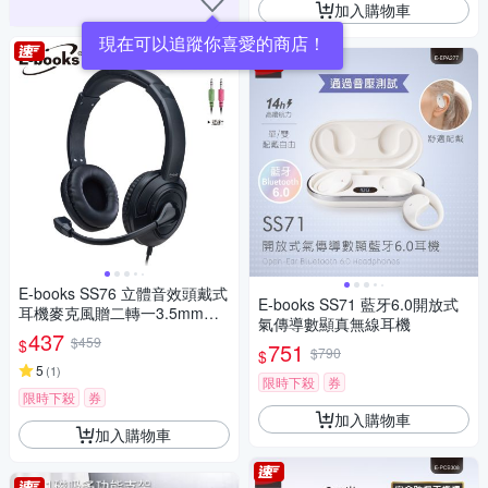
加入購物車
現在可以追蹤你喜愛的商店！
E-books SS76 立體音效頭戴式
E-books SS71 藍牙6.0開放式
耳機麥克風贈二轉一3.5mm轉
氣傳導數顯真無線耳機
接線
437
$459
$
751
$790
$
5
(
1
)
限時下殺
券
限時下殺
券
加入購物車
加入購物車