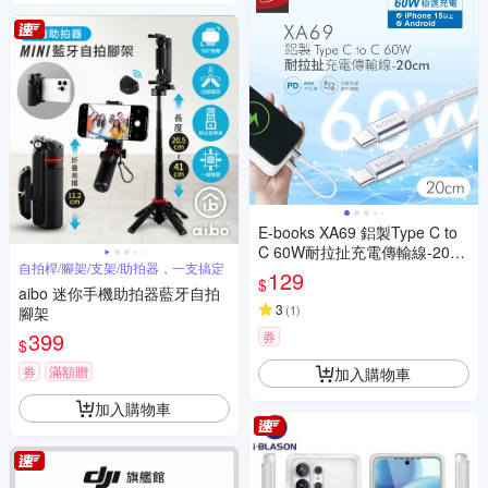
E-books XA69 鋁製Type C to
C 60W耐拉扯充電傳輸線-20c
自拍桿/腳架/支架/助拍器，一支搞定
m
129
$
aibo 迷你手機助拍器藍牙自拍
3
(
1
)
腳架
399
券
$
券
滿額贈
加入購物車
加入購物車