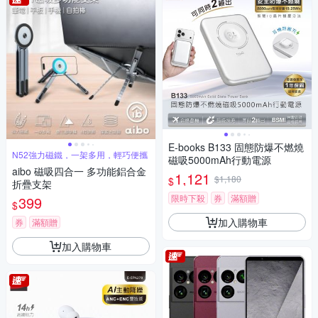
E-books B133 固態防爆不燃燒
N52強力磁鐵，一架多用，輕巧便攜
磁吸5000mAh行動電源
aibo 磁吸四合一 多功能鋁合金
1,121
$1,180
$
折疊支架
限時下殺
券
滿額贈
399
$
加入購物車
券
滿額贈
加入購物車