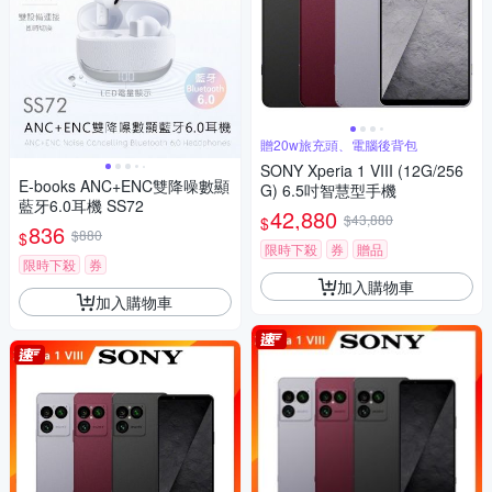
贈20w旅充頭、電腦後背包
SONY Xperia 1 VIII (12G/256
E-books ANC+ENC雙降噪數顯
G) 6.5吋智慧型手機
藍牙6.0耳機 SS72
42,880
$43,880
$
836
$880
$
限時下殺
券
贈品
限時下殺
券
加入購物車
加入購物車