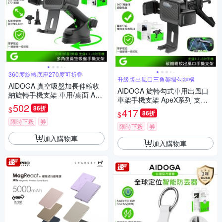
360度旋轉底座270度可折疊
升級版出風口三角架掛勾結構
AIDOGA 真空吸盤加長伸縮收
AIDOGA 旋轉勾式車用出風口
納旋轉手機支架 車用/桌面 Ape
車架手機支架 ApeX系列 支援4.
X系列 4.7~8吋手機
502
86折
7~8吋蘋果/安卓手機
$
417
86折
$
限時下殺
券
限時下殺
券
加入購物車
加入購物車