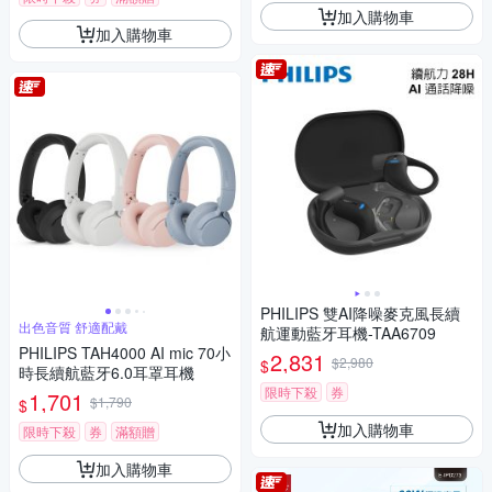
加入購物車
加入購物車
PHILIPS 雙AI降噪麥克風長續
出色音質 舒適配戴
航運動藍牙耳機-TAA6709
PHILIPS TAH4000 AI mic 70小
2,831
$2,980
$
時長續航藍牙6.0耳罩耳機
限時下殺
券
1,701
$1,790
$
加入購物車
限時下殺
券
滿額贈
加入購物車