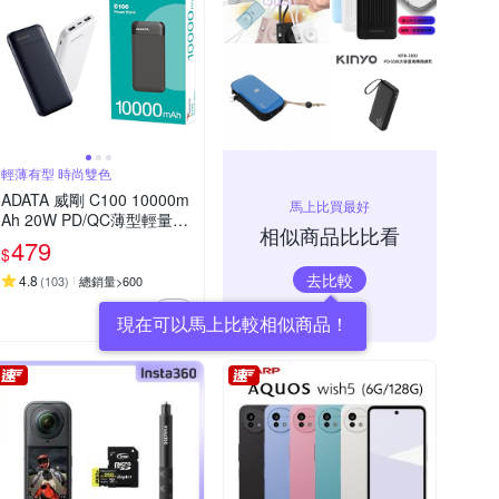
輕薄有型 時尚雙色
ADATA 威剛 C100 10000m
馬上比買最好
Ah 20W PD/QC薄型輕量極
相似商品比比看
速快充行動電源_機身Wh標
479
$
示
去比較
4.8
(
103
)
總銷量>600
現在可以馬上比較相似商品！