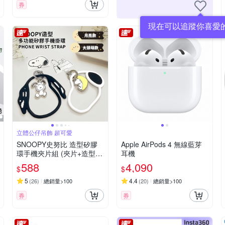
券
現在可以追蹤你喜愛
立體公仔吊飾 超可愛
SNOOPY史努比 造型矽膠
Apple AirPods 4 無線藍芽
環手機夾片組 (夾片+造型掛
耳機
飾)
588
4,090
$
$
5
4.4
(
26
)
總銷量>100
(
20
)
總銷量>100
券
券