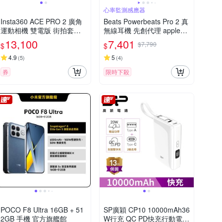
心率監測感應器
Insta360 ACE PRO 2 廣角
Beats Powerbeats Pro 2 真
運動相機 雙電版 街拍套組
無線耳機 先創代理 apple保
東城代理公司貨
固
13,100
7,401
$7,790
$
$
4.9
5
(
5
)
(
4
)
券
限時下殺
POCO F8 Ultra 16GB + 51
SP廣穎 CP10 10000mAh36
2GB 手機 官方旗艦館
W行充 QC PD快充行動電源