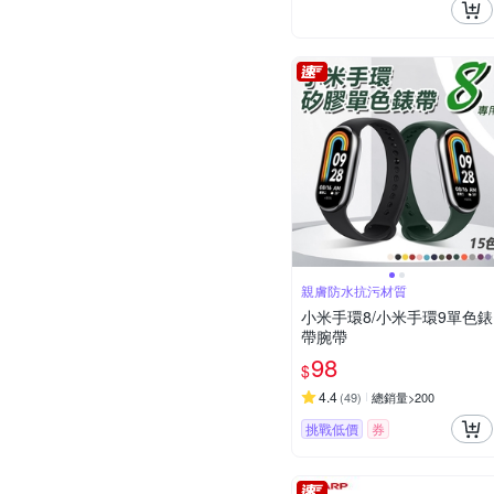
親膚防水抗污材質
小米手環8/小米手環9單色錶
帶腕帶
98
$
4.4
(
49
)
總銷量>200
挑戰低價
券