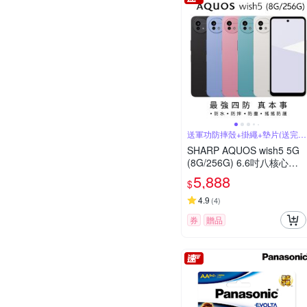
送軍功防摔殼+掛繩+墊片(送完為
止)
SHARP AQUOS wish5 5G
(8G/256G) 6.6吋八核心智
慧型手機
5,888
$
4.9
(
4
)
券
贈品