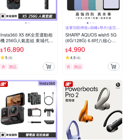
送軍功防摔殼+掛繩+墊片(送完為
止)
Insta360 X5 8K全景運動相
SHARP AQUOS wish5 5G
機 256G人氣套組 東城代理
(6G/128G) 6.6吋八核心智
公司貨
慧型手機
16,890
4,990
$
$
5
4.9
(
9
)
(
6
)
券
贈品
券
贈品