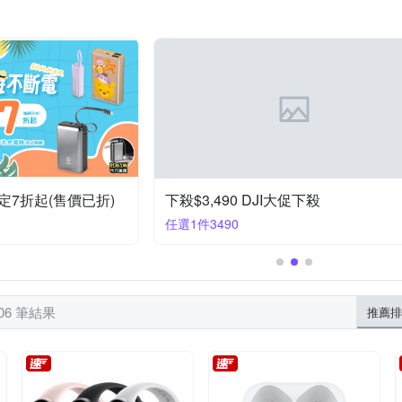
Xiaomi 小米
G
Ulanzi
VXTRA
X_mart
YADI
iPhone 7/8 (4.7吋)
one XR
iPhone 11 Pro Max
iPhone 11 Pro
htc Desire 系列
OPPO A系
iPhone 16e
iPhone SE 2
列
iPhone 11系列
Samsung J系列
ASUS Zenfone 5 系列
定7折起(售價已折)
下殺$3,490 DJI大促下殺
任選1件3490
06 筆結果
推薦排