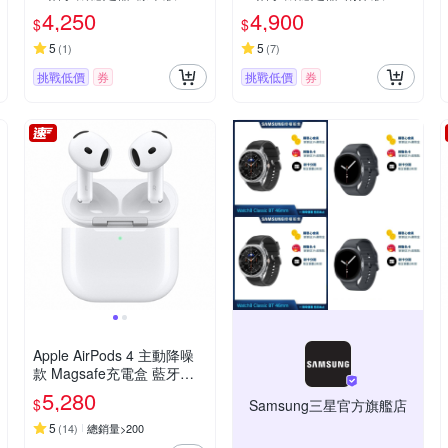
城代理公司貨
城代理公司貨
4,250
4,900
$
$
5
5
(
1
)
(
7
)
挑戰低價
券
挑戰低價
券
Apple AirPods 4 主動降噪
款 Magsafe充電盒 藍牙耳
機
5,280
$
Samsung三星官方旗艦店
5
(
14
)
總銷量>200