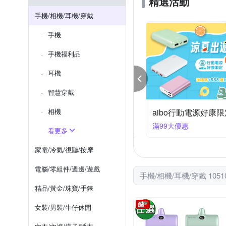
精選活動
thinkTANK 創意坦克
UA
Samsung NOTE 系列
iPh
手機/相機/耳機/穿戴
SONY X系列
Xperia 1系列
手機
OPPO Ａ系列
OPPO全系
手機福利品
耳機
智慧穿戴
95折⬅︎ 相機大特賣
相機
aibo行動電源好康限
件享95折
滿99大優惠
看更多
家電/冷氣/視聽/按摩
電腦/零組件/週邊/遊戲
手機/相機/耳機/穿戴 1051
精品/黃金/珠寶/手錶
女裝/男裝/牛仔休閒