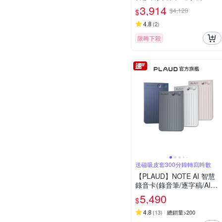
議總結/可穿戴)
3,914
$4,120
$
4.8
(
2
)
限時下殺
送磁吸皮套300分鐘轉寫時數
【PLAUD】NOTE AI 智慧
錄音卡(錄音筆/逐字稿/AI會
議總結/電話錄音)
5,490
$
4.8
(
13
)
總銷量>200