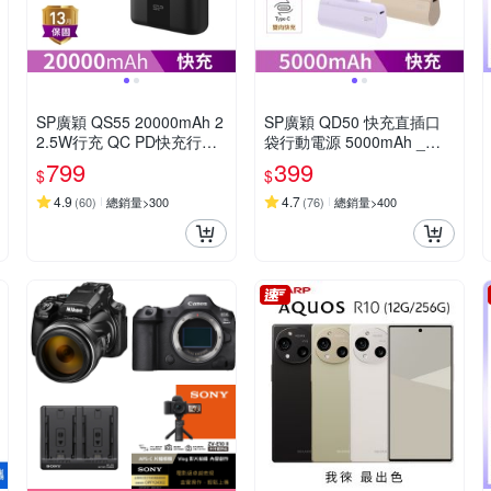
SP廣穎 QS55 20000mAh 2
SP廣穎 QD50 快充直插口
2.5W行充 QC PD快充行動
袋行動電源 5000mAh _具W
電源
h標示
799
399
$
$
4.9
4.7
(
60
)
總銷量>300
(
76
)
總銷量>400