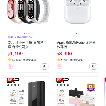
聯名卡最高回饋6%
Xiaomi 小米手環10 智慧手
Apple蘋果AirPods4藍牙無
環 台灣公司貨
線耳機
1,199
3,990
$
$
4.9
5
(
95
)
總銷量>600
(
53
)
總銷量>600
券
券