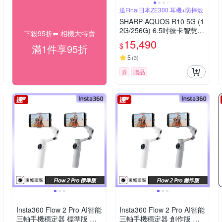
送Final日本ZE300 耳機+防摔殼
SHARP AQUOS R10 5G (1
2G/256G) 6.5吋徠卡智慧型
下殺95折⬅︎ 相機大特賣
手機
15,490
$
滿1件享95折
5
(
3
)
券
贈品
Insta360 Flow 2 Pro AI智能
Insta360 Flow 2 Pro AI智能
三軸手機穩定器 標準版 東
三軸手機穩定器 創作版 東