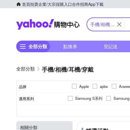
首頁
拍賣
企業/大宗採購入口
合作招商
App下載
Yahoo購物中心
手機/相機/
耳機/穿戴
全部分類
點換券
登記送
手機/相機/耳機/穿戴
Apple
apbs
Araree
品牌
FUJIFILM 富士
E-books
Samsung S系列
Samsun
適用系列
品牌名稱
iNeno
INGENI
Ins
iPhone 15 Pro Max
iPhone
抗刮
橡膠(TPU)
手機殼
保護貼/保護套
抗衝擊
SAMSUNG三星
正面保護貼
矽膠
錶帶
鋼化
塑膠(
Apple
功能
顏色
適用廠牌
材質
商品類型
類型
Nikon 尼康
NILLKIN
iPhone 13 Pro Max
iPhone
防窺
HTC宏達電
單眼螢幕保護貼
充電
傳輸
遮光罩
HU
moto
RedMoon
Ringke
相關分類
小米系列
iPhone 12 Pro