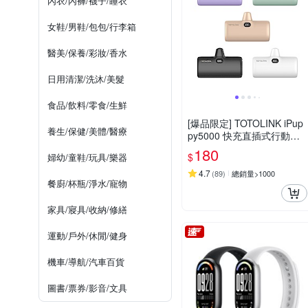
內衣/內褲/襪子/睡衣
女鞋/男鞋/包包/行李箱
醫美/保養/彩妝/香水
日用清潔/洗沐/美髮
食品/飲料/零食/生鮮
[爆品限定] TOTOLINK iPup
養生/保健/美體/醫療
py5000 快充直插式行動電
源( Lightning/Type-C )
180
$
婦幼/童鞋/玩具/樂器
4.7
(
89
)
總銷量>1000
餐廚/杯瓶/淨水/寵物
家具/寢具/收納/修繕
運動/戶外/休閒/健身
機車/導航/汽車百貨
圖書/票券/影音/文具