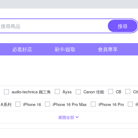
搜尋
必逛好店
刷卡/超取
會員專享
audio-technica 鐵三角
Canon 佳能
Ayss
CB
Ci
Godox 神牛
GARMIN
GCOMM
GOR
HANG
g A系列
iPhone 16
iPhone 16 Pro Max
iPhone 16 Pro
i
Kamera 佳美能
Leofoto 徠圖
ta360
JJC
KnowStar
 15 Plus
iPhone 15
iPhone14 Pro Max (6.7)
iPhone 14 Plus 
PC)
皮套
手機支架
Apple蘋果
玻璃
鏡頭貼
鋁合金
疏油
大型腳架(110公分以上)
背面保護貼
合成皮
抗指紋
貼鑽
鏡(亮)面
SIM轉接卡
Xiaomi 小米
雲台
塑膠(PVC)
抗潑水
手錶
手機吊飾
SONY 索尼
真皮
奈米
麥克風
SI
OPPO
vivo
展開全部
Panasonic 國際牌
PHILIPS 飛利浦
Q哥
NISI
o-one
紅米
 13
iPhone 13 Pro
iPhone14 Pro (6.1)
iPhone 12
AWEI華為
多角度調整
雙筒望遠鏡
SONY索尼
桌上型立架
鏡頭蓋
電子式
磁吸式
NOKIA諾基亞
閃光燈
收折式
平板支架
可夾式
其他品牌
Sharp
SAMSUNG 三星
SONY 索尼
Saramonic 楓笛
Sigma
OPPO R系列
iPhone 7 plus/8
iPhone 11
iPhone 13 mini