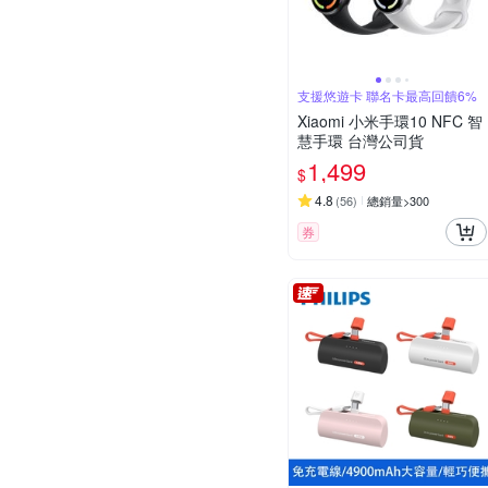
支援悠遊卡 聯名卡最高回饋6%
Xiaomi 小米手環10 NFC 智
慧手環 台灣公司貨
1,499
$
4.8
(
56
)
總銷量>300
券