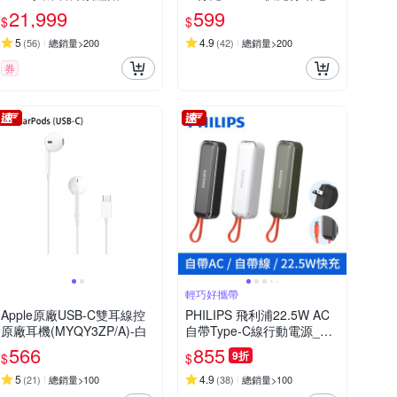
iPhone Android 黑/白/金/紫
21,999
599
$
$
5
4.9
(
56
)
總銷量>200
(
42
)
總銷量>200
券
輕巧好攜帶
Apple原廠USB-C雙耳線控
PHILIPS 飛利浦22.5W AC
原廠耳機(MYQY3ZP/A)-白
自帶Type-C線行動電源_具
Wh標示 DLP5201C
566
855
9折
$
$
5
4.9
(
21
)
總銷量>100
(
38
)
總銷量>100