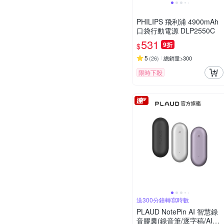
PHILIPS 飛利浦 4900mAh
口袋行動電源 DLP2550C
531
9折
$
5
(
26
)
總銷量>300
限時下殺
送300分鐘轉寫時數
PLAUD NotePin AI 智慧錄
音膠囊(錄音筆/逐字稿/AI會