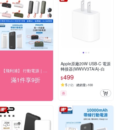
Apple原廠20W USB-C 電源
轉接器(MWVV3TA/A)-白
【飛利浦】 行動電源｜充電座 結帳9折優惠
499
$
滿1件享9折
5
(
12
)
總銷量>100
券