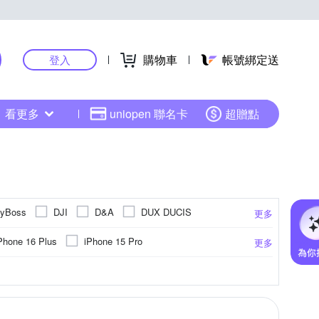
購物車
帳號綁定送
登入
看更多
uniopen 聯名卡
超贈點
tyBoss
DJI
D&A
DUX DUCIS
更多
HH 草本新淨界
hoda
IMAK
IN7
Phone 16 Plus
iPhone 15 Pro
更多
Marsace
Marumi
Metal-Slim
iPhone 17系列
(6.7)
iPhone14 (6.1)
M卡托
碳纖維
防眩
ASUS華碩
攝影道具
靜電式
取卡針
聚酯纖維
燈架(組)
Xiaomi小米
抗藍光
手機座
鋼化
轉接環
小米
霧面
其他雜貨
其他材質
更多
更多
更多
RHINOSHIELD 犀牛盾
Rearth
系列
vivo系列
iPhone 12 Pro Max
固定式
肩頸背帶
柔光罩
手持式
其他週邊
STC
SUNPOWER
SunLight
 plus (5.5吋)
iPhone 12 mini