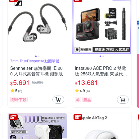
7mm TrueResponse動圈單體
Sennheiser 森海塞爾 IE 20
Insta360 ACE PRO 2 雙電
0 入耳式高音質耳機 銀韻版
版 256G人氣套組 東城代理
公司貨
5,691
13,681
$5,990
$
$
5
4.9
(
2
)
(
4
)
限時下殺
券
贈品