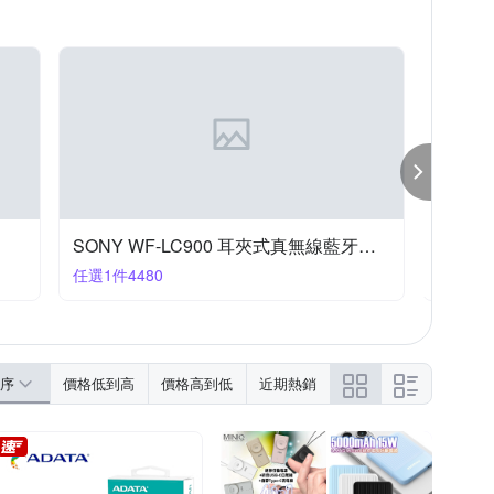
反骨創意
其他品牌
YOURS
iPhone XS Max
iPhone X/XS
列
htc U系列
iPhone14 Plus (6.7)
Zenfone８系列
SONY WF-LC900 耳夾式真無線藍牙耳機
下殺$2,1
任選1件4480
任選1件2
序
價格低到高
價格高到低
近期熱銷