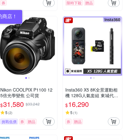
券
限時下殺
贈品
的商店！
Nikon COOLPIX P1100 12
Insta360 X5 8K全景運動相
5倍光學變焦 公司貨
機 128G人氣套組 東城代理
公司貨
31,580
16,290
$33,242
$
$
5
5
(
2
)
(
1
)
挑戰低價
券
贈品
券
贈品