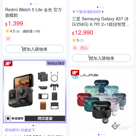
Redmi Watch 5 Lite 金色 官方
▼下殺現省$3000▼
旗艦館
三星 Samsung Galaxy A37 (8
1,399
$
G/256G) 6.7吋 2+1鏡頭智慧手
機
12,990
4.5
(
8
)
總銷量>100
$
券
5
(
1
)
券
贈品
加入購物車
加入購物車
即拍即印 把握當下