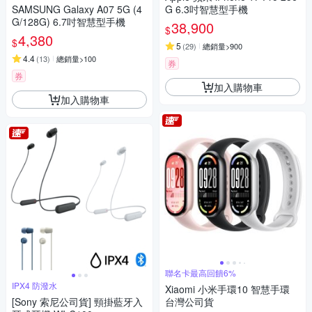
SAMSUNG Galaxy A07 5G (4
G 6.3吋智慧型手機
G/128G) 6.7吋智慧型手機
38,900
$
4,380
$
5
(
29
)
總銷量>900
4.4
(
13
)
總銷量>100
券
券
加入購物車
加入購物車
聯名卡最高回饋6%
IPX4 防潑水
Xiaomi 小米手環10 智慧手環
[Sony 索尼公司貨] 頸掛藍牙入
台灣公司貨