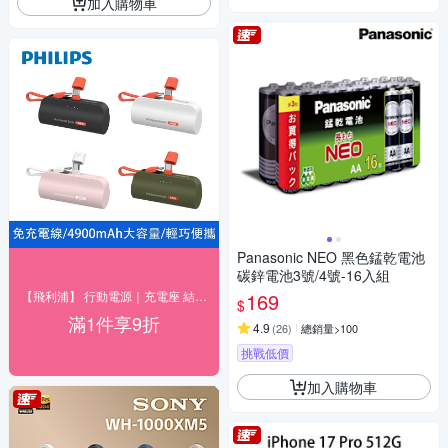
加入購物車
Panasonic NEO 黑色錳乾電池
碳鋅電池3號/4號-16入組
【飛利浦】 行動電源｜充電座 結帳9折優惠
169
$
滿1件享9折
4.9
(
26
)
總銷量>100
挑戰低價
加入購物車