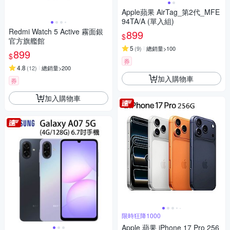
Apple蘋果 AirTag_第2代_MFE
94TA/A (單入組)
Redmi Watch 5 Active 霧面銀
899
$
官方旗艦館
5
(
9
)
總銷量>100
899
$
券
4.8
(
12
)
總銷量>200
加入購物車
券
加入購物車
限時狂降1000
Apple 蘋果 iPhone 17 Pro 256