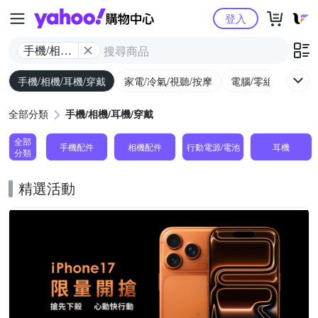
Yahoo購物中心
登入
手機/相機/
耳機/穿戴
手機/相機/耳機/穿戴
家電/冷氣/視聽/按摩
電腦/零組件/週邊/
全部分類
手機/相機/耳機/穿戴
全部
手機配件
相機配件
行動電源/電池
耳機
分類
精選活動