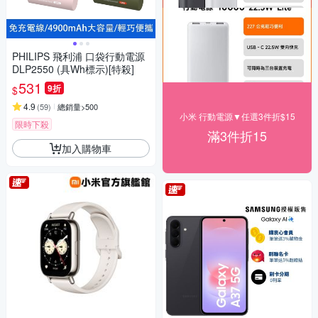
PHILIPS 飛利浦 口袋行動電源
DLP2550 (具Wh標示)[特殺]
531
9折
$
4.9
(
59
)
總銷量>500
小米 行動電源▼任選3件折$15
限時下殺
滿3件折15
加入購物車