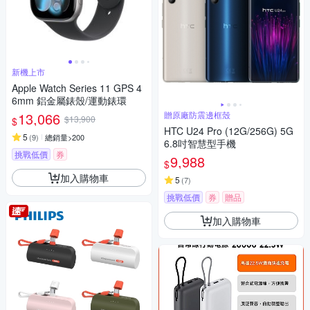
新機上市
Apple Watch Series 11 GPS 4
6mm 鋁金屬錶殼/運動錶環
13,066
贈原廠防震邊框殼
$13,900
$
HTC U24 Pro (12G/256G) 5G
5
(
9
)
總銷量>200
6.8吋智慧型手機
挑戰低價
券
9,988
$
加入購物車
5
(
7
)
挑戰低價
券
贈品
加入購物車