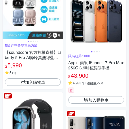
5星好評登記再送200
【soundcore 官方授權直營】Li
限時狂降1000
berty 5 Pro AI降噪真無線藍牙
耳機
Apple 蘋果 iPhone 17 Pro Max
5,990
$
256G 6.9吋智慧型手機
5
(
1
)
43,900
$
加入購物車
4.9
(
37
)
總銷量>500
券
加入購物車