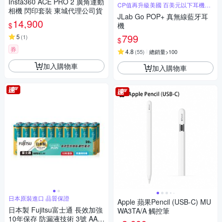
Insta360 ACE PRO 2 廣角運動
CP值再升級美國 百美元以下耳機銷
相機 閃印套裝 東城代理公司貨
售冠軍
JLab Go POP+ 真無線藍牙耳
14,900
$
機
799
5
(
1
)
$
券
4.8
(
55
)
總銷量>100
加入購物車
加入購物車
日本原裝進口 品質保證
Apple 蘋果Pencil (USB-C) MU
日本製 Fujitsu富士通 長效加強
WA3TA/A 觸控筆
10年保存 防漏液技術 3號 AA /