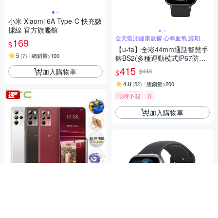
小米 Xiaomi 6A Type-C 快充數
據線 官方旗艦館
全天監測健康數據 心率血氧 經期睡
169
$
眠
【u-ta】全彩44mm通話智慧手
5
(
7
)
總銷量>100
錶BS2(多種運動模式IP67防水
手錶 手環 運動記錄必備)
415
加入購物車
$446
$
4.8
(
52
)
總銷量>200
限時下殺
券
加入購物車
贈原廠殼,鋼保,掛繩,韓版包,支架,噴
劑
HTC U23 pro (12G/256G) 6.7