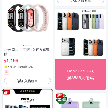
加入購物車
小米 Xiaomi 手環 10 官方旗艦
館
1,199
$
4.9
(
24
)
總銷量>200
iPhone17 直降千元起
券
滿8888大優惠
加入購物車