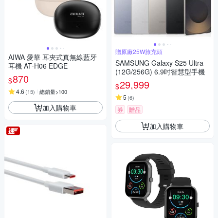
贈原廠25W旅充頭
AIWA 愛華 耳夾式真無線藍牙
SAMSUNG Galaxy S25 Ultra
耳機 AT-H06 EDGE
(12G/256G) 6.9吋智慧型手機
870
$
29,999
$
4.6
(
15
)
總銷量>100
5
(
6
)
加入購物車
券
贈品
加入購物車