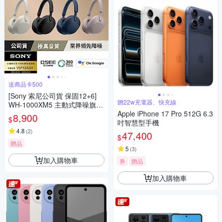
送商品卡500
[Sony 索尼公司貨 保固12+6]
贈22w充電器、快充線
WH-1000XM5 主動式降噪旗艦
藍牙耳機(頂級降噪 /極真音質/
Apple iPhone 17 Pro 512G 6.3
8,900
$
配戴舒適)
吋智慧型手機
4.8
(
2
)
47,400
$
贈品
5
(
3
)
加入購物車
券
贈品
加入購物車