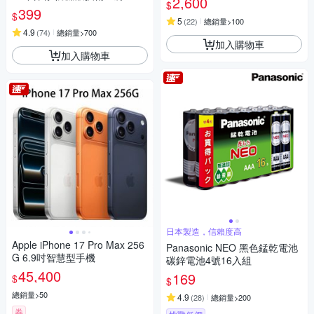
2,600
$
4號 AAA 鹼性電池(精裝版20入
399
$
裝)
5
(
22
)
總銷量>100
4.9
(
74
)
總銷量>700
加入購物車
加入購物車
日本製造，信賴度高
Apple iPhone 17 Pro Max 256
Panasonic NEO 黑色錳乾電池
G 6.9吋智慧型手機
碳鋅電池4號16入組
45,400
169
$
$
總銷量>50
4.9
(
28
)
總銷量>200
券