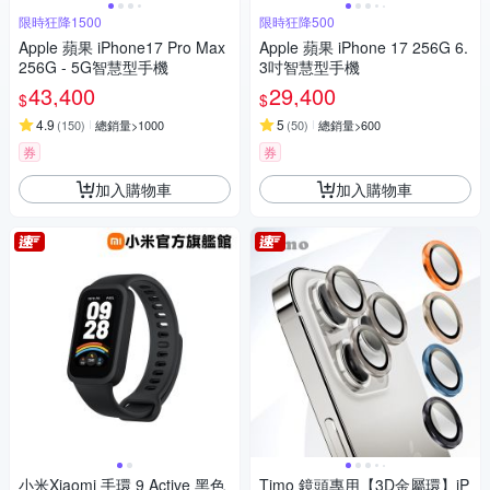
限時狂降1500
限時狂降500
Apple 蘋果 iPhone17 Pro Max
Apple 蘋果 iPhone 17 256G 6.
256G - 5G智慧型手機
3吋智慧型手機
43,400
29,400
$
$
4.9
5
(
150
)
總銷量>1000
(
50
)
總銷量>600
券
券
加入購物車
加入購物車
小米Xiaomi 手環 9 Active 黑色
Timo 鏡頭專用【3D金屬環】iP