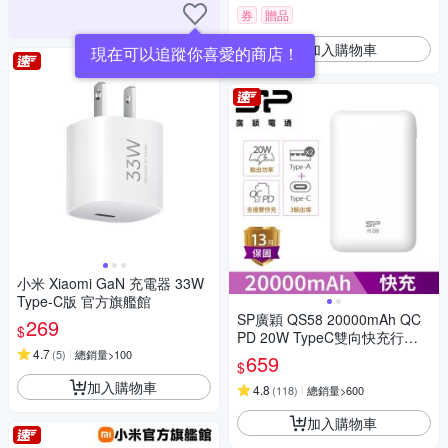
券
贈品
加入購物車
現在可以追蹤你喜愛的商店！
小米 Xiaomi GaN 充電器 33W
Type-C版 官方旗艦館
SP廣穎 QS58 20000mAh QC
269
$
PD 20W TypeC雙向快充行動
4.7
電源_具Wh標示
(
5
)
總銷量>100
659
$
加入購物車
4.8
(
118
)
總銷量>600
加入購物車