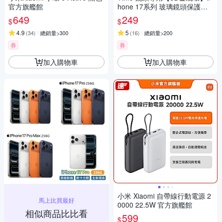
官方旗艦館
hone 17系列 玻璃鏡頭保護貼
膜
649
249
$
$
4.9
5
(
34
)
總銷量>300
(
16
)
總銷量>200
券
券
加入購物車
加入購物車
小米 Xiaomi 自帶線行動電源 2
馬上比買最好
0000 22.5W 官方旗艦館
相似商品比比看
599
$