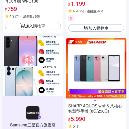
耳式耳機 WI-C100
1,199
$
759
$
4.9
(
95
)
總銷量>600
4.9
(
71
)
總銷量>300
券
加入購物車
加入購物車
SHARP AQUOS wish5 八核心
智慧型手機 (8G/256G)
5,990
$
Samsung三星官方旗艦店
5
(
2
)