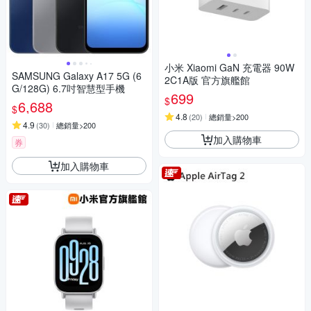
小米 Xiaomi GaN 充電器 90W
SAMSUNG Galaxy A17 5G (6
2C1A版 官方旗艦館
G/128G) 6.7吋智慧型手機
699
$
6,688
$
4.8
(
20
)
總銷量>200
4.9
(
30
)
總銷量>200
加入購物車
券
加入購物車