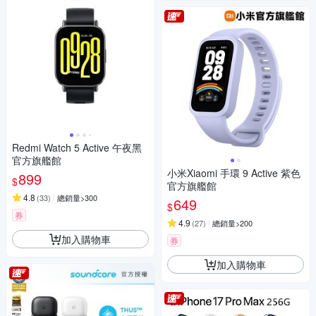
Redmi Watch 5 Active 午夜黑
官方旗艦館
小米Xiaomi 手環 9 Active 紫色
899
$
官方旗艦館
4.8
(
33
)
總銷量>300
649
$
券
4.9
(
27
)
總銷量>200
加入購物車
券
加入購物車