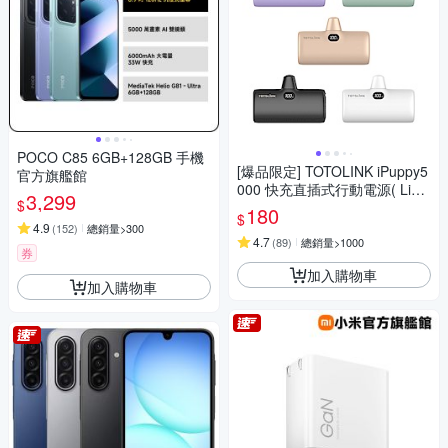
POCO C85 6GB+128GB 手機
[爆品限定] TOTOLINK iPuppy5
官方旗艦館
000 快充直插式行動電源( Light
3,299
$
ning/Type-C )
180
$
4.9
(
152
)
總銷量>300
4.7
(
89
)
總銷量>1000
券
加入購物車
加入購物車