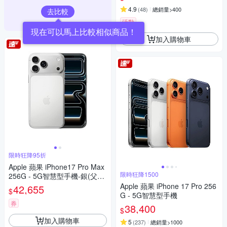
4.9
(
48
)
總銷量>400
去比較
活動
加入購物車
限時狂降95折
Apple 蘋果 iPhone17 Pro Max
限時狂降1500
256G - 5G智慧型手機-銀(父親
節限定）
Apple 蘋果 iPhone 17 Pro 256
42,655
$
G - 5G智慧型手機
券
38,400
$
加入購物車
5
(
237
)
總銷量>1000