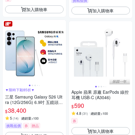
挑戰低價
加入購物車
加入購物車
▼限時下殺85折▼
Apple 蘋果 原廠 EarPods 線控
三星 Samsung Galaxy S26 Ult
耳機 USB-C (A3046)
ra (12G/256G) 6.9吋 五鏡頭智
590
$
慧手機
38,400
$
4.8
(
31
)
總銷量>100
5
(
14
)
總銷量>100
券
挑戰低價
券
贈品
加入購物車