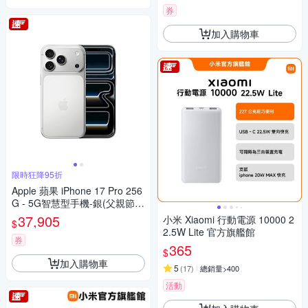
券
加入購物車
限時狂降95折
Apple 蘋果 iPhone 17 Pro 256
G - 5G智慧型手機-銀(父親節限
定)
37,905
小米 Xiaomi 行動電源 10000 2
$
2.5W Lite 官方旗艦館
券
365
$
加入購物車
5
(
17
)
總銷量>400
活動