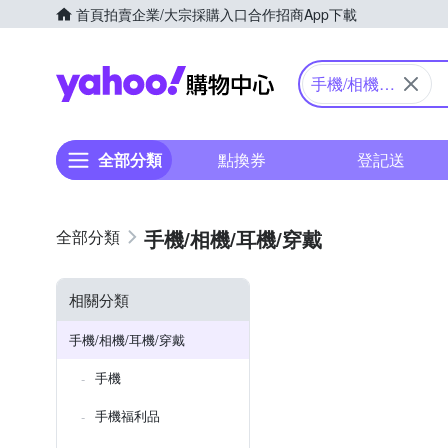
首頁
拍賣
企業/大宗採購入口
合作招商
App下載
Yahoo購物中心
手機/相機/
耳機/穿戴
全部分類
點換券
登記送
手機/相機/耳機/穿戴
相關分類
手機/相機/耳機/穿戴
手機
手機福利品