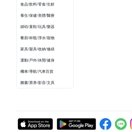
食品/飲料/零食/生鮮
養生/保健/美體/醫療
婦幼/童鞋/玩具/樂器
餐廚/杯瓶/淨水/寵物
家具/寢具/收納/修繕
運動/戶外/休閒/健身
機車/導航/汽車百貨
圖書/票券/影音/文具