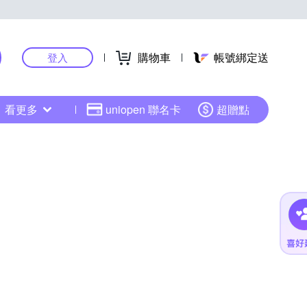
購物車
帳號綁定送
登入
看更多
uniopen 聯名卡
超贈點