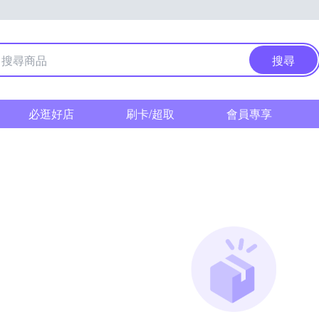
搜尋
必逛好店
刷卡/超取
會員專享