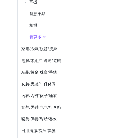
耳機
智慧穿戴
相機
看更多
家電/冷氣/視聽/按摩
電腦/零組件/週邊/遊戲
精品/黃金/珠寶/手錶
女裝/男裝/牛仔休閒
內衣/內褲/襪子/睡衣
女鞋/男鞋/包包/行李箱
醫美/保養/彩妝/香水
日用清潔/洗沐/美髮