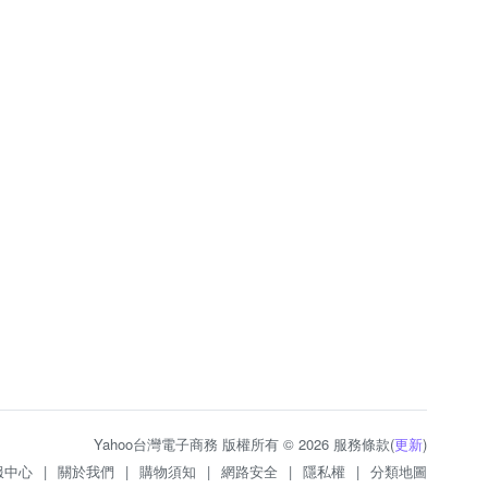
Yahoo台灣電子商務 版權所有 © 2026 服務條款(
更新
)
服中心
|
關於我們
|
購物須知
|
網路安全
|
隱私權
|
分類地圖