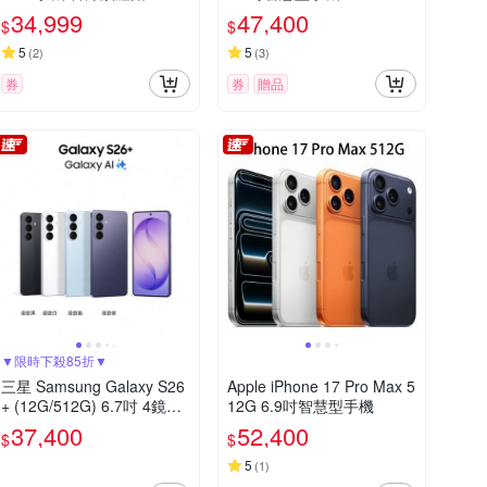
34,999
47,400
$
$
5
5
(
2
)
(
3
)
券
券
贈品
▼限時下殺85折▼
三星 Samsung Galaxy S26
Apple iPhone 17 Pro Max 5
+ (12G/512G) 6.7吋 4鏡頭
12G 6.9吋智慧型手機
智慧手機
37,400
52,400
$
$
5
(
1
)