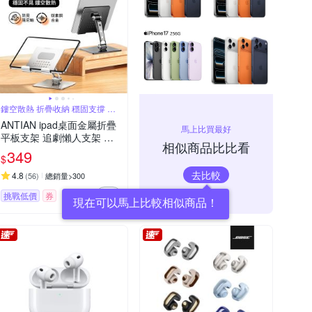
鏤空散熱 折疊收納 穩固支撐 邊
充電玩
ANTIAN ipad桌面金屬折疊
馬上比買最好
平板支架 追劇懶人支架 直
相似商品比比看
播/會議 平板架 手機支架 交
349
$
換禮物
去比較
4.8
(
56
)
總銷量>300
挑戰低價
券
現在可以馬上比較相似商品！