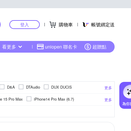
購物車
帳號綁定送
登入
看更多
uniopen 聯名卡
超贈點
D&A
DTAudio
DUX DUCIS
更多
IMAK
IN7
INGENI
Insta360
e 15 Pro Max
iPhone14 Pro Max (6.7)
更多
Metal-Slim
NILLKIN
NISDA
o-one
iPhone 13 Pro Max
iPhone 16
卡針
聚酯纖維
防眩
相機螢幕保護貼
ASUS華碩
手機座
靜電式
環保材質
Xiaomi小米
指環
平板支架
抗藍光
鏡(亮)面
手機收納套
HTC宏達電
霧面
麥克風
更多
更多
更多
更多
更多
SAMSUNG 三星
Ringke
小米系列
iPhone 12
固定式
眼罩
旋轉式
眼鏡型
防滑設計
手把
簡易型
其他品牌
ogle
SUGAR
SONY
omi 小米
X_mart
X-Doria
ng NOTE 系列
iPhone 13 mini