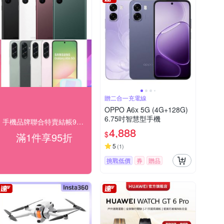
贈二合一充電線
OPPO A6x 5G (4G+128G)
6.75吋智慧型手機
手機品牌聯合特賣結帳95折
4,888
$
滿1件享95折
5
(
1
)
挑戰低價
券
贈品