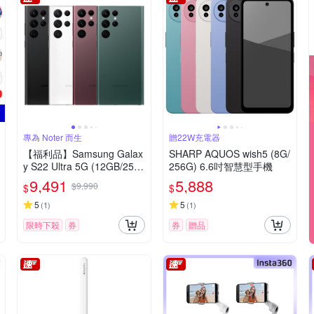
專為 Noter 而生
贈22W充電器
【福利品】Samsung Galax
SHARP AQUOS wish5 (8G/
y S22 Ultra 5G (12GB/256
256G) 6.6吋智慧型手機
GB)
9,491
5,888
$9,990
$
$
5
5
(
1
)
(
1
)
限時下殺
券
券
贈品