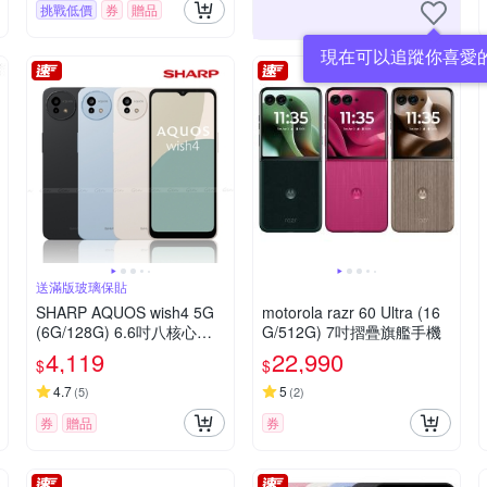
挑戰低價
券
贈品
現在可以追蹤你喜愛
送滿版玻璃保貼
SHARP AQUOS wish4 5G
motorola razr 60 Ultra (16
(6G/128G) 6.6吋八核心智
G/512G) 7吋摺疊旗艦手機
慧型手機
4,119
22,990
$
$
4.7
5
(
5
)
(
2
)
券
贈品
券