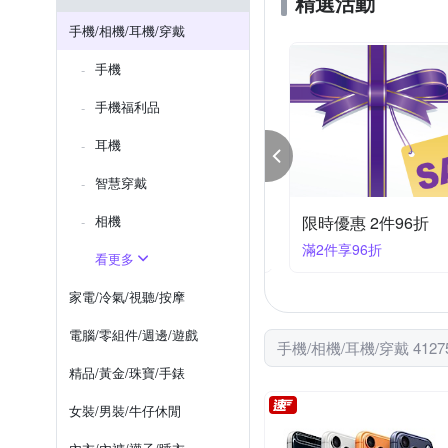
精選活動
XUNDD 訊迪
YADI
iPhone 7 p
iPhone 12 mini
手機/相機/耳機/穿戴
OPPO A系列
htc U系列
手機
iPhone XS Max
iPhone X
手機福利品
耳機
智慧穿戴
hone17 直降千元起
相機
限時優惠 2件96折
888大優惠
滿2件享96折
看更多
家電/冷氣/視聽/按摩
電腦/零組件/週邊/遊戲
手機/相機/耳機/穿戴 412
精品/黃金/珠寶/手錶
女裝/男裝/牛仔休閒