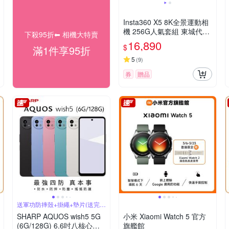
Insta360 X5 8K全景運動相
機 256G人氣套組 東城代理
下殺95折⬅︎ 相機大特賣
公司貨
16,890
$
滿1件享95折
5
(
9
)
券
贈品
送軍功防摔殼+掛繩+墊片(送完為
止)
SHARP AQUOS wish5 5G
小米 Xiaomi Watch 5 官方
(6G/128G) 6.6吋八核心智
旗艦館