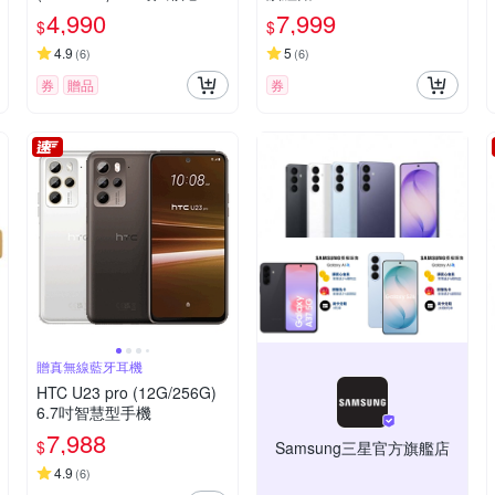
慧型手機
4,990
7,999
$
$
4.9
5
(
6
)
(
6
)
券
贈品
券
贈真無線藍牙耳機
HTC U23 pro (12G/256G)
6.7吋智慧型手機
7,988
$
Samsung三星官方旗艦店
4.9
(
6
)