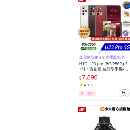
送 原廠殼/鋼保/行動電源/紅米藍
牙耳機
HTC U23 pro (8G/256G) 6.
7吋 1億畫素 智慧型手機-迷
霧紅
7,590
$
4.9
(
5
)
券
贈品