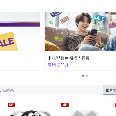
反骨創意
其他品牌
西格傢飾
YOURS
ZIFRIEND
lus/8 plus (5.5吋)
htc Desire 系列
Xperia 1系列
iPhone XR
OPPO Ａ系列
OPPO全系列
iPhone14 Plus (6.7)
iPhone
iPhone 11系列
Zenfone８系列
ASU
/XS
iPhone 11 Pro
下殺95折⬅︎ 相機大特賣
滿1件享95折
75 筆結果
推薦排