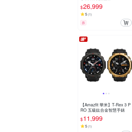
26,999
$
5
(
1
)
券
【Amazfit 華米】T-Rex 3 P
RO 五級鈦合金智慧手錶
11,999
$
5
(
1
)