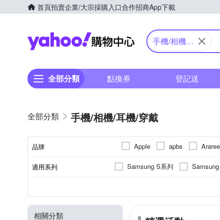
首頁
拍賣
企業/大宗採購入口
合作招商
App下載
Yahoo購物中心
手機/相機/
耳機/穿戴
全部分類
點換券
登記送
手機/相機/耳機/穿戴
Apple
apbs
Araree
品牌
E-books
Eschenbach
Samsung S系列
Samsun
適用系列
品牌名稱
JJC
JTLEGEND
iPhone 15 Pro
iPhone14 Pr
抗刮
SAMSUNG三星
橡膠(TPU)
手機殼
保護貼/保護套
抗衝擊
正面保護貼
矽膠
錶帶
鋼化
塑膠(
Apple
功能
顏色
適用廠牌
材質
商品類型
類型
PELICAN 派力肯
POK
iPhone 16 Pro Max
iPhone
防窺
PC塑膠
邊條貼
雙筒望遠鏡
磁吸式
小米
運動臂套
固定支架
HUAWEI
多角度
鋼化
其
moto
ABS
SNOOPY 史努比
SON
相關分類
iPhone 12 Pro Max
iPhone
行車導航支架
其他週邊