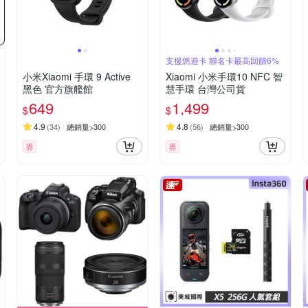
支援悠遊卡 聯名卡最高回饋6%
小米Xiaomi 手環 9 Active
Xiaomi 小米手環10 NFC 智
黑色 官方旗艦館
慧手環 台灣公司貨
649
1,499
$
$
4.9
4.8
(
34
)
總銷量>300
(
56
)
總銷量>300
券
券