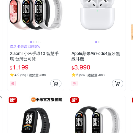
聯名卡最高回饋6%
Xiaomi 小米手環10 智慧手
Apple蘋果AirPods4藍牙無
環 台灣公司貨
線耳機
1,199
3,990
$
$
4.9
5
(
95
)
總銷量>600
(
53
)
總銷量>600
券
券