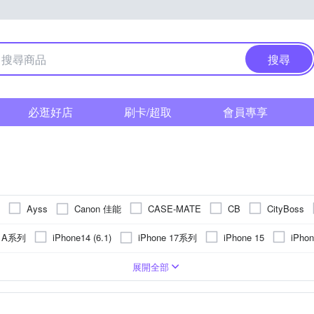
搜尋
必逛好店
刷卡/超取
會員專享
Canon 佳能
Ayss
CASE-MATE
CB
CityBoss
HH 草本新淨界
GCOMM
GOR
Hamlet
hoda
g A系列
iPhone 17系列
iPhone14 (6.1)
iPhone 15
iPhon
Kamera 佳美能
Logitech 羅技
KATE SPADE
KnowStar
o (6.1)
iPhone 15 Plus
iPhone 14 Plus (6.7)
iPhone 13 Pro
PC)
皮套
手機支架
Apple蘋果
玻璃
鏡頭貼
合成皮
疏油
轉接環
背面保護貼
貼鑽
抗指紋
遮光罩
Xiaomi 小米
鋁合金
鏡(亮)面
手機吊飾
手錶
塑膠(PVC)
鏡頭蓋
抗潑水
SIM轉接卡
SONY 索尼
真皮
手持式
奈米
取
OPPO
vivo
展開全部
 波克
QIND 勤大
Q哥
RASTO
Rearth
RedMoon
紅米系列
vivo系列
 16 Pro
iPhone 13
iPhone 16 Plus
華為
調整
他雜貨
攜帶型
強化玻璃
桌上型立架
單眼螢幕保護貼
玻璃
NOKIA諾基亞
收折式
不鏽鋼
充電/電力相關
充電
SONY索尼
其他材質
可夾式
手環
LG樂金
傳輸
熱靴
Sharp
Go
Y 索尼
Xia
Spigen
STC
Timo
UAG
VXTRA
OPPO R系列
SONY X系列
Samsu
 12 Pro
iPhone 11
其他類型