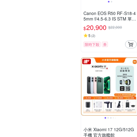
Canon EOS R50 RF-S18-4
5mm f/4.5-6.3 IS STM 單鏡
組 公司貨
20,900
$22,000
$
5
(
2
)
限時下殺
券
小米 Xiaomi 17 12G/512G
手機 官方旗艦館