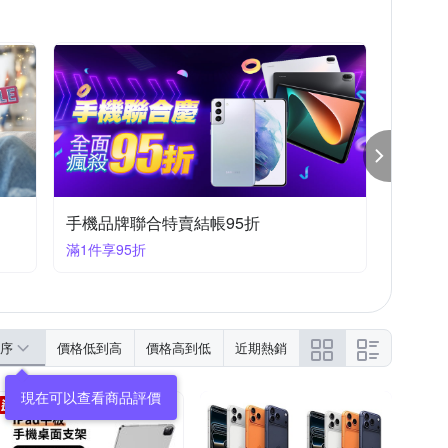
防摔專家
iPhone 16e
iPhone SE 2
iPhone 7/8 (4.7吋)
 11 Pro Max
S Zenfone 5 系列
moto全系列
手機品牌聯合特賣結帳95折
滿1件享95折
序
價格低到高
價格高到低
近期熱銷