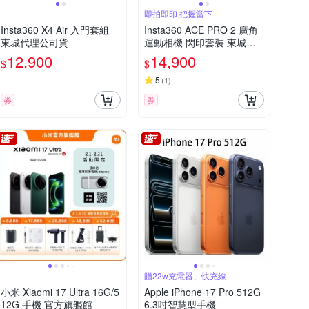
即拍即印 把握當下
Insta360 X4 Air 入門套組
Insta360 ACE PRO 2 廣角
東城代理公司貨
運動相機 閃印套裝 東城代
理公司貨
12,900
14,900
$
$
5
(
1
)
券
券
贈22w充電器、快充線
小米 Xiaomi 17 Ultra 16G/5
Apple iPhone 17 Pro 512G
12G 手機 官方旗艦館
6.3吋智慧型手機