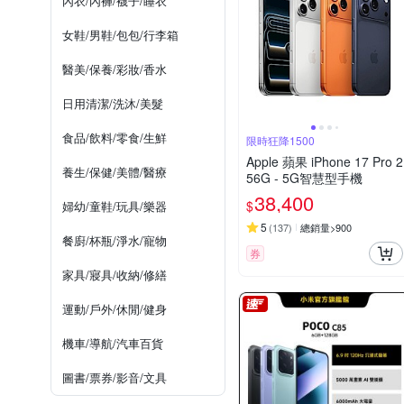
內衣/內褲/襪子/睡衣
女鞋/男鞋/包包/行李箱
醫美/保養/彩妝/香水
日用清潔/洗沐/美髮
食品/飲料/零食/生鮮
限時狂降1500
Apple 蘋果 iPhone 17 Pro 2
養生/保健/美體/醫療
56G - 5G智慧型手機
38,400
$
婦幼/童鞋/玩具/樂器
5
(
137
)
總銷量>900
餐廚/杯瓶/淨水/寵物
券
家具/寢具/收納/修繕
運動/戶外/休閒/健身
機車/導航/汽車百貨
圖書/票券/影音/文具