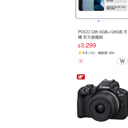
POCO C85 6GB+128GB 手
機 官方旗艦館
3,299
$
4.9
(
152
)
總銷量>300
券