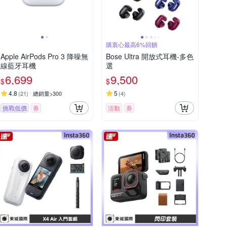
購衷心最高6%回饋
Apple AirPods Pro 3 降噪無
Bose Ultra 開放式耳機-多色
線藍牙耳機
選
6,699
9,500
$
$
4.8
5
(
21
)
總銷量>300
(
4
)
挑戰低價
券
活動
券