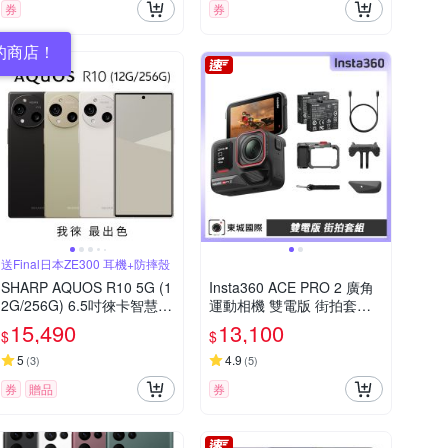
券
券
的商店！
送Final日本ZE300 耳機+防摔殼
SHARP AQUOS R10 5G (1
Insta360 ACE PRO 2 廣角
2G/256G) 6.5吋徠卡智慧型
運動相機 雙電版 街拍套組
手機
東城代理公司貨
15,490
13,100
$
$
5
4.9
(
3
)
(
5
)
券
贈品
券